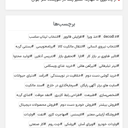
برچسب‌ها
decodl.ir
اخذ ویزا
افزایش فالوور
انتخاب لپتاپ مناسب
انتخاب نیروی انسانی
انتقال مالکیت کالا
برنامه‌نویسی
بستنی گربه
تاثیر فناوری بر بازار کار
تارا
تحقیق بازار
تدریس آنلاین
تولید محتوا
تیتر تبلیغاتی
تیرآهن هاش
خرید غذای ویسکاس
خرید گوشی دست دوم
خلاقیت در نویسندگی
درآمد
دنیای حیوانات
سایت های برتر آگهی رایگان
سرمایه‌گذاری در خارج
سند مالکیت
شخصی‌سازی
طبیعت
طراحی رابط کاربری
عقد موقت
غذای گربه
فروش بیشتر
فروش خودرو دست دوم
فروش محصولات دیجیتال
فروشگاه آرایشی معتبر
لایسنس
مهاجرت کاری
نفت
واردات
واردات خودرو
ویزای آسان
پزشکی
چت روم
کار صنعتی