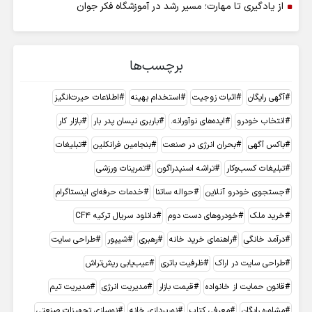
از یادگیری تا مهارت؛ مسیر رشد در آموزشگاه فکر جوان
برچسب‌ها
آگهی رایگان
اثبات زوجیت
استخدام بهینه
اطلاعات حیرت‌انگیز
انتخاب خودرو
ایده‌های نوآورانه.
باربری نیسان پدر بار
بازار کار
باکس آگهی
بحران انرژی در صنعت
بنجامین فرانکلین
تبلیغات
تبلیغات کسب‌وکار
تراشه اسنپدراگون
تمرینات ورزشی
جستجوی خودرو آنلاین
حواله ساتنا
خدمات حرفه‌ای اینستاگرام
خرید ملک
خودروهای دست دوم
دانلود سریال ترکیه CF4
درآمد خانگی
راهنمای خرید خانه
رهبری
شیپور
طراحی سایت
طراحی سایت در اراک
ظرفیت باتری
عیب‌یابی ریش‌تراش
قانون حمایت از خانواده
قیمت بازار
مدیریت انرژی
مدیریت تیم
مشاوره رایگان
معرفی کتاب
نورپردازی خانه
نوسازی تجهیزات صنعتی