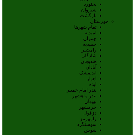
بجنورد
شيروان
بازگشت
خوزستان
تمام شهر‌ها
امیدیه
چمران
حمیدیه
رامشیر
شادگان
هندیجان
آبادان
انديمشک
اهواز
ايذه
بندر امام خميني
بندر ماهشهر
بهبهان
خرمشهر
دزفول
رامهرمز
سوسنگرد
شوش