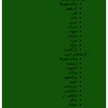
تمام شهر‌ها
آذرشهر
اهر
بناب
تبريز
سراب
سهند
مراغه
مرند
ميانه
بازگشت
آذربایجان غربی
تمام شهر‌ها
اروميه
اشنويه
بوکان
پيرانشهر
خوي
سردشت
سلماس
شاهين دژ
ماکو
مهاباد