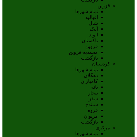
قزوین
تمام شهر‌ها
اقبالیه
شال
آبيک
الوند
تاکستان
قزوين
محمديه-قزوين
بازگشت
کردستان
تمام شهر‌ها
دهگلان
کامیاران
بانه
بيجار
سقز
سنندج
قروه
مريوان
بازگشت
مرکزی
تمام شهر‌ها