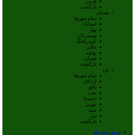
هرمز
بازگشت
همدان
تمام شهر‌ها
اسدآباد
بهار
تويسرکان
کبودراهنگ
ملاير
نهاوند
همدان
بازگشت
یزد
تمام شهر‌ها
اردکان
بافق
تفت
حميديا
مهریز
ميبد
يزد
بازگشت
ورود / ثبت نام