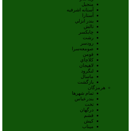
منجیل
آستانه اشرفيه
آستارا
بندر انزلي
تالش
چابکسر
رشت
رودسر
صومعه‌سرا
فومن
کلاچاي
لاهيجان
لنگرود
ماسال
بازگشت
هرمزگان
تمام شهر‌ها
بندرعباس
تخت
درگهان
قشم
کيش
ميناب