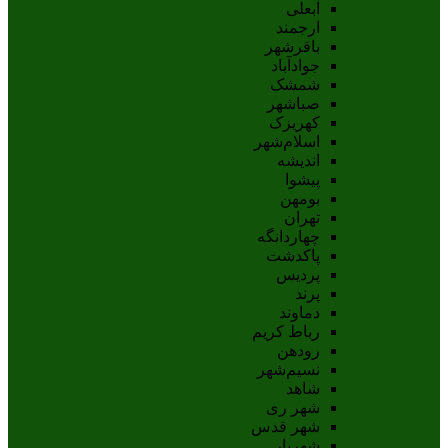
آبعلی
ارجمند
باقرشهر
جوادآباد
شمشک
صباشهر
کهریزک
اسلام‌شهر
اندیشه
پيشوا
بومهن
تهران
چهاردانگه
پاکدشت
پردیس
پرند
دماوند
رباط کریم
رودهن
نسيم‌شهر
شاهد
شهر ری
شهر قدس
شهریار