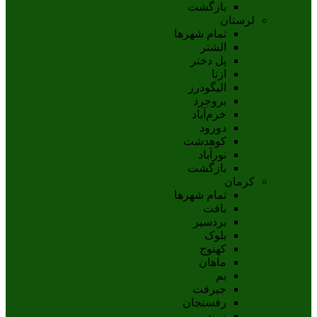
بازگشت
لرستان
تمام شهر‌ها
الشتر
پل دختر
ازنا
اليگودرز
بروجرد
خرم‌آباد
دورود
کوهدشت
نورآباد
بازگشت
کرمان
تمام شهر‌ها
بافت
بردسیر
بلوک
کهنوج
ماهان
بم
جيرفت
رفسنجان
زرند