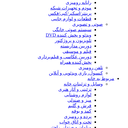
رایانه رومیزی
مودم و تجهیزات شبکه
پرینتر/اسکنر/کپی/فکس
قطعات و لوازم جانبی
صوتی و تصویری
سیستم صوتی خانگی
ویدئو و پخش کننده DVD
تلویزیون و پروژکتور
دوربین مداربسته
فیلم و موسیقی
دوربین عکاسی و فیلم‌برداری
پخش‌کننده همراه
تلفن رومیزی
کنسول، بازی‌ ویدئویی و آنلاین
مربوط به خانه
وسایل و تزئینات خانه
تزئینی و آثار هنری
لوازم روشنایی
میز و صندلی
فرش و گلیم
کمد و بوفه
پرده و رومیزی
تخت و اتاق خواب
مبلمان و صندلی راحتی