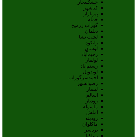
خشکبیجار
کیاشهر
پیربازار
خمام
گوراب زرمیخ
دیلمان
لشت نشا
رانکوه
لوشان
رحیم‌آباد
لولمان
رستم‌آباد
لوندویل
احمدسرگوراب
رضوانشهر
لیسار
اسالم
رودبار
ماسوله
املش
رودبنه
ماکلوان
بره‌سر
زیباکنار