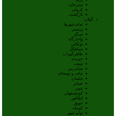
سيرجان
کرمان
بازگشت
گیلان
تمام شهر‌ها
پره‌سر
سنگر
واجارگاه
توتکابن
سیاهکل
طاهرگوراب
جیرنده
شفت
شاندرمن
چاف و چمخاله
شلمان
ضیابر
چوبر
کوچصفهان
اطاقور
حویق
کومله
تولم شهر