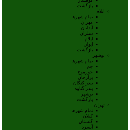
کوهسار
بازگشت
ایلام
تمام شهر‌ها
مهران
آبدانان
دهلران
ايلام
ايوان
بازگشت
بوشهر
تمام شهر‌ها
جم
خورموج
برازجان
بندر کنگان
بندر گناوه
بوشهر
بازگشت
تهران
تمام شهر‌ها
کیلان
گلستان
آبسرد