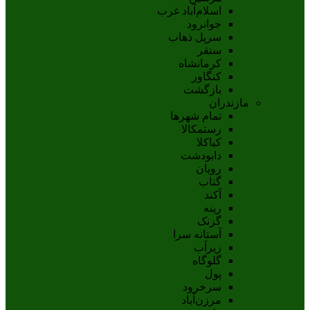
اسلام‌‌آباد غرب
جوانرود
سرپل ذهاب
سنقر
کرمانشاه
کنگاور
بازگشت
مازندران
تمام شهر‌ها
رستمکالا
کیاکلا
دابودشت
رویان
گتاب
آکند
رینه
گزنک
آستانه سرا
زیرآب
گلوگاه
پول
سرخرود
مرزن‌آباد