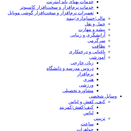
خدمات پهنای باند اینترنت
خدمات نرم‌افزار و سخت‌افزار کامپیوتر
تعمیرات نرم‌افزار و سخت‌افزار گوشی موبایل
مالی/حسابداری/بیمه
حمل و نقل
پیشه و مهارت
آرایشگری و زیبایی
سرگرمی
نظافت
باغبانی و درختکاری
آموزشی
زبان خارجی
دروس مدرسه و دانشگاه
نرم‌افزار
هنری
ورزشی
مشاوره تحصیلی
وسایل شخصی
کیف، کفش و لباس
کیف/کفش/کمربند
لباس
تزیینی
ساعت
جواهرات