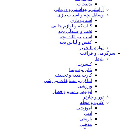
بدلیجات
آرایشی، بهداشتی و درمانی
وسایل بچه و اسباب بازی
اسباب بازی
کالسکه و لوازم جانبی
تخت و صندلی بچه
اسباب و اثاث بچه
کفش و لباس بچه
لوازم التحریر
سرگرمی و فراغت
بلیط
کنسرت
تئاتر و سینما
کارت هدیه و تخفیف
اماکن و مسابقات ورزشی
ورزشی
اتوبوس، مترو و قطار
تور و چارتر
کتاب و مجله
آموزشی
ادبی
تاریخی
مذهبی