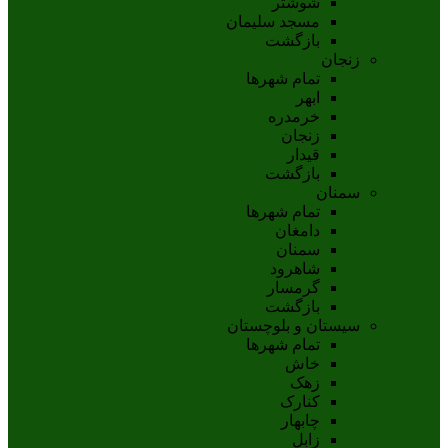
شوشتر
مسجد سليمان
بازگشت
زنجان
تمام شهر‌ها
ابهر
خرمدره
زنجان
قيدار
بازگشت
سمنان
تمام شهر‌ها
دامغان
سمنان
شاهرود
گرمسار
بازگشت
سیستان و بلوچستان
تمام شهر‌ها
خاش
زهک
کنارک
چابهار
زابل