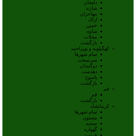
دلیجان
شازند
مهاجران
اراک
خمين
ساوه
محلات
بازگشت
کهگیلویه و بویراحمد
تمام شهر‌ها
سی‌سخت
دوگنبدان
دهدشت
ياسوج
بازگشت
قم
قم
بازگشت
کرمانشاه
تمام شهر‌ها
بیستون
صحنه
گهواره
هرسین