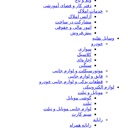
ویلا و باغ
دفتر کار و فضای آموزشی
خدمات املاک
آژانس املاک
مشارکت در ساخت
امور مالی و حقوقی
پیش‌فروش
وسایل نقلیه
خودرو
سواری
کلاسیک
اجاره‌ای
سنگین
موتورسیکلت و لوازم جانبی
قایق و لوازم جانبی
قطعات یدکی و لوازم جانبی خودرو
لوازم الکترونیکی
موبایل و تبلت
گوشی موبایل
تبلت
لوازم جانبی موبایل و تبلت
سیم کارت
رایانه
رایانه همراه