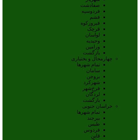
صفادشت
فردوسیه
فشم
فیروزکوه
قرچک
لواسان
وحیدیه
ورامین
بازگشت
چهارمحال و بختیاری
تمام شهر‌ها
سامان
بروجن
شهرکرد
فرخ‌شهر
لردگان
بازگشت
خراسان جنوبی
تمام شهر‌ها
بيرجند
طبس
فردوس
قاين