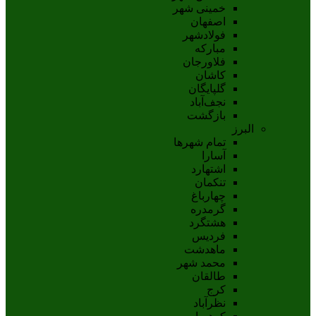
خمینی شهر
اصفهان
فولادشهر
مبارکه
فلاورجان
کاشان
گلپايگان
نجف‌آباد
بازگشت
البرز
تمام شهر‌ها
آسارا
اشتهارد
تنکمان
چهارباغ
گرمدره
هشتگرد
فردیس
ماهدشت
محمد شهر
طالقان
کرج
نظرآباد