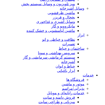
میز تلویزیون و وسایل سیستم پخش
وسایل آشپزخانه
ماشین ظرفشویی
یخچال و فریزر
وسایل آشپزی و غذاخوری
مایکروویو و گاز
ماشین لباسشویی و خشک کننده
ابزار
نظافت و خیاطی و اتو
تعمیرات
ساختمان و حیاط
سرویس بهداشتی و سونا
سیستم گرمایشی سرمایشی و گاز
آشپزخانه
حیاط و ایوان
ابزار باغبانی
خدمات
فروشگاه ها
موتور و ماشین
پذیرایی/مراسم
خدمات رایانه‌ای و موبایل
فروش دامنه و سایت
میزبانی و طراحی سایت