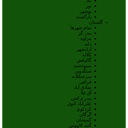
نکا
نور
نوشهر
بازگشت
گلستان
تمام شهر‌ها
بندر گز
مراوه
دلند
آزادشهر
کلاله
گالیکش
مینودشت
سنگدوین
سرخنکلاته
فراغی
صادق آباد
آق قلا
بندر ترکمن
علي‌آباد کتول
کردکوي
گرگان
گميشان
گنبد کاووس