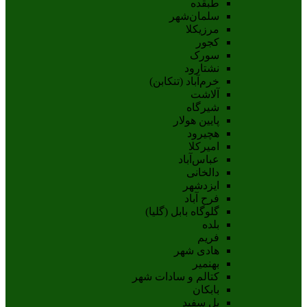
طبقده
سلمان‌شهر
مرزیکلا
کجور
سورک
نشتارود
خرم‌آباد (تنکابن)
آلاشت
شیرگاه
پایین هولار
هچیرود
امیرکلا
عباس‌آباد
دالخانی
ایزدشهر
فرح آباد
گلوگاه بابل (گلیا)
بلده
فریم
هادی شهر
بهنمیر
کتالم و سادات شهر
بابکان
پل سفید