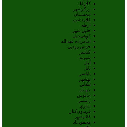
کلارآباد
زرگرشهر
چمنستان
کلاردشت
ارطه
خلیل شهر
کوهی‌خیل
امامزاده عبدالله
خوش رودپی
کیاسر
شیرود
آمل
بابل
بابلسر
بهشهر
تنکابن
جويبار
چالوس
رامسر
ساري
فريدون‌کنار
قائم‌شهر
محمودآباد