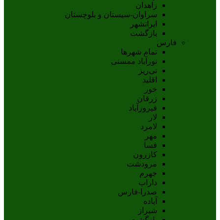
زاهدان
سراوان-سيستان و بلوچستان
ايرانشهر
بازگشت
فارس
تمام شهر‌ها
نورآباد ممسنی
نی‌ریز
اقلید
خور
زرقان
فیروزآباد
لار
لامرد
مهر
فسا
کازرون
مرودشت
جهرم
داراب
صدرا-فارس
آباده
شيراز
بازگشت