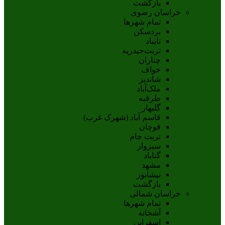
بازگشت
خراسان رضوی
تمام شهر‌ها
بردسکن
تایباد
تربت‌حیدریه
چناران
خواف
شاندیز
ملک‌آباد
طرقبه
گلبهار
قاسم آباد (شهرک غرب)
قوچان
تربت جام
سبزوار
گناباد
مشهد
نيشابور
بازگشت
خراسان شمالی
تمام شهر‌ها
آشخانه
اسفراين