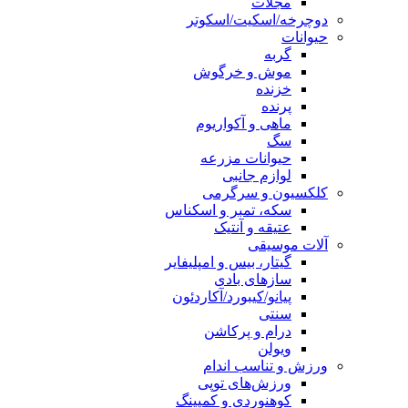
مجلات
دوچرخه/اسکیت/اسکوتر
حیوانات
گربه
موش و خرگوش
خزنده
پرنده
ماهی و آکواریوم
سگ
حیوانات مزرعه
لوازم جانبی
کلکسیون و سرگرمی
سکه، تمبر و اسکناس
عتیقه و آنتیک
آلات موسیقی
گیتار، بیس و امپلیفایر
سازهای بادی
پیانو/کیبورد/آکاردئون
سنتی
درام و پرکاشن
ویولن
ورزش و تناسب اندام
ورزش‌های توپی
کوهنوردی و کمپینگ