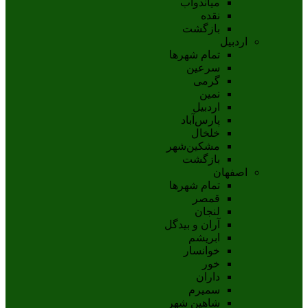
مياندوآب
نقده
بازگشت
اردبیل
تمام شهر‌ها
سرعین
گرمی
نمین
اردبيل
پارس‌آباد
خلخال
مشکين‌شهر
بازگشت
اصفهان
تمام شهر‌ها
قمصر
لنجان
آران و بیدگل
ابریشم
خوانسار
خور
داران
سمیرم
شاهین شهر