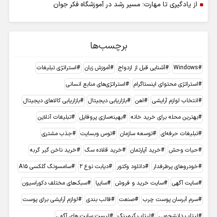
از یادگیری تا مهارت؛ مسیر رشد در آموزشگاه فکر جوان
برچسب‌ها
Windows
آشنایی قبل از ازدواج
آموزش زبان
استراتژی تبلیغات
استراتژی محتوای اینستاگرام
استراتژی‌های منابع انسانی
انتخاب لوازم آرایشی
اهن
بازاریابی دیجیتال
بازاریابی کالاهای دیجیتال
بهترین محله برای خرید خانه
بهینه‌سازی پروفایل
تبلیغات آنلاین
تبلیغات حرفه‌ای
توسعه سازمان
توس وبسایت
جذب مشتری
حیات وحش
خرید آپارتمان
خرید قلاده سگ
خرید ناخن گیر گربه
خودروهای پرطرفدار
دانلود وکتور
دیابت نوع ۲
سامسونگ گلکسی A15
سایت آگهی
سایت خرید و فروش
سایپا
سبک‌های مختلف دکوراسیون
سرم آبرسان پوست چرب
صنعت
قالب بندی
لوازم آرایشی برای پوست
لپتاپ دانشجویی
لپتاپ گیمینگ
لیست سایت های آگهی