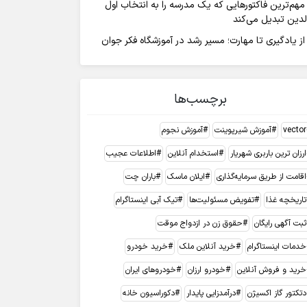
مهم‌ترین فاکتورهایی که یک مدرسه را به انتخاب اول
لدین تبدیل می‌کند
از یادگیری تا مهارت؛ مسیر رشد در آموزشگاه فکر جوان
برچسب‌ها
vector
آموزش شیرپوینت
آموزش نجوم
ارزان ترین باربری شهریار
استخدام آنلاین
اطلاعات عجیب
اقامت از طریق سرمایه‌گذاری
ایلان ماسک
باران چت
تاریخچه غذا
تفویض مسئولیت‌ها
تیک آبی اینستاگرام
ثبت آگهی رایگان
حقوق زن در ازدواج موقت
خدمات اینستاگرام
خرید آنلاین ملک
خرید خودرو
خرید و فروش آنلاین
خودرو ارزان
خودروهای ایران
دتکتور گاز اکسیژن
درآمدزایی پایدار
دکوراسیون خانه