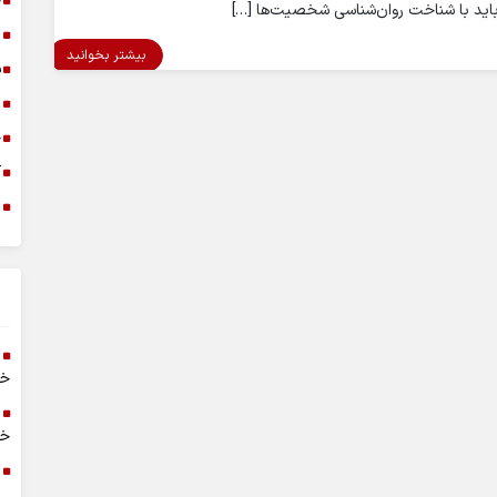
خ
ه باید با شناخت روان‌شناسی شخصیت‌ها […]
د
بیشتر بخوانید
س
ا
خ
آ
م
خر
خا