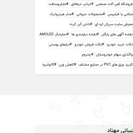
فروشگاه آهن آلات صنعتی
لپتاپ حرفه‌ای
مایکروسافت
مباشی یا فیلیپس
محصولات حیوانی
مدار هیدرولیک
معرفی سایت سریال کره ای
ناخن گیر گربه
نقشه آگهی های رایگان
نقشه نیازمندی ها
نمایشگر AMOLED
نکات خرید خودرو
نکات فروش خودرو
نیازهای پوستی
واگذاری سهام خودروسازان
چتروم
کاربرد ورق های PVC در صنایع مختلف
کاهش وزن
گالوانیزه
بانی مهناد