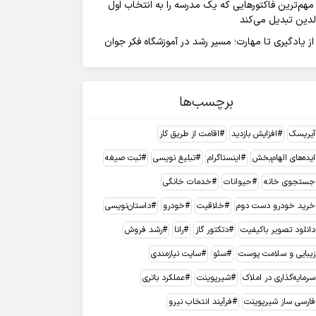
مهم‌ترین فاکتورهایی که یک مدرسه را به انتخاب اول
لدین تبدیل می‌کند
از یادگیری تا مهارت؛ مسیر رشد در آموزشگاه فکر جوان
برچسب‌ها
آیریسک
افزایش بازدید
اقامت از طریق کار
ایده‌های الهام‌بخش
اینستاگرام
تبلیغ نویسی
ثبت صیغه
جستجوی خانه
حیوانات
خدمات خانگی
خرید خودرو دست دوم
خلاقیت
خودرو
داستان‌نویسی
دانلود تصویر باکیفیت
دتکتور گاز
رانا
رشد فروش
زیبایی و سلامت پوست
سئو
سایت نیازمندی
سرمایه‌گذاری در املاک
شیرپوینت
عملکرد باتری
فارسی ساز شیرپوینت
فرآیند انتخاب نیرو