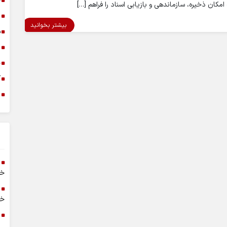
خ
امکان ذخیره، سازماندهی و بازیابی اسناد را فراهم […]
د
بیشتر بخوانید
س
ا
خ
آ
م
خر
خا