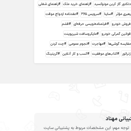
دتکتور گاز کربن مونوکسید
راهنمای خرید ملک
راهنمای شغلی
رهبری مؤثر
ساینا
سرویس 365
عقدنامه ازدواج موقت
فروش خودرو
فیلمنامه‌نویسی حرفه‌ای
قشم
قوانین گمرکی خودرو
مایکروسافت شیرپوینت
مقایسه گوشی‌ها
مهاجرت
نجوم عمومی
چت کردن
ژنراتور
کتاب‌های موفقیت
کسب و کار آنلاین
گریتینگ
بانی مهناد
توجه مهم: این مشخصات مربوط به پشتیبانی سایت