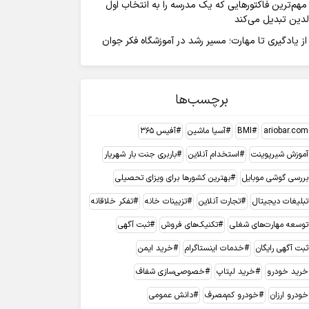
مهم‌ترین فاکتورهایی که یک مدرسه را به انتخاب اول
لدین تبدیل می‌کند
از یادگیری تا مهارت؛ مسیر رشد در آموزشگاه فکر جوان
برچسب‌ها
ariobar.com
BMI
آسیا ماشین
آفیس 365
آموزش شیرپوینت
استخدام آنلاین
باربری جنت بار شهریار
بررسی گوشی موبایل
بهترین کشورها برای ویزای تحصیلی
تبلیغات دیجیتال
تجارت آنلاین
تزیینات خانه
تفکر خلاقانه
توسعه مهارت‌های شغلی
تکنیک‌های فروش
ثبت آگهی
ثبت آگهی رایگان
خدمات اینستاگرام
خرید ایمن
خرید خودرو
خرید لپتاپ
خصوصی‌سازی شفاف
خودرو ارزان
خودرو کم‌مصرف
دانش عمومی