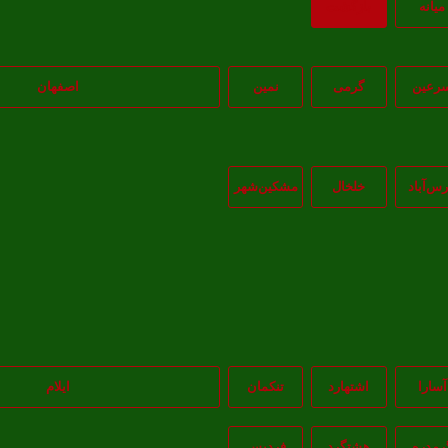
ميانه
بازگشت
رعین
گرمی
نمین
اصفهان
رس‌آباد
خلخال
مشکين‌شهر
آسارا
اشتهارد
تنکمان
ایلام
رمدره
هشتگرد
فردیس