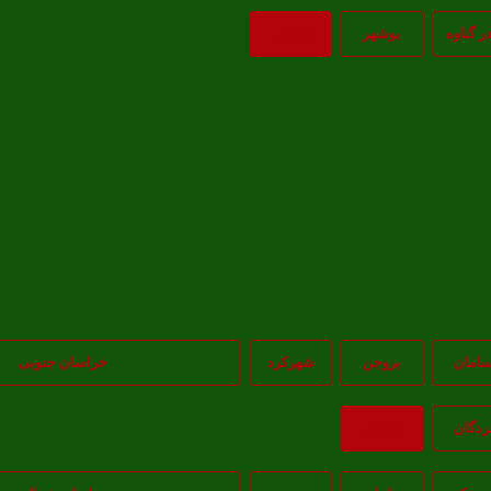
در گناوه
بوشهر
بازگشت
امان
بروجن
شهرکرد
خراسان جنوبی
ردگان
بازگشت