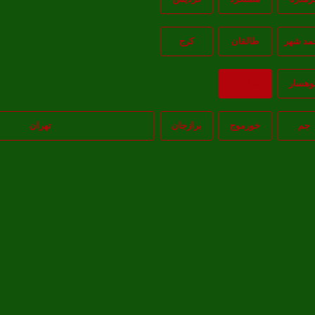
مد شهر
طالقان
کرج
وهسار
بازگشت
جم
خورموج
برازجان
تهران