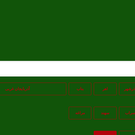
ذرشهر
اهر
بناب
آذربایجان غربی
راب
سهند
مراغه