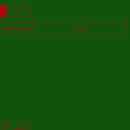
ياسوج
ب
کرمانشاه
تمام شهر‌ها
ب
هرسین
اس