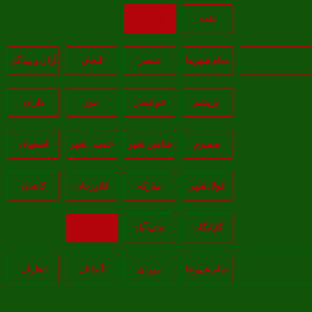
نقده
بازگشت
تمام شهر‌ها
قمصر
لنجان
آران و بیدگل
ابریشم
خوانسار
خور
داران
سمیرم
شاهین شهر
خمینی شهر
اصفهان
فولادشهر
مبارکه
فلاورجان
کاشان
گلپايگان
نجف‌آباد
بازگشت
تمام شهر‌ها
مهران
آبدانان
دهلران