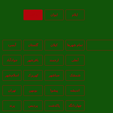
ايلام
ايوان
بازگشت
تمام شهر‌ها
کیلان
گلستان
آبسرد
آبعلی
ارجمند
باقرشهر
جوادآباد
شمشک
صباشهر
کهریزک
اسلام‌شهر
اندیشه
پيشوا
بومهن
تهران
چهاردانگه
پاکدشت
پردیس
پرند