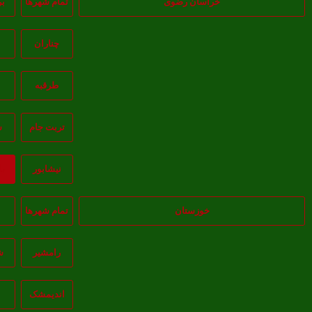
خراسان رضوی
تمام شهر‌ها
ب
چناران
خ
طرقبه
تربت جام
س
نيشابور
ب
خوزستان
تمام شهر‌ها
ا
رامشیر
ش
انديمشک