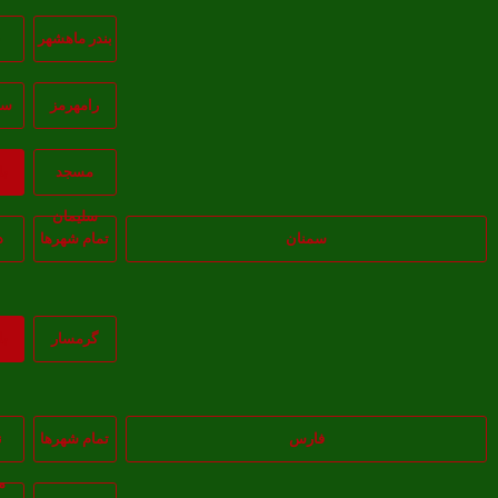
بندر ماهشهر
ب
رامهرمز
سو
مسجد
ب
سليمان
سمنان
تمام شهر‌ها
د
گرمسار
ب
فارس
تمام شهر‌ها
ن
م