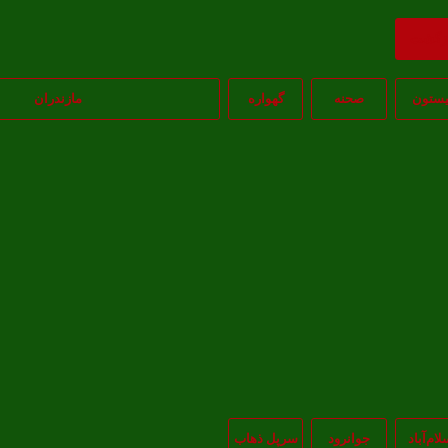
ازگشت
یستون
صحنه
گهواره
مازندران
لام‌‌آباد
جوانرود
سرپل ذهاب