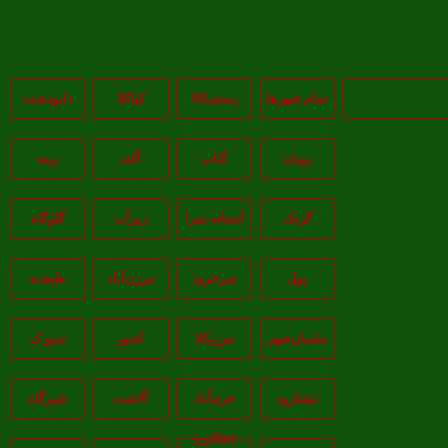
تمام شهر‌ها
رستمکالا
کیاکلا
دابودشت
رویان
گتاب
آکند
رینه
گزنک
آستانه سرا
زیرآب
گلوگاه
پول
سرخرود
مرزن‌آباد
طبقده
سلمان‌شهر
مرزیکلا
کجور
سورک
نشتارود
خرم‌آباد
آلاشت
شیرگاه
(تنکابن)