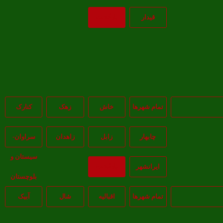
قيدار
بازگشت
تمام شهر‌ها
خاش
زهک
کنارک
چابهار
زابل
زاهدان
سراوان-
سيستان و
ايرانشهر
بازگشت
بلوچستان
تمام شهر‌ها
اقبالیه
شال
آبيک