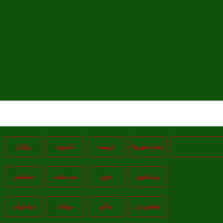
تمام شهر‌ها
اروميه
اشنويه
بوکان
پيرانشهر
خوي
سردشت
سلماس
شاهين دژ
ماکو
مهاباد
مياندوآب