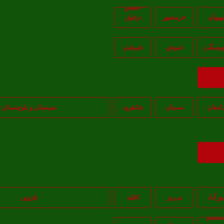
خميني
هبهان
خرمشهر
دزفول
سنگرد
شوش
شوشتر
ازگشت
امغان
سمنان
شاهرود
سیستان و بلوچستان
ازگشت
ورآباد
نی‌ریز
اقلید
قزوین
مسنی