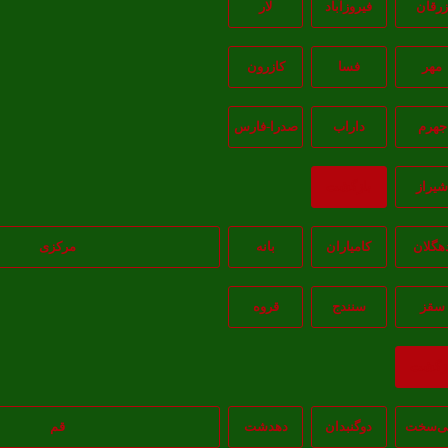
رقان
فیروزآباد
لار
مهر
فسا
کازرون
جهرم
داراب
صدرا-فارس
يراز
بازگشت
هگلان
کامیاران
بانه
مرکزی
سقز
سنندج
قروه
ازگشت
‌سخت
دوگنبدان
دهدشت
قم