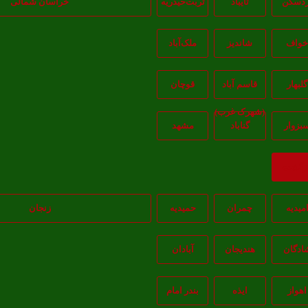
ردسکن
تایباد
تربت‌حیدریه
خراسان شمالی
واف
شاندیز
ملک‌آباد
گلبهار
قاسم آباد
قوچان
(شهرک غرب)
بزوار
گناباد
مشهد
ازگشت
میدیه
چمران
حمیدیه
زنجان
ادگان
هندیجان
آبادان
اهواز
ايذه
بندر امام