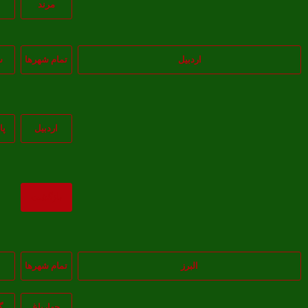
مرند
اردبیل
تمام شهر‌ها
س
اردبيل
پا
بازگشت
البرز
تمام شهر‌ها
چهارباغ
گ