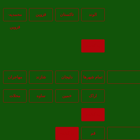
الوند
تاکستان
قزوين
محمديه-
قزوين
بازگشت
تمام شهر‌ها
دلیجان
شازند
مهاجران
اراک
خمين
ساوه
محلات
بازگشت
قم
بازگشت