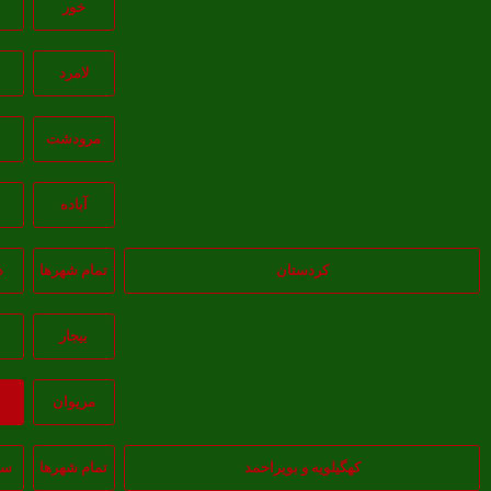
خور
ز
لامرد
مرودشت
آباده
ش
کردستان
تمام شهر‌ها
د
بيجار
مريوان
ب
کهگیلویه و بویراحمد
تمام شهر‌ها
سی