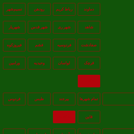
دماوند
رباط کریم
رودهن
نسيم‌شهر
شاهد
شهر ری
شهر قدس
شهریار
صفادشت
فردوسیه
فشم
فیروزکوه
قرچک
لواسان
وحیدیه
ورامین
بازگشت
تمام شهر‌ها
بيرجند
طبس
فردوس
قاين
بازگشت