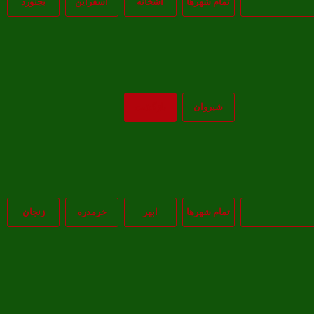
تمام شهر‌ها
آشخانه
اسفراين
بجنورد
شيروان
بازگشت
تمام شهر‌ها
ابهر
خرمدره
زنجان