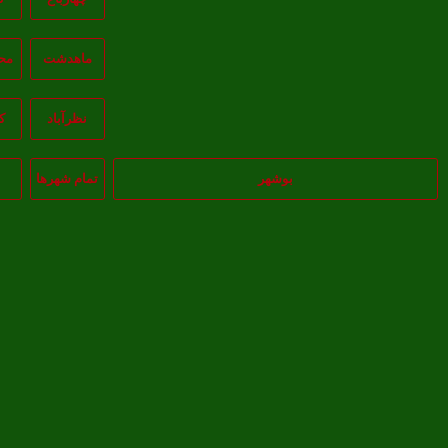
ماهدشت
مح
نظرآباد
ک
بوشهر
تمام شهر‌ها