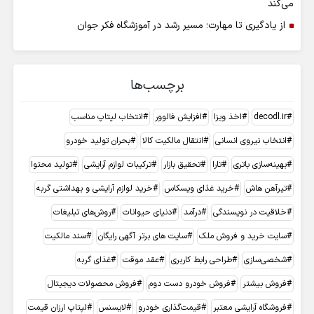
می‌کند
از یادگیری تا مهارت؛ مسیر رشد در آموزشگاه فکر جوان
برچسب‌ها
decodl.ir
اخذ ویزا
افزایش فالوور
انتخاب لپتاپ مناسب
انتخاب نیروی انسانی
انتقال مالکیت کالا
بحران تولید خودرو
بهینه‌سازی باتری
تارا
تحقیق بازار
ترکیبات لوازم آرایشی
تولید محتوا
تیرآهن هاش
خرید غذای ویسکاس
خرید لوازم آرایشی و بهداشتی گربه
خلاقیت در نویسندگی
درآمد
دنیای حیوانات
روش‌های تبلیغات
سایت خرید و فروش ملک
سایت های برتر آگهی رایگان
سند مالکیت
شخصی‌سازی
طراحی رابط کاربری
عقد موقت
غذای گربه
فروش بیشتر
فروش خودرو دست دوم
فروش محصولات دیجیتال
فروشگاه آرایشی معتبر
قیمت‌گذاری خودرو
لایسنس
لپتاپ ارزان قیمت