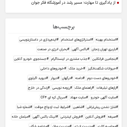
از یادگیری تا مهارت؛ مسیر رشد در آموزشگاه فکر جوان
برچسب‌ها
استخدام بهینه
استراتژی‌های استخدام
ایده‌پردازی در داستان‌نویسی
باربری تهران زنجان
باکس آگهی
بحران انرژی در صنعت
بنجامین فرانکلین
جذب مشتری در اینستاگرام
جستجوی خودرو آنلاین
حیوانات شگفت‌انگیز
خرید ملک
خودروهای داخلی
خودروهای دست دوم
دامنه
درگهان
دیوار
دیوید اگیلوی
رازهای تبلیغات
راهنمای ملک
رزومه نویسی
زندگی در خارج
سایت آگهی خودرو
سایت مهناد
سریال کره ای CF4
شارژ نشدن ریش‌تراش
شاهین
شرایط ثبت ازدواج موقت
شماره شبا
صیغه
فروش آنلاین
فروش اینترنتی
لینک باکس آگهی
مبلمان خانه
محاسبه کالری
مدیریت انرژی
مدیریت مؤثر
مشاوره رایگان