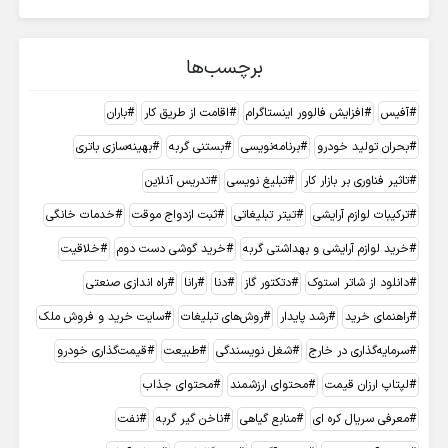
برچسب‌ها
آفیس
افزایش فالوور اینستاگرام
اقامت از طریق کار
باران
بحران تولید خودرو
برنامه‌نویسی
بستنی گربه
بهینه‌سازی باتری
تاثیر فناوری بر بازار کار
تبلیغ نویسی
تدریس آنلاین
ترکیبات لوازم آرایشی
تیتر تبلیغاتی
ثبت ازدواج موقت
خدمات خانگی
خرید لوازم آرایشی و بهداشتی گربه
خرید گوشی دست دوم
خلاقیت
دانلود از شاتر استوک
دتکتور گاز
دنا
رانا
راه اندازی صنعتی
راهنمای خرید
رشد پایدار
روش‌های تبلیغات
سایت خرید و فروش ملک
سرمایه‌گذاری در خارج
شغل نویسندگی
طبیعت
قیمت‌گذاری خودرو
لپتاپ ارزان قیمت
محتوای ارزشمند
محتوای جذاب
معرفی سریال کره ای
منابع گیاهی
ناخن گیر گربه
نفت