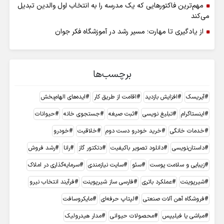
مهم‌ترین فاکتورهایی که یک مدرسه را به انتخاب اول والدین تبدیل
می‌کند
از یادگیری تا مهارت؛ مسیر رشد در آموزشگاه فکر جوان
برچسب‌ها
آیریسک
افزایش بازدید
اقامت از طریق کار
ایده‌های الهام‌بخش
اینستاگرام
تبلیغ نویسی
ثبت صیغه
جستجوی خانه
حیوانات
خدمات خانگی
خرید خودرو دست دوم
خلاقیت
خودرو
داستان‌نویسی
دانلود تصویر باکیفیت
دتکتور گاز
رانا
رشد فروش
زیبایی و سلامت پوست
سئو
سایت نیازمندی
سرمایه‌گذاری در املاک
شیرپوینت
عملکرد باتری
فارسی ساز شیرپوینت
فرآیند انتخاب نیرو
فروشگاه آهن آلات صنعتی
لپتاپ حرفه‌ای
مایکروسافت
مباشی یا فیلیپس
محصولات حیوانی
مدار هیدرولیک