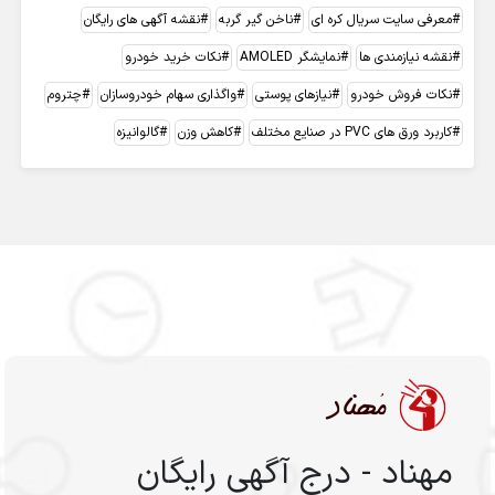
معرفی سایت سریال کره ای
ناخن گیر گربه
نقشه آگهی های رایگان
نقشه نیازمندی ها
نمایشگر AMOLED
نکات خرید خودرو
نکات فروش خودرو
نیازهای پوستی
واگذاری سهام خودروسازان
چتروم
کاربرد ورق های PVC در صنایع مختلف
کاهش وزن
گالوانیزه
مهناد - درج آگهی رایگان