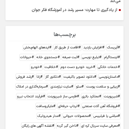
می‌کند
از یادگیری تا مهارت؛ مسیر رشد در آموزشگاه فکر جوان
برچسب‌ها
آیریسک
افزایش بازدید
اقامت از طریق کار
ایده‌های الهام‌بخش
اینستاگرام
تبلیغ نویسی
ثبت صیغه
جستجوی خانه
حیوانات
خدمات خانگی
خرید خودرو دست دوم
خلاقیت
خودرو
داستان‌نویسی
دانلود تصویر باکیفیت
دتکتور گاز
رانا
رشد فروش
زیبایی و سلامت پوست
سئو
سایت نیازمندی
سرمایه‌گذاری در املاک
شیرپوینت
عملکرد باتری
فارسی ساز شیرپوینت
فرآیند انتخاب نیرو
فروشگاه آهن آلات صنعتی
لپتاپ حرفه‌ای
مایکروسافت
مباشی یا فیلیپس
محصولات حیوانی
مدار هیدرولیک
معرفی سایت سریال کره ای
ناخن گیر گربه
نقشه آگهی های رایگان