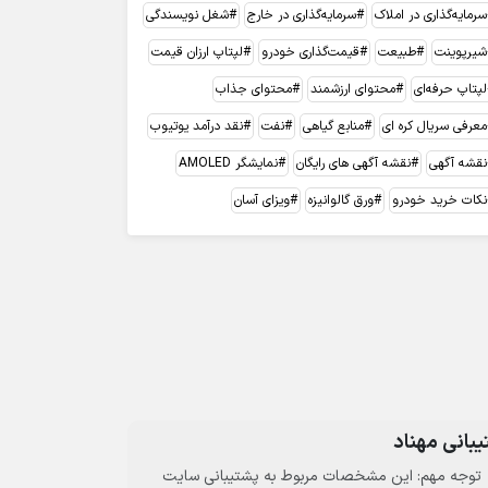
سرمایه‌گذاری در املاک
سرمایه‌گذاری در خارج
شغل نویسندگی
شیرپوینت
طبیعت
قیمت‌گذاری خودرو
لپتاپ ارزان قیمت
لپتاپ حرفه‌ای
محتوای ارزشمند
محتوای جذاب
معرفی سریال کره ای
منابع گیاهی
نفت
نقد درآمد یوتیوب
نقشه آگهی
نقشه آگهی های رایگان
نمایشگر AMOLED
نکات خرید خودرو
ورق گالوانیزه
ویزای آسان
بانی مهناد
توجه مهم: این مشخصات مربوط به پشتیبانی سایت