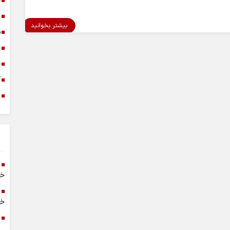
خ
د
بیشتر بخوانید
س
ا
خ
آ
م
خر
خا