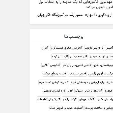
مهم‌ترین فاکتورهایی که یک مدرسه را به انتخاب اول
لدین تبدیل می‌کند
از یادگیری تا مهارت؛ مسیر رشد در آموزشگاه فکر جوان
برچسب‌ها
آفیس
افزایش بازدید
افزایش فالوور اینستاگرام
باران
بحران تولید خودرو
برنامه‌نویسی
بستنی گربه
بهینه‌سازی باتری
تاثیر فناوری بر بازار کار
تدریس آنلاین
ترکیبات لوازم آرایشی
تیتر تبلیغاتی
ثبت ازدواج موقت
خرید لوازم آرایشی و بهداشتی گربه
خرید گوشی دست دوم
خودرو
دانلود از شاتر استوک
دنا
راه اندازی صنعتی
راهنمای خرید
رشد فروش
رشد پایدار
روش‌های تبلیغات
زیبایی و سلامت پوست
سایت خرید و فروش ملک