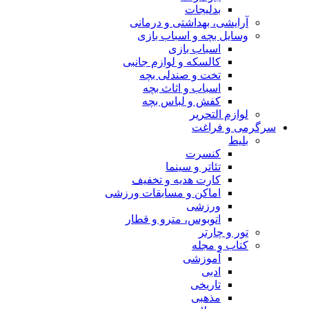
بدلیجات
آرایشی، بهداشتی و درمانی
وسایل بچه و اسباب بازی
اسباب بازی
کالسکه و لوازم جانبی
تخت و صندلی بچه
اسباب و اثاث بچه
کفش و لباس بچه
لوازم التحریر
سرگرمی و فراغت
بلیط
کنسرت
تئاتر و سینما
کارت هدیه و تخفیف
اماکن و مسابقات ورزشی
ورزشی
اتوبوس، مترو و قطار
تور و چارتر
کتاب و مجله
آموزشی
ادبی
تاریخی
مذهبی