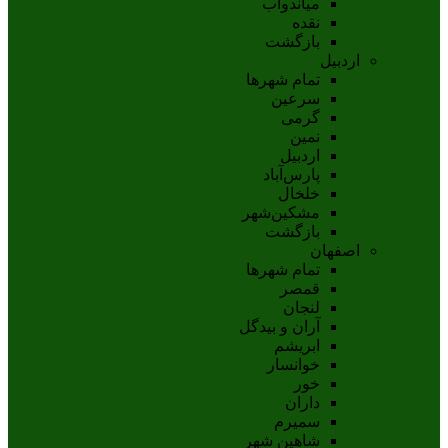
مياندوآب
نقده
بازگشت
اردبیل
تمام شهر‌ها
سرعین
گرمی
نمین
اردبيل
پارس‌آباد
خلخال
مشکين‌شهر
بازگشت
اصفهان
تمام شهر‌ها
قمصر
لنجان
آران و بیدگل
ابریشم
خوانسار
خور
داران
سمیرم
شاهین شهر