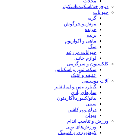
مجلات
دوچرخه/اسکیت/اسکوتر
حیوانات
گربه
موش و خرگوش
خزنده
پرنده
ماهی و آکواریوم
سگ
حیوانات مزرعه
لوازم جانبی
کلکسیون و سرگرمی
سکه، تمبر و اسکناس
عتیقه و آنتیک
آلات موسیقی
گیتار، بیس و امپلیفایر
سازهای بادی
پیانو/کیبورد/آکاردئون
سنتی
درام و پرکاشن
ویولن
ورزش و تناسب اندام
ورزش‌های توپی
کوهنوردی و کمپینگ