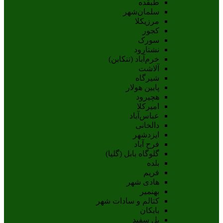
طبقده
سلمان‌شهر
مرزیکلا
کجور
سورک
نشتارود
خرم‌آباد (تنکابن)
آلاشت
شیرگاه
پایین هولار
هچیرود
امیرکلا
عباس‌آباد
دالخانی
ایزدشهر
فرح آباد
گلوگاه بابل (گلیا)
بلده
فریم
هادی شهر
بهنمیر
کتالم و سادات شهر
بابکان
پل سفید