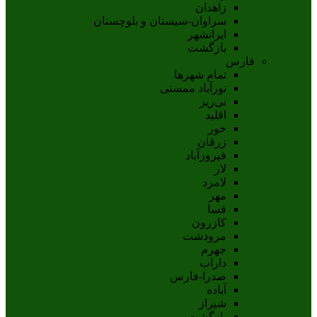
زاهدان
سراوان-سيستان و بلوچستان
ايرانشهر
بازگشت
فارس
تمام شهر‌ها
نورآباد ممسنی
نی‌ریز
اقلید
خور
زرقان
فیروزآباد
لار
لامرد
مهر
فسا
کازرون
مرودشت
جهرم
داراب
صدرا-فارس
آباده
شيراز
بازگشت