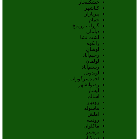
خشکبیجار
کیاشهر
پیربازار
خمام
گوراب زرمیخ
دیلمان
لشت نشا
رانکوه
لوشان
رحیم‌آباد
لولمان
رستم‌آباد
لوندویل
احمدسرگوراب
رضوانشهر
لیسار
اسالم
رودبار
ماسوله
املش
رودبنه
ماکلوان
بره‌سر
زیباکنار