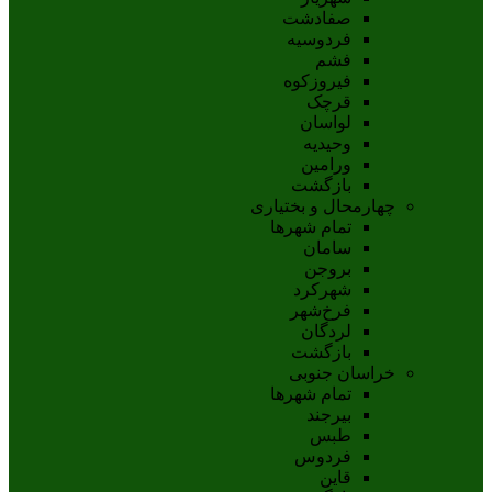
صفادشت
فردوسیه
فشم
فیروزکوه
قرچک
لواسان
وحیدیه
ورامین
بازگشت
چهارمحال و بختیاری
تمام شهر‌ها
سامان
بروجن
شهرکرد
فرخ‌شهر
لردگان
بازگشت
خراسان جنوبی
تمام شهر‌ها
بيرجند
طبس
فردوس
قاين