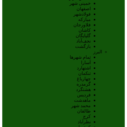
خمینی شهر
اصفهان
فولادشهر
مبارکه
فلاورجان
کاشان
گلپايگان
نجف‌آباد
بازگشت
البرز
تمام شهر‌ها
آسارا
اشتهارد
تنکمان
چهارباغ
گرمدره
هشتگرد
فردیس
ماهدشت
محمد شهر
طالقان
کرج
نظرآباد