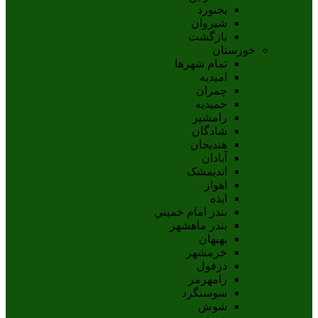
بجنورد
شيروان
بازگشت
خوزستان
تمام شهر‌ها
امیدیه
چمران
حمیدیه
رامشیر
شادگان
هندیجان
آبادان
انديمشک
اهواز
ايذه
بندر امام خميني
بندر ماهشهر
بهبهان
خرمشهر
دزفول
رامهرمز
سوسنگرد
شوش