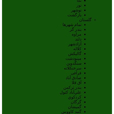
نکا
نور
نوشهر
بازگشت
گلستان
تمام شهر‌ها
بندر گز
مراوه
دلند
آزادشهر
کلاله
گالیکش
مینودشت
سنگدوین
سرخنکلاته
فراغی
صادق آباد
آق قلا
بندر ترکمن
علي‌آباد کتول
کردکوي
گرگان
گميشان
گنبد کاووس