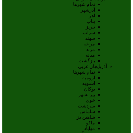
تمام شهر‌ها
آذرشهر
اهر
بناب
تبريز
سراب
سهند
مراغه
مرند
ميانه
بازگشت
آذربایجان غربی
تمام شهر‌ها
اروميه
اشنويه
بوکان
پيرانشهر
خوي
سردشت
سلماس
شاهين دژ
ماکو
مهاباد