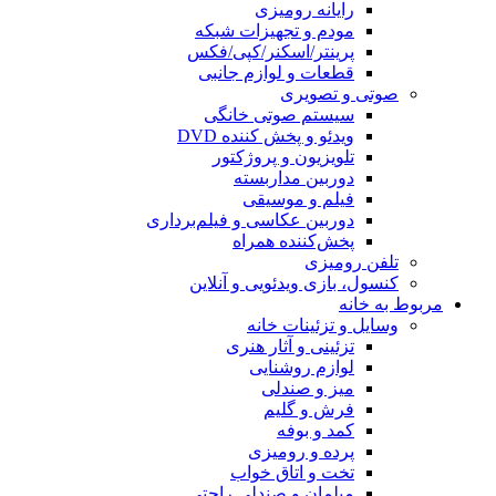
رایانه رومیزی
مودم و تجهیزات شبکه
پرینتر/اسکنر/کپی/فکس
قطعات و لوازم جانبی
صوتی و تصویری
سیستم صوتی خانگی
ویدئو و پخش کننده DVD
تلویزیون و پروژکتور
دوربین مداربسته
فیلم و موسیقی
دوربین عکاسی و فیلم‌برداری
پخش‌کننده همراه
تلفن رومیزی
کنسول، بازی‌ ویدئویی و آنلاین
مربوط به خانه
وسایل و تزئینات خانه
تزئینی و آثار هنری
لوازم روشنایی
میز و صندلی
فرش و گلیم
کمد و بوفه
پرده و رومیزی
تخت و اتاق خواب
مبلمان و صندلی راحتی