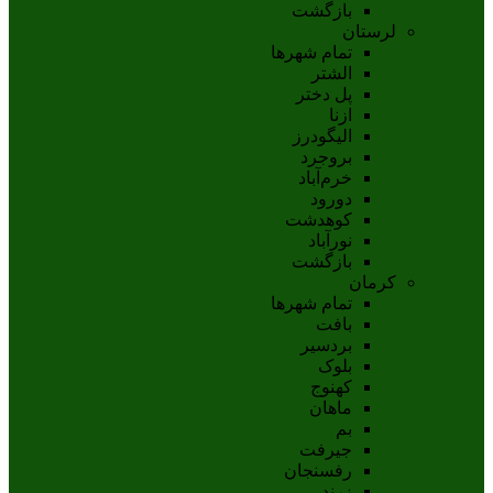
بازگشت
لرستان
تمام شهر‌ها
الشتر
پل دختر
ازنا
اليگودرز
بروجرد
خرم‌آباد
دورود
کوهدشت
نورآباد
بازگشت
کرمان
تمام شهر‌ها
بافت
بردسیر
بلوک
کهنوج
ماهان
بم
جيرفت
رفسنجان
زرند