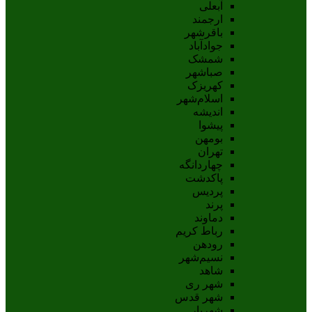
آبعلی
ارجمند
باقرشهر
جوادآباد
شمشک
صباشهر
کهریزک
اسلام‌شهر
اندیشه
پيشوا
بومهن
تهران
چهاردانگه
پاکدشت
پردیس
پرند
دماوند
رباط کریم
رودهن
نسيم‌شهر
شاهد
شهر ری
شهر قدس
شهریار