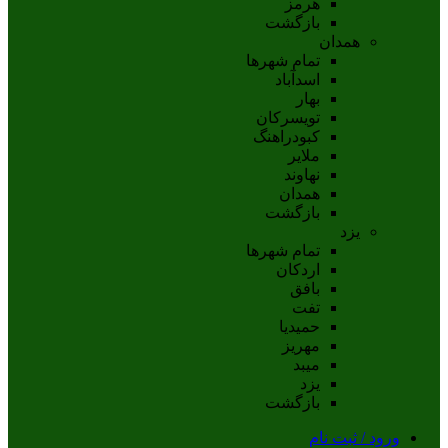
هرمز
بازگشت
همدان
تمام شهر‌ها
اسدآباد
بهار
تويسرکان
کبودراهنگ
ملاير
نهاوند
همدان
بازگشت
یزد
تمام شهر‌ها
اردکان
بافق
تفت
حميديا
مهریز
ميبد
يزد
بازگشت
ورود / ثبت نام