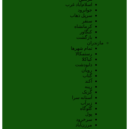
اسلام‌‌آباد غرب
جوانرود
سرپل ذهاب
سنقر
کرمانشاه
کنگاور
بازگشت
مازندران
تمام شهر‌ها
رستمکالا
کیاکلا
دابودشت
رویان
گتاب
آکند
رینه
گزنک
آستانه سرا
زیرآب
گلوگاه
پول
سرخرود
مرزن‌آباد