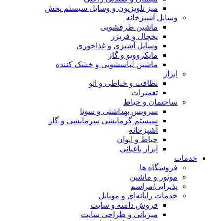
میز تلویزیون و وسایل سیستم پخش
وسایل آشپزخانه
ماشین ظرفشویی
یخچال و فریزر
وسایل آشپزی و غذاخوری
مایکروویو و گاز
ماشین لباسشویی و خشک کننده
ابزار
نظافت و خیاطی و اتو
تعمیرات
ساختمان و حیاط
سرویس بهداشتی و سونا
سیستم گرمایشی سرمایشی و گاز
آشپزخانه
حیاط و ایوان
ابزار باغبانی
خدمات
فروشگاه ها
موتور و ماشین
پذیرایی/مراسم
خدمات رایانه‌ای و موبایل
فروش دامنه و سایت
میزبانی و طراحی سایت