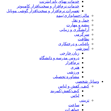
خدمات پهنای باند اینترنت
خدمات نرم‌افزار و سخت‌افزار کامپیوتر
تعمیرات نرم‌افزار و سخت‌افزار گوشی موبایل
مالی/حسابداری/بیمه
حمل و نقل
پیشه و مهارت
آرایشگری و زیبایی
سرگرمی
نظافت
باغبانی و درختکاری
آموزشی
زبان خارجی
دروس مدرسه و دانشگاه
نرم‌افزار
هنری
ورزشی
مشاوره تحصیلی
وسایل شخصی
کیف، کفش و لباس
کیف/کفش/کمربند
لباس
تزیینی
ساعت
جواهرات