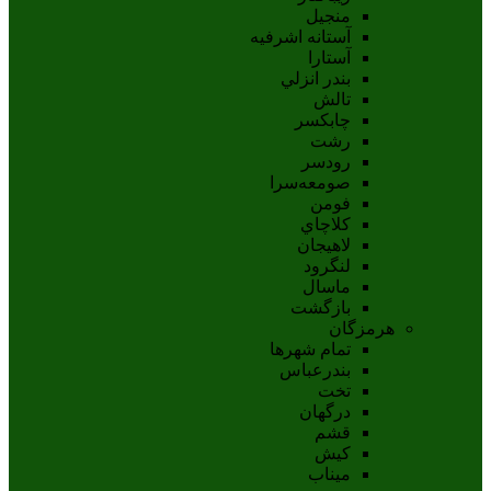
منجیل
آستانه اشرفيه
آستارا
بندر انزلي
تالش
چابکسر
رشت
رودسر
صومعه‌سرا
فومن
کلاچاي
لاهيجان
لنگرود
ماسال
بازگشت
هرمزگان
تمام شهر‌ها
بندرعباس
تخت
درگهان
قشم
کيش
ميناب