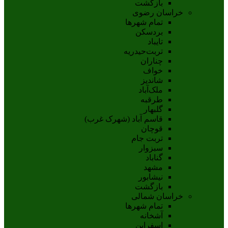
بازگشت
خراسان رضوی
تمام شهر‌ها
بردسکن
تایباد
تربت‌حیدریه
چناران
خواف
شاندیز
ملک‌آباد
طرقبه
گلبهار
قاسم آباد (شهرک غرب)
قوچان
تربت جام
سبزوار
گناباد
مشهد
نيشابور
بازگشت
خراسان شمالی
تمام شهر‌ها
آشخانه
اسفراين