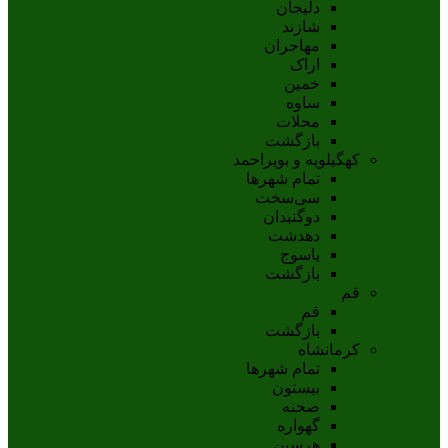
دلیجان
شازند
مهاجران
اراک
خمين
ساوه
محلات
بازگشت
کهگیلویه و بویراحمد
تمام شهر‌ها
سی‌سخت
دوگنبدان
دهدشت
ياسوج
بازگشت
قم
قم
بازگشت
کرمانشاه
تمام شهر‌ها
بیستون
صحنه
گهواره
هرسین