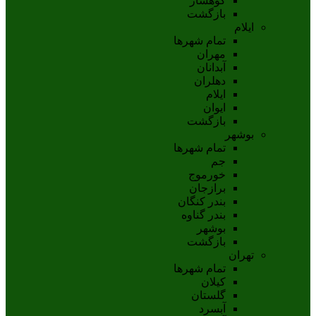
کوهسار
بازگشت
ایلام
تمام شهر‌ها
مهران
آبدانان
دهلران
ايلام
ايوان
بازگشت
بوشهر
تمام شهر‌ها
جم
خورموج
برازجان
بندر کنگان
بندر گناوه
بوشهر
بازگشت
تهران
تمام شهر‌ها
کیلان
گلستان
آبسرد