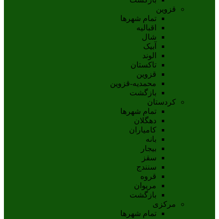
قزوین
تمام شهر‌ها
اقبالیه
شال
آبيک
الوند
تاکستان
قزوين
محمديه-قزوين
بازگشت
کردستان
تمام شهر‌ها
دهگلان
کامیاران
بانه
بيجار
سقز
سنندج
قروه
مريوان
بازگشت
مرکزی
تمام شهر‌ها