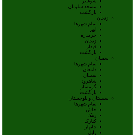
شوشتر
مسجد سليمان
بازگشت
زنجان
تمام شهر‌ها
ابهر
خرمدره
زنجان
قيدار
بازگشت
سمنان
تمام شهر‌ها
دامغان
سمنان
شاهرود
گرمسار
بازگشت
سیستان و بلوچستان
تمام شهر‌ها
خاش
زهک
کنارک
چابهار
زابل