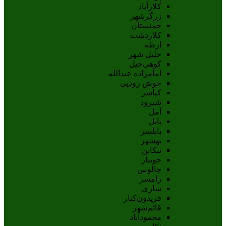
کلارآباد
زرگرشهر
چمنستان
کلاردشت
ارطه
خلیل شهر
کوهی‌خیل
امامزاده عبدالله
خوش رودپی
کیاسر
شیرود
آمل
بابل
بابلسر
بهشهر
تنکابن
جويبار
چالوس
رامسر
ساري
فريدون‌کنار
قائم‌شهر
محمودآباد