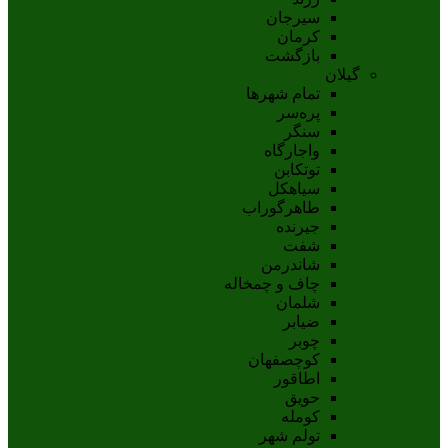
سيرجان
کرمان
بازگشت
گیلان
تمام شهر‌ها
پره‌سر
سنگر
واجارگاه
توتکابن
سیاهکل
طاهرگوراب
جیرنده
شفت
شاندرمن
چاف و چمخاله
شلمان
ضیابر
چوبر
کوچصفهان
اطاقور
حویق
کومله
تولم شهر