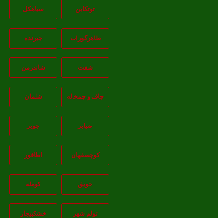
توتکابن
سیاهکل
طاهرگوراب
جیرنده
شفت
شاندرمن
چاف و چمخاله
شلمان
ضیابر
چوبر
کوچصفهان
اطاقور
حویق
کومله
تولم شهر
خشکبیجار