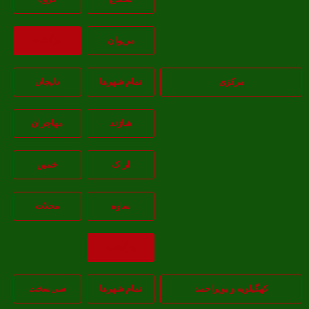
مريوان
بازگشت
مرکزی
تمام شهر‌ها
دلیجان
شازند
مهاجران
اراک
خمين
ساوه
محلات
بازگشت
هگیلویه و بویراحمد
تمام شهر‌ها
سی‌سخت