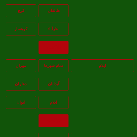
طالقان
کرج
نظرآباد
کوهسار
بازگشت
ایلام
تمام شهر‌ها
مهران
آبدانان
دهلران
ايلام
ايوان
بازگشت