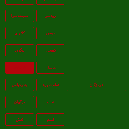
رودسر
صومعه‌سرا
فومن
کلاچاي
لاهيجان
لنگرود
ماسال
بازگشت
هرمزگان
تمام شهر‌ها
بندرعباس
تخت
درگهان
قشم
کيش