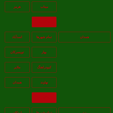
ميناب
هرمز
بازگشت
همدان
تمام شهر‌ها
اسدآباد
بهار
تويسرکان
کبودراهنگ
ملاير
نهاوند
همدان
بازگشت
یزد
تمام شهر‌ها
اردکان