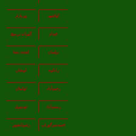
کیاشهر
پیربازار
خمام
گوراب زرمیخ
دیلمان
لشت نشا
رانکوه
لوشان
رحیم‌آباد
لولمان
رستم‌آباد
لوندویل
احمدسرگوراب
رضوانشهر