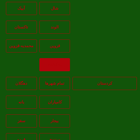
شال
آبيک
الوند
تاکستان
قزوين
محمديه-قزوين
بازگشت
کردستان
تمام شهر‌ها
دهگلان
کامیاران
بانه
بيجار
سقز
سنندج
قروه