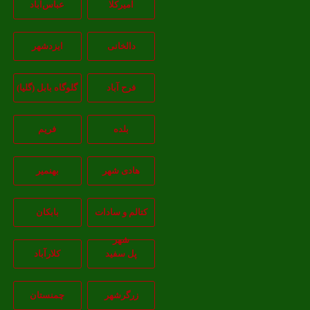
امیرکلا
عباس‌آباد
دالخانی
ایزدشهر
فرح آباد
گلوگاه بابل (گلیا)
بلده
فریم
هادی شهر
بهنمیر
کتالم و سادات
بابکان
شهر
پل سفید
کلارآباد
زرگرشهر
چمنستان