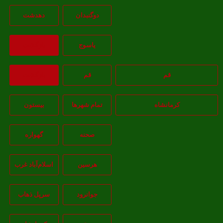
دوگنبدان
دهدشت
ياسوج
بازگشت
قم
قم
بازگشت
کرمانشاه
تمام شهر‌ها
بیستون
صحنه
گهواره
هرسین
اسلام‌‌آباد غرب
جوانرود
سرپل ذهاب