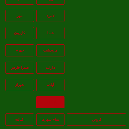
لامرد
مهر
فسا
کازرون
مرودشت
جهرم
داراب
صدرا-فارس
آباده
شيراز
بازگشت
قزوین
تمام شهر‌ها
اقبالیه