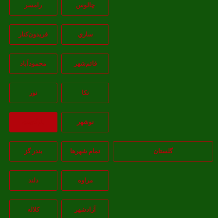
چالوس
رامسر
ساري
فريدون‌کنار
قائم‌شهر
محمودآباد
نکا
نور
نوشهر
بازگشت
گلستان
تمام شهر‌ها
بندر گز
مراوه
دلند
آزادشهر
کلاله