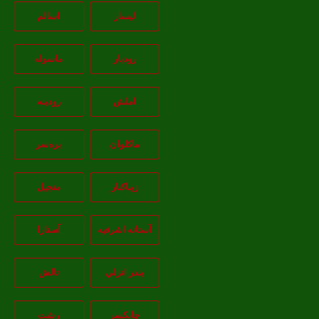
لیسار
اسالم
رودبار
ماسوله
املش
رودبنه
ماکلوان
بره‌سر
زیباکنار
منجیل
آستانه اشرفيه
آستارا
بندر انزلي
تالش
چابکسر
رشت