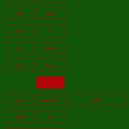
کهنوج
ماهان
بم
جيرفت
رفسنجان
زرند
سيرجان
کرمان
بازگشت
گیلان
تمام شهر‌ها
پره‌سر
سنگر
واجارگاه