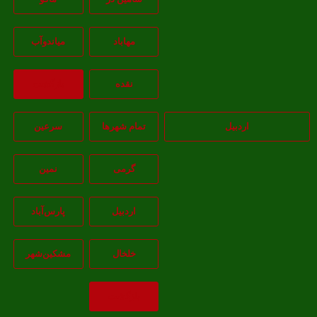
مهاباد
مياندوآب
نقده
بازگشت
اردبیل
تمام شهر‌ها
سرعین
گرمی
نمین
اردبيل
پارس‌آباد
خلخال
مشکين‌شهر
بازگشت