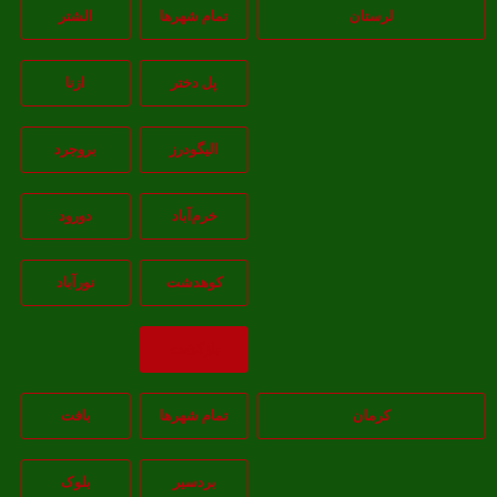
لرستان
تمام شهر‌ها
الشتر
پل دختر
ازنا
اليگودرز
بروجرد
خرم‌آباد
دورود
کوهدشت
نورآباد
بازگشت
کرمان
تمام شهر‌ها
بافت
بردسیر
بلوک