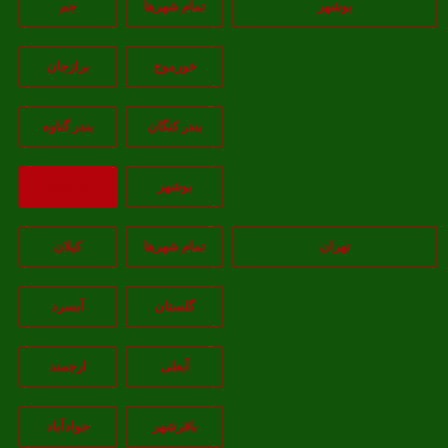
بوشهر
تمام شهر‌ها
جم
خورموج
برازجان
بندر کنگان
بندر گناوه
بوشهر
بازگشت
تهران
تمام شهر‌ها
کیلان
گلستان
آبسرد
آبعلی
ارجمند
باقرشهر
جوادآباد