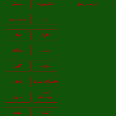
خراسان رضوی
تمام شهر‌ها
بردسکن
تایباد
تربت‌حیدریه
چناران
خواف
شاندیز
ملک‌آباد
طرقبه
گلبهار
قاسم آباد (شهرک
قوچان
غرب)
تربت جام
سبزوار
گناباد
مشهد