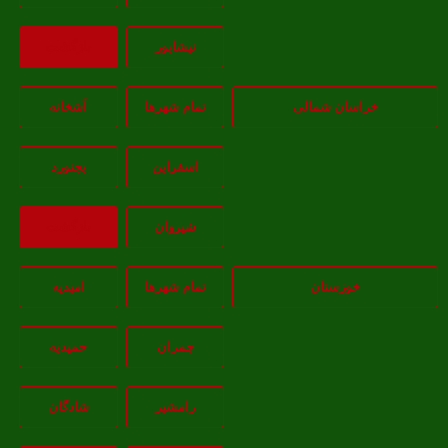
نيشابور
بازگشت
خراسان شمالی
تمام شهر‌ها
آشخانه
اسفراين
بجنورد
شيروان
بازگشت
خوزستان
تمام شهر‌ها
امیدیه
چمران
حمیدیه
رامشیر
شادگان