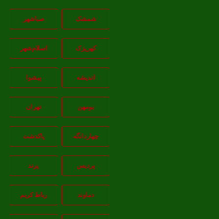
شمشک
صباشهر
کهریزک
اسلام‌شهر
اندیشه
پيشوا
بومهن
تهران
چهاردانگه
پاکدشت
پردیس
پرند
دماوند
رباط کریم