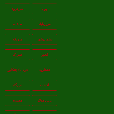
پول
سرخرود
مرزن‌آباد
طبقده
سلمان‌شهر
مرزیکلا
کجور
سورک
نشتارود
خرم‌آباد (تنکابن)
آلاشت
شیرگاه
پایین هولار
هچیرود