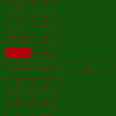
زهک
کنارک
چابهار
زابل
زاهدان
سراوان-سيستان
و بلوچستان
ايرانشهر
بازگشت
فارس
تمام شهر‌ها
نورآباد ممسنی
نی‌ریز
اقلید
خور
زرقان
فیروزآباد
لار