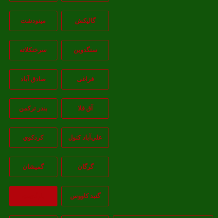
گالیکش
مینودشت
سنگدوین
سرخنکلاته
فراغی
صادق آباد
آق قلا
بندر ترکمن
علي‌آباد کتول
کردکوي
گرگان
گميشان
گنبد کاووس
بازگشت