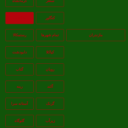
سنقر
کرمانشاه
کنگاور
بازگشت
مازندران
تمام شهر‌ها
رستمکالا
کیاکلا
دابودشت
رویان
گتاب
آکند
رینه
گزنک
آستانه سرا
زیرآب
گلوگاه