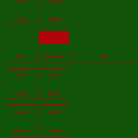
فلاورجان
کاشان
گلپايگان
نجف‌آباد
بازگشت
البرز
تمام شهر‌ها
آسارا
اشتهارد
تنکمان
چهارباغ
گرمدره
هشتگرد
فردیس
ماهدشت
محمد شهر