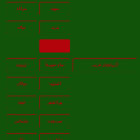
سهند
مراغه
مرند
ميانه
بازگشت
آذربایجان غربی
تمام شهر‌ها
اروميه
اشنويه
بوکان
پيرانشهر
خوي
سردشت
سلماس
شاهين دژ
ماکو