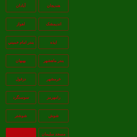
هندیجان
آبادان
انديمشک
اهواز
ايذه
بندر امام خميني
بندر ماهشهر
بهبهان
خرمشهر
دزفول
رامهرمز
سوسنگرد
شوش
شوشتر
مسجد سليمان
بازگشت