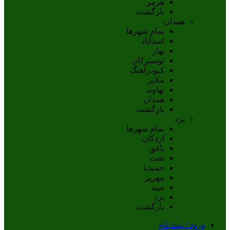
هرمز
بازگشت
همدان
تمام شهر‌ها
اسدآباد
بهار
تويسرکان
کبودراهنگ
ملاير
نهاوند
همدان
بازگشت
یزد
تمام شهر‌ها
اردکان
بافق
تفت
حميديا
مهریز
ميبد
يزد
بازگشت
ورود / ثبت نام