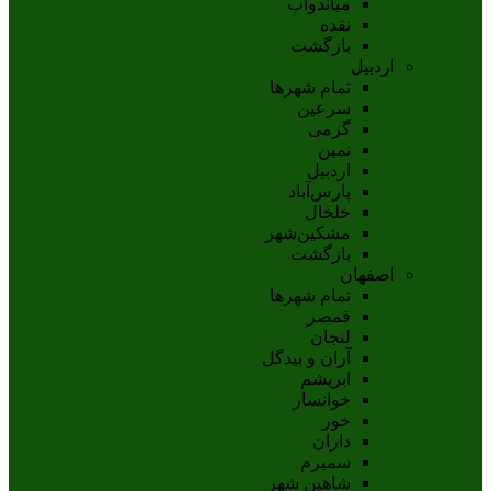
مياندوآب
نقده
بازگشت
اردبیل
تمام شهر‌ها
سرعین
گرمی
نمین
اردبيل
پارس‌آباد
خلخال
مشکين‌شهر
بازگشت
اصفهان
تمام شهر‌ها
قمصر
لنجان
آران و بیدگل
ابریشم
خوانسار
خور
داران
سمیرم
شاهین شهر