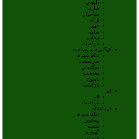
دلیجان
شازند
مهاجران
اراک
خمين
ساوه
محلات
بازگشت
کهگیلویه و بویراحمد
تمام شهر‌ها
سی‌سخت
دوگنبدان
دهدشت
ياسوج
بازگشت
قم
قم
بازگشت
کرمانشاه
تمام شهر‌ها
بیستون
صحنه
گهواره
هرسین