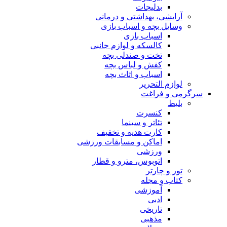
بدلیجات
آرایشی، بهداشتی و درمانی
وسایل بچه و اسباب بازی
اسباب بازی
کالسکه و لوازم جانبی
تخت و صندلی بچه
کفش و لباس بچه
اسباب و اثاث بچه
لوازم التحریر
سرگرمی و فراغت
بلیط
کنسرت
تئاتر و سینما
کارت هدیه و تخفیف
اماکن و مسابقات ورزشی
ورزشی
اتوبوس، مترو و قطار
تور و چارتر
کتاب و مجله
آموزشی
ادبی
تاریخی
مذهبی