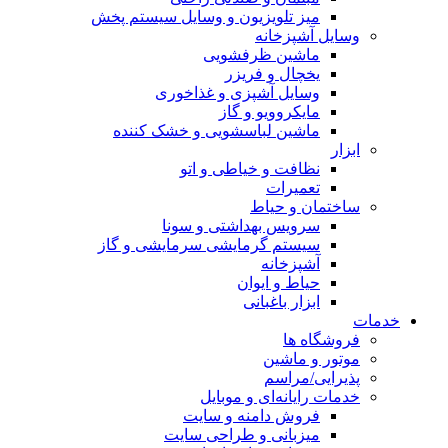
میز تلویزیون و وسایل سیستم پخش
وسایل آشپزخانه
ماشین ظرفشویی
یخچال و فریزر
وسایل آشپزی و غذاخوری
مایکروویو و گاز
ماشین لباسشویی و خشک کننده
ابزار
نظافت و خیاطی و اتو
تعمیرات
ساختمان و حیاط
سرویس بهداشتی و سونا
سیستم گرمایشی سرمایشی و گاز
آشپزخانه
حیاط و ایوان
ابزار باغبانی
خدمات
فروشگاه ها
موتور و ماشین
پذیرایی/مراسم
خدمات رایانه‌ای و موبایل
فروش دامنه و سایت
میزبانی و طراحی سایت