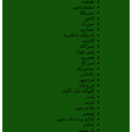
طبقده
سلمان‌شهر
مرزیکلا
کجور
سورک
نشتارود
خرم‌آباد (تنکابن)
آلاشت
شیرگاه
پایین هولار
هچیرود
امیرکلا
عباس‌آباد
دالخانی
ایزدشهر
فرح آباد
گلوگاه بابل (گلیا)
بلده
فریم
هادی شهر
بهنمیر
کتالم و سادات شهر
بابکان
پل سفید