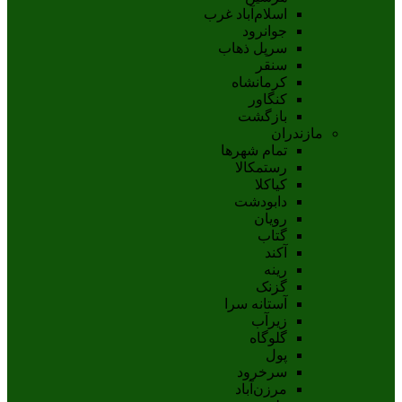
اسلام‌‌آباد غرب
جوانرود
سرپل ذهاب
سنقر
کرمانشاه
کنگاور
بازگشت
مازندران
تمام شهر‌ها
رستمکالا
کیاکلا
دابودشت
رویان
گتاب
آکند
رینه
گزنک
آستانه سرا
زیرآب
گلوگاه
پول
سرخرود
مرزن‌آباد