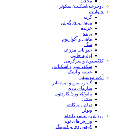
مجلات
دوچرخه/اسکیت/اسکوتر
حیوانات
گربه
موش و خرگوش
خزنده
پرنده
ماهی و آکواریوم
سگ
حیوانات مزرعه
لوازم جانبی
کلکسیون و سرگرمی
سکه، تمبر و اسکناس
عتیقه و آنتیک
آلات موسیقی
گیتار، بیس و امپلیفایر
سازهای بادی
پیانو/کیبورد/آکاردئون
سنتی
درام و پرکاشن
ویولن
ورزش و تناسب اندام
ورزش‌های توپی
کوهنوردی و کمپینگ