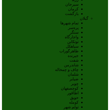
سيرجان
کرمان
بازگشت
گیلان
تمام شهر‌ها
پره‌سر
سنگر
واجارگاه
توتکابن
سیاهکل
طاهرگوراب
جیرنده
شفت
شاندرمن
چاف و چمخاله
شلمان
ضیابر
چوبر
کوچصفهان
اطاقور
حویق
کومله
تولم شهر