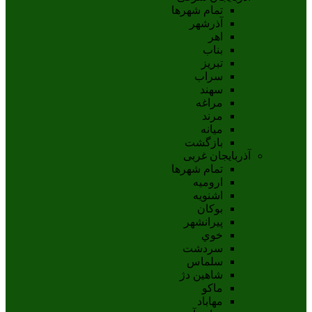
تمام شهر‌ها
آذرشهر
اهر
بناب
تبريز
سراب
سهند
مراغه
مرند
ميانه
بازگشت
آذربایجان غربی
تمام شهر‌ها
اروميه
اشنويه
بوکان
پيرانشهر
خوي
سردشت
سلماس
شاهين دژ
ماکو
مهاباد