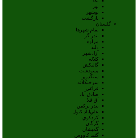
نکا
نور
نوشهر
بازگشت
گلستان
تمام شهر‌ها
بندر گز
مراوه
دلند
آزادشهر
کلاله
گالیکش
مینودشت
سنگدوین
سرخنکلاته
فراغی
صادق آباد
آق قلا
بندر ترکمن
علي‌آباد کتول
کردکوي
گرگان
گميشان
گنبد کاووس