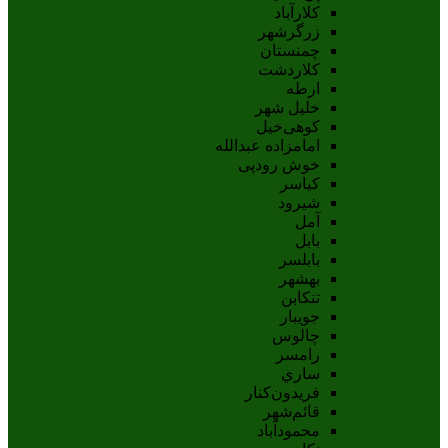
کلارآباد
زرگرشهر
چمنستان
کلاردشت
ارطه
خلیل شهر
کوهی‌خیل
امامزاده عبدالله
خوش رودپی
کیاسر
شیرود
آمل
بابل
بابلسر
بهشهر
تنکابن
جويبار
چالوس
رامسر
ساري
فريدون‌کنار
قائم‌شهر
محمودآباد