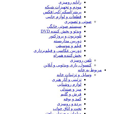
رایانه رومیزی
مودم و تجهیزات شبکه
پرینتر/اسکنر/کپی/فکس
قطعات و لوازم جانبی
صوتی و تصویری
سیستم صوتی خانگی
ویدئو و پخش کننده DVD
تلویزیون و پروژکتور
دوربین مداربسته
فیلم و موسیقی
دوربین عکاسی و فیلم‌برداری
پخش‌کننده همراه
تلفن رومیزی
کنسول، بازی‌ ویدئویی و آنلاین
مربوط به خانه
وسایل و تزئینات خانه
تزئینی و آثار هنری
لوازم روشنایی
میز و صندلی
فرش و گلیم
کمد و بوفه
پرده و رومیزی
تخت و اتاق خواب
مبلمان و صندلی راحتی