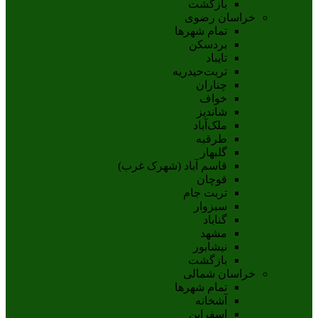
بازگشت
خراسان رضوی
تمام شهر‌ها
بردسکن
تایباد
تربت‌حیدریه
چناران
خواف
شاندیز
ملک‌آباد
طرقبه
گلبهار
قاسم آباد (شهرک غرب)
قوچان
تربت جام
سبزوار
گناباد
مشهد
نيشابور
بازگشت
خراسان شمالی
تمام شهر‌ها
آشخانه
اسفراين