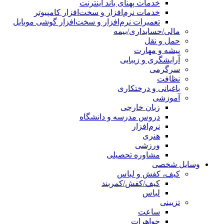
خدمات پهنای باند اینترنت
خدمات نرم‌افزار و سخت‌افزار کامپیوتر
تعمیرات نرم‌افزار و سخت‌افزار گوشی موبایل
مالی/حسابداری/بیمه
حمل و نقل
پیشه و مهارت
آرایشگری و زیبایی
سرگرمی
نظافت
باغبانی و درختکاری
آموزشی
زبان خارجی
دروس مدرسه و دانشگاه
نرم‌افزار
هنری
ورزشی
مشاوره تحصیلی
وسایل شخصی
کیف، کفش و لباس
کیف/کفش/کمربند
لباس
تزیینی
ساعت
جواهرات