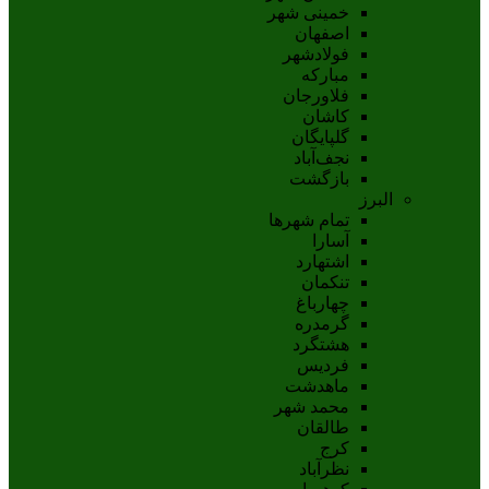
خمینی شهر
اصفهان
فولادشهر
مبارکه
فلاورجان
کاشان
گلپايگان
نجف‌آباد
بازگشت
البرز
تمام شهر‌ها
آسارا
اشتهارد
تنکمان
چهارباغ
گرمدره
هشتگرد
فردیس
ماهدشت
محمد شهر
طالقان
کرج
نظرآباد