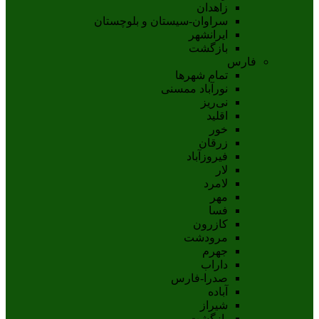
زاهدان
سراوان-سيستان و بلوچستان
ايرانشهر
بازگشت
فارس
تمام شهر‌ها
نورآباد ممسنی
نی‌ریز
اقلید
خور
زرقان
فیروزآباد
لار
لامرد
مهر
فسا
کازرون
مرودشت
جهرم
داراب
صدرا-فارس
آباده
شيراز
بازگشت