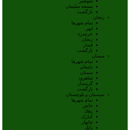
شوشتر
مسجد سليمان
بازگشت
زنجان
تمام شهر‌ها
ابهر
خرمدره
زنجان
قيدار
بازگشت
سمنان
تمام شهر‌ها
دامغان
سمنان
شاهرود
گرمسار
بازگشت
سیستان و بلوچستان
تمام شهر‌ها
خاش
زهک
کنارک
چابهار
زابل