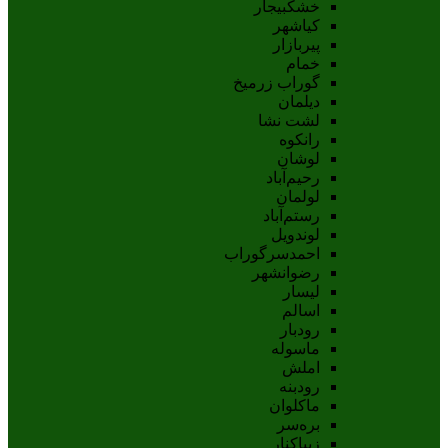
خشکبیجار
کیاشهر
پیربازار
خمام
گوراب زرمیخ
دیلمان
لشت نشا
رانکوه
لوشان
رحیم‌آباد
لولمان
رستم‌آباد
لوندویل
احمدسرگوراب
رضوانشهر
لیسار
اسالم
رودبار
ماسوله
املش
رودبنه
ماکلوان
بره‌سر
زیباکنار