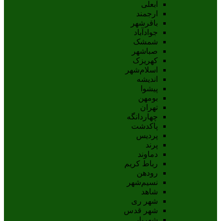
آبعلی
ارجمند
باقرشهر
جوادآباد
شمشک
صباشهر
کهریزک
اسلام‌شهر
اندیشه
پيشوا
بومهن
تهران
چهاردانگه
پاکدشت
پردیس
پرند
دماوند
رباط کریم
رودهن
نسيم‌شهر
شاهد
شهر ری
شهر قدس
شهریار