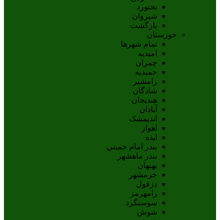
بجنورد
شيروان
بازگشت
خوزستان
تمام شهر‌ها
امیدیه
چمران
حمیدیه
رامشیر
شادگان
هندیجان
آبادان
انديمشک
اهواز
ايذه
بندر امام خميني
بندر ماهشهر
بهبهان
خرمشهر
دزفول
رامهرمز
سوسنگرد
شوش