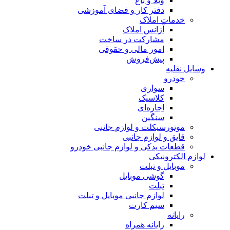
ویلا و باغ
دفتر کار و فضای آموزشی
خدمات املاک
آژانس املاک
مشارکت در ساخت
امور مالی و حقوقی
پیش‌فروش
وسایل نقلیه
خودرو
سواری
کلاسیک
اجاره‌ای
سنگین
موتورسیکلت و لوازم جانبی
قایق و لوازم جانبی
قطعات یدکی و لوازم جانبی خودرو
لوازم الکترونیکی
موبایل و تبلت
گوشی موبایل
تبلت
لوازم جانبی موبایل و تبلت
سیم کارت
رایانه
رایانه همراه