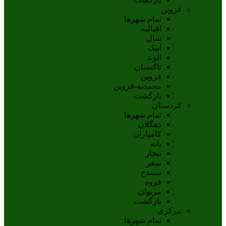
قزوین
تمام شهر‌ها
اقبالیه
شال
آبيک
الوند
تاکستان
قزوين
محمديه-قزوين
بازگشت
کردستان
تمام شهر‌ها
دهگلان
کامیاران
بانه
بيجار
سقز
سنندج
قروه
مريوان
بازگشت
مرکزی
تمام شهر‌ها