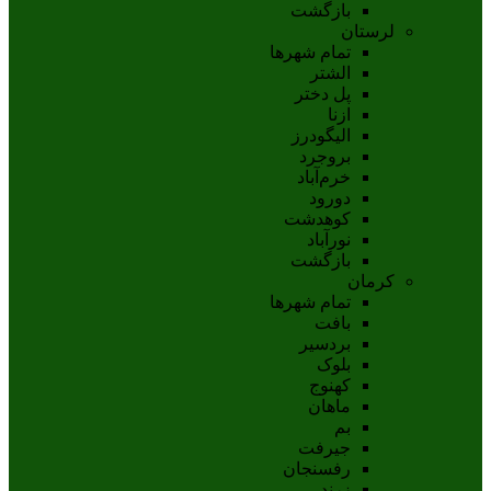
بازگشت
لرستان
تمام شهر‌ها
الشتر
پل دختر
ازنا
اليگودرز
بروجرد
خرم‌آباد
دورود
کوهدشت
نورآباد
بازگشت
کرمان
تمام شهر‌ها
بافت
بردسیر
بلوک
کهنوج
ماهان
بم
جيرفت
رفسنجان
زرند