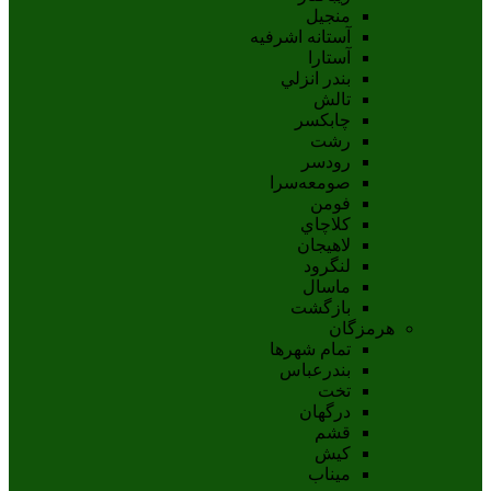
منجیل
آستانه اشرفيه
آستارا
بندر انزلي
تالش
چابکسر
رشت
رودسر
صومعه‌سرا
فومن
کلاچاي
لاهيجان
لنگرود
ماسال
بازگشت
هرمزگان
تمام شهر‌ها
بندرعباس
تخت
درگهان
قشم
کيش
ميناب