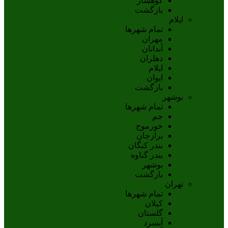
کوهسار
بازگشت
ایلام
تمام شهر‌ها
مهران
آبدانان
دهلران
ايلام
ايوان
بازگشت
بوشهر
تمام شهر‌ها
جم
خورموج
برازجان
بندر کنگان
بندر گناوه
بوشهر
بازگشت
تهران
تمام شهر‌ها
کیلان
گلستان
آبسرد