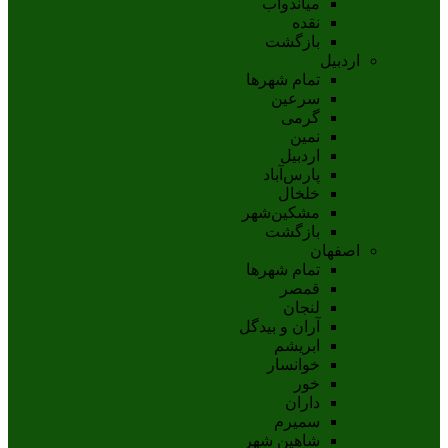
مياندوآب
نقده
بازگشت
اردبیل
تمام شهر‌ها
سرعین
گرمی
نمین
اردبيل
پارس‌آباد
خلخال
مشکين‌شهر
بازگشت
اصفهان
تمام شهر‌ها
قمصر
لنجان
آران و بیدگل
ابریشم
خوانسار
خور
داران
سمیرم
شاهین شهر