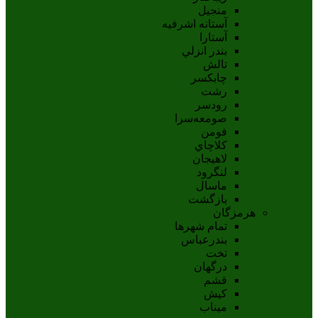
منجیل
آستانه اشرفيه
آستارا
بندر انزلي
تالش
چابکسر
رشت
رودسر
صومعه‌سرا
فومن
کلاچاي
لاهيجان
لنگرود
ماسال
بازگشت
هرمزگان
تمام شهر‌ها
بندرعباس
تخت
درگهان
قشم
کيش
ميناب