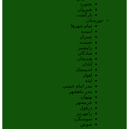
بجنورد
شيروان
بازگشت
خوزستان
تمام شهر‌ها
امیدیه
چمران
حمیدیه
رامشیر
شادگان
هندیجان
آبادان
انديمشک
اهواز
ايذه
بندر امام خميني
بندر ماهشهر
بهبهان
خرمشهر
دزفول
رامهرمز
سوسنگرد
شوش