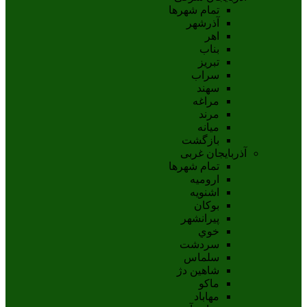
تمام شهر‌ها
آذرشهر
اهر
بناب
تبريز
سراب
سهند
مراغه
مرند
ميانه
بازگشت
آذربایجان غربی
تمام شهر‌ها
اروميه
اشنويه
بوکان
پيرانشهر
خوي
سردشت
سلماس
شاهين دژ
ماکو
مهاباد