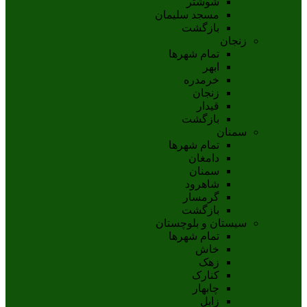
شوشتر
مسجد سليمان
بازگشت
زنجان
تمام شهر‌ها
ابهر
خرمدره
زنجان
قيدار
بازگشت
سمنان
تمام شهر‌ها
دامغان
سمنان
شاهرود
گرمسار
بازگشت
سیستان و بلوچستان
تمام شهر‌ها
خاش
زهک
کنارک
چابهار
زابل