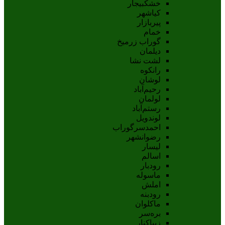
خشکبیجار
کیاشهر
پیربازار
خمام
گوراب زرمیخ
دیلمان
لشت نشا
رانکوه
لوشان
رحیم‌آباد
لولمان
رستم‌آباد
لوندویل
احمدسرگوراب
رضوانشهر
لیسار
اسالم
رودبار
ماسوله
املش
رودبنه
ماکلوان
بره‌سر
زیباکنار