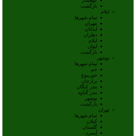
کوهسار
بازگشت
ایلام
تمام شهر‌ها
مهران
آبدانان
دهلران
ايلام
ايوان
بازگشت
بوشهر
تمام شهر‌ها
جم
خورموج
برازجان
بندر کنگان
بندر گناوه
بوشهر
بازگشت
تهران
تمام شهر‌ها
کیلان
گلستان
آبسرد