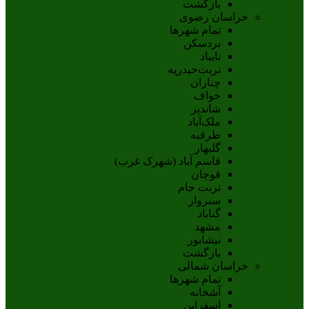
بازگشت
خراسان رضوی
تمام شهر‌ها
بردسکن
تایباد
تربت‌حیدریه
چناران
خواف
شاندیز
ملک‌آباد
طرقبه
گلبهار
قاسم آباد (شهرک غرب)
قوچان
تربت جام
سبزوار
گناباد
مشهد
نيشابور
بازگشت
خراسان شمالی
تمام شهر‌ها
آشخانه
اسفراين