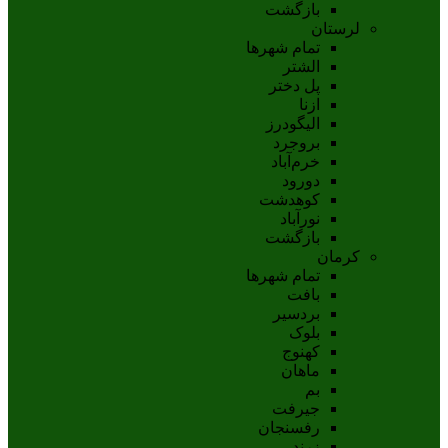
بازگشت
لرستان
تمام شهر‌ها
الشتر
پل دختر
ازنا
اليگودرز
بروجرد
خرم‌آباد
دورود
کوهدشت
نورآباد
بازگشت
کرمان
تمام شهر‌ها
بافت
بردسیر
بلوک
کهنوج
ماهان
بم
جيرفت
رفسنجان
زرند