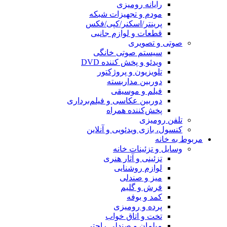
رایانه رومیزی
مودم و تجهیزات شبکه
پرینتر/اسکنر/کپی/فکس
قطعات و لوازم جانبی
صوتی و تصویری
سیستم صوتی خانگی
ویدئو و پخش کننده DVD
تلویزیون و پروژکتور
دوربین مداربسته
فیلم و موسیقی
دوربین عکاسی و فیلم‌برداری
پخش‌کننده همراه
تلفن رومیزی
کنسول، بازی‌ ویدئویی و آنلاین
مربوط به خانه
وسایل و تزئینات خانه
تزئینی و آثار هنری
لوازم روشنایی
میز و صندلی
فرش و گلیم
کمد و بوفه
پرده و رومیزی
تخت و اتاق خواب
مبلمان و صندلی راحتی