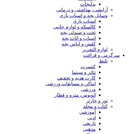
بدلیجات
آرایشی، بهداشتی و درمانی
وسایل بچه و اسباب بازی
اسباب بازی
کالسکه و لوازم جانبی
تخت و صندلی بچه
اسباب و اثاث بچه
کفش و لباس بچه
لوازم التحریر
سرگرمی و فراغت
بلیط
کنسرت
تئاتر و سینما
کارت هدیه و تخفیف
اماکن و مسابقات ورزشی
ورزشی
اتوبوس، مترو و قطار
تور و چارتر
کتاب و مجله
آموزشی
ادبی
تاریخی
مذهبی