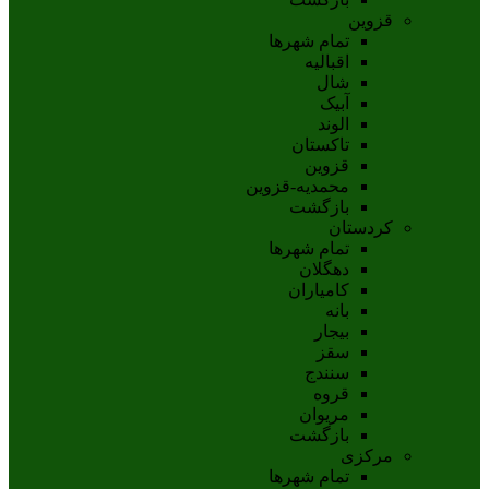
قزوین
تمام شهر‌ها
اقبالیه
شال
آبيک
الوند
تاکستان
قزوين
محمديه-قزوين
بازگشت
کردستان
تمام شهر‌ها
دهگلان
کامیاران
بانه
بيجار
سقز
سنندج
قروه
مريوان
بازگشت
مرکزی
تمام شهر‌ها