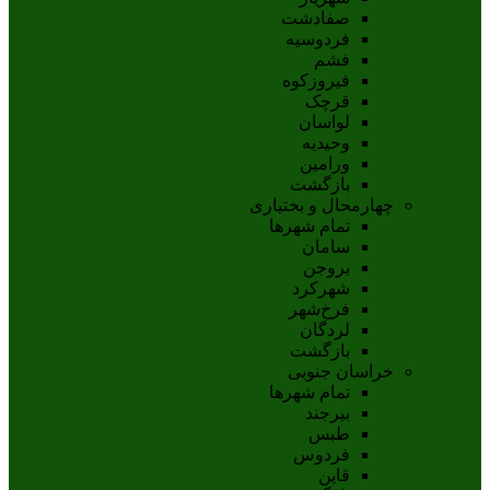
صفادشت
فردوسیه
فشم
فیروزکوه
قرچک
لواسان
وحیدیه
ورامین
بازگشت
چهارمحال و بختیاری
تمام شهر‌ها
سامان
بروجن
شهرکرد
فرخ‌شهر
لردگان
بازگشت
خراسان جنوبی
تمام شهر‌ها
بيرجند
طبس
فردوس
قاين