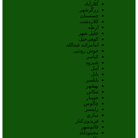
کلارآباد
زرگرشهر
چمنستان
کلاردشت
ارطه
خلیل شهر
کوهی‌خیل
امامزاده عبدالله
خوش رودپی
کیاسر
شیرود
آمل
بابل
بابلسر
بهشهر
تنکابن
جويبار
چالوس
رامسر
ساري
فريدون‌کنار
قائم‌شهر
محمودآباد