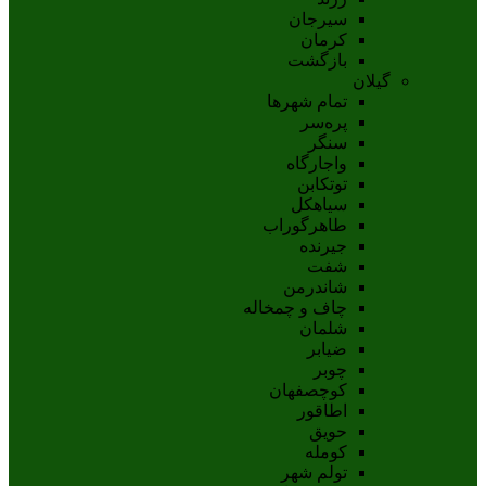
سيرجان
کرمان
بازگشت
گیلان
تمام شهر‌ها
پره‌سر
سنگر
واجارگاه
توتکابن
سیاهکل
طاهرگوراب
جیرنده
شفت
شاندرمن
چاف و چمخاله
شلمان
ضیابر
چوبر
کوچصفهان
اطاقور
حویق
کومله
تولم شهر