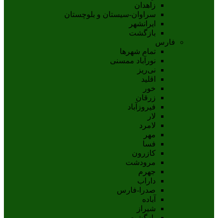
زاهدان
سراوان-سيستان و بلوچستان
ايرانشهر
بازگشت
فارس
تمام شهر‌ها
نورآباد ممسنی
نی‌ریز
اقلید
خور
زرقان
فیروزآباد
لار
لامرد
مهر
فسا
کازرون
مرودشت
جهرم
داراب
صدرا-فارس
آباده
شيراز
بازگشت