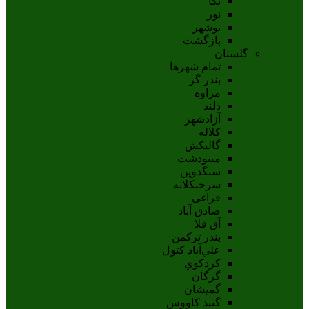
نکا
نور
نوشهر
بازگشت
گلستان
تمام شهر‌ها
بندر گز
مراوه
دلند
آزادشهر
کلاله
گالیکش
مینودشت
سنگدوین
سرخنکلاته
فراغی
صادق آباد
آق قلا
بندر ترکمن
علي‌آباد کتول
کردکوي
گرگان
گميشان
گنبد کاووس