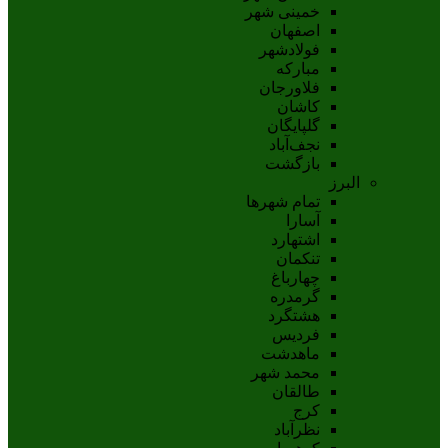
خمینی شهر
اصفهان
فولادشهر
مبارکه
فلاورجان
کاشان
گلپايگان
نجف‌آباد
بازگشت
البرز
تمام شهر‌ها
آسارا
اشتهارد
تنکمان
چهارباغ
گرمدره
هشتگرد
فردیس
ماهدشت
محمد شهر
طالقان
کرج
نظرآباد