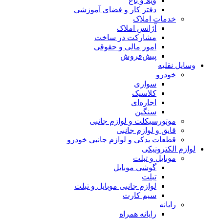
ویلا و باغ
دفتر کار و فضای آموزشی
خدمات املاک
آژانس املاک
مشارکت در ساخت
امور مالی و حقوقی
پیش‌فروش
وسایل نقلیه
خودرو
سواری
کلاسیک
اجاره‌ای
سنگین
موتورسیکلت و لوازم جانبی
قایق و لوازم جانبی
قطعات یدکی و لوازم جانبی خودرو
لوازم الکترونیکی
موبایل و تبلت
گوشی موبایل
تبلت
لوازم جانبی موبایل و تبلت
سیم کارت
رایانه
رایانه همراه