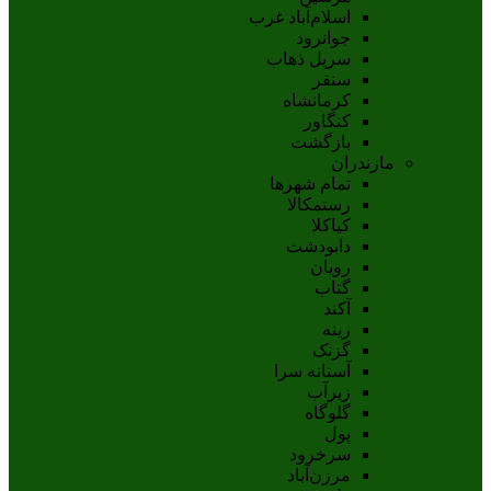
اسلام‌‌آباد غرب
جوانرود
سرپل ذهاب
سنقر
کرمانشاه
کنگاور
بازگشت
مازندران
تمام شهر‌ها
رستمکالا
کیاکلا
دابودشت
رویان
گتاب
آکند
رینه
گزنک
آستانه سرا
زیرآب
گلوگاه
پول
سرخرود
مرزن‌آباد