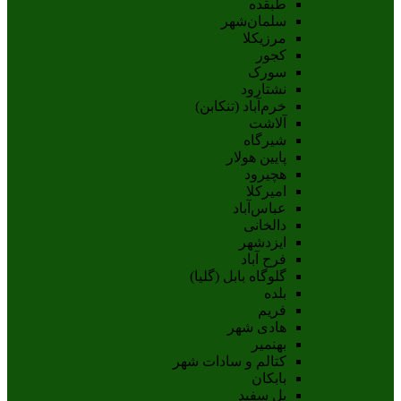
طبقده
سلمان‌شهر
مرزیکلا
کجور
سورک
نشتارود
خرم‌آباد (تنکابن)
آلاشت
شیرگاه
پایین هولار
هچیرود
امیرکلا
عباس‌آباد
دالخانی
ایزدشهر
فرح آباد
گلوگاه بابل (گلیا)
بلده
فریم
هادی شهر
بهنمیر
کتالم و سادات شهر
بابکان
پل سفید