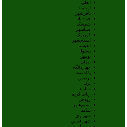
آبعلی
ارجمند
باقرشهر
جوادآباد
شمشک
صباشهر
کهریزک
اسلام‌شهر
اندیشه
پيشوا
بومهن
تهران
چهاردانگه
پاکدشت
پردیس
پرند
دماوند
رباط کریم
رودهن
نسيم‌شهر
شاهد
شهر ری
شهر قدس
شهریار