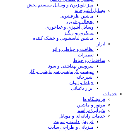
میز تلویزیون و وسایل سیستم پخش
وسایل آشپزخانه
ماشین ظرفشویی
یخچال و فریزر
وسایل آشپزی و غذاخوری
مایکروویو و گاز
ماشین لباسشویی و خشک کننده
ابزار
نظافت و خیاطی و اتو
تعمیرات
ساختمان و حیاط
سرویس بهداشتی و سونا
سیستم گرمایشی سرمایشی و گاز
آشپزخانه
حیاط و ایوان
ابزار باغبانی
خدمات
فروشگاه ها
موتور و ماشین
پذیرایی/مراسم
خدمات رایانه‌ای و موبایل
فروش دامنه و سایت
میزبانی و طراحی سایت