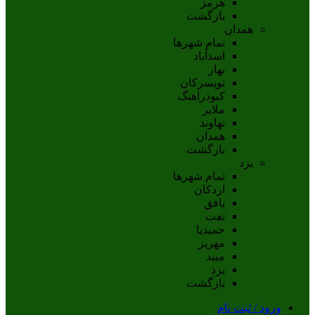
هرمز
بازگشت
همدان
تمام شهر‌ها
اسدآباد
بهار
تويسرکان
کبودراهنگ
ملاير
نهاوند
همدان
بازگشت
یزد
تمام شهر‌ها
اردکان
بافق
تفت
حميديا
مهریز
ميبد
يزد
بازگشت
ورود / ثبت نام