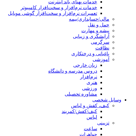
خدمات پهنای باند اینترنت
خدمات نرم‌افزار و سخت‌افزار کامپیوتر
تعمیرات نرم‌افزار و سخت‌افزار گوشی موبایل
مالی/حسابداری/بیمه
حمل و نقل
پیشه و مهارت
آرایشگری و زیبایی
سرگرمی
نظافت
باغبانی و درختکاری
آموزشی
زبان خارجی
دروس مدرسه و دانشگاه
نرم‌افزار
هنری
ورزشی
مشاوره تحصیلی
وسایل شخصی
کیف، کفش و لباس
کیف/کفش/کمربند
لباس
تزیینی
ساعت
جواهرات