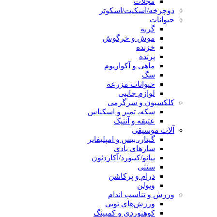
مجلات
دوچرخه/اسکیت/اسکوتر
حیوانات
گربه
موش و خرگوش
خزنده
پرنده
ماهی و آکواریوم
سگ
حیوانات مزرعه
لوازم جانبی
کلکسیون و سرگرمی
سکه، تمبر و اسکناس
عتیقه و آنتیک
آلات موسیقی
گیتار، بیس و امپلیفایر
سازهای بادی
پیانو/کیبورد/آکاردئون
سنتی
درام و پرکاشن
ویولن
ورزش و تناسب اندام
ورزش‌های توپی
کوهنوردی و کمپینگ