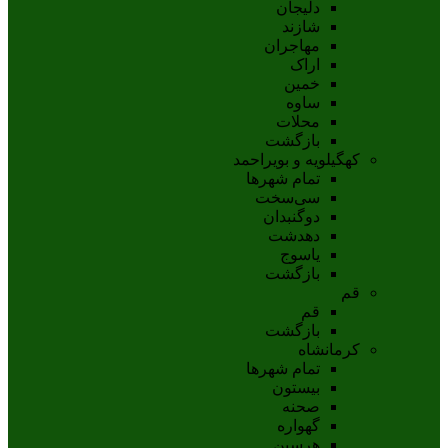
دلیجان
شازند
مهاجران
اراک
خمين
ساوه
محلات
بازگشت
کهگیلویه و بویراحمد
تمام شهر‌ها
سی‌سخت
دوگنبدان
دهدشت
ياسوج
بازگشت
قم
قم
بازگشت
کرمانشاه
تمام شهر‌ها
بیستون
صحنه
گهواره
هرسین