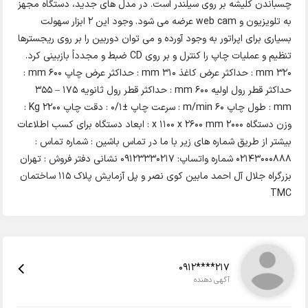
چسباندن کلیشه بر روی سیلندر است. در مدل های جدید، دستگاه مجهز
به تلویزیون و web cam عرضه می شود. وجود این ۲ ابزار سهولت
بسیاری برای اپراتور به وجود آورده و می توان دوربین را بر روی ریجسترها
تنظیم و عملیات چاپ را کنترل و بر روی CD ضبط و مجدداً بازبینی کرد.
۳۲۰ mm : حداکثر عرض کاغذ ۳۱۰ mm : حداکثر عرض چاپ ۶۰۰ mm :
حداکثر قطر رول اولیه ۶۰۰ mm : حداکثر قطر رول ثانویه ۱۷۵ – ۳۵۵
mm : طول چاپ ۶۰ m/min : سرعت چاپ ±۰/۱ : دقت چاپ ۲۲۰۰ Kg :
وزن دستگاه ۲۰۰۰ x 1100 x 2600 mm : ابعاد دستگاه برای کسب اطلاعات
بیشتر از طریق شماره های زیر با ما در تماس باشین : شماره تماس :
02143000888 شماره واتساپ: 09123330217 نشانی دفتر فروش : تهران
بزرگراه جلال آل احمد مابین کوی نصر و پل آزمایش پلاک 115 ساختمان
TMC
0912****217
آگهی دهنده