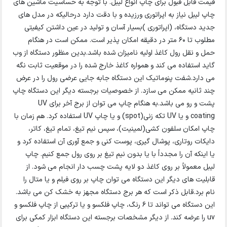
قیمت قابل قبول برای چاپ انواع لیبل. با توجه به حساسیت ماشین های
چاپ لیبل نیاز به اپراتوری ورزیده و با دقت دارد درحالیکه در مدل های
جدید دستگاه، (اپراتوری )بسیار آسان و تولید در عین داشتن کیفیتی
مطلوب تا ۶۰ متر در دقیقه امکان پذیر است. ممکن است در هنگام
حمل و نقل رول کاغذ اولیه نامیزان شده باشد.بدین منظور دستگاه از وب
گاید استفاده می کند و همواره کاغذ خارج شده را در موقعیت ثابت نگه
می دارد.شفت پنوماتیک این دستگاه جابه جایی عرضی رول را در عرض
چند ثانیه ممکن می سازد. از خصوصیات برجسته دیگر این دستگاه چاپ
پشت و رو می باشد.به هنگام چاپ می توان از برج آخر برای UV
coating و یا UV تکه زنی(spot) و یا چاپ UV استفاده کرد. هم زمان با
چاپ امکان سلفون کشی(لمینیت)، سپس نیم تیغ، تمام تیغ، کاتر،
دایکات روتاری، پوشال گیری، پوست کنی و جمع آوری آن استفاده کرد و
یا اینکه آن را مجدداً با یا بدون نیم تیغ بر روی رول جمع کنیم. چاپ
لیبل معمولاً بر روی کاغذ دو لایه پشت چسب دار انجام می شود. از
قابلیت های دیگر این دستگاه می توان چاپ بر روی فیلم و یا متال را
نام برد.قابل ذکر است که هر برج دستگاه مجهز به خشک کن می باشد.
این دستگاه می تواند تا ۶ رنگ، چاپ فلکسو و یا ترکیبی از چاپ فلکسو و
uv را عرضه کند. از دیگر مشخصات برجسته این دستگاه ابزار کمکی برای