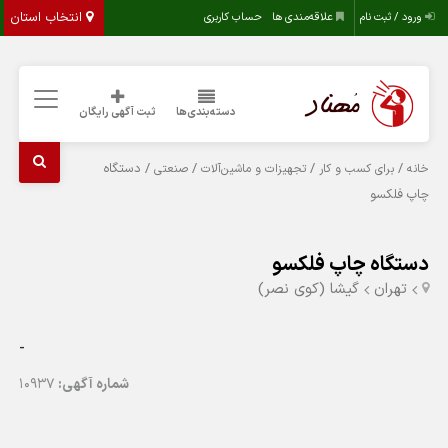
انتخاب استان
ورود / ثبت نام
علاقه‌مندی ها
حساب کاربری
دسته‌بندی‌ها
ثبت آگهی رایگان
/
/
/
/ دستگاه
خانه
برای کسب و کار
تجهیزات و ماشین‌آلات
صنعتی
چاپ فلکسو
دستگاه چاپ فلکسو
تهران
گیشا (کوی نصر)
-
شماره آگهی:
10937