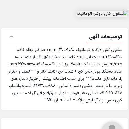
توضیحات آگهی
سلفون کش دوکاره اتوماتیک 1080×۱۳۰۰ mm : حداکثر ابعاد کاغذ
۳۰۰×۳۰۰ mm : حداقل ابعاد کاغذ ۱۰۰-۵۰۰ g/m² : گرماژ کاغذ 0-100
m/min : سرعت دستگاه ۹۰۰۰kg : وزن دستگاه 10600×۲۵۵۰×۳۲۵۰ mm :
ابعاد دستگاه پودر جمع کن + شیت کن+نایف کاتر و ***تعهد و احترام
راز ماندگاری ماست*** برای کسب اطلاعات بیشتر از طریق شماره های
زیر با ما در تماس باشین : شماره تماس : 02143000888 شماره واتساپ:
09123330217 نشانی دفتر فروش : تهران بزرگراه جلال آل احمد مابین
کوی نصر و پل آزمایش پلاک 115 ساختمان TMC