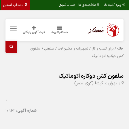
انتخاب استان
ورود / ثبت نام
علاقه‌مندی ها
حساب کاربری
دسته‌بندی‌ها
ثبت آگهی رایگان
/
/
/
/ سلفون
خانه
برای کسب و کار
تجهیزات و ماشین‌آلات
صنعتی
کش دوکاره اتوماتیک
سلفون کش دوکاره اتوماتیک
تهران
گیشا (کوی نصر)
-
شماره آگهی:
10942