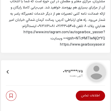
مشتریان، مرکزی معتبر و مطمئن در این حوزه است که شما با انتخاب
آن از مزایای بسیاری هم بهره‌مند خواهید شد. عیب‌یابی کاملا رایگان و
ارائه ضمانت نامه کتبی تعمیرات هم از دیگر خدمات تعمیرگاه یاسر به
شمار می‌رود. راه های ارتباطی: آدرس: رسالت كرمان شمالي خيابان امير
هدايتي پلاك ٨ تلفن 02122305405 09121761081 اینستاگرام:
https://www.instagram.com/autogearbox_yasser?
igsh=NTc4MTIwNjQ2YQ== وبسایت:
https://www.gearboxyaser.ir
0935****175
آگهی دهنده
اطلاعات تماس