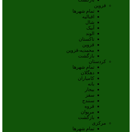
قزوین
تمام شهر‌ها
اقبالیه
شال
آبيک
الوند
تاکستان
قزوين
محمديه-قزوين
بازگشت
کردستان
تمام شهر‌ها
دهگلان
کامیاران
بانه
بيجار
سقز
سنندج
قروه
مريوان
بازگشت
مرکزی
تمام شهر‌ها