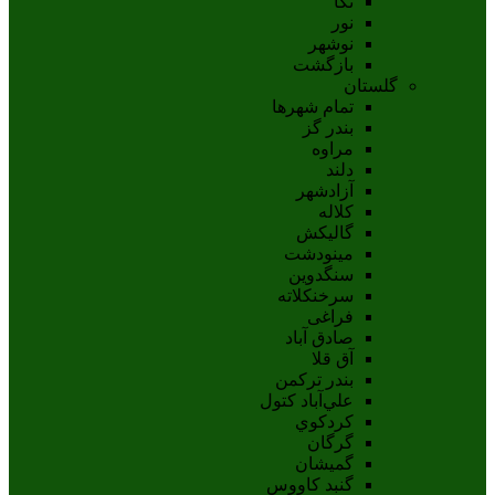
نکا
نور
نوشهر
بازگشت
گلستان
تمام شهر‌ها
بندر گز
مراوه
دلند
آزادشهر
کلاله
گالیکش
مینودشت
سنگدوین
سرخنکلاته
فراغی
صادق آباد
آق قلا
بندر ترکمن
علي‌آباد کتول
کردکوي
گرگان
گميشان
گنبد کاووس