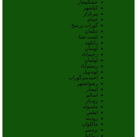
خشکبیجار
کیاشهر
پیربازار
خمام
گوراب زرمیخ
دیلمان
لشت نشا
رانکوه
لوشان
رحیم‌آباد
لولمان
رستم‌آباد
لوندویل
احمدسرگوراب
رضوانشهر
لیسار
اسالم
رودبار
ماسوله
املش
رودبنه
ماکلوان
بره‌سر
زیباکنار