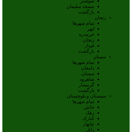
شوشتر
مسجد سليمان
بازگشت
زنجان
تمام شهر‌ها
ابهر
خرمدره
زنجان
قيدار
بازگشت
سمنان
تمام شهر‌ها
دامغان
سمنان
شاهرود
گرمسار
بازگشت
سیستان و بلوچستان
تمام شهر‌ها
خاش
زهک
کنارک
چابهار
زابل