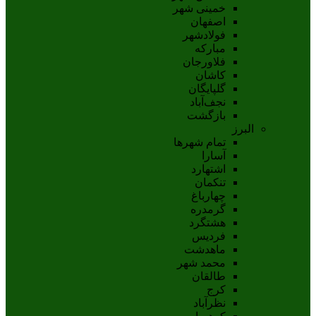
خمینی شهر
اصفهان
فولادشهر
مبارکه
فلاورجان
کاشان
گلپايگان
نجف‌آباد
بازگشت
البرز
تمام شهر‌ها
آسارا
اشتهارد
تنکمان
چهارباغ
گرمدره
هشتگرد
فردیس
ماهدشت
محمد شهر
طالقان
کرج
نظرآباد