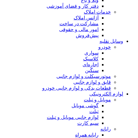
ویلا و باغ
دفتر کار و فضای آموزشی
خدمات املاک
آژانس املاک
مشارکت در ساخت
امور مالی و حقوقی
پیش‌فروش
وسایل نقلیه
خودرو
سواری
کلاسیک
اجاره‌ای
سنگین
موتورسیکلت و لوازم جانبی
قایق و لوازم جانبی
قطعات یدکی و لوازم جانبی خودرو
لوازم الکترونیکی
موبایل و تبلت
گوشی موبایل
تبلت
لوازم جانبی موبایل و تبلت
سیم کارت
رایانه
رایانه همراه