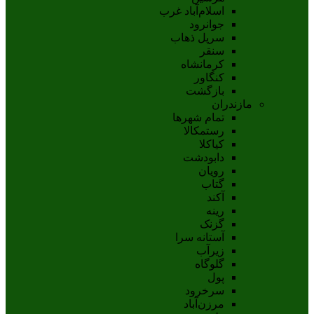
اسلام‌‌آباد غرب
جوانرود
سرپل ذهاب
سنقر
کرمانشاه
کنگاور
بازگشت
مازندران
تمام شهر‌ها
رستمکالا
کیاکلا
دابودشت
رویان
گتاب
آکند
رینه
گزنک
آستانه سرا
زیرآب
گلوگاه
پول
سرخرود
مرزن‌آباد