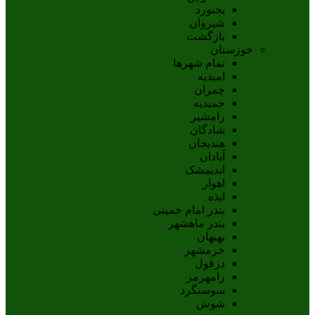
بجنورد
شيروان
بازگشت
خوزستان
تمام شهر‌ها
امیدیه
چمران
حمیدیه
رامشیر
شادگان
هندیجان
آبادان
انديمشک
اهواز
ايذه
بندر امام خميني
بندر ماهشهر
بهبهان
خرمشهر
دزفول
رامهرمز
سوسنگرد
شوش