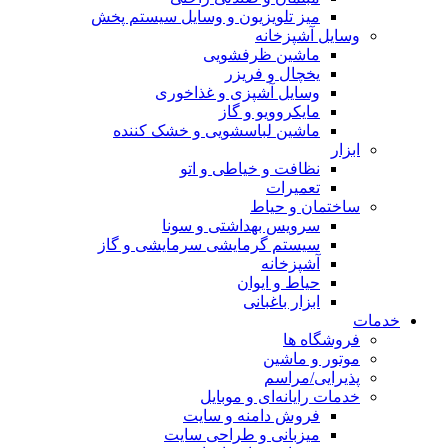
میز تلویزیون و وسایل سیستم پخش
وسایل آشپزخانه
ماشین ظرفشویی
یخچال و فریزر
وسایل آشپزی و غذاخوری
مایکروویو و گاز
ماشین لباسشویی و خشک کننده
ابزار
نظافت و خیاطی و اتو
تعمیرات
ساختمان و حیاط
سرویس بهداشتی و سونا
سیستم گرمایشی سرمایشی و گاز
آشپزخانه
حیاط و ایوان
ابزار باغبانی
خدمات
فروشگاه ها
موتور و ماشین
پذیرایی/مراسم
خدمات رایانه‌ای و موبایل
فروش دامنه و سایت
میزبانی و طراحی سایت