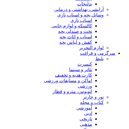
بدلیجات
آرایشی، بهداشتی و درمانی
وسایل بچه و اسباب بازی
اسباب بازی
کالسکه و لوازم جانبی
تخت و صندلی بچه
اسباب و اثاث بچه
کفش و لباس بچه
لوازم التحریر
سرگرمی و فراغت
بلیط
کنسرت
تئاتر و سینما
کارت هدیه و تخفیف
اماکن و مسابقات ورزشی
ورزشی
اتوبوس، مترو و قطار
تور و چارتر
کتاب و مجله
آموزشی
ادبی
تاریخی
مذهبی