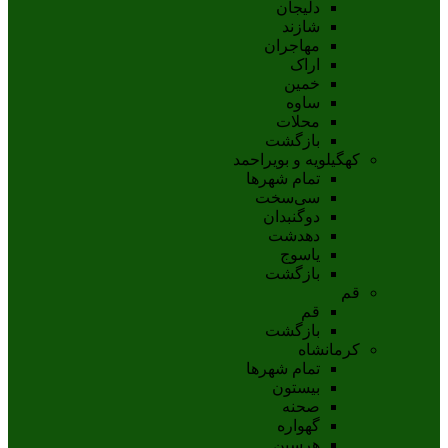
دلیجان
شازند
مهاجران
اراک
خمين
ساوه
محلات
بازگشت
کهگیلویه و بویراحمد
تمام شهر‌ها
سی‌سخت
دوگنبدان
دهدشت
ياسوج
بازگشت
قم
قم
بازگشت
کرمانشاه
تمام شهر‌ها
بیستون
صحنه
گهواره
هرسین