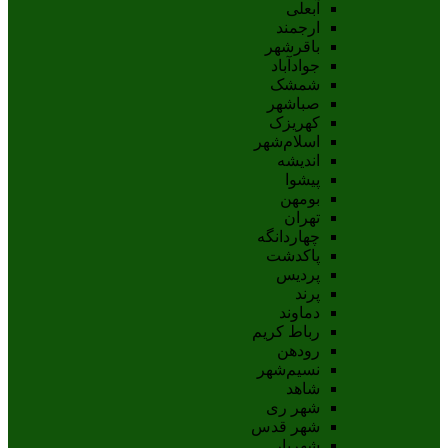
آبعلی
ارجمند
باقرشهر
جوادآباد
شمشک
صباشهر
کهریزک
اسلام‌شهر
اندیشه
پيشوا
بومهن
تهران
چهاردانگه
پاکدشت
پردیس
پرند
دماوند
رباط کریم
رودهن
نسيم‌شهر
شاهد
شهر ری
شهر قدس
شهریار