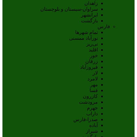
زاهدان
سراوان-سيستان و بلوچستان
ايرانشهر
بازگشت
فارس
تمام شهر‌ها
نورآباد ممسنی
نی‌ریز
اقلید
خور
زرقان
فیروزآباد
لار
لامرد
مهر
فسا
کازرون
مرودشت
جهرم
داراب
صدرا-فارس
آباده
شيراز
بازگشت