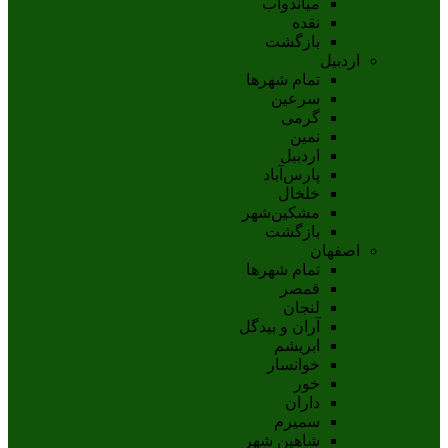
مياندوآب
نقده
بازگشت
اردبیل
تمام شهر‌ها
سرعین
گرمی
نمین
اردبيل
پارس‌آباد
خلخال
مشکين‌شهر
بازگشت
اصفهان
تمام شهر‌ها
قمصر
لنجان
آران و بیدگل
ابریشم
خوانسار
خور
داران
سمیرم
شاهین شهر