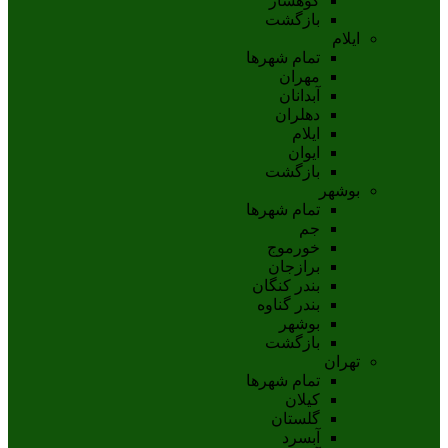
کوهسار
بازگشت
ایلام
تمام شهر‌ها
مهران
آبدانان
دهلران
ايلام
ايوان
بازگشت
بوشهر
تمام شهر‌ها
جم
خورموج
برازجان
بندر کنگان
بندر گناوه
بوشهر
بازگشت
تهران
تمام شهر‌ها
کیلان
گلستان
آبسرد