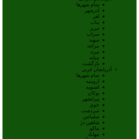
تمام شهر‌ها
آذرشهر
اهر
بناب
تبريز
سراب
سهند
مراغه
مرند
ميانه
بازگشت
آذربایجان غربی
تمام شهر‌ها
اروميه
اشنويه
بوکان
پيرانشهر
خوي
سردشت
سلماس
شاهين دژ
ماکو
مهاباد