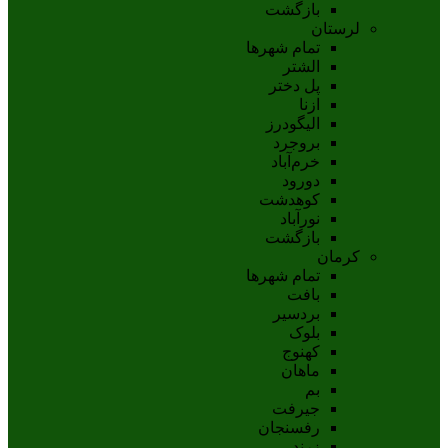
بازگشت
لرستان
تمام شهر‌ها
الشتر
پل دختر
ازنا
اليگودرز
بروجرد
خرم‌آباد
دورود
کوهدشت
نورآباد
بازگشت
کرمان
تمام شهر‌ها
بافت
بردسیر
بلوک
کهنوج
ماهان
بم
جيرفت
رفسنجان
زرند