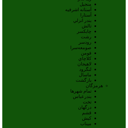
منجیل
آستانه اشرفيه
آستارا
بندر انزلي
تالش
چابکسر
رشت
رودسر
صومعه‌سرا
فومن
کلاچاي
لاهيجان
لنگرود
ماسال
بازگشت
هرمزگان
تمام شهر‌ها
بندرعباس
تخت
درگهان
قشم
کيش
ميناب