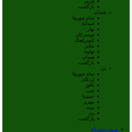
هرمز
بازگشت
همدان
تمام شهر‌ها
اسدآباد
بهار
تويسرکان
کبودراهنگ
ملاير
نهاوند
همدان
بازگشت
یزد
تمام شهر‌ها
اردکان
بافق
تفت
حميديا
مهریز
ميبد
يزد
بازگشت
ورود / ثبت نام