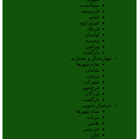
صفادشت
فردوسیه
فشم
فیروزکوه
قرچک
لواسان
وحیدیه
ورامین
بازگشت
چهارمحال و بختیاری
تمام شهر‌ها
سامان
بروجن
شهرکرد
فرخ‌شهر
لردگان
بازگشت
خراسان جنوبی
تمام شهر‌ها
بيرجند
طبس
فردوس
قاين