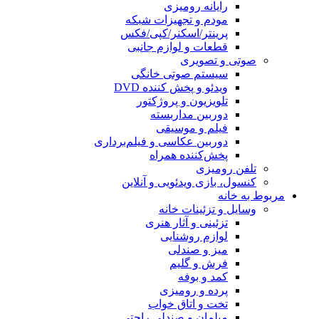
رایانه رومیزی
مودم و تجهیزات شبکه
پرینتر/اسکنر/کپی/فکس
قطعات و لوازم جانبی
صوتی و تصویری
سیستم صوتی خانگی
ویدئو و پخش کننده DVD
تلویزیون و پروژکتور
دوربین مداربسته
فیلم و موسیقی
دوربین عکاسی و فیلم‌برداری
پخش‌کننده همراه
تلفن رومیزی
کنسول، بازی‌ ویدئویی و آنلاین
مربوط به خانه
وسایل و تزئینات خانه
تزئینی و آثار هنری
لوازم روشنایی
میز و صندلی
فرش و گلیم
کمد و بوفه
پرده و رومیزی
تخت و اتاق خواب
مبلمان و صندلی راحتی