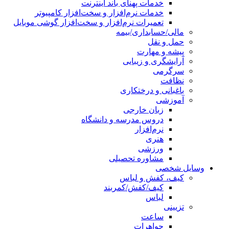
خدمات پهنای باند اینترنت
خدمات نرم‌افزار و سخت‌افزار کامپیوتر
تعمیرات نرم‌افزار و سخت‌افزار گوشی موبایل
مالی/حسابداری/بیمه
حمل و نقل
پیشه و مهارت
آرایشگری و زیبایی
سرگرمی
نظافت
باغبانی و درختکاری
آموزشی
زبان خارجی
دروس مدرسه و دانشگاه
نرم‌افزار
هنری
ورزشی
مشاوره تحصیلی
وسایل شخصی
کیف، کفش و لباس
کیف/کفش/کمربند
لباس
تزیینی
ساعت
جواهرات