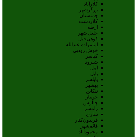
کلارآباد
زرگرشهر
چمنستان
کلاردشت
ارطه
خلیل شهر
کوهی‌خیل
امامزاده عبدالله
خوش رودپی
کیاسر
شیرود
آمل
بابل
بابلسر
بهشهر
تنکابن
جويبار
چالوس
رامسر
ساري
فريدون‌کنار
قائم‌شهر
محمودآباد