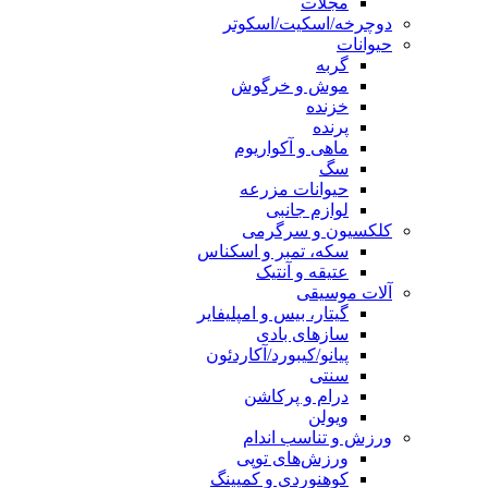
مجلات
دوچرخه/اسکیت/اسکوتر
حیوانات
گربه
موش و خرگوش
خزنده
پرنده
ماهی و آکواریوم
سگ
حیوانات مزرعه
لوازم جانبی
کلکسیون و سرگرمی
سکه، تمبر و اسکناس
عتیقه و آنتیک
آلات موسیقی
گیتار، بیس و امپلیفایر
سازهای بادی
پیانو/کیبورد/آکاردئون
سنتی
درام و پرکاشن
ویولن
ورزش و تناسب اندام
ورزش‌های توپی
کوهنوردی و کمپینگ