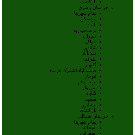
بازگشت
خراسان رضوی
تمام شهر‌ها
بردسکن
تایباد
تربت‌حیدریه
چناران
خواف
شاندیز
ملک‌آباد
طرقبه
گلبهار
قاسم آباد (شهرک غرب)
قوچان
تربت جام
سبزوار
گناباد
مشهد
نيشابور
بازگشت
خراسان شمالی
تمام شهر‌ها
آشخانه
اسفراين