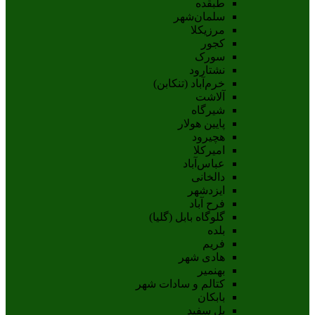
طبقده
سلمان‌شهر
مرزیکلا
کجور
سورک
نشتارود
خرم‌آباد (تنکابن)
آلاشت
شیرگاه
پایین هولار
هچیرود
امیرکلا
عباس‌آباد
دالخانی
ایزدشهر
فرح آباد
گلوگاه بابل (گلیا)
بلده
فریم
هادی شهر
بهنمیر
کتالم و سادات شهر
بابکان
پل سفید