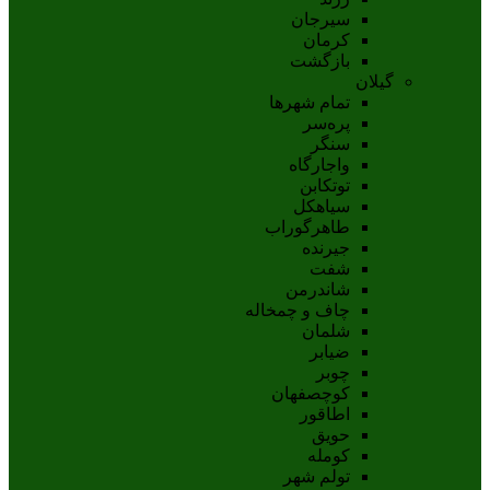
سيرجان
کرمان
بازگشت
گیلان
تمام شهر‌ها
پره‌سر
سنگر
واجارگاه
توتکابن
سیاهکل
طاهرگوراب
جیرنده
شفت
شاندرمن
چاف و چمخاله
شلمان
ضیابر
چوبر
کوچصفهان
اطاقور
حویق
کومله
تولم شهر