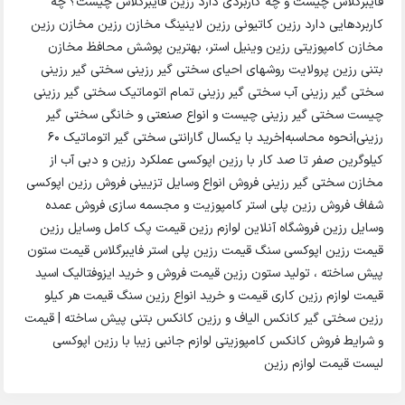
فایبرگلاس چیست و چه کاربردی دارد رزین فایبرگلاس چیست؟ چه
کاربردهایی دارد رزین کاتیونی رزین لاینینگ مخازن رزین مخازن رزین
مخازن کامپوزیتی رزین وینیل استر، بهترین پوشش محافظ مخازن
بتنی رزين پرولايت روشهای احیای سختی گیر رزینی سختی گیر رزینی
سختی گیر رزینی آب سختی گیر رزینی تمام اتوماتیک سختی گیر رزینی
چیست سختی گیر رزینی چیست و انواع صنعتی و خانگی سختی گیر
رزینی|نحوه محاسبه|خرید با یکسال گارانتی سختی گير اتوماتیک ۶۰
کیلوگرین صفر تا صد کار با رزین اپوکسی عملکرد رزین و دبی آب از
مخازن سختی گیر رزینی فروش انواع وسایل تزیینی فروش رزین اپوکسی
شفاف فروش رزین پلی استر کامپوزیت و مجسمه سازی فروش عمده
وسایل رزین فروشگاه آنلاین لوازم رزین قیمت پک کامل وسایل رزین
قیمت رزین اپوکسی سنگ قیمت رزین پلی استر فایبرگلاس قیمت ستون
پیش ساخته ، تولید ستون رزین قیمت فروش و خرید ایزوفتالیک اسید
قیمت لوازم رزین کاری قیمت و خرید انواع رزین سنگ قیمت هر کیلو
رزین سختی گیر کانکس الیاف و رزین کانکس بتنی پیش ساخته | قیمت
و شرایط فروش کانکس کامپوزیتی لوازم جانبی زیبا با رزین اپوکسی
لیست قیمت لوازم رزین