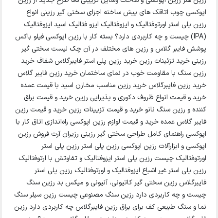
رزین هنر رزین اپوکسی و ساخت وسایل تزیینی 55 طرح جدید از رزین
اپوکسی چوب اتاقک های پیش ساخته اجزای سختی گیر رزینی انواع
رزین پلی استر اورتوفتالیک و ایزوفتالیک ایزو فتالیک اسید ایزوفتالیک
(IPA) چیست و چه کاربردی دارد؟ بسته کار با رزین اپوکسی فیلو باکس
پوشش فایبر گلاس و رزین های مختلف در آن چک لیست سختی گیر
رزینی خرید تزئینات رزین خرید رزین پلی استر فایبرگلاس شفاف خرید
رزین سنگ با مقاومت خوب در نمای ساختمان خرید رزین فایبر گلاس
خرید رزین فایبرگلاس خرید رزین مناسب مخازن اسید با قیمت عمده
خرید و قیمت انواع ظروف دکوری و پذیرایی رزین خرید و قیمت براق
کننده و رزین سنگ نانو خرید و قیمت تزیینات رزین خرید و قیمت رزین
فایبر گلاس عمده خرید و قیمت لوازم رزین اپوکسی راه‌اندازی اتاق کار با
اپوکسی راهنمای کامل طراحی سختی گیر رزینی رزیران آرت فروش رزین
اپوکسی و ابزارآلات رزین اپوکسی رزین پلی استر رزین پلی استر
اورتوفتالیک چیست رزین پلی استر ایزوفتالیک و تفاوتش با ارتوفتالیک
رزین پلی استر غیر اشباع ایزوفتالیک و اورتوفتالیک رزین پلی استر
فایبرگلاس رزین سختی گیر کاتیونی، آنیونی و میکس بد رزین سنگ
چیست و چه کاربردی دارد رزین سنگ مصنوعی چیست رزین سیلر سنگ
نما و سنگ طبیعی کف برای براق رزین فایبرگلاس چه کاربردی دارد رزین