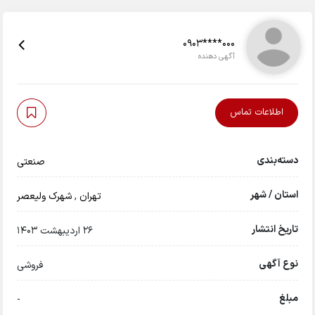
0903****000
آگهی دهنده
اطلاعات تماس
دسته‌بندی
صنعتی
استان / شهر
تهران
,
شهرک ولیعصر
تاریخ انتشار
26 اردیبهشت 1403
نوع آگهی
فروشی
مبلغ
-