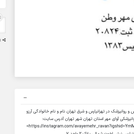
ا
 و روانپزشک در تهرانپارس و شرق تهران نام و نام خانوادگی آرزو
انپزشکی آوای مهر استان تهران شهر تهران آدرس سایت:
http://www.moshaver42.ir اینستاگرام: https://instagram.com/avayemehr_ravan?igshid=YmMyMTA2M2Y=
آدرس : تهران تهرانپارس چهارراه تیرانداز جنب متروی تهرانپارس نبش اخوت شمالی پلاک ۲ واحد ۷