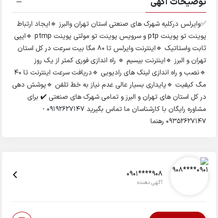
توضیحات آگهی
✅وایرلس درکلیه شهرک های صنعتی استان تهران والبرز 🔹ایجاد ارتباط
پوینت تو پوینت ptp و سرویس پوینت تو مولتی پوینت ptmp 🔹ایپی
ثابت واستاتیک 🔹اینترنت وایرلس تا 80 مگا بیت سرعت در کل استان
تهران و البرز 🔹اینترنت بیسیم 🔹 راه اندازی فوری کمتر از یک روز
🔹نصب و راه اندازی لینک های رادیویی 🔹دریافت سرعت اینترنت تا ۴۰
مگ کیفیت 🔹پایداری بسیار عالی عدم نیاز به خط تلفن 🔹پوشش دهی
در کل استان های تهران و البرز و تمامی شهرک های صنعتی ✔️ برای
مشاوره رایگان با کارشناسان ما تماس بگیرید 09192627147 -
09352627147 رهنما
0901****908
آگهی دهنده