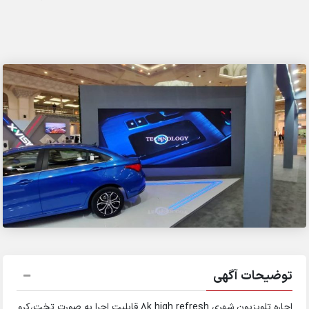
توضیحات آگهی
اجاره تلویزیون شهری 8k high refresh قابلیت اجرا به صورت تخت،کرو