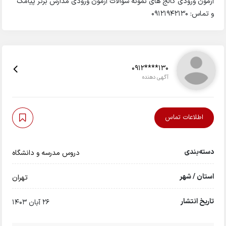
آزمون ورودی کالج‌ های نمونه سوالات آزمون ورودی مدارس برتر پیامک
و تماس: 09121942130
0912****130
آگهی دهنده
اطلاعات تماس
دسته‌بندی
دروس مدرسه و دانشگاه
استان / شهر
تهران
تاریخ انتشار
26 آبان 1403