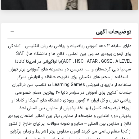
توضیحات آگهی
دارای سابقه 3 دهه آموزش ریاضیات و ریاضی به زبان انگلیسی – آمادگی
برای آزمون ورودی مدارس بین المللی ، کالج ها و دانشگاه ها(SAT ,
ACT , HSC , ATAR , GCSE , A LEVEL)با فراگیرانی در آمریکا کانادا
اسپانیا دبی گرجستان و ….- تدریس در مجموعه های آموزشی برتر تهران
– استفاده از محتواهای تکمیلی برای تقویت حافظه و افزایش تمرکز –
استفاده از بازیهای آموزشی Learning Games به تناسب سن فراگیران –
جلسات آنلاین برای آموزش در سراسر دنیا 20 بهترین معلم خصوصی
ریاضی تهران و کل ایران 7 آزمون ورودی دانشگاه های آمریکا و کانادا و
اروپا+ توضیحات کامل آنها اخذ پذیرش از مدارس بین المللی اخذ
پذیرش دوره ابتدایی و متوسطه از مدارس برتر بین‌ المللی امتحان ورودی
کالج و مدارس بین المللی – منابع و نمونه سوالات ایرانیان خارج از کشور
از کجا معلم ریاضی می گیرند آزمون مدارس برتر | شرایط و زمان برگزاری