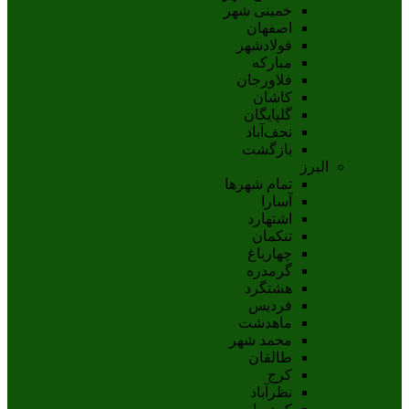
خمینی شهر
اصفهان
فولادشهر
مبارکه
فلاورجان
کاشان
گلپايگان
نجف‌آباد
بازگشت
البرز
تمام شهر‌ها
آسارا
اشتهارد
تنکمان
چهارباغ
گرمدره
هشتگرد
فردیس
ماهدشت
محمد شهر
طالقان
کرج
نظرآباد