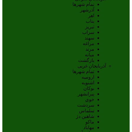
تمام شهر‌ها
آذرشهر
اهر
بناب
تبريز
سراب
سهند
مراغه
مرند
ميانه
بازگشت
آذربایجان غربی
تمام شهر‌ها
اروميه
اشنويه
بوکان
پيرانشهر
خوي
سردشت
سلماس
شاهين دژ
ماکو
مهاباد