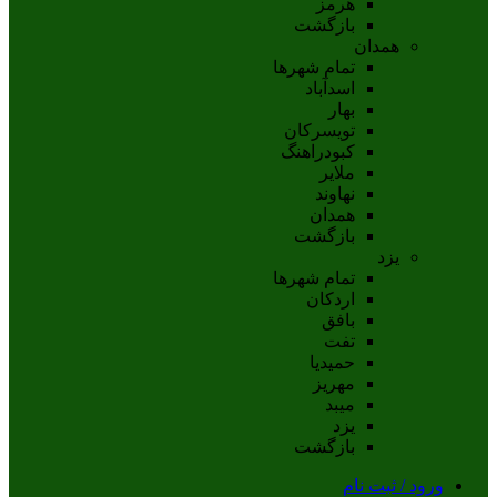
هرمز
بازگشت
همدان
تمام شهر‌ها
اسدآباد
بهار
تويسرکان
کبودراهنگ
ملاير
نهاوند
همدان
بازگشت
یزد
تمام شهر‌ها
اردکان
بافق
تفت
حميديا
مهریز
ميبد
يزد
بازگشت
ورود / ثبت نام