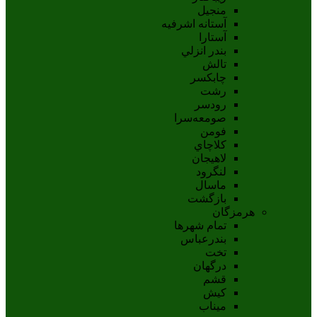
منجیل
آستانه اشرفيه
آستارا
بندر انزلي
تالش
چابکسر
رشت
رودسر
صومعه‌سرا
فومن
کلاچاي
لاهيجان
لنگرود
ماسال
بازگشت
هرمزگان
تمام شهر‌ها
بندرعباس
تخت
درگهان
قشم
کيش
ميناب