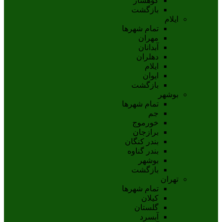
کوهسار
بازگشت
ایلام
تمام شهر‌ها
مهران
آبدانان
دهلران
ايلام
ايوان
بازگشت
بوشهر
تمام شهر‌ها
جم
خورموج
برازجان
بندر کنگان
بندر گناوه
بوشهر
بازگشت
تهران
تمام شهر‌ها
کیلان
گلستان
آبسرد