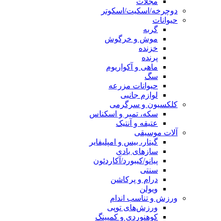
مجلات
دوچرخه/اسکیت/اسکوتر
حیوانات
گربه
موش و خرگوش
خزنده
پرنده
ماهی و آکواریوم
سگ
حیوانات مزرعه
لوازم جانبی
کلکسیون و سرگرمی
سکه، تمبر و اسکناس
عتیقه و آنتیک
آلات موسیقی
گیتار، بیس و امپلیفایر
سازهای بادی
پیانو/کیبورد/آکاردئون
سنتی
درام و پرکاشن
ویولن
ورزش و تناسب اندام
ورزش‌های توپی
کوهنوردی و کمپینگ