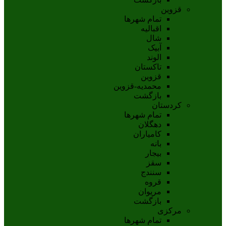
قزوین
تمام شهر‌ها
اقبالیه
شال
آبيک
الوند
تاکستان
قزوين
محمديه-قزوين
بازگشت
کردستان
تمام شهر‌ها
دهگلان
کامیاران
بانه
بيجار
سقز
سنندج
قروه
مريوان
بازگشت
مرکزی
تمام شهر‌ها