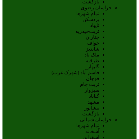
بازگشت
خراسان رضوی
تمام شهر‌ها
بردسکن
تایباد
تربت‌حیدریه
چناران
خواف
شاندیز
ملک‌آباد
طرقبه
گلبهار
قاسم آباد (شهرک غرب)
قوچان
تربت جام
سبزوار
گناباد
مشهد
نيشابور
بازگشت
خراسان شمالی
تمام شهر‌ها
آشخانه
اسفراين