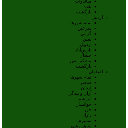
مياندوآب
نقده
بازگشت
اردبیل
تمام شهر‌ها
سرعین
گرمی
نمین
اردبيل
پارس‌آباد
خلخال
مشکين‌شهر
بازگشت
اصفهان
تمام شهر‌ها
قمصر
لنجان
آران و بیدگل
ابریشم
خوانسار
خور
داران
سمیرم
شاهین شهر