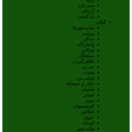
سيرجان
کرمان
بازگشت
گیلان
تمام شهر‌ها
پره‌سر
سنگر
واجارگاه
توتکابن
سیاهکل
طاهرگوراب
جیرنده
شفت
شاندرمن
چاف و چمخاله
شلمان
ضیابر
چوبر
کوچصفهان
اطاقور
حویق
کومله
تولم شهر