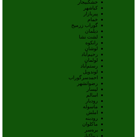
خشکبیجار
کیاشهر
پیربازار
خمام
گوراب زرمیخ
دیلمان
لشت نشا
رانکوه
لوشان
رحیم‌آباد
لولمان
رستم‌آباد
لوندویل
احمدسرگوراب
رضوانشهر
لیسار
اسالم
رودبار
ماسوله
املش
رودبنه
ماکلوان
بره‌سر
زیباکنار