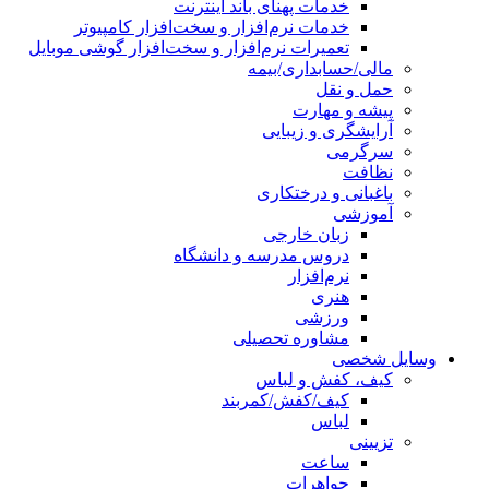
خدمات پهنای باند اینترنت
خدمات نرم‌افزار و سخت‌افزار کامپیوتر
تعمیرات نرم‌افزار و سخت‌افزار گوشی موبایل
مالی/حسابداری/بیمه
حمل و نقل
پیشه و مهارت
آرایشگری و زیبایی
سرگرمی
نظافت
باغبانی و درختکاری
آموزشی
زبان خارجی
دروس مدرسه و دانشگاه
نرم‌افزار
هنری
ورزشی
مشاوره تحصیلی
وسایل شخصی
کیف، کفش و لباس
کیف/کفش/کمربند
لباس
تزیینی
ساعت
جواهرات