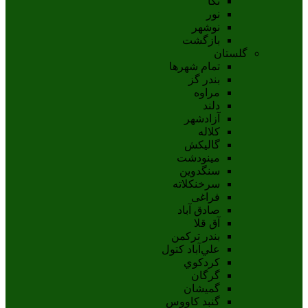
نکا
نور
نوشهر
بازگشت
گلستان
تمام شهر‌ها
بندر گز
مراوه
دلند
آزادشهر
کلاله
گالیکش
مینودشت
سنگدوین
سرخنکلاته
فراغی
صادق آباد
آق قلا
بندر ترکمن
علي‌آباد کتول
کردکوي
گرگان
گميشان
گنبد کاووس