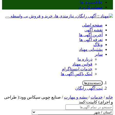
علاقه‌مندی ها
حساب کاربری
صفحه اصلی
نقشه آگهی
آخرین آگهی ها
تعرفه آگهی ها
وبلاگ
پشتیبانی مهناد
سایر
درباره ما
قوانین مهناد
خدمات اینستاگرام
لینک باکس آگهی ها
دسته‌بندی‌ها
ثبت آگهی رایگان
خانه
/
خدمات
/
پیشه و مهارت
/ صنایع چوبی سیکاس وود:( طراحی
و اجرای) کابینت:کمد