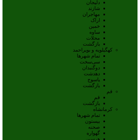
دلیجان
شازند
مهاجران
اراک
خمين
ساوه
محلات
بازگشت
کهگیلویه و بویراحمد
تمام شهر‌ها
سی‌سخت
دوگنبدان
دهدشت
ياسوج
بازگشت
قم
قم
بازگشت
کرمانشاه
تمام شهر‌ها
بیستون
صحنه
گهواره
هرسین