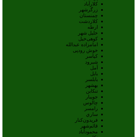
کلارآباد
زرگرشهر
چمنستان
کلاردشت
ارطه
خلیل شهر
کوهی‌خیل
امامزاده عبدالله
خوش رودپی
کیاسر
شیرود
آمل
بابل
بابلسر
بهشهر
تنکابن
جويبار
چالوس
رامسر
ساري
فريدون‌کنار
قائم‌شهر
محمودآباد