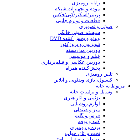
رایانه رومیزی
مودم و تجهیزات شبکه
پرینتر/اسکنر/کپی/فکس
قطعات و لوازم جانبی
صوتی و تصویری
سیستم صوتی خانگی
ویدئو و پخش کننده DVD
تلویزیون و پروژکتور
دوربین مداربسته
فیلم و موسیقی
دوربین عکاسی و فیلم‌برداری
پخش‌کننده همراه
تلفن رومیزی
کنسول، بازی‌ ویدئویی و آنلاین
مربوط به خانه
وسایل و تزئینات خانه
تزئینی و آثار هنری
لوازم روشنایی
میز و صندلی
فرش و گلیم
کمد و بوفه
پرده و رومیزی
تخت و اتاق خواب
مبلمان و صندلی راحتی