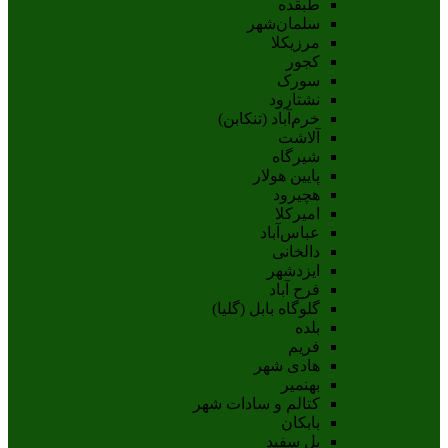
طبقده
سلمان‌شهر
مرزیکلا
کجور
سورک
نشتارود
خرم‌آباد (تنکابن)
آلاشت
شیرگاه
پایین هولار
هچیرود
امیرکلا
عباس‌آباد
دالخانی
ایزدشهر
فرح آباد
گلوگاه بابل (گلیا)
بلده
فریم
هادی شهر
بهنمیر
کتالم و سادات شهر
بابکان
پل سفید