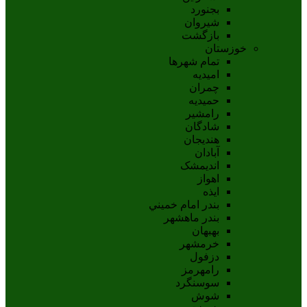
بجنورد
شيروان
بازگشت
خوزستان
تمام شهر‌ها
امیدیه
چمران
حمیدیه
رامشیر
شادگان
هندیجان
آبادان
انديمشک
اهواز
ايذه
بندر امام خميني
بندر ماهشهر
بهبهان
خرمشهر
دزفول
رامهرمز
سوسنگرد
شوش