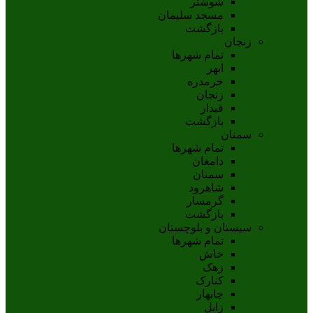
شوشتر
مسجد سليمان
بازگشت
زنجان
تمام شهر‌ها
ابهر
خرمدره
زنجان
قيدار
بازگشت
سمنان
تمام شهر‌ها
دامغان
سمنان
شاهرود
گرمسار
بازگشت
سیستان و بلوچستان
تمام شهر‌ها
خاش
زهک
کنارک
چابهار
زابل