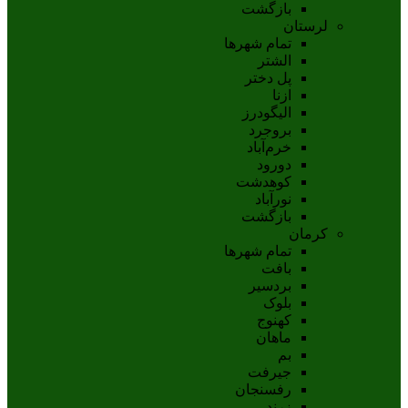
بازگشت
لرستان
تمام شهر‌ها
الشتر
پل دختر
ازنا
اليگودرز
بروجرد
خرم‌آباد
دورود
کوهدشت
نورآباد
بازگشت
کرمان
تمام شهر‌ها
بافت
بردسیر
بلوک
کهنوج
ماهان
بم
جيرفت
رفسنجان
زرند