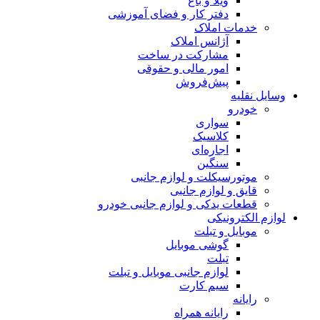
ویلا و باغ
دفتر کار و فضای آموزشی
خدمات املاک
آژانس املاک
مشارکت در ساخت
امور مالی و حقوقی
پیش‌فروش
وسایل نقلیه
خودرو
سواری
کلاسیک
اجاره‌ای
سنگین
موتورسیکلت و لوازم جانبی
قایق و لوازم جانبی
قطعات یدکی و لوازم جانبی خودرو
لوازم الکترونیکی
موبایل و تبلت
گوشی موبایل
تبلت
لوازم جانبی موبایل و تبلت
سیم کارت
رایانه
رایانه همراه