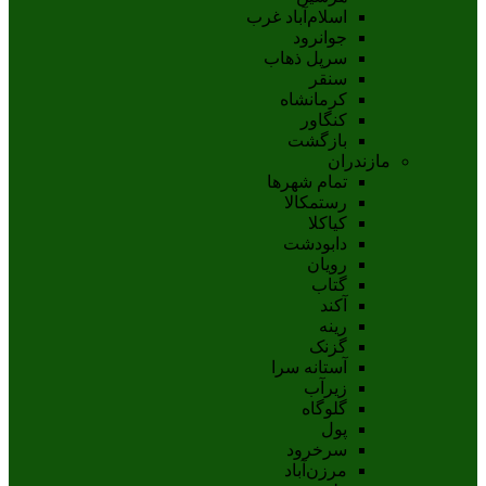
اسلام‌‌آباد غرب
جوانرود
سرپل ذهاب
سنقر
کرمانشاه
کنگاور
بازگشت
مازندران
تمام شهر‌ها
رستمکالا
کیاکلا
دابودشت
رویان
گتاب
آکند
رینه
گزنک
آستانه سرا
زیرآب
گلوگاه
پول
سرخرود
مرزن‌آباد