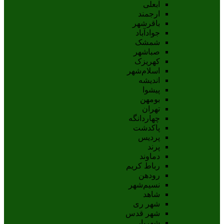
آبعلی
ارجمند
باقرشهر
جوادآباد
شمشک
صباشهر
کهریزک
اسلام‌شهر
اندیشه
پيشوا
بومهن
تهران
چهاردانگه
پاکدشت
پردیس
پرند
دماوند
رباط کریم
رودهن
نسيم‌شهر
شاهد
شهر ری
شهر قدس
شهریار