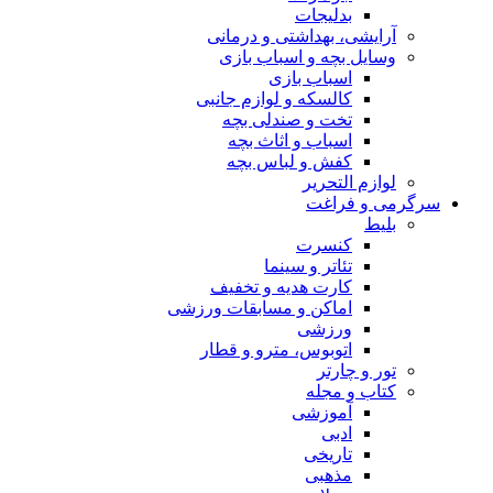
بدلیجات
آرایشی، بهداشتی و درمانی
وسایل بچه و اسباب بازی
اسباب بازی
کالسکه و لوازم جانبی
تخت و صندلی بچه
اسباب و اثاث بچه
کفش و لباس بچه
لوازم التحریر
سرگرمی و فراغت
بلیط
کنسرت
تئاتر و سینما
کارت هدیه و تخفیف
اماکن و مسابقات ورزشی
ورزشی
اتوبوس، مترو و قطار
تور و چارتر
کتاب و مجله
آموزشی
ادبی
تاریخی
مذهبی