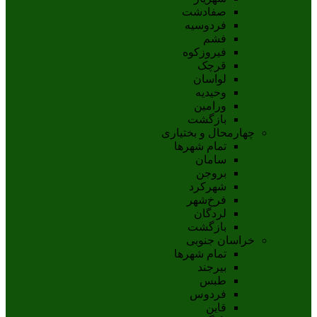
صفادشت
فردوسیه
فشم
فیروزکوه
قرچک
لواسان
وحیدیه
ورامین
بازگشت
چهارمحال و بختیاری
تمام شهر‌ها
سامان
بروجن
شهرکرد
فرخ‌شهر
لردگان
بازگشت
خراسان جنوبی
تمام شهر‌ها
بيرجند
طبس
فردوس
قاين