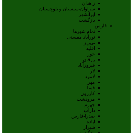
زاهدان
سراوان-سيستان و بلوچستان
ايرانشهر
بازگشت
فارس
تمام شهر‌ها
نورآباد ممسنی
نی‌ریز
اقلید
خور
زرقان
فیروزآباد
لار
لامرد
مهر
فسا
کازرون
مرودشت
جهرم
داراب
صدرا-فارس
آباده
شيراز
بازگشت