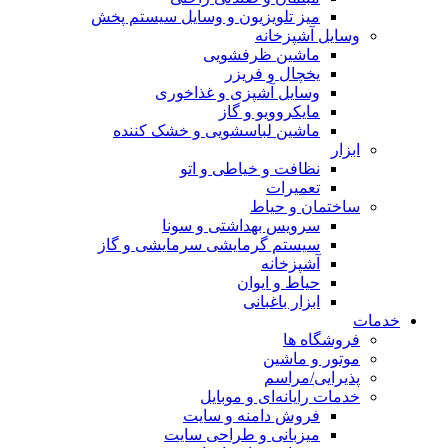
میز تلویزیون و وسایل سیستم پخش
وسایل آشپزخانه
ماشین ظرفشویی
یخچال و فریزر
وسایل آشپزی و غذاخوری
مایکروویو و گاز
ماشین لباسشویی و خشک کننده
ابزار
نظافت و خیاطی و اتو
تعمیرات
ساختمان و حیاط
سرویس بهداشتی و سونا
سیستم گرمایشی سرمایشی و گاز
آشپزخانه
حیاط و ایوان
ابزار باغبانی
خدمات
فروشگاه ها
موتور و ماشین
پذیرایی/مراسم
خدمات رایانه‌ای و موبایل
فروش دامنه و سایت
میزبانی و طراحی سایت