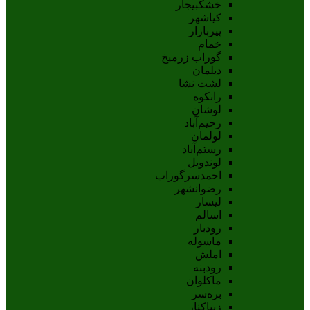
خشکبیجار
کیاشهر
پیربازار
خمام
گوراب زرمیخ
دیلمان
لشت نشا
رانکوه
لوشان
رحیم‌آباد
لولمان
رستم‌آباد
لوندویل
احمدسرگوراب
رضوانشهر
لیسار
اسالم
رودبار
ماسوله
املش
رودبنه
ماکلوان
بره‌سر
زیباکنار