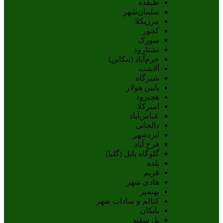
طبقده
سلمان‌شهر
مرزیکلا
کجور
سورک
نشتارود
خرم‌آباد (تنکابن)
آلاشت
شیرگاه
پایین هولار
هچیرود
امیرکلا
عباس‌آباد
دالخانی
ایزدشهر
فرح آباد
گلوگاه بابل (گلیا)
بلده
فریم
هادی شهر
بهنمیر
کتالم و سادات شهر
بابکان
پل سفید