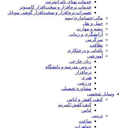
خدمات پهنای باند اینترنت
خدمات نرم‌افزار و سخت‌افزار کامپیوتر
تعمیرات نرم‌افزار و سخت‌افزار گوشی موبایل
مالی/حسابداری/بیمه
حمل و نقل
پیشه و مهارت
آرایشگری و زیبایی
سرگرمی
نظافت
باغبانی و درختکاری
آموزشی
زبان خارجی
دروس مدرسه و دانشگاه
نرم‌افزار
هنری
ورزشی
مشاوره تحصیلی
وسایل شخصی
کیف، کفش و لباس
کیف/کفش/کمربند
لباس
تزیینی
ساعت
جواهرات