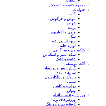
مجلات
دوچرخه/اسکیت/اسکوتر
حیوانات
گربه
موش و خرگوش
خزنده
پرنده
ماهی و آکواریوم
سگ
حیوانات مزرعه
لوازم جانبی
کلکسیون و سرگرمی
سکه، تمبر و اسکناس
عتیقه و آنتیک
آلات موسیقی
گیتار، بیس و امپلیفایر
سازهای بادی
پیانو/کیبورد/آکاردئون
سنتی
درام و پرکاشن
ویولن
ورزش و تناسب اندام
ورزش‌های توپی
کوهنوردی و کمپینگ