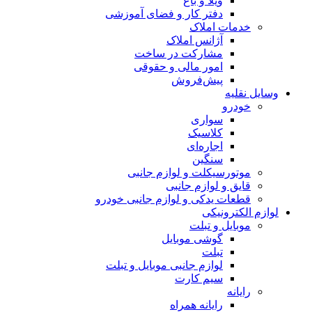
ویلا و باغ
دفتر کار و فضای آموزشی
خدمات املاک
آژانس املاک
مشارکت در ساخت
امور مالی و حقوقی
پیش‌فروش
وسایل نقلیه
خودرو
سواری
کلاسیک
اجاره‌ای
سنگین
موتورسیکلت و لوازم جانبی
قایق و لوازم جانبی
قطعات یدکی و لوازم جانبی خودرو
لوازم الکترونیکی
موبایل و تبلت
گوشی موبایل
تبلت
لوازم جانبی موبایل و تبلت
سیم کارت
رایانه
رایانه همراه