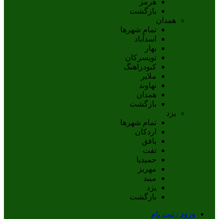
هرمز
بازگشت
همدان
تمام شهر‌ها
اسدآباد
بهار
تويسرکان
کبودراهنگ
ملاير
نهاوند
همدان
بازگشت
یزد
تمام شهر‌ها
اردکان
بافق
تفت
حميديا
مهریز
ميبد
يزد
بازگشت
ورود / ثبت نام