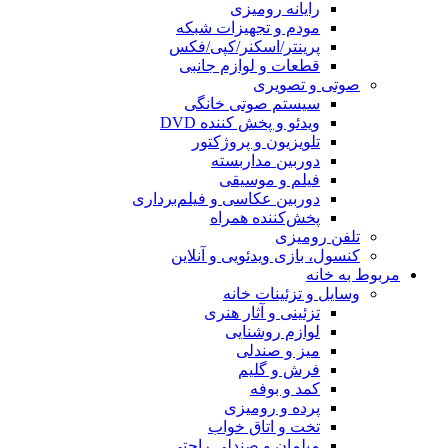
رایانه رومیزی
مودم و تجهیزات شبکه
پرینتر/اسکنر/کپی/فکس
قطعات و لوازم جانبی
صوتی و تصویری
سیستم صوتی خانگی
ویدئو و پخش کننده DVD
تلویزیون و پروژکتور
دوربین مداربسته
فیلم و موسیقی
دوربین عکاسی و فیلم‌برداری
پخش‌کننده همراه
تلفن رومیزی
کنسول، بازی‌ ویدئویی و آنلاین
مربوط به خانه
وسایل و تزئینات خانه
تزئینی و آثار هنری
لوازم روشنایی
میز و صندلی
فرش و گلیم
کمد و بوفه
پرده و رومیزی
تخت و اتاق خواب
مبلمان و صندلی راحتی