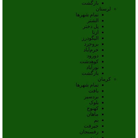
بازگشت
لرستان
تمام شهر‌ها
الشتر
پل دختر
ازنا
اليگودرز
بروجرد
خرم‌آباد
دورود
کوهدشت
نورآباد
بازگشت
کرمان
تمام شهر‌ها
بافت
بردسیر
بلوک
کهنوج
ماهان
بم
جيرفت
رفسنجان
زرند