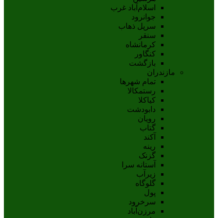
اسلام‌‌آباد غرب
جوانرود
سرپل ذهاب
سنقر
کرمانشاه
کنگاور
بازگشت
مازندران
تمام شهر‌ها
رستمکالا
کیاکلا
دابودشت
رویان
گتاب
آکند
رینه
گزنک
آستانه سرا
زیرآب
گلوگاه
پول
سرخرود
مرزن‌آباد