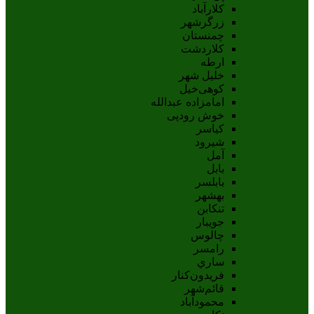
کلارآباد
زرگرشهر
چمنستان
کلاردشت
ارطه
خلیل شهر
کوهی‌خیل
امامزاده عبدالله
خوش رودپی
کیاسر
شیرود
آمل
بابل
بابلسر
بهشهر
تنکابن
جويبار
چالوس
رامسر
ساري
فريدون‌کنار
قائم‌شهر
محمودآباد