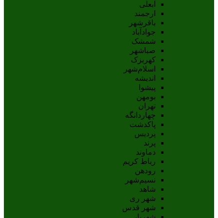
آبعلی
ارجمند
باقرشهر
جوادآباد
شمشک
صباشهر
کهریزک
اسلام‌شهر
اندیشه
پيشوا
بومهن
تهران
چهاردانگه
پاکدشت
پردیس
پرند
دماوند
رباط کریم
رودهن
نسيم‌شهر
شاهد
شهر ری
شهر قدس
شهریار