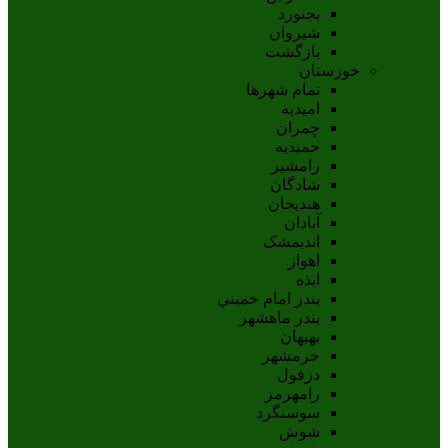
بجنورد
شيروان
بازگشت
خوزستان
تمام شهر‌ها
امیدیه
چمران
حمیدیه
رامشیر
شادگان
هندیجان
آبادان
انديمشک
اهواز
ايذه
بندر امام خميني
بندر ماهشهر
بهبهان
خرمشهر
دزفول
رامهرمز
سوسنگرد
شوش