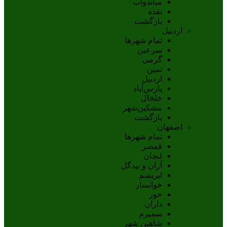
مياندوآب
نقده
بازگشت
اردبیل
تمام شهر‌ها
سرعین
گرمی
نمین
اردبيل
پارس‌آباد
خلخال
مشکين‌شهر
بازگشت
اصفهان
تمام شهر‌ها
قمصر
لنجان
آران و بیدگل
ابریشم
خوانسار
خور
داران
سمیرم
شاهین شهر