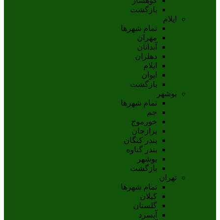
کوهسار
بازگشت
ایلام
تمام شهر‌ها
مهران
آبدانان
دهلران
ايلام
ايوان
بازگشت
بوشهر
تمام شهر‌ها
جم
خورموج
برازجان
بندر کنگان
بندر گناوه
بوشهر
بازگشت
تهران
تمام شهر‌ها
کیلان
گلستان
آبسرد