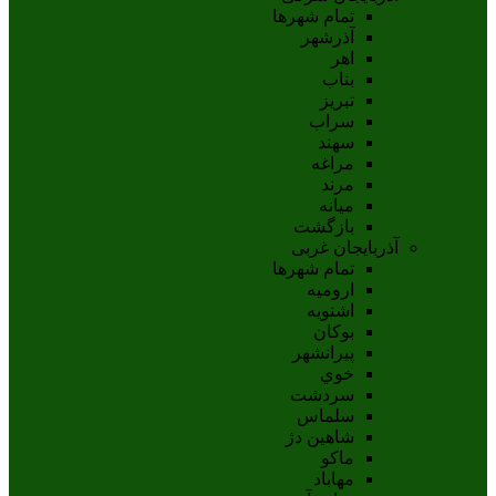
تمام شهر‌ها
آذرشهر
اهر
بناب
تبريز
سراب
سهند
مراغه
مرند
ميانه
بازگشت
آذربایجان غربی
تمام شهر‌ها
اروميه
اشنويه
بوکان
پيرانشهر
خوي
سردشت
سلماس
شاهين دژ
ماکو
مهاباد