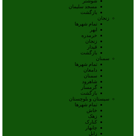
شوشتر
مسجد سليمان
بازگشت
زنجان
تمام شهر‌ها
ابهر
خرمدره
زنجان
قيدار
بازگشت
سمنان
تمام شهر‌ها
دامغان
سمنان
شاهرود
گرمسار
بازگشت
سیستان و بلوچستان
تمام شهر‌ها
خاش
زهک
کنارک
چابهار
زابل