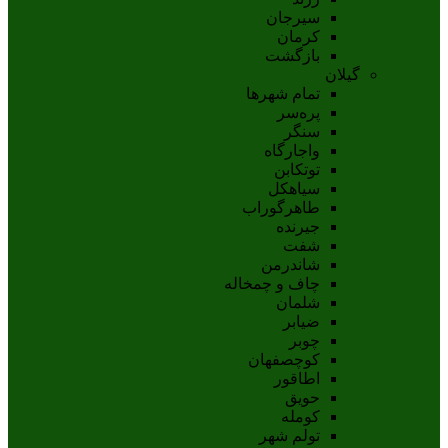
سيرجان
کرمان
بازگشت
گیلان
تمام شهر‌ها
پره‌سر
سنگر
واجارگاه
توتکابن
سیاهکل
طاهرگوراب
جیرنده
شفت
شاندرمن
چاف و چمخاله
شلمان
ضیابر
چوبر
کوچصفهان
اطاقور
حویق
کومله
تولم شهر