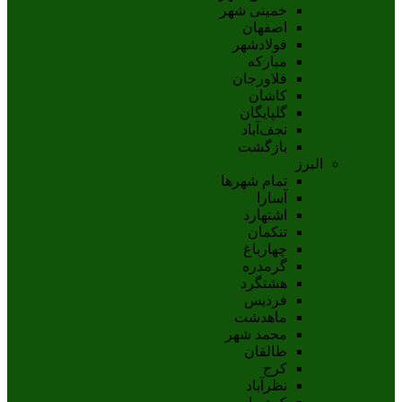
خمینی شهر
اصفهان
فولادشهر
مبارکه
فلاورجان
کاشان
گلپايگان
نجف‌آباد
بازگشت
البرز
تمام شهر‌ها
آسارا
اشتهارد
تنکمان
چهارباغ
گرمدره
هشتگرد
فردیس
ماهدشت
محمد شهر
طالقان
کرج
نظرآباد