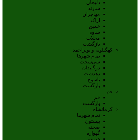
دلیجان
شازند
مهاجران
اراک
خمين
ساوه
محلات
بازگشت
کهگیلویه و بویراحمد
تمام شهر‌ها
سی‌سخت
دوگنبدان
دهدشت
ياسوج
بازگشت
قم
قم
بازگشت
کرمانشاه
تمام شهر‌ها
بیستون
صحنه
گهواره
هرسین