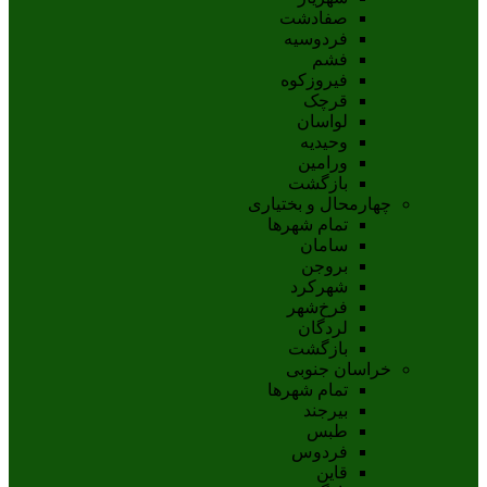
صفادشت
فردوسیه
فشم
فیروزکوه
قرچک
لواسان
وحیدیه
ورامین
بازگشت
چهارمحال و بختیاری
تمام شهر‌ها
سامان
بروجن
شهرکرد
فرخ‌شهر
لردگان
بازگشت
خراسان جنوبی
تمام شهر‌ها
بيرجند
طبس
فردوس
قاين