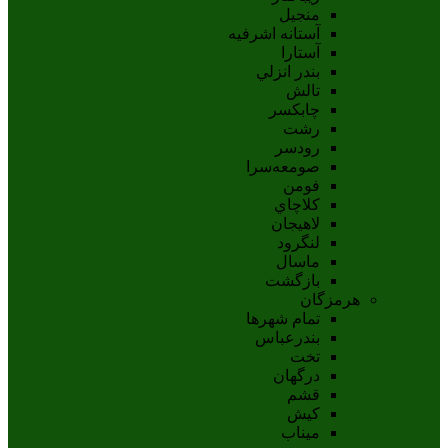
منجیل
آستانه اشرفيه
آستارا
بندر انزلي
تالش
چابکسر
رشت
رودسر
صومعه‌سرا
فومن
کلاچاي
لاهيجان
لنگرود
ماسال
بازگشت
هرمزگان
تمام شهر‌ها
بندرعباس
تخت
درگهان
قشم
کيش
ميناب