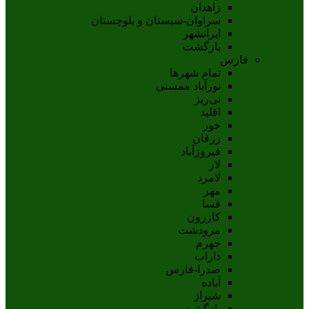
زاهدان
سراوان-سيستان و بلوچستان
ايرانشهر
بازگشت
فارس
تمام شهر‌ها
نورآباد ممسنی
نی‌ریز
اقلید
خور
زرقان
فیروزآباد
لار
لامرد
مهر
فسا
کازرون
مرودشت
جهرم
داراب
صدرا-فارس
آباده
شيراز
بازگشت