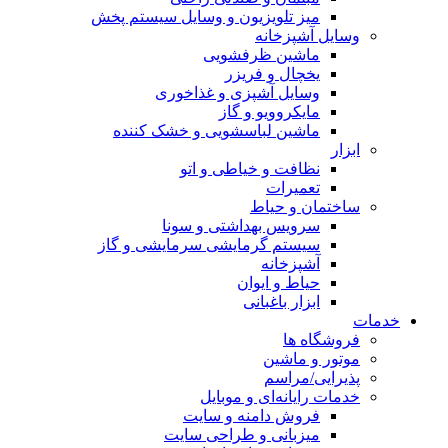
میز تلویزیون و وسایل سیستم پخش
وسایل آشپزخانه
ماشین ظرفشویی
یخچال و فریزر
وسایل آشپزی و غذاخوری
مایکروویو و گاز
ماشین لباسشویی و خشک کننده
ابزار
نظافت و خیاطی و اتو
تعمیرات
ساختمان و حیاط
سرویس بهداشتی و سونا
سیستم گرمایشی سرمایشی و گاز
آشپزخانه
حیاط و ایوان
ابزار باغبانی
خدمات
فروشگاه ها
موتور و ماشین
پذیرایی/مراسم
خدمات رایانه‌ای و موبایل
فروش دامنه و سایت
میزبانی و طراحی سایت