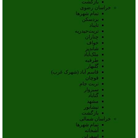
بازگشت
خراسان رضوی
تمام شهر‌ها
بردسکن
تایباد
تربت‌حیدریه
چناران
خواف
شاندیز
ملک‌آباد
طرقبه
گلبهار
قاسم آباد (شهرک غرب)
قوچان
تربت جام
سبزوار
گناباد
مشهد
نيشابور
بازگشت
خراسان شمالی
تمام شهر‌ها
آشخانه
اسفراين