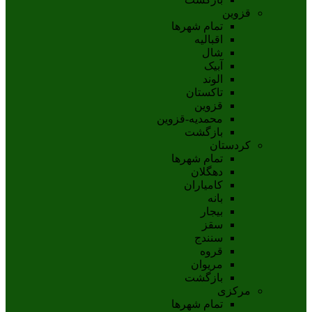
قزوین
تمام شهر‌ها
اقبالیه
شال
آبيک
الوند
تاکستان
قزوين
محمديه-قزوين
بازگشت
کردستان
تمام شهر‌ها
دهگلان
کامیاران
بانه
بيجار
سقز
سنندج
قروه
مريوان
بازگشت
مرکزی
تمام شهر‌ها