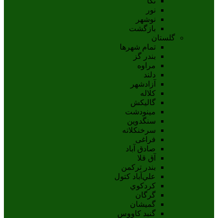
نکا
نور
نوشهر
بازگشت
گلستان
تمام شهر‌ها
بندر گز
مراوه
دلند
آزادشهر
کلاله
گالیکش
مینودشت
سنگدوین
سرخنکلاته
فراغی
صادق آباد
آق قلا
بندر ترکمن
علي‌آباد کتول
کردکوي
گرگان
گميشان
گنبد کاووس