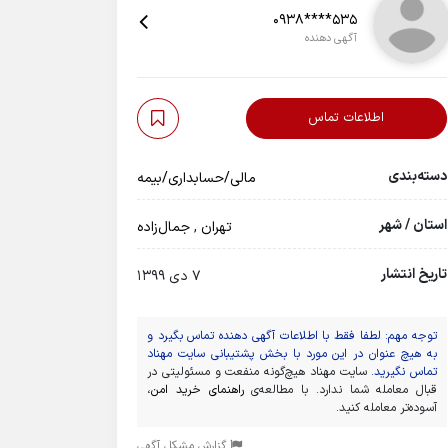
0938****535
آگهی دهنده
اطلاعات تماس
دسته‌بندی
مالی/حسابداری/بیمه
استان / شهر
تهران
,
جمال‌زاده
تاریخ انتشار
7 دی 1399
توجه مهم: لطفا فقط با اطلاعات آگهی دهنده تماس بگیرد و
به هیچ عنوان در این مورد با بخش پشتیبانی سایت مهناد
تماس نگیرید.
سایت مهناد هیچ‌گونه منفعت و مسئولیتی در
قبال معامله شما ندارد. با مطالعه‌ی
راهنمای خرید امن
،
آسوده‌تر معامله کنید.
گزارش مشکل آگهی