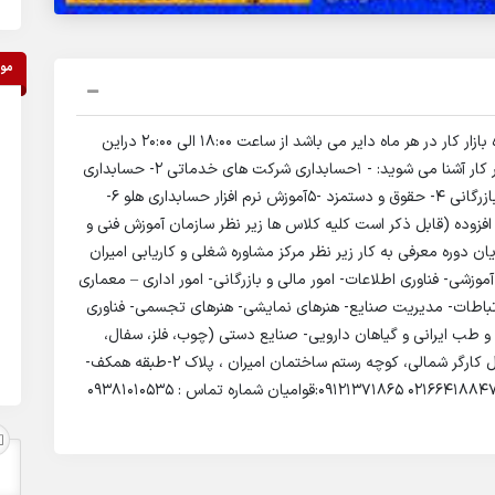
مو
آموزشگاه کاریابی امیران شروع کلاس های حسابداری ویژه بازار کار در هر ماه دایر می باشد از ساعت 18:00 الی 20:00 دراین
دوره شما با مفاهیم فن بیان حسابداری برای ورود به بازار کار آشنا می شوید: - 1حسابداری شرکت های خدماتی 2- حسابداری
شرکت های تولیدی و صنعتی 3- حسابداری شرکت های بازرگانی 4- حقوق و دستمزد -5آموزش نرم افزار حسابداری هلو 6-
م اظهارنامه ارزش افزوده (قابل ذکر است کلیه کلاس ها زیر نظر سازمان آموزش فنی و
ان دوره معرفی به کار زیر نظر مرکز مشاوره شغلی و کاریابی امیران
شی- فناوری اطلاعات- امور مالی و بازرگانی- امور اداری – معماری
تباطات- مدیریت صنایع- هنرهای نمایشی- هنرهای تجسمی- فناوری
و طب ایرانی و گیاهان دارویی- صنایع دستی (چوب، فلز، سفال،
چاپ، سنگ ،شیشه ، چرم) و ….. آدرس: میدان انقلاب، اول کارگر شمالی، کوچه رستم ساختمان امیران ، پلاک 2-طبقه همکف-
واحد آموزش شماره تماس :66484875 02166484876 02166418847 09121371865:قوامیان شماره تماس : 09381010535