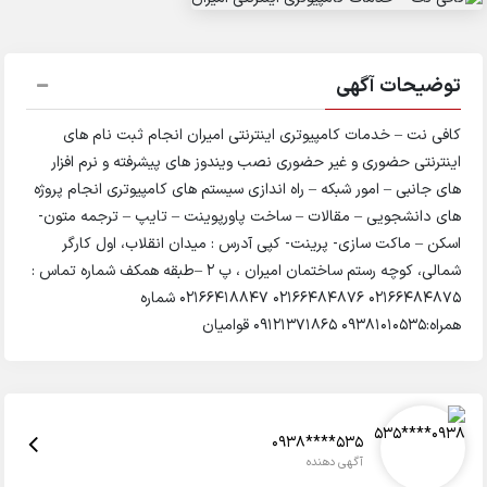
توضیحات آگهی
کافی نت – خدمات کامپیوتری اینترنتی امیران انجام ثبت نام های
اینترنتی حضوری و غیر حضوری نصب ویندوز های پیشرفته و نرم افزار
های جانبی – امور شبکه – راه اندازی سیستم های کامپیوتری انجام پروژه
های دانشجویی – مقالات – ساخت پاورپوینت – تایپ – ترجمه متون-
اسکن – ماکت سازی- پرینت- کپی آدرس : میدان انقلاب، اول کارگر
شمالی، کوچه رستم ساختمان امیران ، پ 2 –طبقه همکف شماره تماس :
02166484875 02166484876 02166418847 شماره
همراه:09381010535 09121371865 قوامیان
0938****535
آگهی دهنده