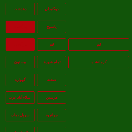
دوگنبدان
دهدشت
ياسوج
بازگشت
قم
قم
بازگشت
کرمانشاه
تمام شهر‌ها
بیستون
صحنه
گهواره
هرسین
اسلام‌‌آباد غرب
جوانرود
سرپل ذهاب