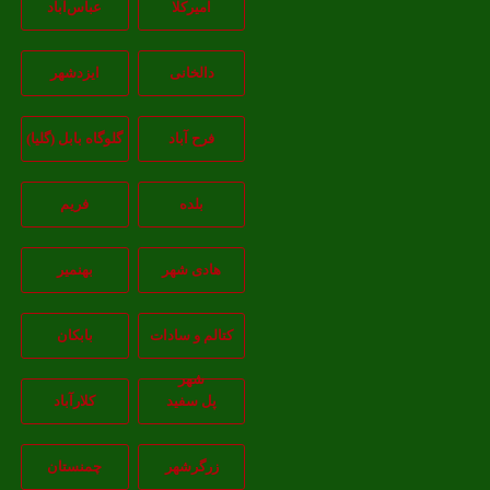
امیرکلا
عباس‌آباد
دالخانی
ایزدشهر
فرح آباد
گلوگاه بابل (گلیا)
بلده
فریم
هادی شهر
بهنمیر
کتالم و سادات
بابکان
شهر
پل سفید
کلارآباد
زرگرشهر
چمنستان