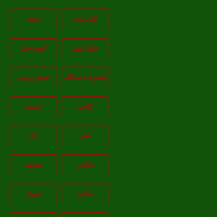
کلاردشت
ارطه
خلیل شهر
کوهی‌خیل
امامزاده عبدالله
خوش رودپی
کیاسر
شیرود
آمل
بابل
بابلسر
بهشهر
تنکابن
جويبار