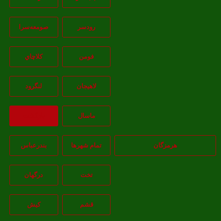
رودسر
صومعه‌سرا
فومن
کلاچاي
لاهيجان
لنگرود
ماسال
بازگشت
هرمزگان
تمام شهر‌ها
بندرعباس
تخت
درگهان
قشم
کيش