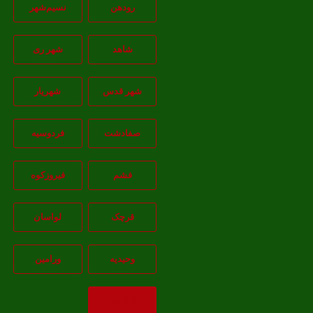
رودهن
نسيم‌شهر
شاهد
شهر ری
شهر قدس
شهریار
صفادشت
فردوسیه
فشم
فیروزکوه
قرچک
لواسان
وحیدیه
ورامین
بازگشت