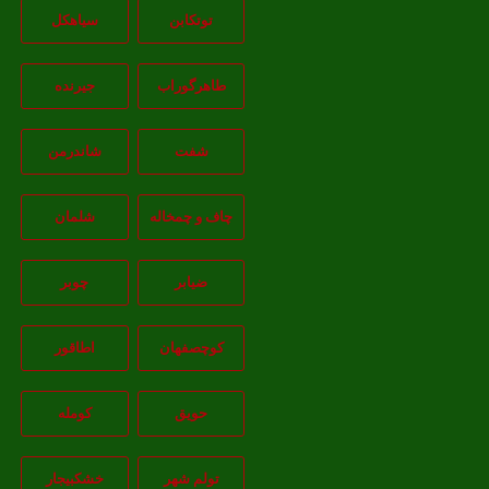
توتکابن
سیاهکل
طاهرگوراب
جیرنده
شفت
شاندرمن
چاف و چمخاله
شلمان
ضیابر
چوبر
کوچصفهان
اطاقور
حویق
کومله
تولم شهر
خشکبیجار