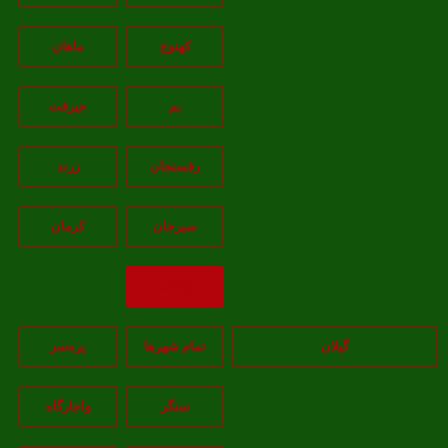
کهنوج
ماهان
بم
جيرفت
رفسنجان
زرند
سيرجان
کرمان
بازگشت
گیلان
تمام شهر‌ها
پره‌سر
سنگر
واجارگاه