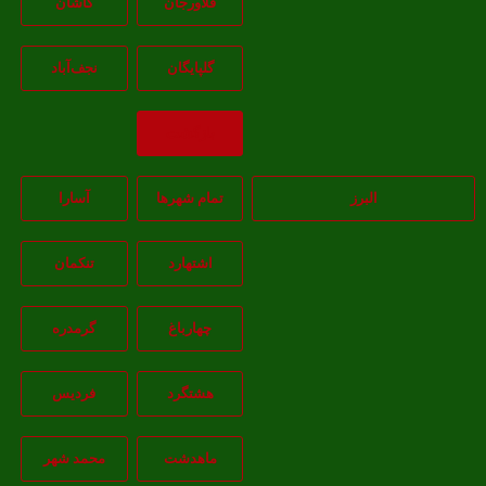
فلاورجان
کاشان
گلپايگان
نجف‌آباد
بازگشت
البرز
تمام شهر‌ها
آسارا
اشتهارد
تنکمان
چهارباغ
گرمدره
هشتگرد
فردیس
ماهدشت
محمد شهر