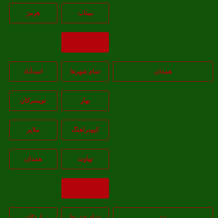
ميناب
هرمز
بازگشت
همدان
تمام شهر‌ها
اسدآباد
بهار
تويسرکان
کبودراهنگ
ملاير
نهاوند
همدان
بازگشت
یزد
تمام شهر‌ها
اردکان