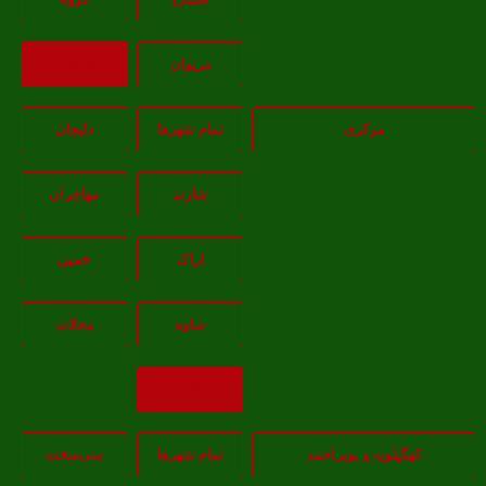
مريوان
بازگشت
مرکزی
تمام شهر‌ها
دلیجان
شازند
مهاجران
اراک
خمين
ساوه
محلات
بازگشت
هگیلویه و بویراحمد
تمام شهر‌ها
سی‌سخت