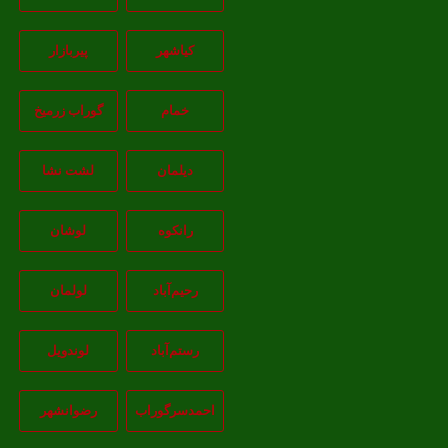
کیاشهر
پیربازار
خمام
گوراب زرمیخ
دیلمان
لشت نشا
رانکوه
لوشان
رحیم‌آباد
لولمان
رستم‌آباد
لوندویل
احمدسرگوراب
رضوانشهر