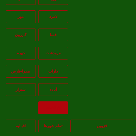
لامرد
مهر
فسا
کازرون
مرودشت
جهرم
داراب
صدرا-فارس
آباده
شيراز
بازگشت
قزوین
تمام شهر‌ها
اقبالیه