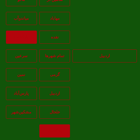
مهاباد
مياندوآب
نقده
بازگشت
اردبیل
تمام شهر‌ها
سرعین
گرمی
نمین
اردبيل
پارس‌آباد
خلخال
مشکين‌شهر
بازگشت