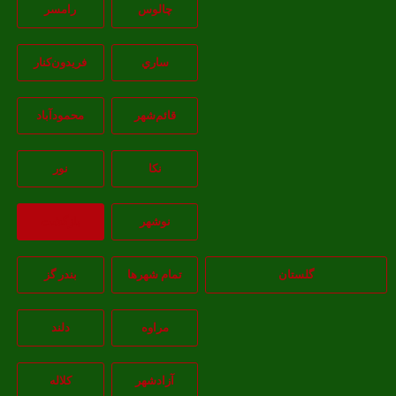
چالوس
رامسر
ساري
فريدون‌کنار
قائم‌شهر
محمودآباد
نکا
نور
نوشهر
بازگشت
گلستان
تمام شهر‌ها
بندر گز
مراوه
دلند
آزادشهر
کلاله