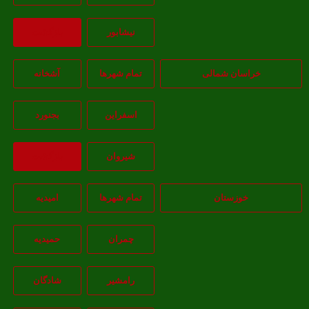
نيشابور
بازگشت
خراسان شمالی
تمام شهر‌ها
آشخانه
اسفراين
بجنورد
شيروان
بازگشت
خوزستان
تمام شهر‌ها
امیدیه
چمران
حمیدیه
رامشیر
شادگان