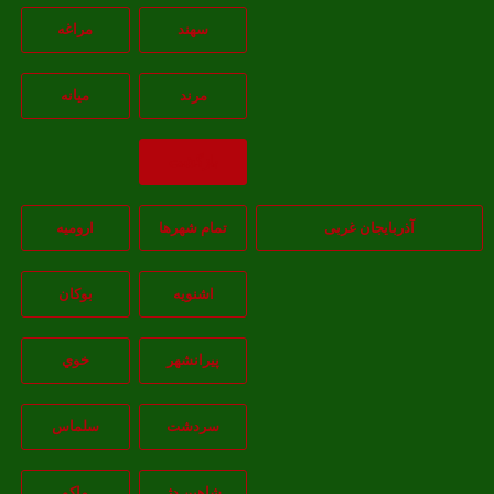
سهند
مراغه
مرند
ميانه
بازگشت
آذربایجان غربی
تمام شهر‌ها
اروميه
اشنويه
بوکان
پيرانشهر
خوي
سردشت
سلماس
شاهين دژ
ماکو