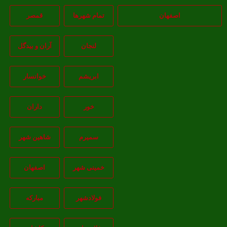
اصفهان
تمام شهر‌ها
قمصر
لنجان
آران و بیدگل
ابریشم
خوانسار
خور
داران
سمیرم
شاهین شهر
خمینی شهر
اصفهان
فولادشهر
مبارکه