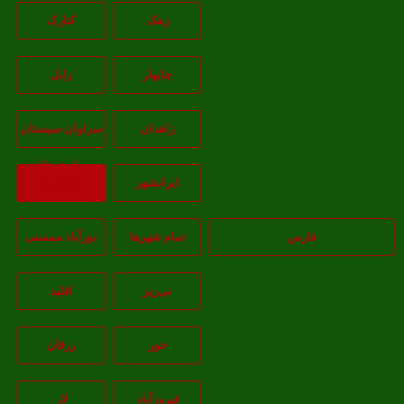
زهک
کنارک
چابهار
زابل
زاهدان
سراوان-سيستان
و بلوچستان
ايرانشهر
بازگشت
فارس
تمام شهر‌ها
نورآباد ممسنی
نی‌ریز
اقلید
خور
زرقان
فیروزآباد
لار