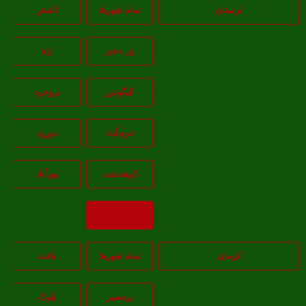
لرستان
تمام شهر‌ها
الشتر
پل دختر
ازنا
اليگودرز
بروجرد
خرم‌آباد
دورود
کوهدشت
نورآباد
بازگشت
کرمان
تمام شهر‌ها
بافت
بردسیر
بلوک