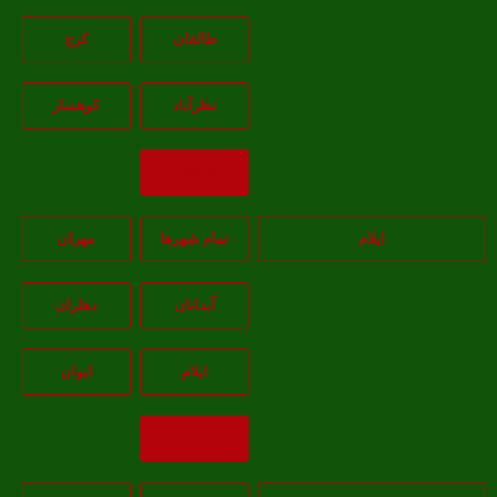
طالقان
کرج
نظرآباد
کوهسار
بازگشت
ایلام
تمام شهر‌ها
مهران
آبدانان
دهلران
ايلام
ايوان
بازگشت