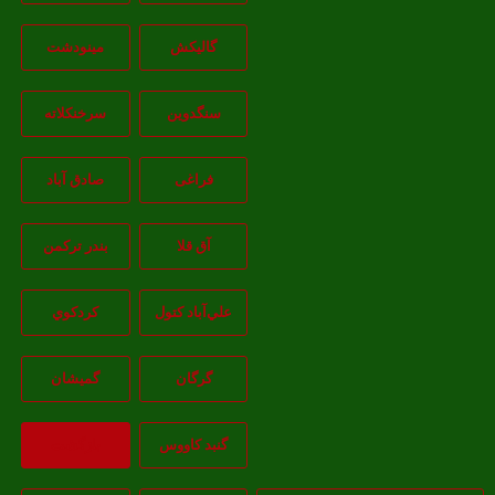
گالیکش
مینودشت
سنگدوین
سرخنکلاته
فراغی
صادق آباد
آق قلا
بندر ترکمن
علي‌آباد کتول
کردکوي
گرگان
گميشان
گنبد کاووس
بازگشت