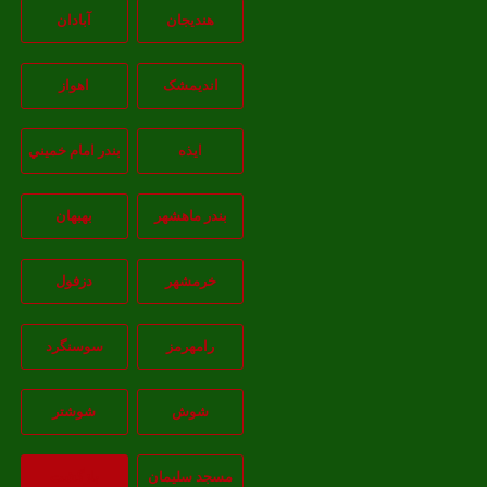
هندیجان
آبادان
انديمشک
اهواز
ايذه
بندر امام خميني
بندر ماهشهر
بهبهان
خرمشهر
دزفول
رامهرمز
سوسنگرد
شوش
شوشتر
مسجد سليمان
بازگشت