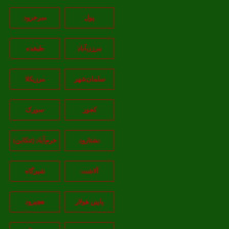
پول
سرخرود
مرزن‌آباد
طبقده
سلمان‌شهر
مرزیکلا
کجور
سورک
نشتارود
خرم‌آباد (تنکابن)
آلاشت
شیرگاه
پایین هولار
هچیرود