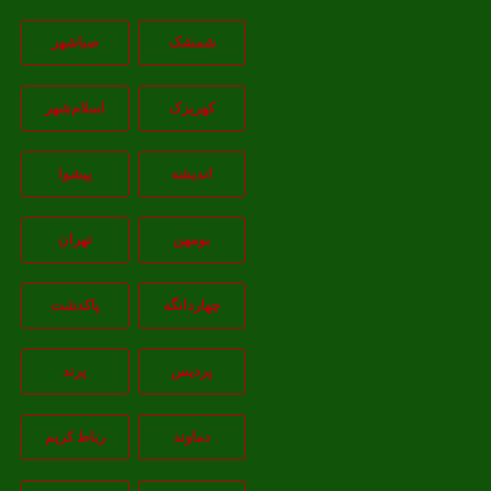
شمشک
صباشهر
کهریزک
اسلام‌شهر
اندیشه
پيشوا
بومهن
تهران
چهاردانگه
پاکدشت
پردیس
پرند
دماوند
رباط کریم