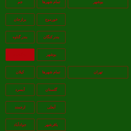
بوشهر
تمام شهر‌ها
جم
خورموج
برازجان
بندر کنگان
بندر گناوه
بوشهر
بازگشت
تهران
تمام شهر‌ها
کیلان
گلستان
آبسرد
آبعلی
ارجمند
باقرشهر
جوادآباد