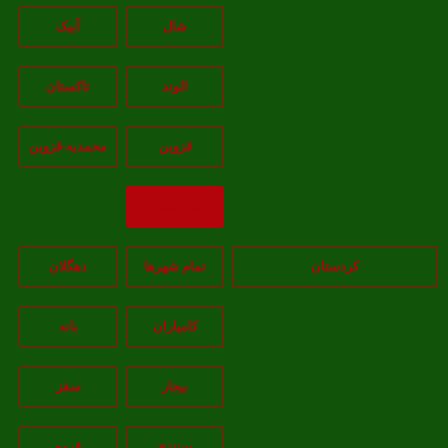
شال
آبيک
الوند
تاکستان
قزوين
محمديه-قزوين
بازگشت
کردستان
تمام شهر‌ها
دهگلان
کامیاران
بانه
بيجار
سقز
سنندج
قروه