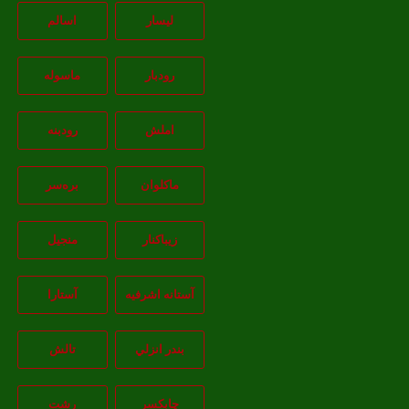
لیسار
اسالم
رودبار
ماسوله
املش
رودبنه
ماکلوان
بره‌سر
زیباکنار
منجیل
آستانه اشرفيه
آستارا
بندر انزلي
تالش
چابکسر
رشت