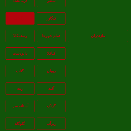
سنقر
کرمانشاه
کنگاور
بازگشت
مازندران
تمام شهر‌ها
رستمکالا
کیاکلا
دابودشت
رویان
گتاب
آکند
رینه
گزنک
آستانه سرا
زیرآب
گلوگاه