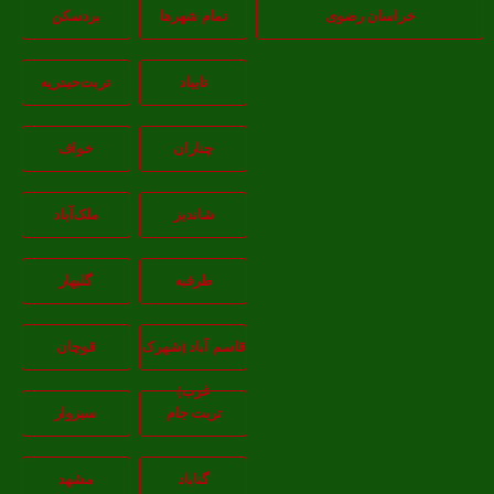
خراسان رضوی
تمام شهر‌ها
بردسکن
تایباد
تربت‌حیدریه
چناران
خواف
شاندیز
ملک‌آباد
طرقبه
گلبهار
قاسم آباد (شهرک
قوچان
غرب)
تربت جام
سبزوار
گناباد
مشهد