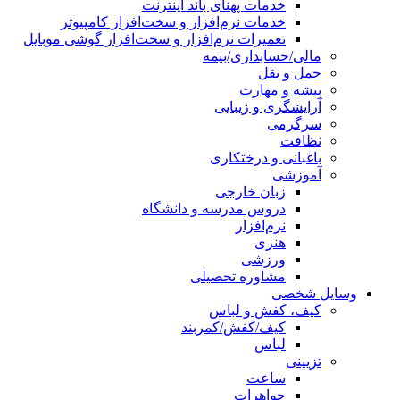
خدمات پهنای باند اینترنت
خدمات نرم‌افزار و سخت‌افزار کامپیوتر
تعمیرات نرم‌افزار و سخت‌افزار گوشی موبایل
مالی/حسابداری/بیمه
حمل و نقل
پیشه و مهارت
آرایشگری و زیبایی
سرگرمی
نظافت
باغبانی و درختکاری
آموزشی
زبان خارجی
دروس مدرسه و دانشگاه
نرم‌افزار
هنری
ورزشی
مشاوره تحصیلی
وسایل شخصی
کیف، کفش و لباس
کیف/کفش/کمربند
لباس
تزیینی
ساعت
جواهرات