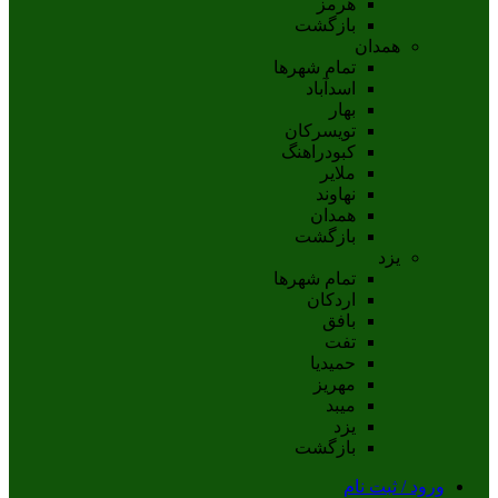
هرمز
بازگشت
همدان
تمام شهر‌ها
اسدآباد
بهار
تويسرکان
کبودراهنگ
ملاير
نهاوند
همدان
بازگشت
یزد
تمام شهر‌ها
اردکان
بافق
تفت
حميديا
مهریز
ميبد
يزد
بازگشت
ورود / ثبت نام