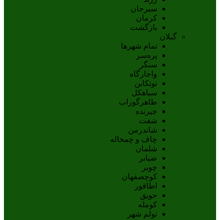
سيرجان
کرمان
بازگشت
گیلان
تمام شهر‌ها
پره‌سر
سنگر
واجارگاه
توتکابن
سیاهکل
طاهرگوراب
جیرنده
شفت
شاندرمن
چاف و چمخاله
شلمان
ضیابر
چوبر
کوچصفهان
اطاقور
حویق
کومله
تولم شهر