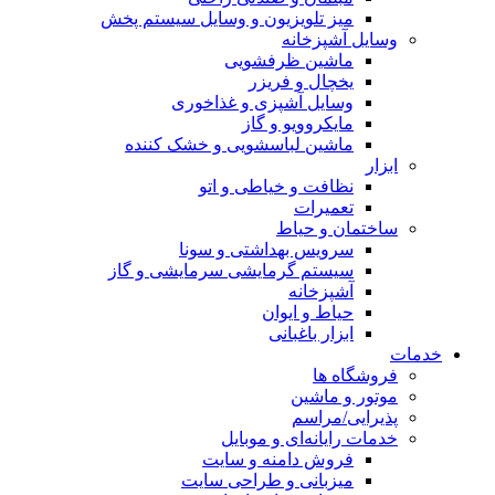
میز تلویزیون و وسایل سیستم پخش
وسایل آشپزخانه
ماشین ظرفشویی
یخچال و فریزر
وسایل آشپزی و غذاخوری
مایکروویو و گاز
ماشین لباسشویی و خشک کننده
ابزار
نظافت و خیاطی و اتو
تعمیرات
ساختمان و حیاط
سرویس بهداشتی و سونا
سیستم گرمایشی سرمایشی و گاز
آشپزخانه
حیاط و ایوان
ابزار باغبانی
خدمات
فروشگاه ها
موتور و ماشین
پذیرایی/مراسم
خدمات رایانه‌ای و موبایل
فروش دامنه و سایت
میزبانی و طراحی سایت