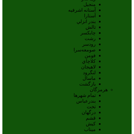
منجیل
آستانه اشرفيه
آستارا
بندر انزلي
تالش
چابکسر
رشت
رودسر
صومعه‌سرا
فومن
کلاچاي
لاهيجان
لنگرود
ماسال
بازگشت
هرمزگان
تمام شهر‌ها
بندرعباس
تخت
درگهان
قشم
کيش
ميناب