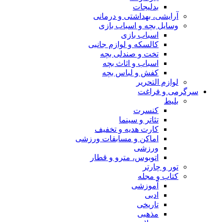
بدلیجات
آرایشی، بهداشتی و درمانی
وسایل بچه و اسباب بازی
اسباب بازی
کالسکه و لوازم جانبی
تخت و صندلی بچه
اسباب و اثاث بچه
کفش و لباس بچه
لوازم التحریر
سرگرمی و فراغت
بلیط
کنسرت
تئاتر و سینما
کارت هدیه و تخفیف
اماکن و مسابقات ورزشی
ورزشی
اتوبوس، مترو و قطار
تور و چارتر
کتاب و مجله
آموزشی
ادبی
تاریخی
مذهبی