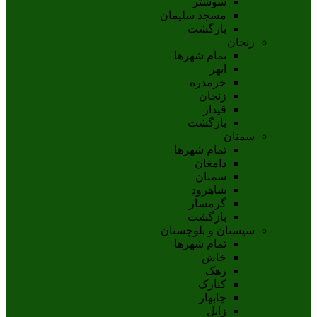
شوشتر
مسجد سليمان
بازگشت
زنجان
تمام شهر‌ها
ابهر
خرمدره
زنجان
قيدار
بازگشت
سمنان
تمام شهر‌ها
دامغان
سمنان
شاهرود
گرمسار
بازگشت
سیستان و بلوچستان
تمام شهر‌ها
خاش
زهک
کنارک
چابهار
زابل