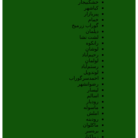
خشکبیجار
کیاشهر
پیربازار
خمام
گوراب زرمیخ
دیلمان
لشت نشا
رانکوه
لوشان
رحیم‌آباد
لولمان
رستم‌آباد
لوندویل
احمدسرگوراب
رضوانشهر
لیسار
اسالم
رودبار
ماسوله
املش
رودبنه
ماکلوان
بره‌سر
زیباکنار