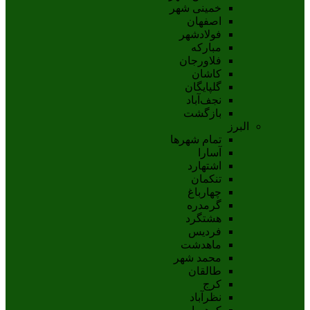
خمینی شهر
اصفهان
فولادشهر
مبارکه
فلاورجان
کاشان
گلپايگان
نجف‌آباد
بازگشت
البرز
تمام شهر‌ها
آسارا
اشتهارد
تنکمان
چهارباغ
گرمدره
هشتگرد
فردیس
ماهدشت
محمد شهر
طالقان
کرج
نظرآباد