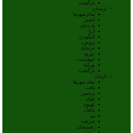
بازگشت
لرستان
تمام شهر‌ها
الشتر
پل دختر
ازنا
اليگودرز
بروجرد
خرم‌آباد
دورود
کوهدشت
نورآباد
بازگشت
کرمان
تمام شهر‌ها
بافت
بردسیر
بلوک
کهنوج
ماهان
بم
جيرفت
رفسنجان
زرند