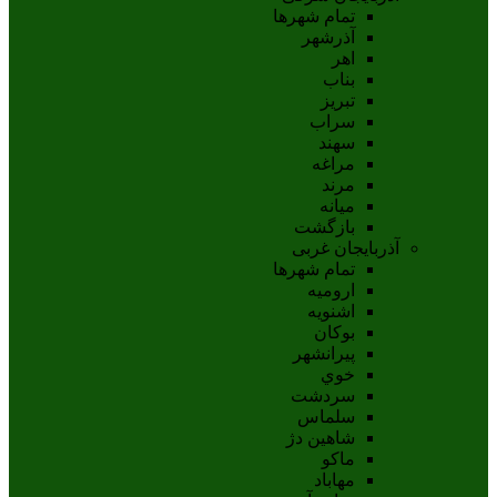
تمام شهر‌ها
آذرشهر
اهر
بناب
تبريز
سراب
سهند
مراغه
مرند
ميانه
بازگشت
آذربایجان غربی
تمام شهر‌ها
اروميه
اشنويه
بوکان
پيرانشهر
خوي
سردشت
سلماس
شاهين دژ
ماکو
مهاباد