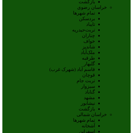
بازگشت
خراسان رضوی
تمام شهر‌ها
بردسکن
تایباد
تربت‌حیدریه
چناران
خواف
شاندیز
ملک‌آباد
طرقبه
گلبهار
قاسم آباد (شهرک غرب)
قوچان
تربت جام
سبزوار
گناباد
مشهد
نيشابور
بازگشت
خراسان شمالی
تمام شهر‌ها
آشخانه
اسفراين