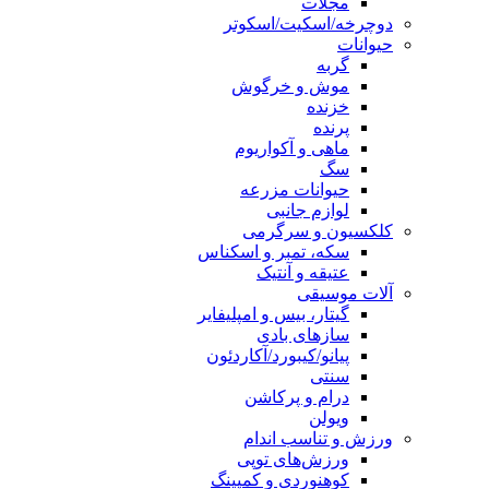
مجلات
دوچرخه/اسکیت/اسکوتر
حیوانات
گربه
موش و خرگوش
خزنده
پرنده
ماهی و آکواریوم
سگ
حیوانات مزرعه
لوازم جانبی
کلکسیون و سرگرمی
سکه، تمبر و اسکناس
عتیقه و آنتیک
آلات موسیقی
گیتار، بیس و امپلیفایر
سازهای بادی
پیانو/کیبورد/آکاردئون
سنتی
درام و پرکاشن
ویولن
ورزش و تناسب اندام
ورزش‌های توپی
کوهنوردی و کمپینگ