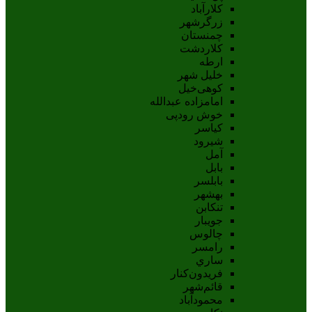
کلارآباد
زرگرشهر
چمنستان
کلاردشت
ارطه
خلیل شهر
کوهی‌خیل
امامزاده عبدالله
خوش رودپی
کیاسر
شیرود
آمل
بابل
بابلسر
بهشهر
تنکابن
جويبار
چالوس
رامسر
ساري
فريدون‌کنار
قائم‌شهر
محمودآباد