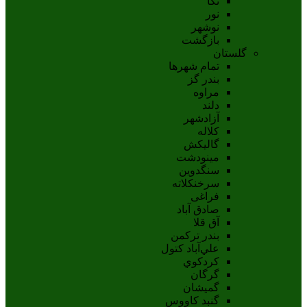
نکا
نور
نوشهر
بازگشت
گلستان
تمام شهر‌ها
بندر گز
مراوه
دلند
آزادشهر
کلاله
گالیکش
مینودشت
سنگدوین
سرخنکلاته
فراغی
صادق آباد
آق قلا
بندر ترکمن
علي‌آباد کتول
کردکوي
گرگان
گميشان
گنبد کاووس