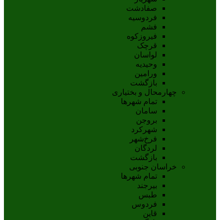
صفادشت
فردوسیه
فشم
فیروزکوه
قرچک
لواسان
وحیدیه
ورامین
بازگشت
چهارمحال و بختیاری
تمام شهر‌ها
سامان
بروجن
شهرکرد
فرخ‌شهر
لردگان
بازگشت
خراسان جنوبی
تمام شهر‌ها
بيرجند
طبس
فردوس
قاين