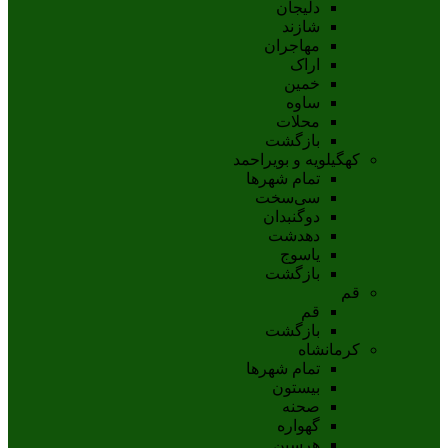
دلیجان
شازند
مهاجران
اراک
خمين
ساوه
محلات
بازگشت
کهگیلویه و بویراحمد
تمام شهر‌ها
سی‌سخت
دوگنبدان
دهدشت
ياسوج
بازگشت
قم
قم
بازگشت
کرمانشاه
تمام شهر‌ها
بیستون
صحنه
گهواره
هرسین