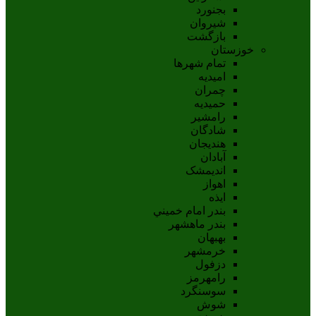
بجنورد
شيروان
بازگشت
خوزستان
تمام شهر‌ها
امیدیه
چمران
حمیدیه
رامشیر
شادگان
هندیجان
آبادان
انديمشک
اهواز
ايذه
بندر امام خميني
بندر ماهشهر
بهبهان
خرمشهر
دزفول
رامهرمز
سوسنگرد
شوش