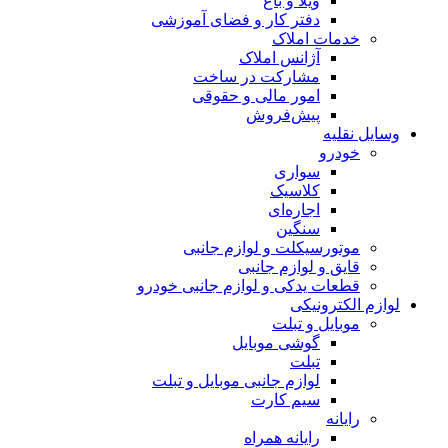
ویلا و باغ
دفتر کار و فضای آموزشی
خدمات املاک
آژانس املاک
مشارکت در ساخت
امور مالی و حقوقی
پیش‌فروش
وسایل نقلیه
خودرو
سواری
کلاسیک
اجاره‌ای
سنگین
موتورسیکلت و لوازم جانبی
قایق و لوازم جانبی
قطعات یدکی و لوازم جانبی خودرو
لوازم الکترونیکی
موبایل و تبلت
گوشی موبایل
تبلت
لوازم جانبی موبایل و تبلت
سیم کارت
رایانه
رایانه همراه