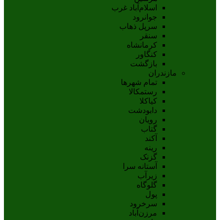
اسلام‌‌آباد غرب
جوانرود
سرپل ذهاب
سنقر
کرمانشاه
کنگاور
بازگشت
مازندران
تمام شهر‌ها
رستمکالا
کیاکلا
دابودشت
رویان
گتاب
آکند
رینه
گزنک
آستانه سرا
زیرآب
گلوگاه
پول
سرخرود
مرزن‌آباد