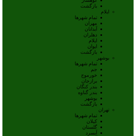
کوهسار
بازگشت
ایلام
تمام شهر‌ها
مهران
آبدانان
دهلران
ايلام
ايوان
بازگشت
بوشهر
تمام شهر‌ها
جم
خورموج
برازجان
بندر کنگان
بندر گناوه
بوشهر
بازگشت
تهران
تمام شهر‌ها
کیلان
گلستان
آبسرد