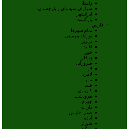
زاهدان
سراوان-سيستان و بلوچستان
ايرانشهر
بازگشت
فارس
تمام شهر‌ها
نورآباد ممسنی
نی‌ریز
اقلید
خور
زرقان
فیروزآباد
لار
لامرد
مهر
فسا
کازرون
مرودشت
جهرم
داراب
صدرا-فارس
آباده
شيراز
بازگشت