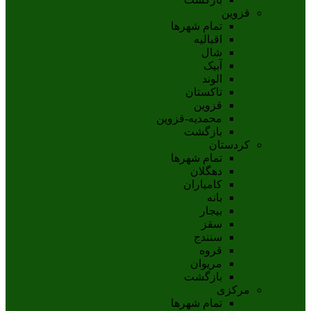
قزوین
تمام شهر‌ها
اقبالیه
شال
آبيک
الوند
تاکستان
قزوين
محمديه-قزوين
بازگشت
کردستان
تمام شهر‌ها
دهگلان
کامیاران
بانه
بيجار
سقز
سنندج
قروه
مريوان
بازگشت
مرکزی
تمام شهر‌ها