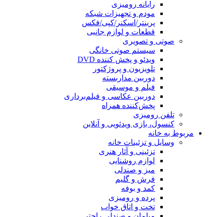
رایانه رومیزی
مودم و تجهیزات شبکه
پرینتر/اسکنر/کپی/فکس
قطعات و لوازم جانبی
صوتی و تصویری
سیستم صوتی خانگی
ویدئو و پخش کننده DVD
تلویزیون و پروژکتور
دوربین مداربسته
فیلم و موسیقی
دوربین عکاسی و فیلم‌برداری
پخش‌کننده همراه
تلفن رومیزی
کنسول، بازی‌ ویدئویی و آنلاین
مربوط به خانه
وسایل و تزئینات خانه
تزئینی و آثار هنری
لوازم روشنایی
میز و صندلی
فرش و گلیم
کمد و بوفه
پرده و رومیزی
تخت و اتاق خواب
مبلمان و صندلی راحتی