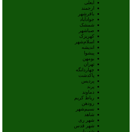
آبعلی
ارجمند
باقرشهر
جوادآباد
شمشک
صباشهر
کهریزک
اسلام‌شهر
اندیشه
پيشوا
بومهن
تهران
چهاردانگه
پاکدشت
پردیس
پرند
دماوند
رباط کریم
رودهن
نسيم‌شهر
شاهد
شهر ری
شهر قدس
شهریار