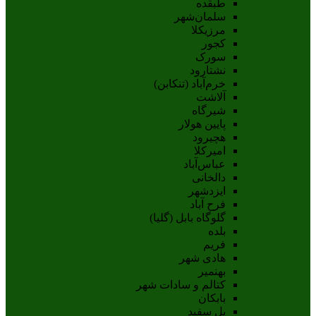
طبقده
سلمان‌شهر
مرزیکلا
کجور
سورک
نشتارود
خرم‌آباد (تنکابن)
آلاشت
شیرگاه
پایین هولار
هچیرود
امیرکلا
عباس‌آباد
دالخانی
ایزدشهر
فرح آباد
گلوگاه بابل (گلیا)
بلده
فریم
هادی شهر
بهنمیر
کتالم و سادات شهر
بابکان
پل سفید