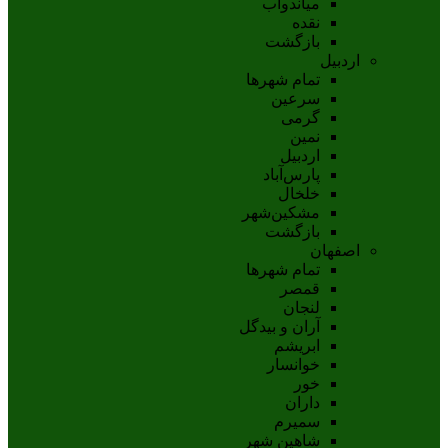
مياندوآب
نقده
بازگشت
اردبیل
تمام شهر‌ها
سرعین
گرمی
نمین
اردبيل
پارس‌آباد
خلخال
مشکين‌شهر
بازگشت
اصفهان
تمام شهر‌ها
قمصر
لنجان
آران و بیدگل
ابریشم
خوانسار
خور
داران
سمیرم
شاهین شهر