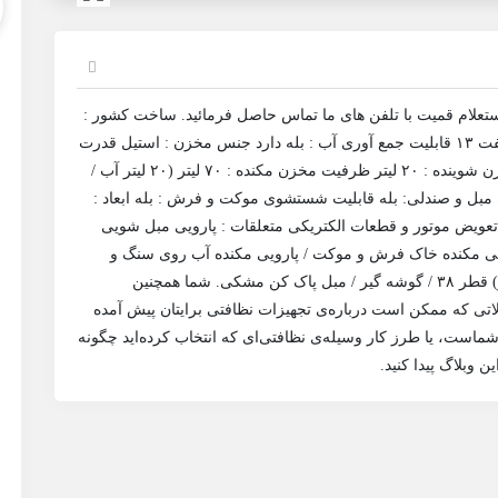
علام قمیت با تلفن های ما تماس حاصل فرمائید. ساخت کشور :
ایران موتورساخت کشور : چین نوع دریل : توسن با شفت ۱۳ قابلیت جمع آوری آب :‌ بله دارد جنس مخزن : استیل قدرت
موتور مکنده : ۳ عدد (مجموعا ۳۶۰۰ وات) ظرفیت مخزن شوینده : ۲۰ لیتر ظرفیت مخزن مکنده : ۷۰ لیتر (۲۰ لیتر آب /
 ۸ متر قابلیت شستشوی مبل و صندلی: بله قابلیت شستشوی موکت و فرش : بله ابعاد :
سال ضمانت تعویض موتور و قطعات الکتریکی متعلقات : پارویی مبل شویی
یی مکنده خاک فرش و موکت / پارویی مکنده آب روی سنگ و
سرامیک / لوله استیل دو تکه / لوله خرطومی (۲.۵ متر) قطر ۳۸ / گوشه گیر / مبل پاک کن مشکی. شما همچنین
الاتی که ممکن است درباره‌ی تجهیزات نظافتی برایتان پیش آمده
شماست، یا طرز کار وسیله‌ی نظافتی‌ای که انتخاب کرده‌اید چگونه
وبلاگ پیدا کنید.