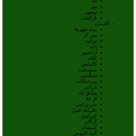
نکا
نور
نوشهر
بازگشت
گلستان
تمام شهر‌ها
بندر گز
مراوه
دلند
آزادشهر
کلاله
گالیکش
مینودشت
سنگدوین
سرخنکلاته
فراغی
صادق آباد
آق قلا
بندر ترکمن
علي‌آباد کتول
کردکوي
گرگان
گميشان
گنبد کاووس