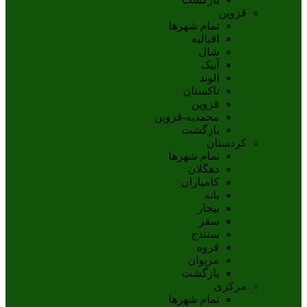
قزوین
تمام شهر‌ها
اقبالیه
شال
آبيک
الوند
تاکستان
قزوين
محمديه-قزوين
بازگشت
کردستان
تمام شهر‌ها
دهگلان
کامیاران
بانه
بيجار
سقز
سنندج
قروه
مريوان
بازگشت
مرکزی
تمام شهر‌ها