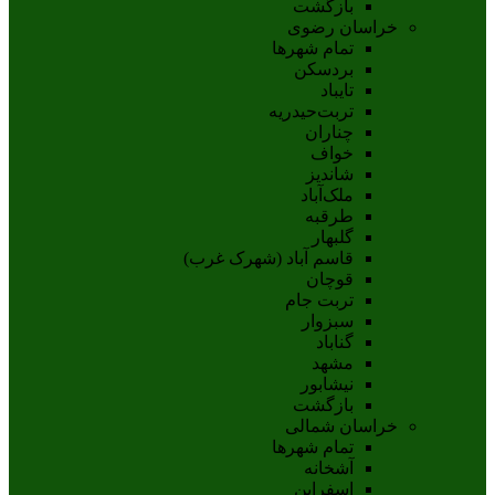
بازگشت
خراسان رضوی
تمام شهر‌ها
بردسکن
تایباد
تربت‌حیدریه
چناران
خواف
شاندیز
ملک‌آباد
طرقبه
گلبهار
قاسم آباد (شهرک غرب)
قوچان
تربت جام
سبزوار
گناباد
مشهد
نيشابور
بازگشت
خراسان شمالی
تمام شهر‌ها
آشخانه
اسفراين