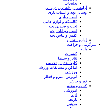
بدلیجات
آرایشی، بهداشتی و درمانی
وسایل بچه و اسباب بازی
اسباب بازی
کالسکه و لوازم جانبی
تخت و صندلی بچه
اسباب و اثاث بچه
کفش و لباس بچه
لوازم التحریر
سرگرمی و فراغت
بلیط
کنسرت
تئاتر و سینما
کارت هدیه و تخفیف
اماکن و مسابقات ورزشی
ورزشی
اتوبوس، مترو و قطار
تور و چارتر
کتاب و مجله
آموزشی
ادبی
تاریخی
مذهبی