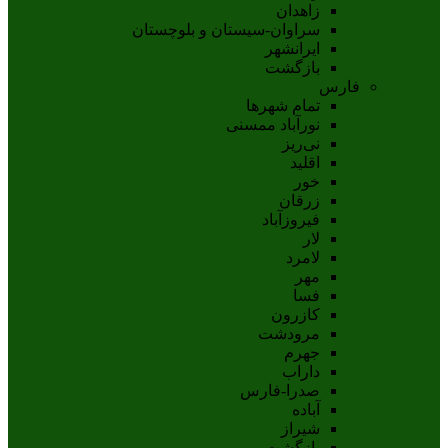
زاهدان
سراوان-سيستان و بلوچستان
ايرانشهر
بازگشت
فارس
تمام شهر‌ها
نورآباد ممسنی
نی‌ریز
اقلید
خور
زرقان
فیروزآباد
لار
لامرد
مهر
فسا
کازرون
مرودشت
جهرم
داراب
صدرا-فارس
آباده
شيراز
بازگشت