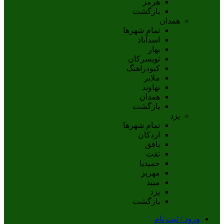
هرمز
بازگشت
همدان
تمام شهر‌ها
اسدآباد
بهار
تويسرکان
کبودراهنگ
ملاير
نهاوند
همدان
بازگشت
یزد
تمام شهر‌ها
اردکان
بافق
تفت
حميديا
مهریز
ميبد
يزد
بازگشت
ورود / ثبت نام