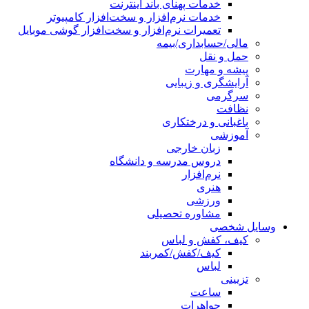
خدمات پهنای باند اینترنت
خدمات نرم‌افزار و سخت‌افزار کامپیوتر
تعمیرات نرم‌افزار و سخت‌افزار گوشی موبایل
مالی/حسابداری/بیمه
حمل و نقل
پیشه و مهارت
آرایشگری و زیبایی
سرگرمی
نظافت
باغبانی و درختکاری
آموزشی
زبان خارجی
دروس مدرسه و دانشگاه
نرم‌افزار
هنری
ورزشی
مشاوره تحصیلی
وسایل شخصی
کیف، کفش و لباس
کیف/کفش/کمربند
لباس
تزیینی
ساعت
جواهرات