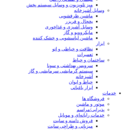
میز تلویزیون و وسایل سیستم پخش
وسایل آشپزخانه
ماشین ظرفشویی
یخچال و فریزر
وسایل آشپزی و غذاخوری
مایکروویو و گاز
ماشین لباسشویی و خشک کننده
ابزار
نظافت و خیاطی و اتو
تعمیرات
ساختمان و حیاط
سرویس بهداشتی و سونا
سیستم گرمایشی سرمایشی و گاز
آشپزخانه
حیاط و ایوان
ابزار باغبانی
خدمات
فروشگاه ها
موتور و ماشین
پذیرایی/مراسم
خدمات رایانه‌ای و موبایل
فروش دامنه و سایت
میزبانی و طراحی سایت