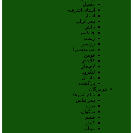
منجیل
آستانه اشرفيه
آستارا
بندر انزلي
تالش
چابکسر
رشت
رودسر
صومعه‌سرا
فومن
کلاچاي
لاهيجان
لنگرود
ماسال
بازگشت
هرمزگان
تمام شهر‌ها
بندرعباس
تخت
درگهان
قشم
کيش
ميناب