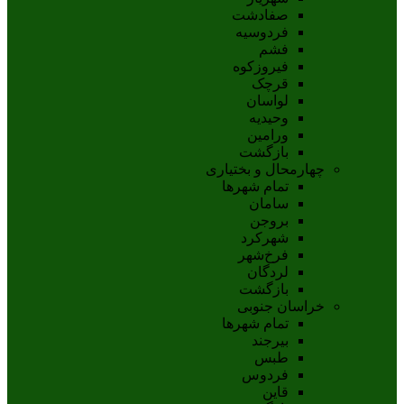
صفادشت
فردوسیه
فشم
فیروزکوه
قرچک
لواسان
وحیدیه
ورامین
بازگشت
چهارمحال و بختیاری
تمام شهر‌ها
سامان
بروجن
شهرکرد
فرخ‌شهر
لردگان
بازگشت
خراسان جنوبی
تمام شهر‌ها
بيرجند
طبس
فردوس
قاين