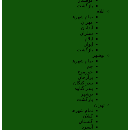
کوهسار
بازگشت
ایلام
تمام شهر‌ها
مهران
آبدانان
دهلران
ايلام
ايوان
بازگشت
بوشهر
تمام شهر‌ها
جم
خورموج
برازجان
بندر کنگان
بندر گناوه
بوشهر
بازگشت
تهران
تمام شهر‌ها
کیلان
گلستان
آبسرد