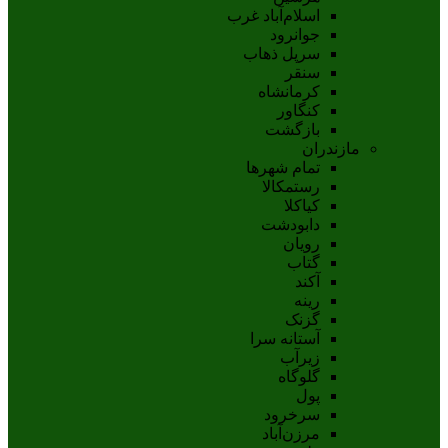
اسلام‌‌آباد غرب
جوانرود
سرپل ذهاب
سنقر
کرمانشاه
کنگاور
بازگشت
مازندران
تمام شهر‌ها
رستمکالا
کیاکلا
دابودشت
رویان
گتاب
آکند
رینه
گزنک
آستانه سرا
زیرآب
گلوگاه
پول
سرخرود
مرزن‌آباد