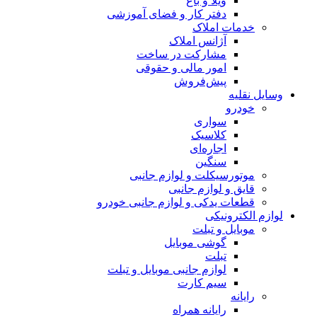
ویلا و باغ
دفتر کار و فضای آموزشی
خدمات املاک
آژانس املاک
مشارکت در ساخت
امور مالی و حقوقی
پیش‌فروش
وسایل نقلیه
خودرو
سواری
کلاسیک
اجاره‌ای
سنگین
موتورسیکلت و لوازم جانبی
قایق و لوازم جانبی
قطعات یدکی و لوازم جانبی خودرو
لوازم الکترونیکی
موبایل و تبلت
گوشی موبایل
تبلت
لوازم جانبی موبایل و تبلت
سیم کارت
رایانه
رایانه همراه