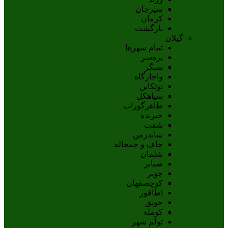
سيرجان
کرمان
بازگشت
گیلان
تمام شهر‌ها
پره‌سر
سنگر
واجارگاه
توتکابن
سیاهکل
طاهرگوراب
جیرنده
شفت
شاندرمن
چاف و چمخاله
شلمان
ضیابر
چوبر
کوچصفهان
اطاقور
حویق
کومله
تولم شهر