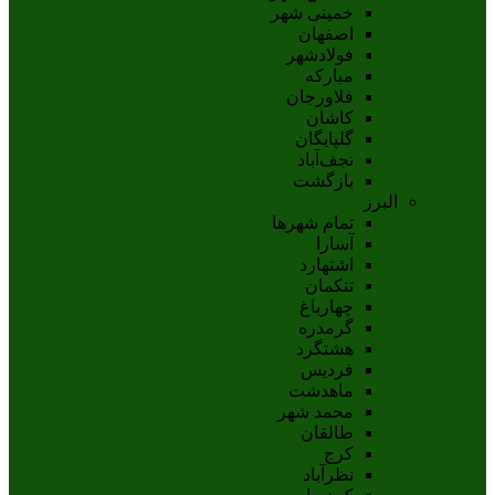
خمینی شهر
اصفهان
فولادشهر
مبارکه
فلاورجان
کاشان
گلپايگان
نجف‌آباد
بازگشت
البرز
تمام شهر‌ها
آسارا
اشتهارد
تنکمان
چهارباغ
گرمدره
هشتگرد
فردیس
ماهدشت
محمد شهر
طالقان
کرج
نظرآباد