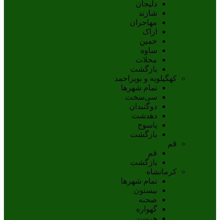
دلیجان
شازند
مهاجران
اراک
خمين
ساوه
محلات
بازگشت
کهگیلویه و بویراحمد
تمام شهر‌ها
سی‌سخت
دوگنبدان
دهدشت
ياسوج
بازگشت
قم
قم
بازگشت
کرمانشاه
تمام شهر‌ها
بیستون
صحنه
گهواره
هرسین