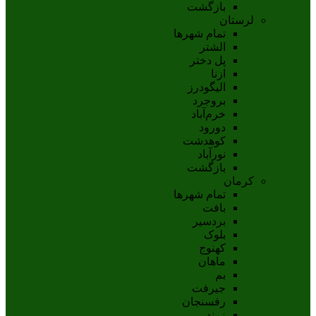
بازگشت
لرستان
تمام شهر‌ها
الشتر
پل دختر
ازنا
اليگودرز
بروجرد
خرم‌آباد
دورود
کوهدشت
نورآباد
بازگشت
کرمان
تمام شهر‌ها
بافت
بردسیر
بلوک
کهنوج
ماهان
بم
جيرفت
رفسنجان
زرند