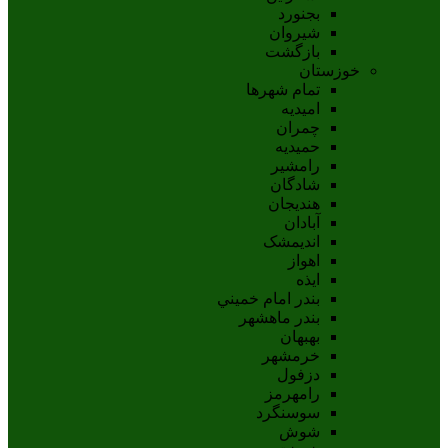
بجنورد
شيروان
بازگشت
خوزستان
تمام شهر‌ها
امیدیه
چمران
حمیدیه
رامشیر
شادگان
هندیجان
آبادان
انديمشک
اهواز
ايذه
بندر امام خميني
بندر ماهشهر
بهبهان
خرمشهر
دزفول
رامهرمز
سوسنگرد
شوش