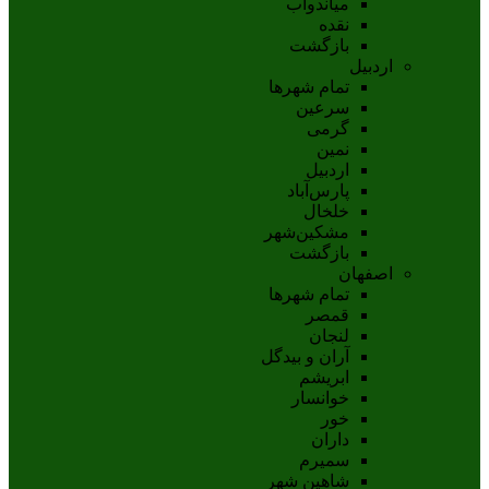
مياندوآب
نقده
بازگشت
اردبیل
تمام شهر‌ها
سرعین
گرمی
نمین
اردبيل
پارس‌آباد
خلخال
مشکين‌شهر
بازگشت
اصفهان
تمام شهر‌ها
قمصر
لنجان
آران و بیدگل
ابریشم
خوانسار
خور
داران
سمیرم
شاهین شهر