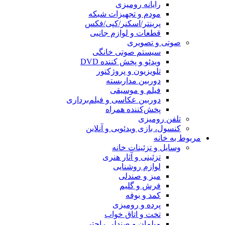
رایانه رومیزی
مودم و تجهیزات شبکه
پرینتر/اسکنر/کپی/فکس
قطعات و لوازم جانبی
صوتی و تصویری
سیستم صوتی خانگی
ویدئو و پخش کننده DVD
تلویزیون و پروژکتور
دوربین مداربسته
فیلم و موسیقی
دوربین عکاسی و فیلم‌برداری
پخش‌کننده همراه
تلفن رومیزی
کنسول، بازی‌ ویدئویی و آنلاین
مربوط به خانه
وسایل و تزئینات خانه
تزئینی و آثار هنری
لوازم روشنایی
میز و صندلی
فرش و گلیم
کمد و بوفه
پرده و رومیزی
تخت و اتاق خواب
مبلمان و صندلی راحتی