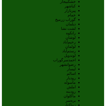
خشکبیجار
کیاشهر
پیربازار
خمام
گوراب زرمیخ
دیلمان
لشت نشا
رانکوه
لوشان
رحیم‌آباد
لولمان
رستم‌آباد
لوندویل
احمدسرگوراب
رضوانشهر
لیسار
اسالم
رودبار
ماسوله
املش
رودبنه
ماکلوان
بره‌سر
زیباکنار