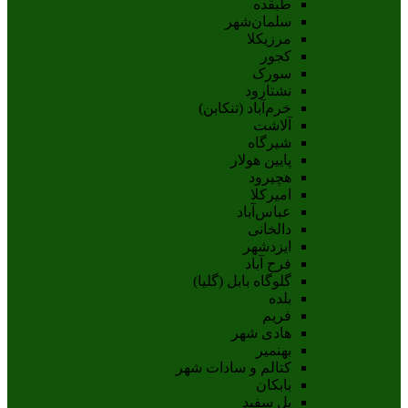
طبقده
سلمان‌شهر
مرزیکلا
کجور
سورک
نشتارود
خرم‌آباد (تنکابن)
آلاشت
شیرگاه
پایین هولار
هچیرود
امیرکلا
عباس‌آباد
دالخانی
ایزدشهر
فرح آباد
گلوگاه بابل (گلیا)
بلده
فریم
هادی شهر
بهنمیر
کتالم و سادات شهر
بابکان
پل سفید