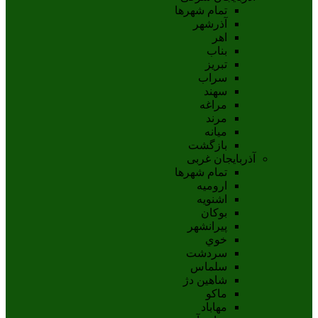
تمام شهر‌ها
آذرشهر
اهر
بناب
تبريز
سراب
سهند
مراغه
مرند
ميانه
بازگشت
آذربایجان غربی
تمام شهر‌ها
اروميه
اشنويه
بوکان
پيرانشهر
خوي
سردشت
سلماس
شاهين دژ
ماکو
مهاباد