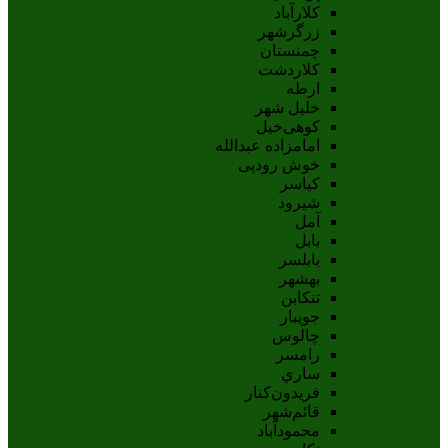
کلارآباد
زرگرشهر
چمنستان
کلاردشت
ارطه
خلیل شهر
کوهی‌خیل
امامزاده عبدالله
خوش رودپی
کیاسر
شیرود
آمل
بابل
بابلسر
بهشهر
تنکابن
جويبار
چالوس
رامسر
ساري
فريدون‌کنار
قائم‌شهر
محمودآباد