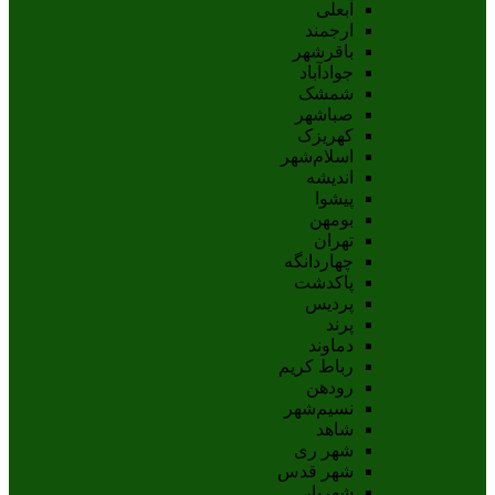
آبعلی
ارجمند
باقرشهر
جوادآباد
شمشک
صباشهر
کهریزک
اسلام‌شهر
اندیشه
پيشوا
بومهن
تهران
چهاردانگه
پاکدشت
پردیس
پرند
دماوند
رباط کریم
رودهن
نسيم‌شهر
شاهد
شهر ری
شهر قدس
شهریار