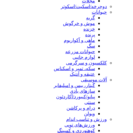
مجلات
دوچرخه/اسکیت/اسکوتر
حیوانات
گربه
موش و خرگوش
خزنده
پرنده
ماهی و آکواریوم
سگ
حیوانات مزرعه
لوازم جانبی
کلکسیون و سرگرمی
سکه، تمبر و اسکناس
عتیقه و آنتیک
آلات موسیقی
گیتار، بیس و امپلیفایر
سازهای بادی
پیانو/کیبورد/آکاردئون
سنتی
درام و پرکاشن
ویولن
ورزش و تناسب اندام
ورزش‌های توپی
کوهنوردی و کمپینگ