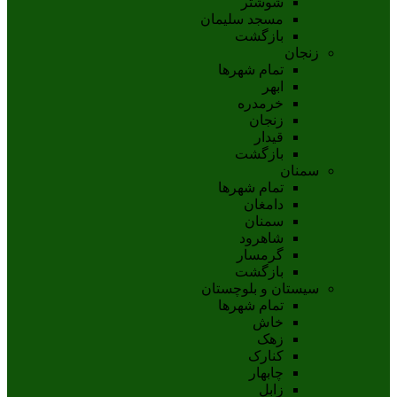
شوشتر
مسجد سليمان
بازگشت
زنجان
تمام شهر‌ها
ابهر
خرمدره
زنجان
قيدار
بازگشت
سمنان
تمام شهر‌ها
دامغان
سمنان
شاهرود
گرمسار
بازگشت
سیستان و بلوچستان
تمام شهر‌ها
خاش
زهک
کنارک
چابهار
زابل