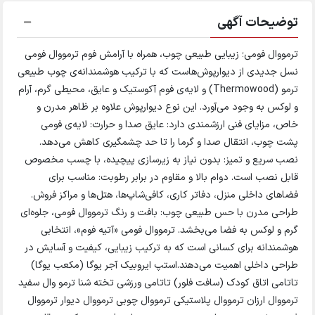
توضیحات آگهی
ترمووال فومی؛ زیبایی طبیعی چوب، همراه با آرامش فوم ترمووال فومی
نسل جدیدی از دیوارپوش‌هاست که با ترکیب هوشمندانه‌ی چوب طبیعی
ترمو (Thermowood) و لایه‌ی فوم آکوستیک و عایق، محیطی گرم، آرام
و لوکس به وجود می‌آورد. این نوع دیوارپوش علاوه بر ظاهر مدرن و
خاص، مزایای فنی ارزشمندی دارد: عایق صدا و حرارت: لایه‌ی فومی
پشت چوب، انتقال صدا و گرما را تا حد چشمگیری کاهش می‌دهد.
نصب سریع و تمیز: بدون نیاز به زیرسازی پیچیده، با چسب مخصوص
قابل نصب است. دوام بالا و مقاوم در برابر رطوبت: مناسب برای
فضاهای داخلی منزل، دفاتر کاری، کافی‌شاپ‌ها، هتل‌ها و مراکز فروش.
طراحی مدرن با حس طبیعی چوب: بافت و رنگ ترمووال فومی، جلوه‌ای
گرم و لوکس به فضا می‌بخشد. ترمووال فومی «آتیه فوم»، انتخابی
هوشمندانه برای کسانی است که به ترکیب زیبایی، کیفیت و آسایش در
طراحی داخلی اهمیت می‌دهند.استپ ایروبیک آجر یوگا (مکعب یوگا)
تاتامی اتاق کودک (سافت فلور) تاتامی ورزشی تخته شنا ترمو وال سفید
ترمووال ارزان ترمووال پلاستیکی ترمووال چوبی ترمووال دیوار ترمووال