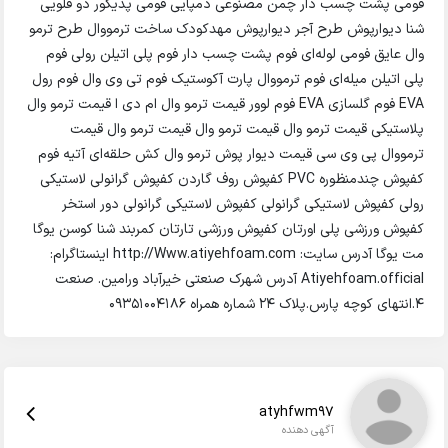
فومی پشت چسب دار چمن مصنوعی دمپایی فومی پدیکور دو قلویی
شنا دیوارپوش طرح آجر دیوارپوش مهدکودک ساخت ترمووال طرح ترمو
وال عایق فومی لوله‌ای فوم پشت چسب دار فوم پلی اتیلن رولی فوم
پلی اتیلن میله‌ای فوم ترمووال پارت آکوستیک فوم تی وی وال فوم رول
EVA فوم گلسازی EVA فوم لوور قیمت ترمو وال ام دی ا قیمت ترمو وال
پلاستیکی قیمت ترمو وال قیمت ترمو وال قیمت ترمو وال قیمت
ترمووال پی وی سی قیمت دیوار پوش ترمو وال کش حلقه‌ای آتیه فوم
کفپوش چندمنظوره PVC کفپوش روف گاردن کفپوش گرانولی لاستیکی
رولی کفپوش لاستیکی گرانولی کفپوش لاستیکی گرانولی دور استخر
کفپوش ورزشی پلی اورتان کفپوش ورزشی تارتان کمربند شنا کوسن یوگا
مت یوگا آدرس سایت: http://Www.atiyehfoam.com اینستاگرام:
Atiyehfoam.official آدرس شهرک صنعتی خیرآباد ورامین. صنعت
4.انتهای کوچه پارس.پلاک 24 شماره همراه 09351004186
atyhfwm97
آگهی دهنده