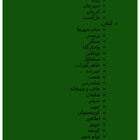
سيرجان
کرمان
بازگشت
گیلان
تمام شهر‌ها
پره‌سر
سنگر
واجارگاه
توتکابن
سیاهکل
طاهرگوراب
جیرنده
شفت
شاندرمن
چاف و چمخاله
شلمان
ضیابر
چوبر
کوچصفهان
اطاقور
حویق
کومله
تولم شهر