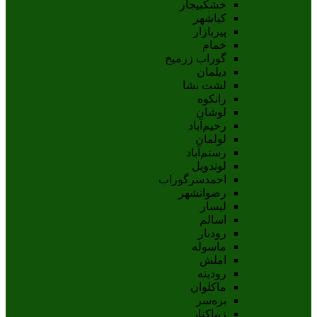
خشکبیجار
کیاشهر
پیربازار
خمام
گوراب زرمیخ
دیلمان
لشت نشا
رانکوه
لوشان
رحیم‌آباد
لولمان
رستم‌آباد
لوندویل
احمدسرگوراب
رضوانشهر
لیسار
اسالم
رودبار
ماسوله
املش
رودبنه
ماکلوان
بره‌سر
زیباکنار