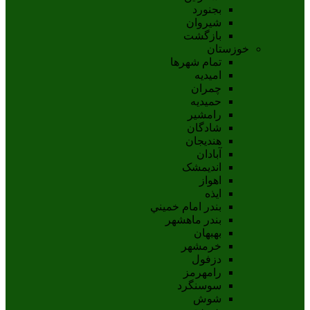
بجنورد
شيروان
بازگشت
خوزستان
تمام شهر‌ها
امیدیه
چمران
حمیدیه
رامشیر
شادگان
هندیجان
آبادان
انديمشک
اهواز
ايذه
بندر امام خميني
بندر ماهشهر
بهبهان
خرمشهر
دزفول
رامهرمز
سوسنگرد
شوش