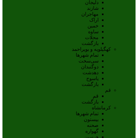
دلیجان
شازند
مهاجران
اراک
خمين
ساوه
محلات
بازگشت
کهگیلویه و بویراحمد
تمام شهر‌ها
سی‌سخت
دوگنبدان
دهدشت
ياسوج
بازگشت
قم
قم
بازگشت
کرمانشاه
تمام شهر‌ها
بیستون
صحنه
گهواره
هرسین