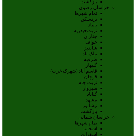
بازگشت
خراسان رضوی
تمام شهر‌ها
بردسکن
تایباد
تربت‌حیدریه
چناران
خواف
شاندیز
ملک‌آباد
طرقبه
گلبهار
قاسم آباد (شهرک غرب)
قوچان
تربت جام
سبزوار
گناباد
مشهد
نيشابور
بازگشت
خراسان شمالی
تمام شهر‌ها
آشخانه
اسفراين