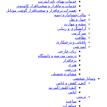
خدمات پهنای باند اینترنت
خدمات نرم‌افزار و سخت‌افزار کامپیوتر
تعمیرات نرم‌افزار و سخت‌افزار گوشی موبایل
مالی/حسابداری/بیمه
حمل و نقل
پیشه و مهارت
آرایشگری و زیبایی
سرگرمی
نظافت
باغبانی و درختکاری
آموزشی
زبان خارجی
دروس مدرسه و دانشگاه
نرم‌افزار
هنری
ورزشی
مشاوره تحصیلی
وسایل شخصی
کیف، کفش و لباس
کیف/کفش/کمربند
لباس
تزیینی
ساعت
جواهرات