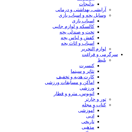
بدلیجات
آرایشی، بهداشتی و درمانی
وسایل بچه و اسباب بازی
اسباب بازی
کالسکه و لوازم جانبی
تخت و صندلی بچه
کفش و لباس بچه
اسباب و اثاث بچه
لوازم التحریر
سرگرمی و فراغت
بلیط
کنسرت
تئاتر و سینما
کارت هدیه و تخفیف
اماکن و مسابقات ورزشی
ورزشی
اتوبوس، مترو و قطار
تور و چارتر
کتاب و مجله
آموزشی
ادبی
تاریخی
مذهبی