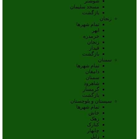
شوشتر
مسجد سليمان
بازگشت
زنجان
تمام شهر‌ها
ابهر
خرمدره
زنجان
قيدار
بازگشت
سمنان
تمام شهر‌ها
دامغان
سمنان
شاهرود
گرمسار
بازگشت
سیستان و بلوچستان
تمام شهر‌ها
خاش
زهک
کنارک
چابهار
زابل