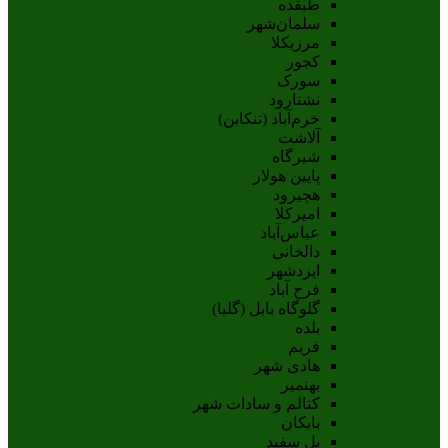
طبقده
سلمان‌شهر
مرزیکلا
کجور
سورک
نشتارود
خرم‌آباد (تنکابن)
آلاشت
شیرگاه
پایین هولار
هچیرود
امیرکلا
عباس‌آباد
دالخانی
ایزدشهر
فرح آباد
گلوگاه بابل (گلیا)
بلده
فریم
هادی شهر
بهنمیر
کتالم و سادات شهر
بابکان
پل سفید