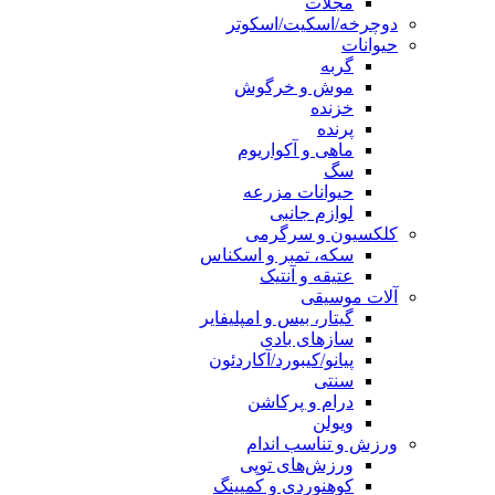
مجلات
دوچرخه/اسکیت/اسکوتر
حیوانات
گربه
موش و خرگوش
خزنده
پرنده
ماهی و آکواریوم
سگ
حیوانات مزرعه
لوازم جانبی
کلکسیون و سرگرمی
سکه، تمبر و اسکناس
عتیقه و آنتیک
آلات موسیقی
گیتار، بیس و امپلیفایر
سازهای بادی
پیانو/کیبورد/آکاردئون
سنتی
درام و پرکاشن
ویولن
ورزش و تناسب اندام
ورزش‌های توپی
کوهنوردی و کمپینگ