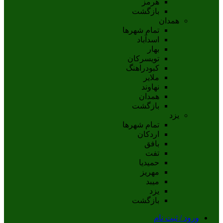
هرمز
بازگشت
همدان
تمام شهر‌ها
اسدآباد
بهار
تويسرکان
کبودراهنگ
ملاير
نهاوند
همدان
بازگشت
یزد
تمام شهر‌ها
اردکان
بافق
تفت
حميديا
مهریز
ميبد
يزد
بازگشت
ورود / ثبت نام