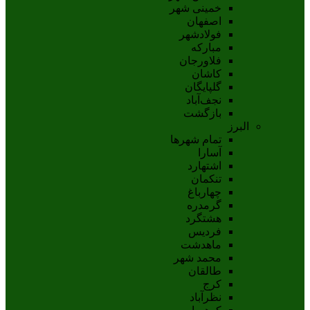
خمینی شهر
اصفهان
فولادشهر
مبارکه
فلاورجان
کاشان
گلپايگان
نجف‌آباد
بازگشت
البرز
تمام شهر‌ها
آسارا
اشتهارد
تنکمان
چهارباغ
گرمدره
هشتگرد
فردیس
ماهدشت
محمد شهر
طالقان
کرج
نظرآباد