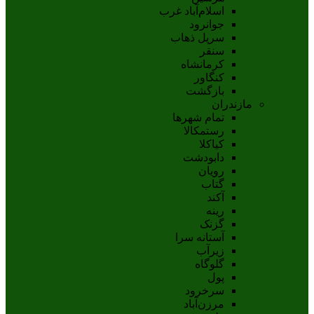
اسلام‌‌آباد غرب
جوانرود
سرپل ذهاب
سنقر
کرمانشاه
کنگاور
بازگشت
مازندران
تمام شهر‌ها
رستمکالا
کیاکلا
دابودشت
رویان
گتاب
آکند
رینه
گزنک
آستانه سرا
زیرآب
گلوگاه
پول
سرخرود
مرزن‌آباد