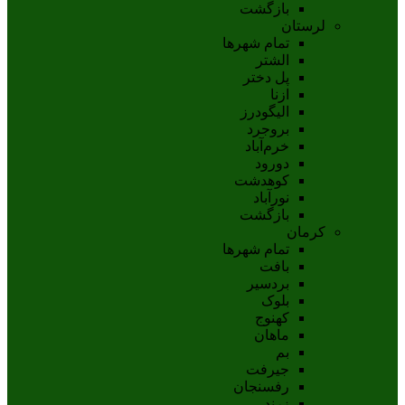
بازگشت
لرستان
تمام شهر‌ها
الشتر
پل دختر
ازنا
اليگودرز
بروجرد
خرم‌آباد
دورود
کوهدشت
نورآباد
بازگشت
کرمان
تمام شهر‌ها
بافت
بردسیر
بلوک
کهنوج
ماهان
بم
جيرفت
رفسنجان
زرند