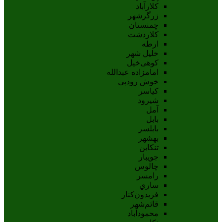
کلارآباد
زرگرشهر
چمنستان
کلاردشت
ارطه
خلیل شهر
کوهی‌خیل
امامزاده عبدالله
خوش رودپی
کیاسر
شیرود
آمل
بابل
بابلسر
بهشهر
تنکابن
جويبار
چالوس
رامسر
ساري
فريدون‌کنار
قائم‌شهر
محمودآباد