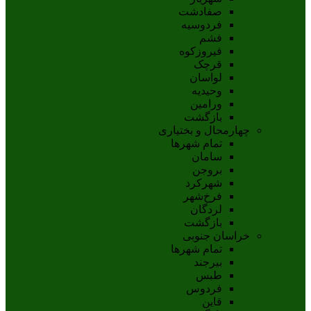
صفادشت
فردوسیه
فشم
فیروزکوه
قرچک
لواسان
وحیدیه
ورامین
بازگشت
چهارمحال و بختیاری
تمام شهر‌ها
سامان
بروجن
شهرکرد
فرخ‌شهر
لردگان
بازگشت
خراسان جنوبی
تمام شهر‌ها
بيرجند
طبس
فردوس
قاين