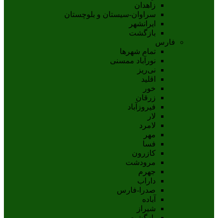
زاهدان
سراوان-سيستان و بلوچستان
ايرانشهر
بازگشت
فارس
تمام شهر‌ها
نورآباد ممسنی
نی‌ریز
اقلید
خور
زرقان
فیروزآباد
لار
لامرد
مهر
فسا
کازرون
مرودشت
جهرم
داراب
صدرا-فارس
آباده
شيراز
بازگشت