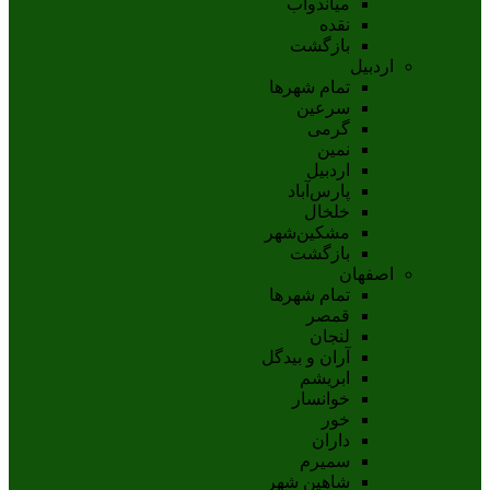
مياندوآب
نقده
بازگشت
اردبیل
تمام شهر‌ها
سرعین
گرمی
نمین
اردبيل
پارس‌آباد
خلخال
مشکين‌شهر
بازگشت
اصفهان
تمام شهر‌ها
قمصر
لنجان
آران و بیدگل
ابریشم
خوانسار
خور
داران
سمیرم
شاهین شهر