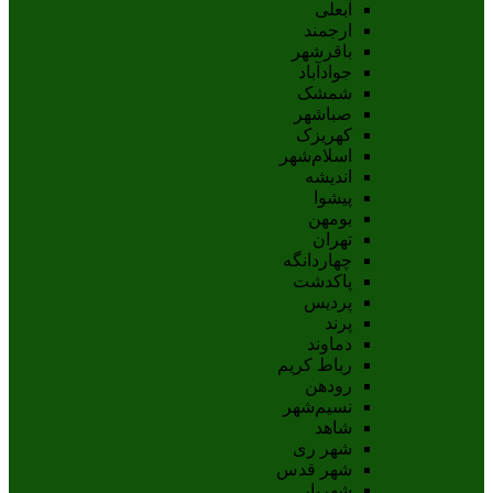
آبعلی
ارجمند
باقرشهر
جوادآباد
شمشک
صباشهر
کهریزک
اسلام‌شهر
اندیشه
پيشوا
بومهن
تهران
چهاردانگه
پاکدشت
پردیس
پرند
دماوند
رباط کریم
رودهن
نسيم‌شهر
شاهد
شهر ری
شهر قدس
شهریار