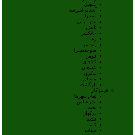
منجیل
آستانه اشرفيه
آستارا
بندر انزلي
تالش
چابکسر
رشت
رودسر
صومعه‌سرا
فومن
کلاچاي
لاهيجان
لنگرود
ماسال
بازگشت
هرمزگان
تمام شهر‌ها
بندرعباس
تخت
درگهان
قشم
کيش
ميناب