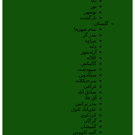
نکا
نور
نوشهر
بازگشت
گلستان
تمام شهر‌ها
بندر گز
مراوه
دلند
آزادشهر
کلاله
گالیکش
مینودشت
سنگدوین
سرخنکلاته
فراغی
صادق آباد
آق قلا
بندر ترکمن
علي‌آباد کتول
کردکوي
گرگان
گميشان
گنبد کاووس