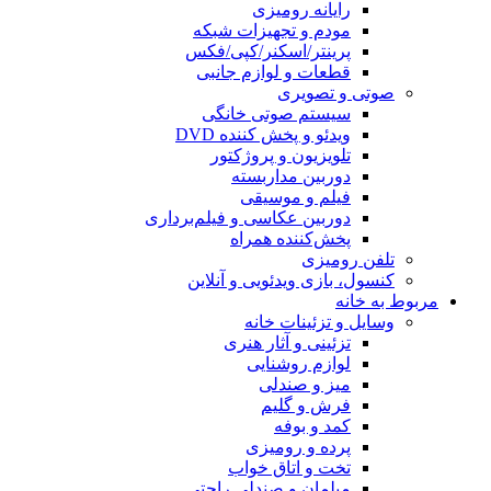
رایانه رومیزی
مودم و تجهیزات شبکه
پرینتر/اسکنر/کپی/فکس
قطعات و لوازم جانبی
صوتی و تصویری
سیستم صوتی خانگی
ویدئو و پخش کننده DVD
تلویزیون و پروژکتور
دوربین مداربسته
فیلم و موسیقی
دوربین عکاسی و فیلم‌برداری
پخش‌کننده همراه
تلفن رومیزی
کنسول، بازی‌ ویدئویی و آنلاین
مربوط به خانه
وسایل و تزئینات خانه
تزئینی و آثار هنری
لوازم روشنایی
میز و صندلی
فرش و گلیم
کمد و بوفه
پرده و رومیزی
تخت و اتاق خواب
مبلمان و صندلی راحتی