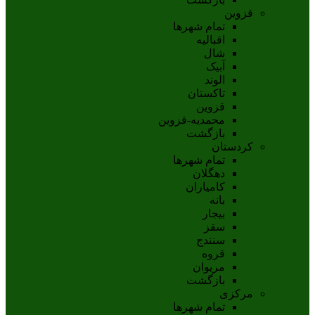
قزوین
تمام شهر‌ها
اقبالیه
شال
آبيک
الوند
تاکستان
قزوين
محمديه-قزوين
بازگشت
کردستان
تمام شهر‌ها
دهگلان
کامیاران
بانه
بيجار
سقز
سنندج
قروه
مريوان
بازگشت
مرکزی
تمام شهر‌ها