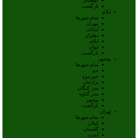
کوهسار
بازگشت
ایلام
تمام شهر‌ها
مهران
آبدانان
دهلران
ايلام
ايوان
بازگشت
بوشهر
تمام شهر‌ها
جم
خورموج
برازجان
بندر کنگان
بندر گناوه
بوشهر
بازگشت
تهران
تمام شهر‌ها
کیلان
گلستان
آبسرد