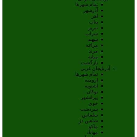
تمام شهر‌ها
آذرشهر
اهر
بناب
تبريز
سراب
سهند
مراغه
مرند
ميانه
بازگشت
آذربایجان غربی
تمام شهر‌ها
اروميه
اشنويه
بوکان
پيرانشهر
خوي
سردشت
سلماس
شاهين دژ
ماکو
مهاباد