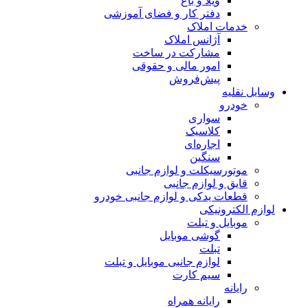
ویلا و باغ
دفتر کار و فضای آموزشی
خدمات املاک
آژانس املاک
مشارکت در ساخت
امور مالی و حقوقی
پیش‌فروش
وسایل نقلیه
خودرو
سواری
کلاسیک
اجاره‌ای
سنگین
موتورسیکلت و لوازم جانبی
قایق و لوازم جانبی
قطعات یدکی و لوازم جانبی خودرو
لوازم الکترونیکی
موبایل و تبلت
گوشی موبایل
تبلت
لوازم جانبی موبایل و تبلت
سیم کارت
رایانه
رایانه همراه