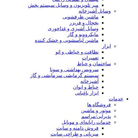
میز تلویزیون و وسایل سیستم پخش
وسایل آشپزخانه
ماشین ظرفشویی
یخچال و فریزر
وسایل آشپزی و غذاخوری
مایکروویو و گاز
ماشین لباسشویی و خشک کننده
ابزار
نظافت و خیاطی و اتو
تعمیرات
ساختمان و حیاط
سرویس بهداشتی و سونا
سیستم گرمایشی سرمایشی و گاز
آشپزخانه
حیاط و ایوان
ابزار باغبانی
خدمات
فروشگاه ها
موتور و ماشین
پذیرایی/مراسم
خدمات رایانه‌ای و موبایل
فروش دامنه و سایت
میزبانی و طراحی سایت