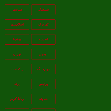
شمشک
صباشهر
کهریزک
اسلام‌شهر
اندیشه
پيشوا
بومهن
تهران
چهاردانگه
پاکدشت
پردیس
پرند
دماوند
رباط کریم