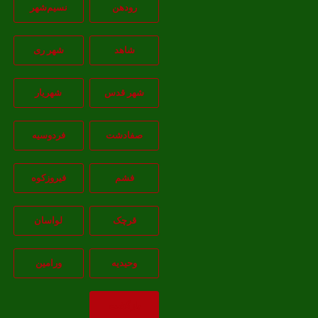
رودهن
نسيم‌شهر
شاهد
شهر ری
شهر قدس
شهریار
صفادشت
فردوسیه
فشم
فیروزکوه
قرچک
لواسان
وحیدیه
ورامین
بازگشت