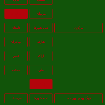
مريوان
بازگشت
مرکزی
تمام شهر‌ها
دلیجان
شازند
مهاجران
اراک
خمين
ساوه
محلات
بازگشت
کهگیلویه و بویراحمد
تمام شهر‌ها
سی‌سخت