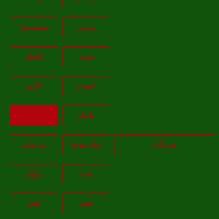
رودسر
صومعه‌سرا
فومن
کلاچاي
لاهيجان
لنگرود
ماسال
بازگشت
هرمزگان
تمام شهر‌ها
بندرعباس
تخت
درگهان
قشم
کيش