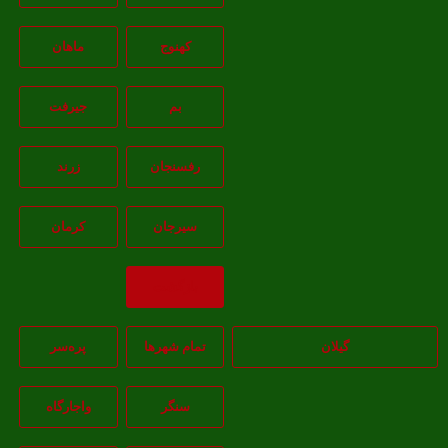
کهنوج
ماهان
بم
جيرفت
رفسنجان
زرند
سيرجان
کرمان
بازگشت
گیلان
تمام شهر‌ها
پره‌سر
سنگر
واجارگاه