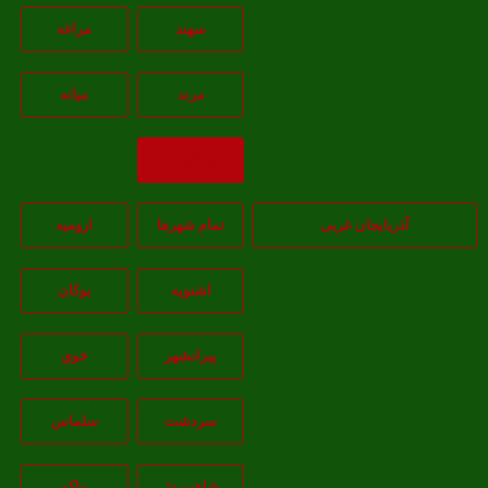
سهند
مراغه
مرند
ميانه
بازگشت
آذربایجان غربی
تمام شهر‌ها
اروميه
اشنويه
بوکان
پيرانشهر
خوي
سردشت
سلماس
شاهين دژ
ماکو