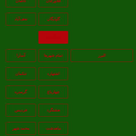
فلاورجان
کاشان
گلپايگان
نجف‌آباد
بازگشت
البرز
تمام شهر‌ها
آسارا
اشتهارد
تنکمان
چهارباغ
گرمدره
هشتگرد
فردیس
ماهدشت
محمد شهر