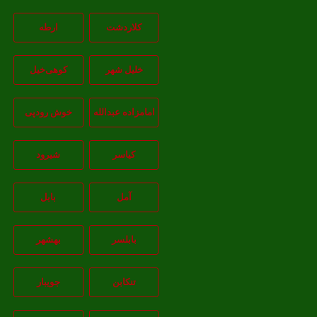
کلاردشت
ارطه
خلیل شهر
کوهی‌خیل
امامزاده عبدالله
خوش رودپی
کیاسر
شیرود
آمل
بابل
بابلسر
بهشهر
تنکابن
جويبار