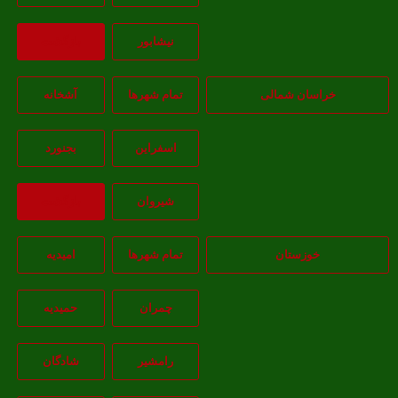
نيشابور
بازگشت
خراسان شمالی
تمام شهر‌ها
آشخانه
اسفراين
بجنورد
شيروان
بازگشت
خوزستان
تمام شهر‌ها
امیدیه
چمران
حمیدیه
رامشیر
شادگان