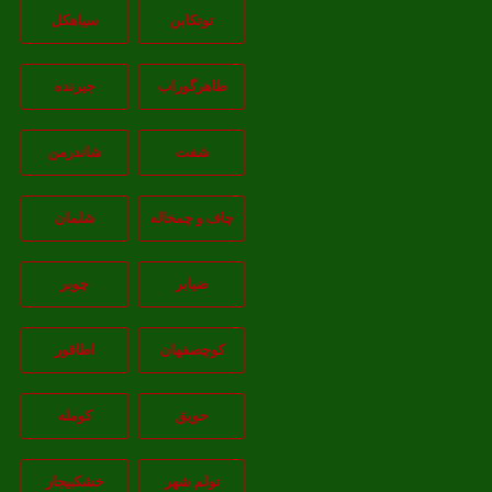
توتکابن
سیاهکل
طاهرگوراب
جیرنده
شفت
شاندرمن
چاف و چمخاله
شلمان
ضیابر
چوبر
کوچصفهان
اطاقور
حویق
کومله
تولم شهر
خشکبیجار