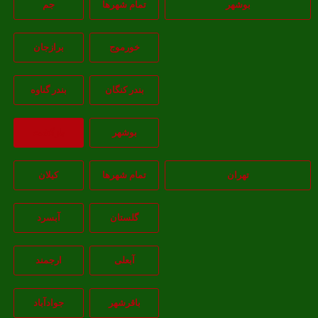
بوشهر
تمام شهر‌ها
جم
خورموج
برازجان
بندر کنگان
بندر گناوه
بوشهر
بازگشت
تهران
تمام شهر‌ها
کیلان
گلستان
آبسرد
آبعلی
ارجمند
باقرشهر
جوادآباد