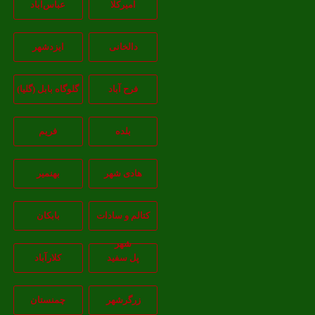
امیرکلا
عباس‌آباد
دالخانی
ایزدشهر
فرح آباد
گلوگاه بابل (گلیا)
بلده
فریم
هادی شهر
بهنمیر
کتالم و سادات
بابکان
شهر
پل سفید
کلارآباد
زرگرشهر
چمنستان