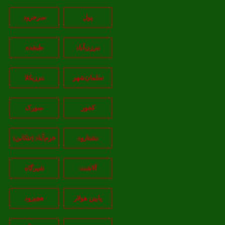
پول
سرخرود
مرزن‌آباد
طبقده
سلمان‌شهر
مرزیکلا
کجور
سورک
نشتارود
خرم‌آباد (تنکابن)
آلاشت
شیرگاه
پایین هولار
هچیرود