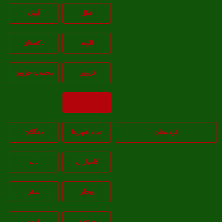
شال
آبيک
الوند
تاکستان
قزوين
محمديه-قزوين
بازگشت
کردستان
تمام شهر‌ها
دهگلان
کامیاران
بانه
بيجار
سقز
سنندج
قروه