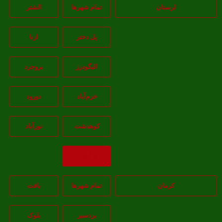
لرستان
تمام شهر‌ها
الشتر
پل دختر
ازنا
اليگودرز
بروجرد
خرم‌آباد
دورود
کوهدشت
نورآباد
بازگشت
کرمان
تمام شهر‌ها
بافت
بردسیر
بلوک