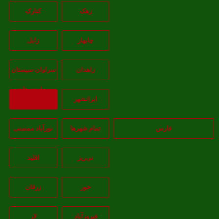
زهک
کنارک
چابهار
زابل
زاهدان
سراوان-سيستان
و بلوچستان
ايرانشهر
بازگشت
فارس
تمام شهر‌ها
نورآباد ممسنی
نی‌ریز
اقلید
خور
زرقان
فیروزآباد
لار