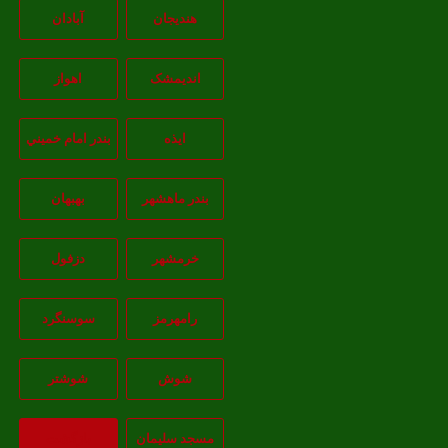
هندیجان
آبادان
انديمشک
اهواز
ايذه
بندر امام خميني
بندر ماهشهر
بهبهان
خرمشهر
دزفول
رامهرمز
سوسنگرد
شوش
شوشتر
مسجد سليمان
بازگشت