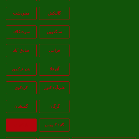
گالیکش
مینودشت
سنگدوین
سرخنکلاته
فراغی
صادق آباد
آق قلا
بندر ترکمن
علي‌آباد کتول
کردکوي
گرگان
گميشان
گنبد کاووس
بازگشت