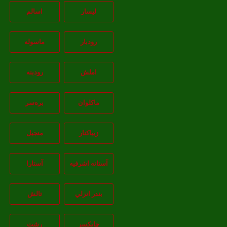
لیسار
اسالم
رودبار
ماسوله
املش
رودبنه
ماکلوان
بره‌سر
زیباکنار
منجیل
آستانه اشرفيه
آستارا
بندر انزلي
تالش
چابکسر
رشت