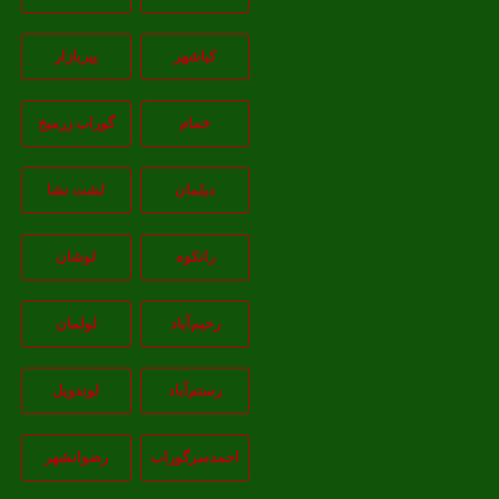
کیاشهر
پیربازار
خمام
گوراب زرمیخ
دیلمان
لشت نشا
رانکوه
لوشان
رحیم‌آباد
لولمان
رستم‌آباد
لوندویل
احمدسرگوراب
رضوانشهر