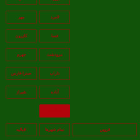
لامرد
مهر
فسا
کازرون
مرودشت
جهرم
داراب
صدرا-فارس
آباده
شيراز
بازگشت
قزوین
تمام شهر‌ها
اقبالیه