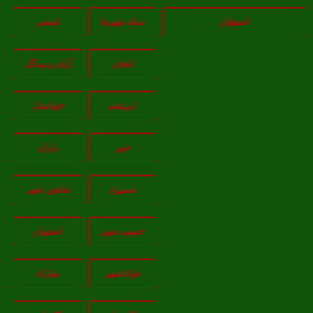
اصفهان
تمام شهر‌ها
قمصر
لنجان
آران و بیدگل
ابریشم
خوانسار
خور
داران
سمیرم
شاهین شهر
خمینی شهر
اصفهان
فولادشهر
مبارکه