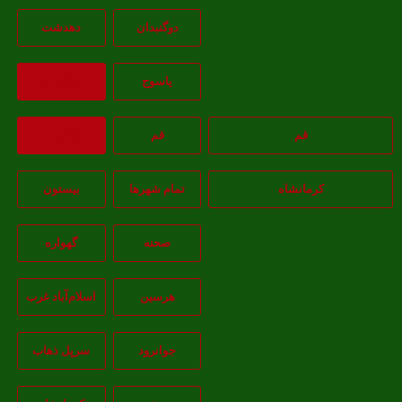
دوگنبدان
دهدشت
ياسوج
بازگشت
قم
قم
بازگشت
کرمانشاه
تمام شهر‌ها
بیستون
صحنه
گهواره
هرسین
اسلام‌‌آباد غرب
جوانرود
سرپل ذهاب