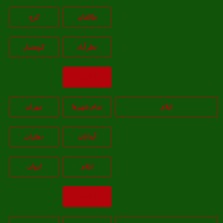
طالقان
کرج
نظرآباد
کوهسار
بازگشت
ایلام
تمام شهر‌ها
مهران
آبدانان
دهلران
ايلام
ايوان
بازگشت