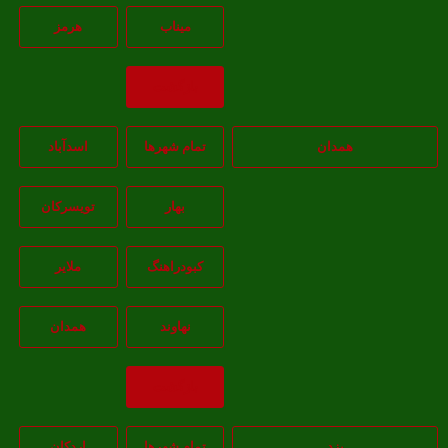
ميناب
هرمز
بازگشت
همدان
تمام شهر‌ها
اسدآباد
بهار
تويسرکان
کبودراهنگ
ملاير
نهاوند
همدان
بازگشت
یزد
تمام شهر‌ها
اردکان