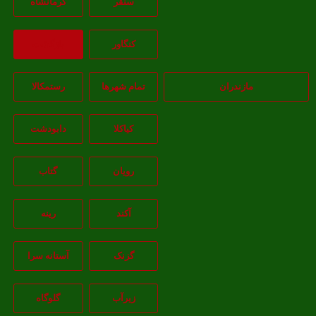
سنقر
کرمانشاه
کنگاور
بازگشت
مازندران
تمام شهر‌ها
رستمکالا
کیاکلا
دابودشت
رویان
گتاب
آکند
رینه
گزنک
آستانه سرا
زیرآب
گلوگاه