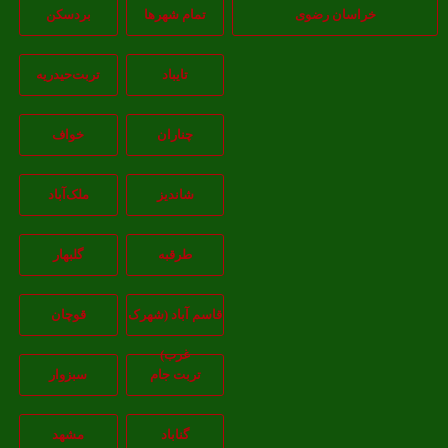
خراسان رضوی
تمام شهر‌ها
بردسکن
تایباد
تربت‌حیدریه
چناران
خواف
شاندیز
ملک‌آباد
طرقبه
گلبهار
قاسم آباد (شهرک
قوچان
غرب)
تربت جام
سبزوار
گناباد
مشهد