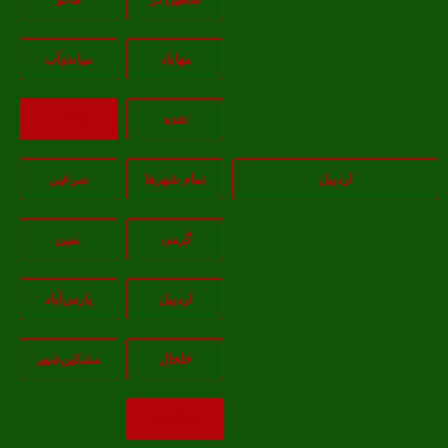
مهاباد
مياندوآب
نقده
بازگشت
اردبیل
تمام شهر‌ها
سرعین
گرمی
نمین
اردبيل
پارس‌آباد
خلخال
مشکين‌شهر
بازگشت