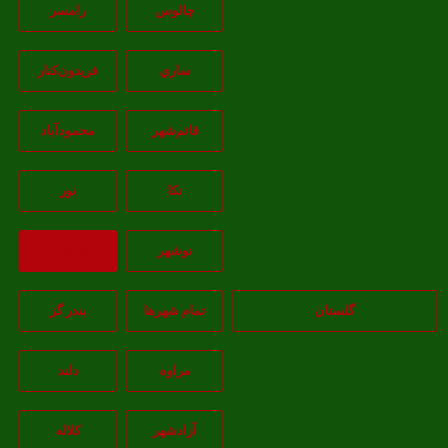
چالوس
رامسر
ساري
فريدون‌کنار
قائم‌شهر
محمودآباد
نکا
نور
نوشهر
بازگشت
گلستان
تمام شهر‌ها
بندر گز
مراوه
دلند
آزادشهر
کلاله