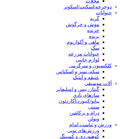
مجلات
دوچرخه/اسکیت/اسکوتر
حیوانات
گربه
موش و خرگوش
خزنده
پرنده
ماهی و آکواریوم
سگ
حیوانات مزرعه
لوازم جانبی
کلکسیون و سرگرمی
سکه، تمبر و اسکناس
عتیقه و آنتیک
آلات موسیقی
گیتار، بیس و امپلیفایر
سازهای بادی
پیانو/کیبورد/آکاردئون
سنتی
درام و پرکاشن
ویولن
ورزش و تناسب اندام
ورزش‌های توپی
کوهنوردی و کمپینگ