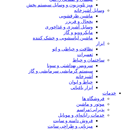
میز تلویزیون و وسایل سیستم پخش
وسایل آشپزخانه
ماشین ظرفشویی
یخچال و فریزر
وسایل آشپزی و غذاخوری
مایکروویو و گاز
ماشین لباسشویی و خشک کننده
ابزار
نظافت و خیاطی و اتو
تعمیرات
ساختمان و حیاط
سرویس بهداشتی و سونا
سیستم گرمایشی سرمایشی و گاز
آشپزخانه
حیاط و ایوان
ابزار باغبانی
خدمات
فروشگاه ها
موتور و ماشین
پذیرایی/مراسم
خدمات رایانه‌ای و موبایل
فروش دامنه و سایت
میزبانی و طراحی سایت