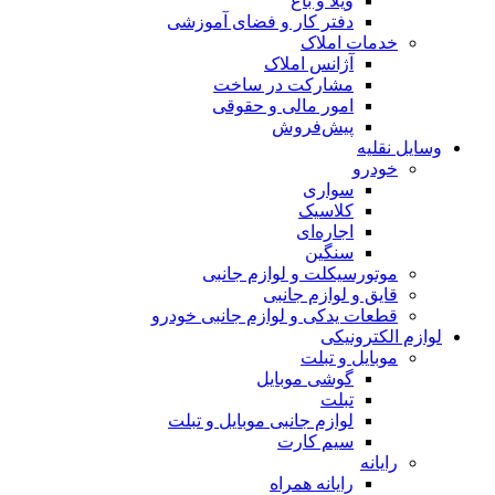
ویلا و باغ
دفتر کار و فضای آموزشی
خدمات املاک
آژانس املاک
مشارکت در ساخت
امور مالی و حقوقی
پیش‌فروش
وسایل نقلیه
خودرو
سواری
کلاسیک
اجاره‌ای
سنگین
موتورسیکلت و لوازم جانبی
قایق و لوازم جانبی
قطعات یدکی و لوازم جانبی خودرو
لوازم الکترونیکی
موبایل و تبلت
گوشی موبایل
تبلت
لوازم جانبی موبایل و تبلت
سیم کارت
رایانه
رایانه همراه