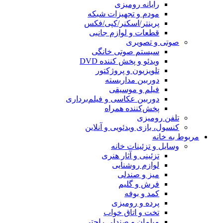
رایانه رومیزی
مودم و تجهیزات شبکه
پرینتر/اسکنر/کپی/فکس
قطعات و لوازم جانبی
صوتی و تصویری
سیستم صوتی خانگی
ویدئو و پخش کننده DVD
تلویزیون و پروژکتور
دوربین مداربسته
فیلم و موسیقی
دوربین عکاسی و فیلم‌برداری
پخش‌کننده همراه
تلفن رومیزی
کنسول، بازی‌ ویدئویی و آنلاین
مربوط به خانه
وسایل و تزئینات خانه
تزئینی و آثار هنری
لوازم روشنایی
میز و صندلی
فرش و گلیم
کمد و بوفه
پرده و رومیزی
تخت و اتاق خواب
مبلمان و صندلی راحتی