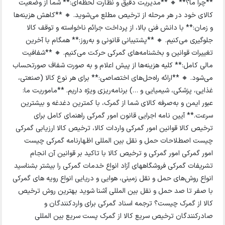
**چرا ما؟** 🔸 **مدیریت دقیق و نظارت لحظه‌ای:** شما از وضعیت
کالای خود در هر مرحله از ترخیص مطلع می‌شوید. 🔸 **کاهش هزینه‌ها
و زمان:** با دانش فنی بالا، از پرداخت جرائم ناخواسته و توقف کالا
جلوگیری می‌کنیم. 🔸 **پشتیبانی قانونی و به‌روز:** همگام با آخرین
تغییرات قوانین و بخشنامه‌های گمرکی حرکت می‌کنیم. 🔸 **شفافیت
مالی کامل:** کلیه هزینه‌ها از پیش اعلام و به صورت شفاف صورتحساب
می‌شود. 🔸 **ارائه راه‌حل‌های اختصاصی:** برای هر نوع کالا (صنعتی،
غذایی، پزشکی، شیمیایی و …) برنامه‌ریزی ویژه داریم. **ماموریت ما:
عبور ایمن و به‌صرفه کالای شما از گمرک، با کمترین دغدغه و بیشترین
سرعت.** آیین نامه اجرایی قانون امور گمرکی راهنمای کامل برای
ترخیص کالا قوانین امور گمرکی واردات کالا، ترخیص کالا ارزیابی گمرکی
چیست اصطلاحات حمل و نقل بین المللی اظهارنامه گمرکی چیست
امور گمرکی امور گمرکی و ترخیص کالا با تاکید بر قوانین آن انجام
تشریفات گمرکی فروشگاههای آزاد انواع خدمات گمرکی را بیشتر بشناسید
انواع روش‌های حمل و نقل زمینی، هوایی و دریایی انواع رویه های گمرکی
با صفر تا صد حمل و‌ نقل بین المللی آشنا شوید بهترین روش ترخیص
کالا از گمرک چیست؟ ترجمه اسناد گمرکی برای واردکنندگان و
صادرکنندگان ترخیص سریع کالا از گمرک پست سریع بین المللی