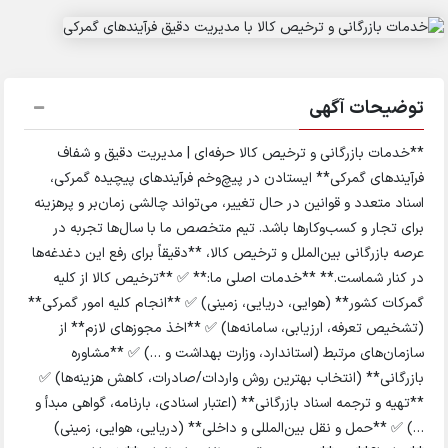
توضیحات آگهی
**خدمات بازرگانی و ترخیص کالا حرفه‌ای | مدیریت دقیق و شفاف
فرآیندهای گمرکی** ایستادن در پیچ‌و‌خم فرآیندهای پیچیده گمرکی،
اسناد متعدد و قوانین در حال تغییر، می‌تواند چالشی زمان‌بر و پرهزینه
برای تجار و کسب‌وکارها باشد. تیم متخصص ما با سال‌ها تجربه در
عرصه بازرگانی بین‌الملل و ترخیص کالا، **دقیقاً برای رفع این دغدغه‌ها
در کنار شماست.** **خدمات اصلی ما:** ✅ **ترخیص کالا از کلیه
گمرکات کشور** (هوایی، دریایی، زمینی) ✅ **انجام کلیه امور گمرکی**
(تشخیص تعرفه، ارزیابی، سامانه‌ها) ✅ **اخذ مجوزهای لازم** از
سازمان‌های مرتبط (استاندارد، وزارت بهداشت و …) ✅ **مشاوره
بازرگانی** (انتخاب بهترین روش واردات/صادرات، کاهش هزینه‌ها) ✅
**تهیه و ترجمه اسناد بازرگانی** (اعتبار اسنادی، بارنامه، گواهی مبدأ و
…) ✅ **حمل و نقل بین‌المللی و داخلی** (دریایی، هوایی، زمینی)