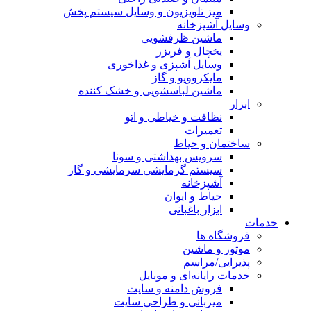
میز تلویزیون و وسایل سیستم پخش
وسایل آشپزخانه
ماشین ظرفشویی
یخچال و فریزر
وسایل آشپزی و غذاخوری
مایکروویو و گاز
ماشین لباسشویی و خشک کننده
ابزار
نظافت و خیاطی و اتو
تعمیرات
ساختمان و حیاط
سرویس بهداشتی و سونا
سیستم گرمایشی سرمایشی و گاز
آشپزخانه
حیاط و ایوان
ابزار باغبانی
خدمات
فروشگاه ها
موتور و ماشین
پذیرایی/مراسم
خدمات رایانه‌ای و موبایل
فروش دامنه و سایت
میزبانی و طراحی سایت