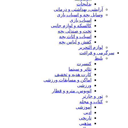
بدلیجات
آرایشی، بهداشتی و درمانی
وسایل بچه و اسباب بازی
اسباب بازی
کالسکه و لوازم جانبی
تخت و صندلی بچه
اسباب و اثاث بچه
کفش و لباس بچه
لوازم التحریر
سرگرمی و فراغت
بلیط
کنسرت
تئاتر و سینما
کارت هدیه و تخفیف
اماکن و مسابقات ورزشی
ورزشی
اتوبوس، مترو و قطار
تور و چارتر
کتاب و مجله
آموزشی
ادبی
تاریخی
مذهبی