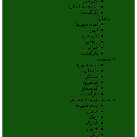
شوشتر
مسجد سليمان
بازگشت
زنجان
تمام شهر‌ها
ابهر
خرمدره
زنجان
قيدار
بازگشت
سمنان
تمام شهر‌ها
دامغان
سمنان
شاهرود
گرمسار
بازگشت
سیستان و بلوچستان
تمام شهر‌ها
خاش
زهک
کنارک
چابهار
زابل