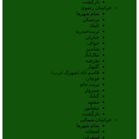
بازگشت
خراسان رضوی
تمام شهر‌ها
بردسکن
تایباد
تربت‌حیدریه
چناران
خواف
شاندیز
ملک‌آباد
طرقبه
گلبهار
قاسم آباد (شهرک غرب)
قوچان
تربت جام
سبزوار
گناباد
مشهد
نيشابور
بازگشت
خراسان شمالی
تمام شهر‌ها
آشخانه
اسفراين