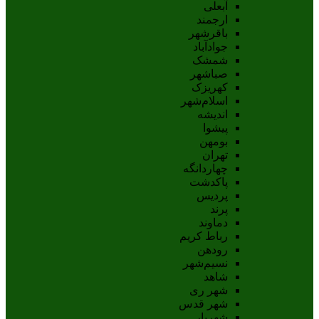
آبعلی
ارجمند
باقرشهر
جوادآباد
شمشک
صباشهر
کهریزک
اسلام‌شهر
اندیشه
پيشوا
بومهن
تهران
چهاردانگه
پاکدشت
پردیس
پرند
دماوند
رباط کریم
رودهن
نسيم‌شهر
شاهد
شهر ری
شهر قدس
شهریار