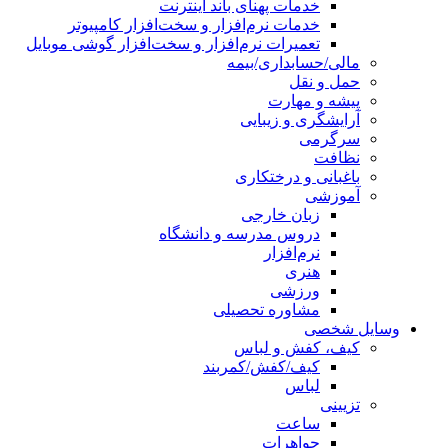
خدمات پهنای باند اینترنت
خدمات نرم‌افزار و سخت‌افزار کامپیوتر
تعمیرات نرم‌افزار و سخت‌افزار گوشی موبایل
مالی/حسابداری/بیمه
حمل و نقل
پیشه و مهارت
آرایشگری و زیبایی
سرگرمی
نظافت
باغبانی و درختکاری
آموزشی
زبان خارجی
دروس مدرسه و دانشگاه
نرم‌افزار
هنری
ورزشی
مشاوره تحصیلی
وسایل شخصی
کیف، کفش و لباس
کیف/کفش/کمربند
لباس
تزیینی
ساعت
جواهرات