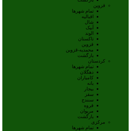
قزوین
تمام شهر‌ها
اقبالیه
شال
آبيک
الوند
تاکستان
قزوين
محمديه-قزوين
بازگشت
کردستان
تمام شهر‌ها
دهگلان
کامیاران
بانه
بيجار
سقز
سنندج
قروه
مريوان
بازگشت
مرکزی
تمام شهر‌ها