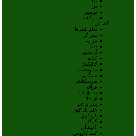
نکا
نور
نوشهر
بازگشت
گلستان
تمام شهر‌ها
بندر گز
مراوه
دلند
آزادشهر
کلاله
گالیکش
مینودشت
سنگدوین
سرخنکلاته
فراغی
صادق آباد
آق قلا
بندر ترکمن
علي‌آباد کتول
کردکوي
گرگان
گميشان
گنبد کاووس