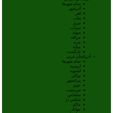
تمام شهر‌ها
آذرشهر
اهر
بناب
تبريز
سراب
سهند
مراغه
مرند
ميانه
بازگشت
آذربایجان غربی
تمام شهر‌ها
اروميه
اشنويه
بوکان
پيرانشهر
خوي
سردشت
سلماس
شاهين دژ
ماکو
مهاباد