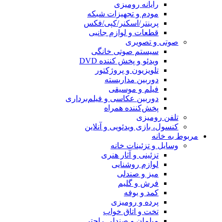
رایانه رومیزی
مودم و تجهیزات شبکه
پرینتر/اسکنر/کپی/فکس
قطعات و لوازم جانبی
صوتی و تصویری
سیستم صوتی خانگی
ویدئو و پخش کننده DVD
تلویزیون و پروژکتور
دوربین مداربسته
فیلم و موسیقی
دوربین عکاسی و فیلم‌برداری
پخش‌کننده همراه
تلفن رومیزی
کنسول، بازی‌ ویدئویی و آنلاین
مربوط به خانه
وسایل و تزئینات خانه
تزئینی و آثار هنری
لوازم روشنایی
میز و صندلی
فرش و گلیم
کمد و بوفه
پرده و رومیزی
تخت و اتاق خواب
مبلمان و صندلی راحتی