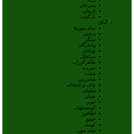
سيرجان
کرمان
بازگشت
گیلان
تمام شهر‌ها
پره‌سر
سنگر
واجارگاه
توتکابن
سیاهکل
طاهرگوراب
جیرنده
شفت
شاندرمن
چاف و چمخاله
شلمان
ضیابر
چوبر
کوچصفهان
اطاقور
حویق
کومله
تولم شهر