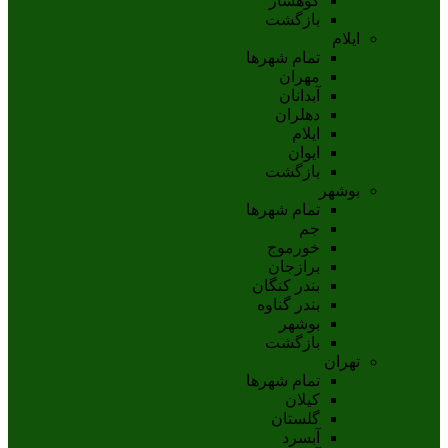
کوهسار
بازگشت
ایلام
تمام شهر‌ها
مهران
آبدانان
دهلران
ايلام
ايوان
بازگشت
بوشهر
تمام شهر‌ها
جم
خورموج
برازجان
بندر کنگان
بندر گناوه
بوشهر
بازگشت
تهران
تمام شهر‌ها
کیلان
گلستان
آبسرد