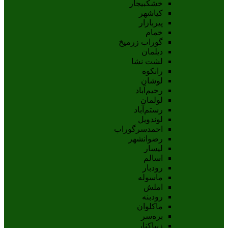
خشکبیجار
کیاشهر
پیربازار
خمام
گوراب زرمیخ
دیلمان
لشت نشا
رانکوه
لوشان
رحیم‌آباد
لولمان
رستم‌آباد
لوندویل
احمدسرگوراب
رضوانشهر
لیسار
اسالم
رودبار
ماسوله
املش
رودبنه
ماکلوان
بره‌سر
زیباکنار