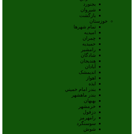
بجنورد
شيروان
بازگشت
خوزستان
تمام شهر‌ها
امیدیه
چمران
حمیدیه
رامشیر
شادگان
هندیجان
آبادان
انديمشک
اهواز
ايذه
بندر امام خميني
بندر ماهشهر
بهبهان
خرمشهر
دزفول
رامهرمز
سوسنگرد
شوش