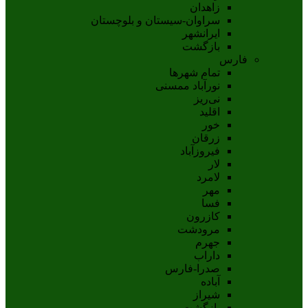
زاهدان
سراوان-سيستان و بلوچستان
ايرانشهر
بازگشت
فارس
تمام شهر‌ها
نورآباد ممسنی
نی‌ریز
اقلید
خور
زرقان
فیروزآباد
لار
لامرد
مهر
فسا
کازرون
مرودشت
جهرم
داراب
صدرا-فارس
آباده
شيراز
بازگشت