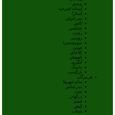
منجیل
آستانه اشرفيه
آستارا
بندر انزلي
تالش
چابکسر
رشت
رودسر
صومعه‌سرا
فومن
کلاچاي
لاهيجان
لنگرود
ماسال
بازگشت
هرمزگان
تمام شهر‌ها
بندرعباس
تخت
درگهان
قشم
کيش
ميناب