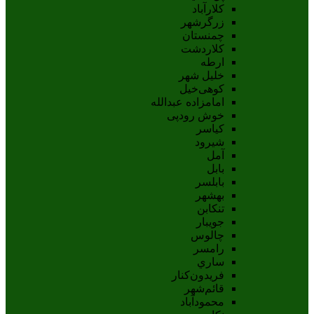
کلارآباد
زرگرشهر
چمنستان
کلاردشت
ارطه
خلیل شهر
کوهی‌خیل
امامزاده عبدالله
خوش رودپی
کیاسر
شیرود
آمل
بابل
بابلسر
بهشهر
تنکابن
جويبار
چالوس
رامسر
ساري
فريدون‌کنار
قائم‌شهر
محمودآباد