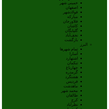
خمینی شهر
اصفهان
فولادشهر
مبارکه
فلاورجان
کاشان
گلپايگان
نجف‌آباد
بازگشت
البرز
تمام شهر‌ها
آسارا
اشتهارد
تنکمان
چهارباغ
گرمدره
هشتگرد
فردیس
ماهدشت
محمد شهر
طالقان
کرج
نظرآباد