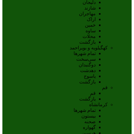
دلیجان
شازند
مهاجران
اراک
خمين
ساوه
محلات
بازگشت
کهگیلویه و بویراحمد
تمام شهر‌ها
سی‌سخت
دوگنبدان
دهدشت
ياسوج
بازگشت
قم
قم
بازگشت
کرمانشاه
تمام شهر‌ها
بیستون
صحنه
گهواره
هرسین