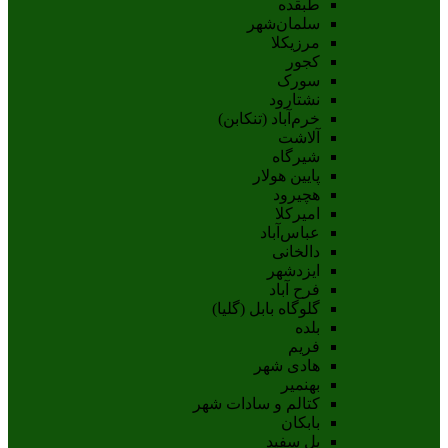
طبقده
سلمان‌شهر
مرزیکلا
کجور
سورک
نشتارود
خرم‌آباد (تنکابن)
آلاشت
شیرگاه
پایین هولار
هچیرود
امیرکلا
عباس‌آباد
دالخانی
ایزدشهر
فرح آباد
گلوگاه بابل (گلیا)
بلده
فریم
هادی شهر
بهنمیر
کتالم و سادات شهر
بابکان
پل سفید