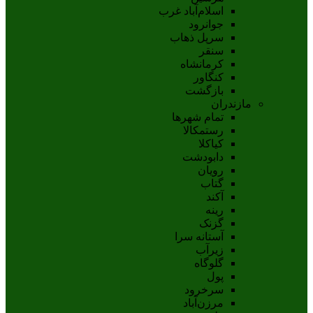
اسلام‌‌آباد غرب
جوانرود
سرپل ذهاب
سنقر
کرمانشاه
کنگاور
بازگشت
مازندران
تمام شهر‌ها
رستمکالا
کیاکلا
دابودشت
رویان
گتاب
آکند
رینه
گزنک
آستانه سرا
زیرآب
گلوگاه
پول
سرخرود
مرزن‌آباد