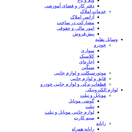
ویلا و باغ
دفتر کار و فضای آموزشی
خدمات املاک
آژانس املاک
مشارکت در ساخت
امور مالی و حقوقی
پیش‌فروش
وسایل نقلیه
خودرو
سواری
کلاسیک
اجاره‌ای
سنگین
موتورسیکلت و لوازم جانبی
قایق و لوازم جانبی
قطعات یدکی و لوازم جانبی خودرو
لوازم الکترونیکی
موبایل و تبلت
گوشی موبایل
تبلت
لوازم جانبی موبایل و تبلت
سیم کارت
رایانه
رایانه همراه