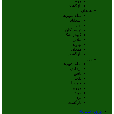
هرمز
بازگشت
همدان
تمام شهر‌ها
اسدآباد
بهار
تويسرکان
کبودراهنگ
ملاير
نهاوند
همدان
بازگشت
یزد
تمام شهر‌ها
اردکان
بافق
تفت
حميديا
مهریز
ميبد
يزد
بازگشت
ورود / ثبت نام