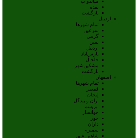
مياندوآب
نقده
بازگشت
اردبیل
تمام شهر‌ها
سرعین
گرمی
نمین
اردبيل
پارس‌آباد
خلخال
مشکين‌شهر
بازگشت
اصفهان
تمام شهر‌ها
قمصر
لنجان
آران و بیدگل
ابریشم
خوانسار
خور
داران
سمیرم
شاهین شهر