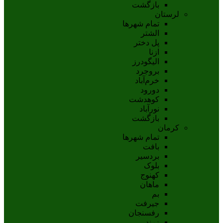
بازگشت
لرستان
تمام شهر‌ها
الشتر
پل دختر
ازنا
اليگودرز
بروجرد
خرم‌آباد
دورود
کوهدشت
نورآباد
بازگشت
کرمان
تمام شهر‌ها
بافت
بردسیر
بلوک
کهنوج
ماهان
بم
جيرفت
رفسنجان
زرند