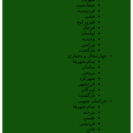
صفادشت
فردوسیه
فشم
فیروزکوه
قرچک
لواسان
وحیدیه
ورامین
بازگشت
چهارمحال و بختیاری
تمام شهر‌ها
سامان
بروجن
شهرکرد
فرخ‌شهر
لردگان
بازگشت
خراسان جنوبی
تمام شهر‌ها
بيرجند
طبس
فردوس
قاين