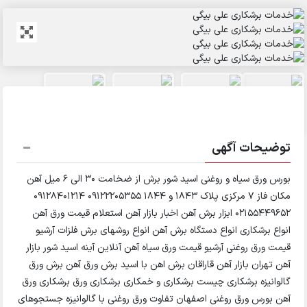
توضیحات آگهی
بورس ورق سیاه و روغنی اسید شور برش از ضخامت 30 الی 6 میل آهن
مکان فاز 7 مرکزی پلاک 1843 و 1844 09122205355 09128401214
02155449652 ابزار برش آهن اخبار بازار آهن استعلام قیمت ورق آهن
انواع برشکاری انواع دستگاه برش آهن انواع روشهای برش فلزات آرشیو
قیمت ورق روغنی آرشیو قیمت ورق سیاه آهن آنلاین آینه اسید شور بازار
آهن تهران بازار آهن قاراقان برش اهن با اسید برش ورق آهن برش ورق
گالوانیزه برشکاری چیست برشکاری و خمکاری برشکاری ورق برشکاری ورق
آهن بورس ورق روغنی اصفهان تفاوت ورق روغنی با گالوانیزه جستجوهای