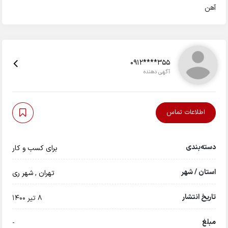
آهن
0912****355
آگهی دهنده
اطلاعات تماس
دسته‌بندی
برای کسب و کار
استان / شهر
تهران
,
شهر ری
تاریخ انتشار
8 تیر 1400
مبلغ
-