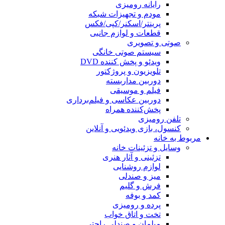
رایانه رومیزی
مودم و تجهیزات شبکه
پرینتر/اسکنر/کپی/فکس
قطعات و لوازم جانبی
صوتی و تصویری
سیستم صوتی خانگی
ویدئو و پخش کننده DVD
تلویزیون و پروژکتور
دوربین مداربسته
فیلم و موسیقی
دوربین عکاسی و فیلم‌برداری
پخش‌کننده همراه
تلفن رومیزی
کنسول، بازی‌ ویدئویی و آنلاین
مربوط به خانه
وسایل و تزئینات خانه
تزئینی و آثار هنری
لوازم روشنایی
میز و صندلی
فرش و گلیم
کمد و بوفه
پرده و رومیزی
تخت و اتاق خواب
مبلمان و صندلی راحتی