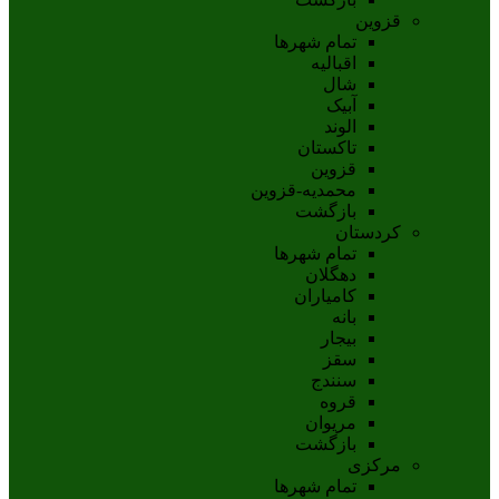
قزوین
تمام شهر‌ها
اقبالیه
شال
آبيک
الوند
تاکستان
قزوين
محمديه-قزوين
بازگشت
کردستان
تمام شهر‌ها
دهگلان
کامیاران
بانه
بيجار
سقز
سنندج
قروه
مريوان
بازگشت
مرکزی
تمام شهر‌ها