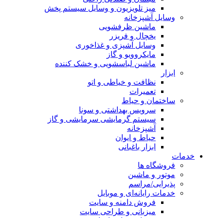
میز تلویزیون و وسایل سیستم پخش
وسایل آشپزخانه
ماشین ظرفشویی
یخچال و فریزر
وسایل آشپزی و غذاخوری
مایکروویو و گاز
ماشین لباسشویی و خشک کننده
ابزار
نظافت و خیاطی و اتو
تعمیرات
ساختمان و حیاط
سرویس بهداشتی و سونا
سیستم گرمایشی سرمایشی و گاز
آشپزخانه
حیاط و ایوان
ابزار باغبانی
خدمات
فروشگاه ها
موتور و ماشین
پذیرایی/مراسم
خدمات رایانه‌ای و موبایل
فروش دامنه و سایت
میزبانی و طراحی سایت