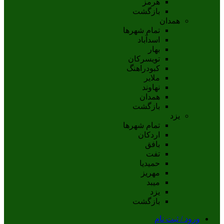
هرمز
بازگشت
همدان
تمام شهر‌ها
اسدآباد
بهار
تويسرکان
کبودراهنگ
ملاير
نهاوند
همدان
بازگشت
یزد
تمام شهر‌ها
اردکان
بافق
تفت
حميديا
مهریز
ميبد
يزد
بازگشت
ورود / ثبت نام