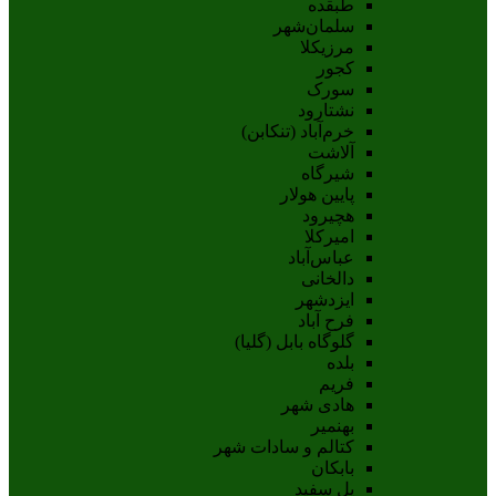
طبقده
سلمان‌شهر
مرزیکلا
کجور
سورک
نشتارود
خرم‌آباد (تنکابن)
آلاشت
شیرگاه
پایین هولار
هچیرود
امیرکلا
عباس‌آباد
دالخانی
ایزدشهر
فرح آباد
گلوگاه بابل (گلیا)
بلده
فریم
هادی شهر
بهنمیر
کتالم و سادات شهر
بابکان
پل سفید