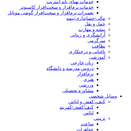
خدمات پهنای باند اینترنت
خدمات نرم‌افزار و سخت‌افزار کامپیوتر
تعمیرات نرم‌افزار و سخت‌افزار گوشی موبایل
مالی/حسابداری/بیمه
حمل و نقل
پیشه و مهارت
آرایشگری و زیبایی
سرگرمی
نظافت
باغبانی و درختکاری
آموزشی
زبان خارجی
دروس مدرسه و دانشگاه
نرم‌افزار
هنری
ورزشی
مشاوره تحصیلی
وسایل شخصی
کیف، کفش و لباس
کیف/کفش/کمربند
لباس
تزیینی
ساعت
جواهرات