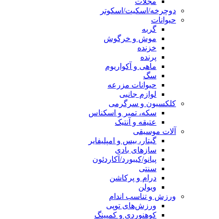
مجلات
دوچرخه/اسکیت/اسکوتر
حیوانات
گربه
موش و خرگوش
خزنده
پرنده
ماهی و آکواریوم
سگ
حیوانات مزرعه
لوازم جانبی
کلکسیون و سرگرمی
سکه، تمبر و اسکناس
عتیقه و آنتیک
آلات موسیقی
گیتار، بیس و امپلیفایر
سازهای بادی
پیانو/کیبورد/آکاردئون
سنتی
درام و پرکاشن
ویولن
ورزش و تناسب اندام
ورزش‌های توپی
کوهنوردی و کمپینگ