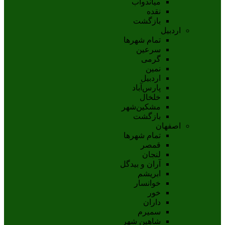
مياندوآب
نقده
بازگشت
اردبیل
تمام شهر‌ها
سرعین
گرمی
نمین
اردبيل
پارس‌آباد
خلخال
مشکين‌شهر
بازگشت
اصفهان
تمام شهر‌ها
قمصر
لنجان
آران و بیدگل
ابریشم
خوانسار
خور
داران
سمیرم
شاهین شهر