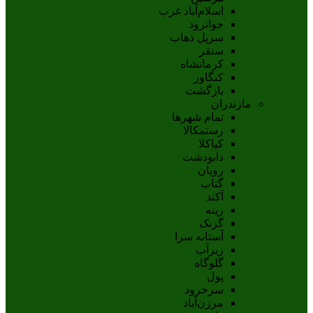
اسلام‌‌آباد غرب
جوانرود
سرپل ذهاب
سنقر
کرمانشاه
کنگاور
بازگشت
مازندران
تمام شهر‌ها
رستمکالا
کیاکلا
دابودشت
رویان
گتاب
آکند
رینه
گزنک
آستانه سرا
زیرآب
گلوگاه
پول
سرخرود
مرزن‌آباد