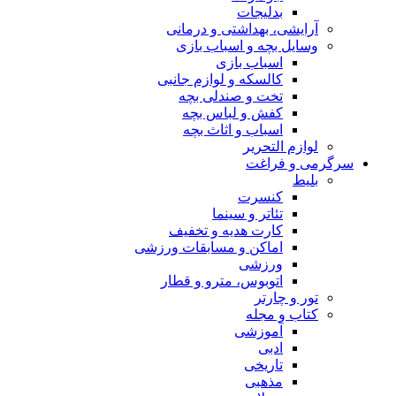
بدلیجات
آرایشی، بهداشتی و درمانی
وسایل بچه و اسباب بازی
اسباب بازی
کالسکه و لوازم جانبی
تخت و صندلی بچه
کفش و لباس بچه
اسباب و اثاث بچه
لوازم التحریر
سرگرمی و فراغت
بلیط
کنسرت
تئاتر و سینما
کارت هدیه و تخفیف
اماکن و مسابقات ورزشی
ورزشی
اتوبوس، مترو و قطار
تور و چارتر
کتاب و مجله
آموزشی
ادبی
تاریخی
مذهبی