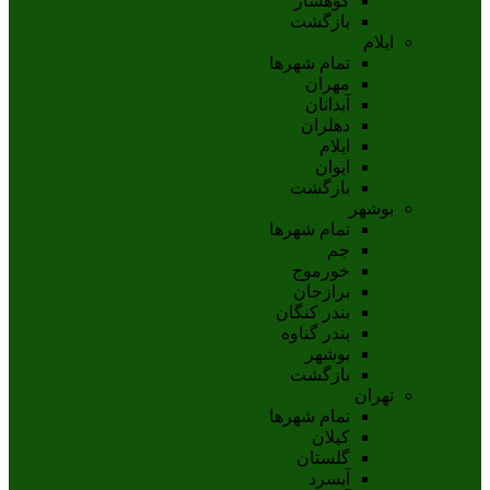
کوهسار
بازگشت
ایلام
تمام شهر‌ها
مهران
آبدانان
دهلران
ايلام
ايوان
بازگشت
بوشهر
تمام شهر‌ها
جم
خورموج
برازجان
بندر کنگان
بندر گناوه
بوشهر
بازگشت
تهران
تمام شهر‌ها
کیلان
گلستان
آبسرد