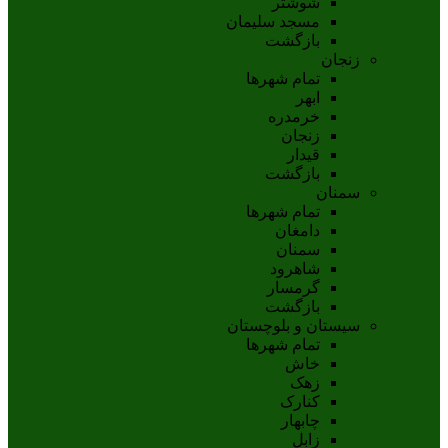
شوشتر
مسجد سليمان
بازگشت
زنجان
تمام شهر‌ها
ابهر
خرمدره
زنجان
قيدار
بازگشت
سمنان
تمام شهر‌ها
دامغان
سمنان
شاهرود
گرمسار
بازگشت
سیستان و بلوچستان
تمام شهر‌ها
خاش
زهک
کنارک
چابهار
زابل