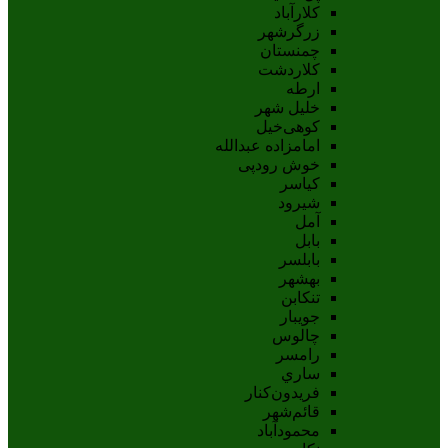
کلارآباد
زرگرشهر
چمنستان
کلاردشت
ارطه
خلیل شهر
کوهی‌خیل
امامزاده عبدالله
خوش رودپی
کیاسر
شیرود
آمل
بابل
بابلسر
بهشهر
تنکابن
جويبار
چالوس
رامسر
ساري
فريدون‌کنار
قائم‌شهر
محمودآباد