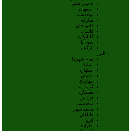
خمینی شهر
اصفهان
فولادشهر
مبارکه
فلاورجان
کاشان
گلپايگان
نجف‌آباد
بازگشت
البرز
تمام شهر‌ها
آسارا
اشتهارد
تنکمان
چهارباغ
گرمدره
هشتگرد
فردیس
ماهدشت
محمد شهر
طالقان
کرج
نظرآباد