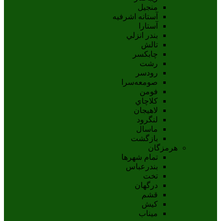
منجیل
آستانه اشرفيه
آستارا
بندر انزلي
تالش
چابکسر
رشت
رودسر
صومعه‌سرا
فومن
کلاچاي
لاهيجان
لنگرود
ماسال
بازگشت
هرمزگان
تمام شهر‌ها
بندرعباس
تخت
درگهان
قشم
کيش
ميناب