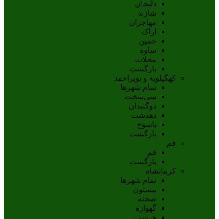
دلیجان
شازند
مهاجران
اراک
خمين
ساوه
محلات
بازگشت
کهگیلویه و بویراحمد
تمام شهر‌ها
سی‌سخت
دوگنبدان
دهدشت
ياسوج
بازگشت
قم
قم
بازگشت
کرمانشاه
تمام شهر‌ها
بیستون
صحنه
گهواره
هرسین