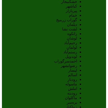
خشکبیجار
کیاشهر
پیربازار
خمام
گوراب زرمیخ
دیلمان
لشت نشا
رانکوه
لوشان
رحیم‌آباد
لولمان
رستم‌آباد
لوندویل
احمدسرگوراب
رضوانشهر
لیسار
اسالم
رودبار
ماسوله
املش
رودبنه
ماکلوان
بره‌سر
زیباکنار