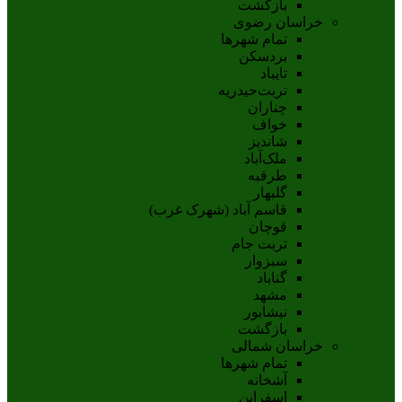
بازگشت
خراسان رضوی
تمام شهر‌ها
بردسکن
تایباد
تربت‌حیدریه
چناران
خواف
شاندیز
ملک‌آباد
طرقبه
گلبهار
قاسم آباد (شهرک غرب)
قوچان
تربت جام
سبزوار
گناباد
مشهد
نيشابور
بازگشت
خراسان شمالی
تمام شهر‌ها
آشخانه
اسفراين