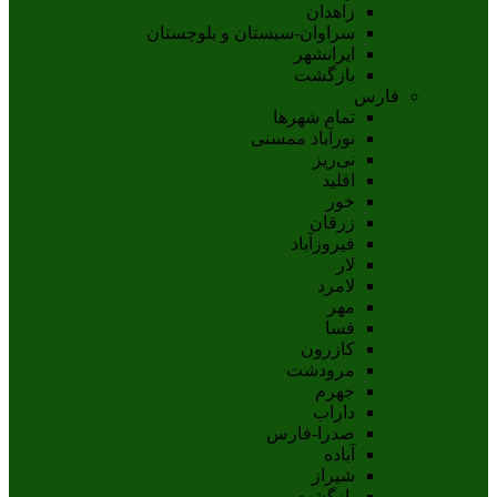
زاهدان
سراوان-سيستان و بلوچستان
ايرانشهر
بازگشت
فارس
تمام شهر‌ها
نورآباد ممسنی
نی‌ریز
اقلید
خور
زرقان
فیروزآباد
لار
لامرد
مهر
فسا
کازرون
مرودشت
جهرم
داراب
صدرا-فارس
آباده
شيراز
بازگشت