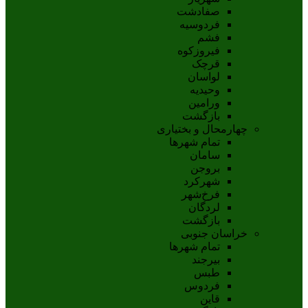
صفادشت
فردوسیه
فشم
فیروزکوه
قرچک
لواسان
وحیدیه
ورامین
بازگشت
چهارمحال و بختیاری
تمام شهر‌ها
سامان
بروجن
شهرکرد
فرخ‌شهر
لردگان
بازگشت
خراسان جنوبی
تمام شهر‌ها
بيرجند
طبس
فردوس
قاين