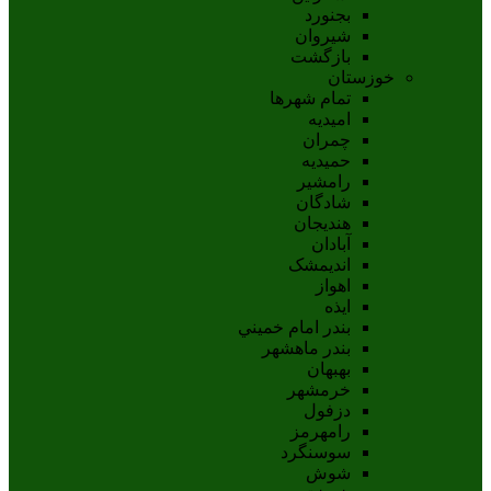
بجنورد
شيروان
بازگشت
خوزستان
تمام شهر‌ها
امیدیه
چمران
حمیدیه
رامشیر
شادگان
هندیجان
آبادان
انديمشک
اهواز
ايذه
بندر امام خميني
بندر ماهشهر
بهبهان
خرمشهر
دزفول
رامهرمز
سوسنگرد
شوش