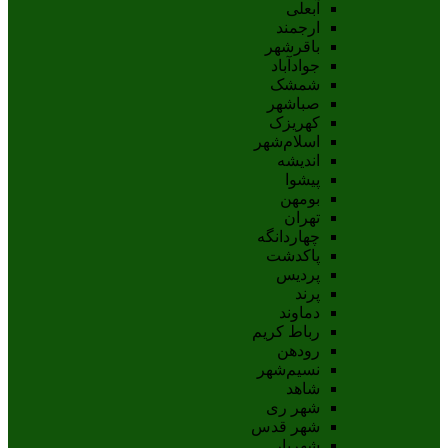
آبعلی
ارجمند
باقرشهر
جوادآباد
شمشک
صباشهر
کهریزک
اسلام‌شهر
اندیشه
پيشوا
بومهن
تهران
چهاردانگه
پاکدشت
پردیس
پرند
دماوند
رباط کریم
رودهن
نسيم‌شهر
شاهد
شهر ری
شهر قدس
شهریار