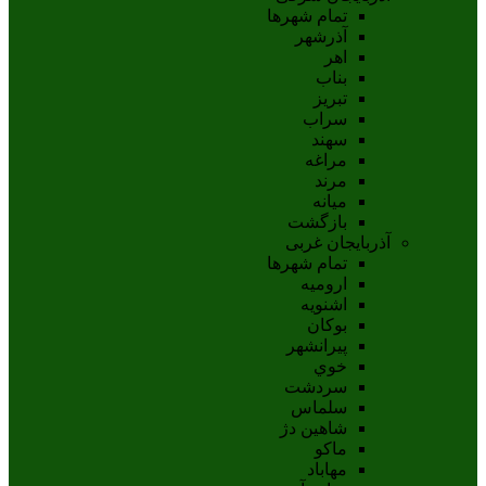
تمام شهر‌ها
آذرشهر
اهر
بناب
تبريز
سراب
سهند
مراغه
مرند
ميانه
بازگشت
آذربایجان غربی
تمام شهر‌ها
اروميه
اشنويه
بوکان
پيرانشهر
خوي
سردشت
سلماس
شاهين دژ
ماکو
مهاباد