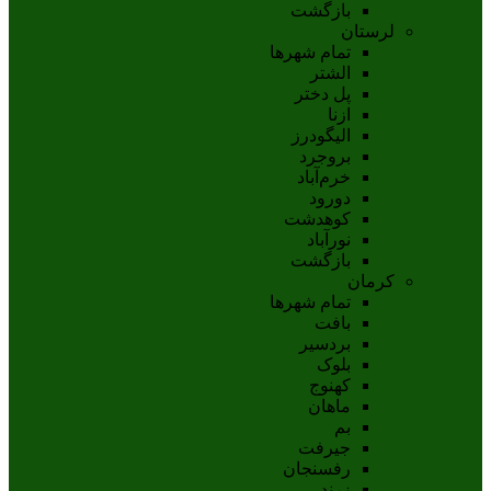
بازگشت
لرستان
تمام شهر‌ها
الشتر
پل دختر
ازنا
اليگودرز
بروجرد
خرم‌آباد
دورود
کوهدشت
نورآباد
بازگشت
کرمان
تمام شهر‌ها
بافت
بردسیر
بلوک
کهنوج
ماهان
بم
جيرفت
رفسنجان
زرند