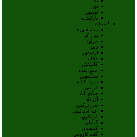
نکا
نور
نوشهر
بازگشت
گلستان
تمام شهر‌ها
بندر گز
مراوه
دلند
آزادشهر
کلاله
گالیکش
مینودشت
سنگدوین
سرخنکلاته
فراغی
صادق آباد
آق قلا
بندر ترکمن
علي‌آباد کتول
کردکوي
گرگان
گميشان
گنبد کاووس