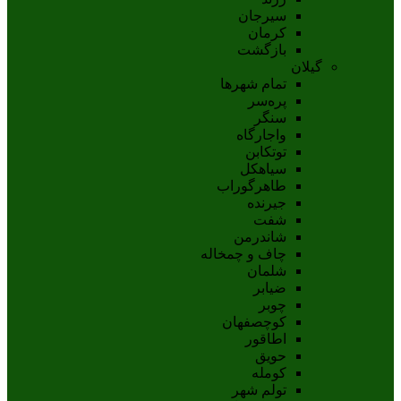
سيرجان
کرمان
بازگشت
گیلان
تمام شهر‌ها
پره‌سر
سنگر
واجارگاه
توتکابن
سیاهکل
طاهرگوراب
جیرنده
شفت
شاندرمن
چاف و چمخاله
شلمان
ضیابر
چوبر
کوچصفهان
اطاقور
حویق
کومله
تولم شهر