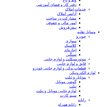
ویلا و باغ
دفتر کار و فضای آموزشی
خدمات املاک
آژانس املاک
مشارکت در ساخت
امور مالی و حقوقی
پیش‌فروش
وسایل نقلیه
خودرو
سواری
کلاسیک
اجاره‌ای
سنگین
موتورسیکلت و لوازم جانبی
قایق و لوازم جانبی
قطعات یدکی و لوازم جانبی خودرو
لوازم الکترونیکی
موبایل و تبلت
گوشی موبایل
تبلت
لوازم جانبی موبایل و تبلت
سیم کارت
رایانه
رایانه همراه