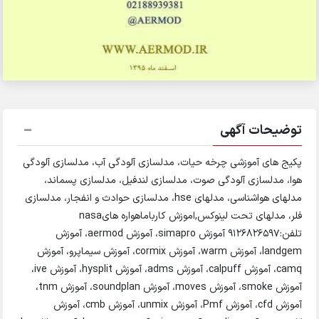
توضیحات آگهی
پکیج های آموزشی چرخه حیات، مدلسازی آلودگی آب، مدلسازی آلودگی
هوا، مدلسازی آلودگی صوت، مدلسازی لندفیل، مدلسازی پسماند،
مدلهای هواشناسی، مدلهای hse، مدلسازی حوادث و انفجار، مدلسازی
فلر، مدلهای تحت لینوکس,اموزش کارباماهواره هایnasa
تلفن:۹۱۲۶۸۲۶۵۹۷ آموزش simapro، آموزش aermod، آموزش
landgem، آموزش warm، آموزش cormix، آموزش سیماپرو، آموزش
camq، آموزش calpuff، آموزش adms، آموزش hysplit، آموزش ive،
آموزش smoke، آموزش moves، آموزش soundplan، آموزش tnm،
آموزش cfd، آموزش Pmf، آموزش unmix، آموزش cmb، آموزش