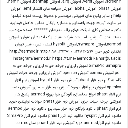
screen3، آموزش verdi، آموزش airq، آموزش benmap، آموزش hem3،
آموزش phast، آموزش aloha، آموزش سیاهه های انتشار emf، آموزش
help و سایر پکیج های آموزشی مهندسی و محیط زیست نمونه فیلمها
در سایت آپارات جهت راهنمایی و مشاوره رایگان تماس حاصل فرمایید
دکتر مصطفی کلهر شرکت هوای پاک اندیشان ******* صنف: مهندسی
دسته بندی: آموزشی نام واحد: شرکت هوای پاک اندیشان عنوان: اموزش
aermod,اموزش symapro,اموزش hysplit استان تهران شهر تهران
ابتدای کریم خان 09126826597 88939381 http://aermod.ir http:/
lnstagram/aermod.ir https://t.me/aermod1 kalhor@ut.ac.ir.
SimaPro Simapro اموزش ارزیابی چرخه حیات ارزیابی چرخه حیات
pdf آموزش cormix آموزش openlca آموزش ارزیابی چرخه حیات آموزش
گام به گام نرم افزار phast آموزش نرم افزار hysplit آموزش نرم افزار
openlca اموزش نرم افزار ایرمود آموزش نرم افزار سیماپرو آموزش نصب
نرم افزار phast انواع مدلسازی آلودگی هوا پروژه aermod پکیج های
آموزشی چرخه حیات جزوه آموزش نرم افزار phast حوادث فرایندی خرید
نرم افزار phast دانلود رایگان نرم افزار سیماپرو دانلود نرم افزار aermod
دانلود نرم افزار hysplit دانلود نرم افزار phast دانلود نرم افزار SimaPro
دانلود نرم افزارaermod دوره آموزشی نرم افزار phast مدل cormix