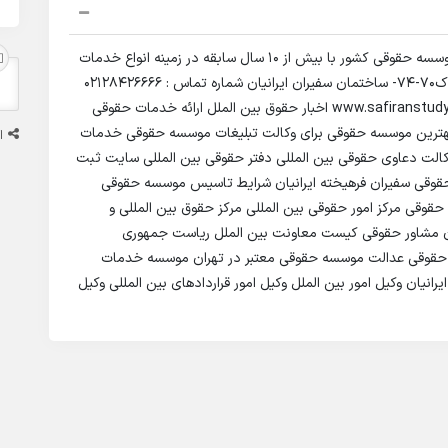
موسسه حقوقی بین المللی سفیران ایرانیان معتبرترین موسسه حقوقی کشور با بیش از 10 سال سابقه در زمینه انواع خدمات
حقوقی. اطلاعات تماس : آدرس : تهران-صادقیه-اباذر-پلاک70-74- ساختمان سفیران ایرانیان شماره تماس : 02128426666
وبسایت رسمی : www.safiranstudy.com Safiran iranian Safiranstudy اخبار حقوق بین الملل ارائه خدمات حقوقی
هترین موسسه حقوقی برای وکالت تبلیغات موسسه حقوقی خدمات
ا
ت دعاوی حقوقی بین المللی دفتر حقوقی بین المللی سایت ثبت
قی سفیران فرهیخته ایرانیان شرایط تاسیس موسسه حقوقی
وقی مرکز امور حقوقی بین المللی مرکز حقوق بین المللی و
ران مشاور حقوقی کیست معاونت بین الملل ریاست جمهوری
قوقی عدالت موسسه حقوقی معتبر در تهران موسسه خدمات
نیان وکیل امور بین الملل وکیل امور قراردادهای بین المللی وکیل