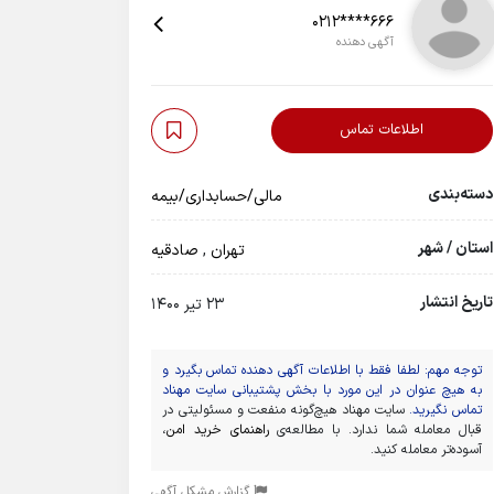
0212****666
آگهی دهنده
اطلاعات تماس
دسته‌بندی
مالی/حسابداری/بیمه
استان / شهر
تهران
,
صادقیه
تاریخ انتشار
23 تیر 1400
توجه مهم: لطفا فقط با اطلاعات آگهی دهنده تماس بگیرد و
به هیچ عنوان در این مورد با بخش پشتیبانی سایت مهناد
تماس نگیرید.
سایت مهناد هیچ‌گونه منفعت و مسئولیتی در
قبال معامله شما ندارد. با مطالعه‌ی
راهنمای خرید امن
،
آسوده‌تر معامله کنید.
گزارش مشکل آگهی