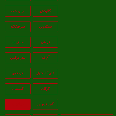
گالیکش
مینودشت
سنگدوین
سرخنکلاته
فراغی
صادق آباد
آق قلا
بندر ترکمن
علي‌آباد کتول
کردکوي
گرگان
گميشان
گنبد کاووس
بازگشت