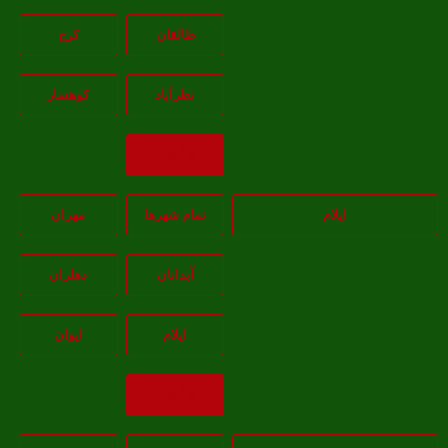
طالقان
کرج
نظرآباد
کوهسار
بازگشت
ایلام
تمام شهر‌ها
مهران
آبدانان
دهلران
ايلام
ايوان
بازگشت