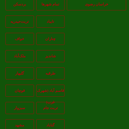
خراسان رضوی
تمام شهر‌ها
بردسکن
تایباد
تربت‌حیدریه
چناران
خواف
شاندیز
ملک‌آباد
طرقبه
گلبهار
قاسم آباد (شهرک
قوچان
غرب)
تربت جام
سبزوار
گناباد
مشهد