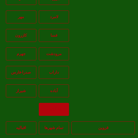
لامرد
مهر
فسا
کازرون
مرودشت
جهرم
داراب
صدرا-فارس
آباده
شيراز
بازگشت
قزوین
تمام شهر‌ها
اقبالیه