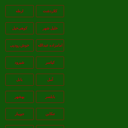
کلاردشت
ارطه
خلیل شهر
کوهی‌خیل
امامزاده عبدالله
خوش رودپی
کیاسر
شیرود
آمل
بابل
بابلسر
بهشهر
تنکابن
جويبار