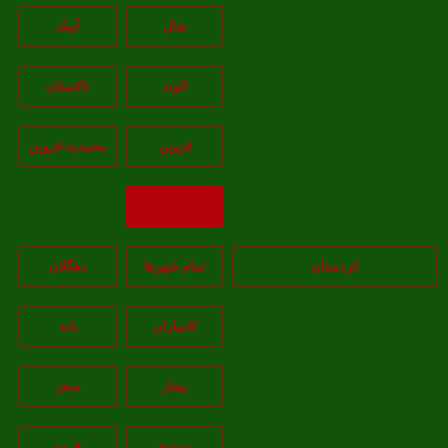
شال
آبيک
الوند
تاکستان
قزوين
محمديه-قزوين
بازگشت
کردستان
تمام شهر‌ها
دهگلان
کامیاران
بانه
بيجار
سقز
سنندج
قروه