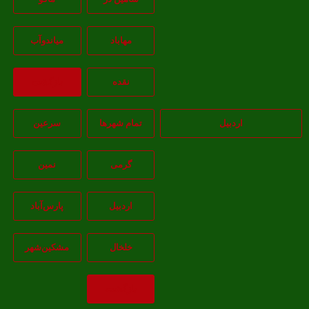
مهاباد
مياندوآب
نقده
بازگشت
اردبیل
تمام شهر‌ها
سرعین
گرمی
نمین
اردبيل
پارس‌آباد
خلخال
مشکين‌شهر
بازگشت