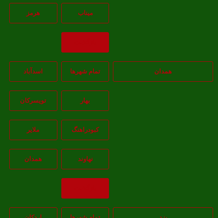
ميناب
هرمز
بازگشت
همدان
تمام شهر‌ها
اسدآباد
بهار
تويسرکان
کبودراهنگ
ملاير
نهاوند
همدان
بازگشت
یزد
تمام شهر‌ها
اردکان