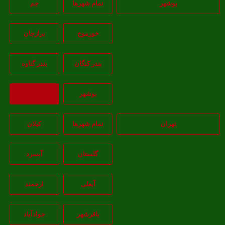
بوشهر
تمام شهر‌ها
جم
خورموج
برازجان
بندر کنگان
بندر گناوه
بوشهر
بازگشت
تهران
تمام شهر‌ها
کیلان
گلستان
آبسرد
آبعلی
ارجمند
باقرشهر
جوادآباد