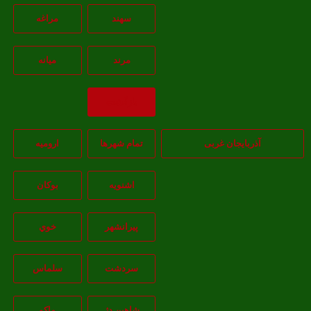
سهند
مراغه
مرند
ميانه
بازگشت
آذربایجان غربی
تمام شهر‌ها
اروميه
اشنويه
بوکان
پيرانشهر
خوي
سردشت
سلماس
شاهين دژ
ماکو