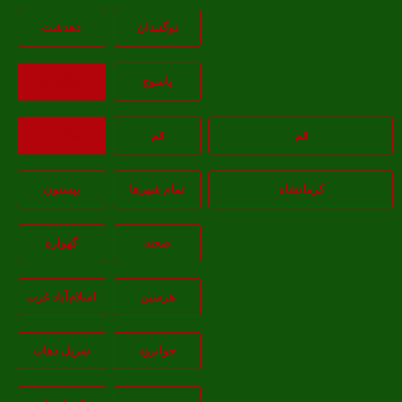
دوگنبدان
دهدشت
ياسوج
بازگشت
قم
قم
بازگشت
کرمانشاه
تمام شهر‌ها
بیستون
صحنه
گهواره
هرسین
اسلام‌‌آباد غرب
جوانرود
سرپل ذهاب