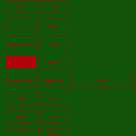
زهک
کنارک
چابهار
زابل
زاهدان
سراوان-سيستان
و بلوچستان
ايرانشهر
بازگشت
فارس
تمام شهر‌ها
نورآباد ممسنی
نی‌ریز
اقلید
خور
زرقان
فیروزآباد
لار