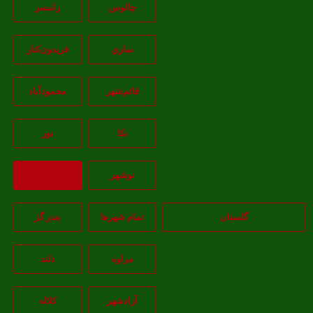
چالوس
رامسر
ساري
فريدون‌کنار
قائم‌شهر
محمودآباد
نکا
نور
نوشهر
بازگشت
گلستان
تمام شهر‌ها
بندر گز
مراوه
دلند
آزادشهر
کلاله