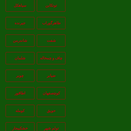
توتکابن
سیاهکل
طاهرگوراب
جیرنده
شفت
شاندرمن
چاف و چمخاله
شلمان
ضیابر
چوبر
کوچصفهان
اطاقور
حویق
کومله
تولم شهر
خشکبیجار