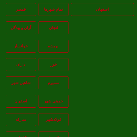
اصفهان
تمام شهر‌ها
قمصر
لنجان
آران و بیدگل
ابریشم
خوانسار
خور
داران
سمیرم
شاهین شهر
خمینی شهر
اصفهان
فولادشهر
مبارکه