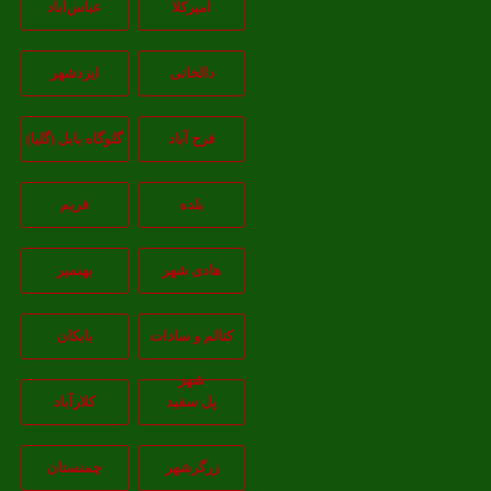
امیرکلا
عباس‌آباد
دالخانی
ایزدشهر
فرح آباد
گلوگاه بابل (گلیا)
بلده
فریم
هادی شهر
بهنمیر
کتالم و سادات
بابکان
شهر
پل سفید
کلارآباد
زرگرشهر
چمنستان