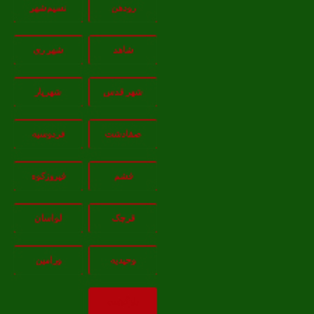
رودهن
نسيم‌شهر
شاهد
شهر ری
شهر قدس
شهریار
صفادشت
فردوسیه
فشم
فیروزکوه
قرچک
لواسان
وحیدیه
ورامین
بازگشت