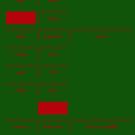
مريوان
بازگشت
مرکزی
تمام شهر‌ها
دلیجان
شازند
مهاجران
اراک
خمين
ساوه
محلات
بازگشت
هگیلویه و بویراحمد
تمام شهر‌ها
سی‌سخت