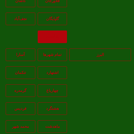
فلاورجان
کاشان
گلپايگان
نجف‌آباد
بازگشت
البرز
تمام شهر‌ها
آسارا
اشتهارد
تنکمان
چهارباغ
گرمدره
هشتگرد
فردیس
ماهدشت
محمد شهر