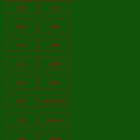
لیسار
اسالم
رودبار
ماسوله
املش
رودبنه
ماکلوان
بره‌سر
زیباکنار
منجیل
آستانه اشرفيه
آستارا
بندر انزلي
تالش
چابکسر
رشت