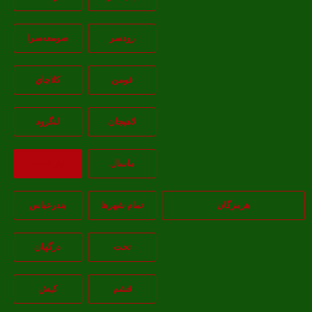
رودسر
صومعه‌سرا
فومن
کلاچاي
لاهيجان
لنگرود
ماسال
بازگشت
هرمزگان
تمام شهر‌ها
بندرعباس
تخت
درگهان
قشم
کيش