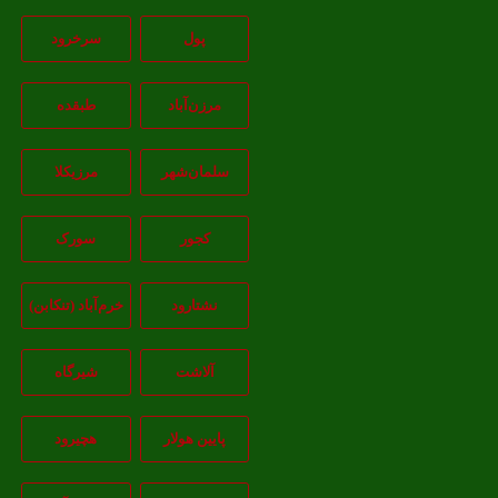
پول
سرخرود
مرزن‌آباد
طبقده
سلمان‌شهر
مرزیکلا
کجور
سورک
نشتارود
خرم‌آباد (تنکابن)
آلاشت
شیرگاه
پایین هولار
هچیرود