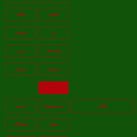
کهنوج
ماهان
بم
جيرفت
رفسنجان
زرند
سيرجان
کرمان
بازگشت
گیلان
تمام شهر‌ها
پره‌سر
سنگر
واجارگاه