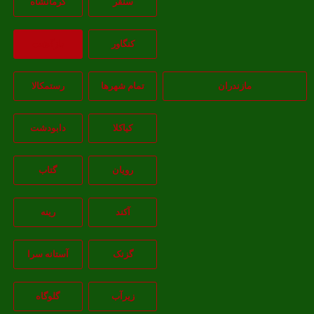
سنقر
کرمانشاه
کنگاور
بازگشت
مازندران
تمام شهر‌ها
رستمکالا
کیاکلا
دابودشت
رویان
گتاب
آکند
رینه
گزنک
آستانه سرا
زیرآب
گلوگاه