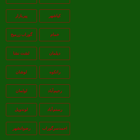
کیاشهر
پیربازار
خمام
گوراب زرمیخ
دیلمان
لشت نشا
رانکوه
لوشان
رحیم‌آباد
لولمان
رستم‌آباد
لوندویل
احمدسرگوراب
رضوانشهر