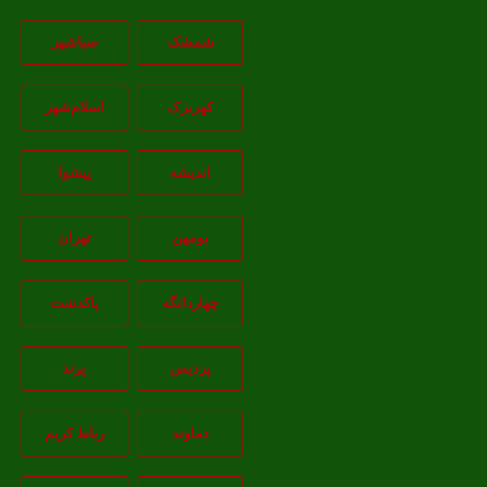
شمشک
صباشهر
کهریزک
اسلام‌شهر
اندیشه
پيشوا
بومهن
تهران
چهاردانگه
پاکدشت
پردیس
پرند
دماوند
رباط کریم