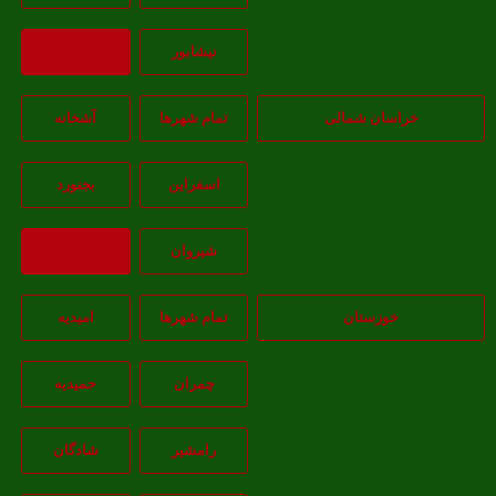
نيشابور
بازگشت
خراسان شمالی
تمام شهر‌ها
آشخانه
اسفراين
بجنورد
شيروان
بازگشت
خوزستان
تمام شهر‌ها
امیدیه
چمران
حمیدیه
رامشیر
شادگان