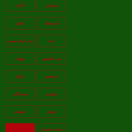
هندیجان
آبادان
انديمشک
اهواز
ايذه
بندر امام خميني
بندر ماهشهر
بهبهان
خرمشهر
دزفول
رامهرمز
سوسنگرد
شوش
شوشتر
مسجد سليمان
بازگشت