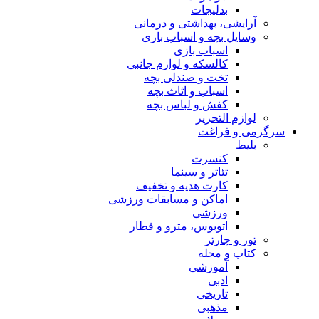
بدلیجات
آرایشی، بهداشتی و درمانی
وسایل بچه و اسباب بازی
اسباب بازی
کالسکه و لوازم جانبی
تخت و صندلی بچه
اسباب و اثاث بچه
کفش و لباس بچه
لوازم التحریر
سرگرمی و فراغت
بلیط
کنسرت
تئاتر و سینما
کارت هدیه و تخفیف
اماکن و مسابقات ورزشی
ورزشی
اتوبوس، مترو و قطار
تور و چارتر
کتاب و مجله
آموزشی
ادبی
تاریخی
مذهبی