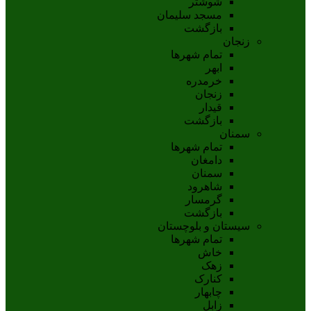
شوشتر
مسجد سليمان
بازگشت
زنجان
تمام شهر‌ها
ابهر
خرمدره
زنجان
قيدار
بازگشت
سمنان
تمام شهر‌ها
دامغان
سمنان
شاهرود
گرمسار
بازگشت
سیستان و بلوچستان
تمام شهر‌ها
خاش
زهک
کنارک
چابهار
زابل