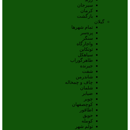
سيرجان
کرمان
بازگشت
گیلان
تمام شهر‌ها
پره‌سر
سنگر
واجارگاه
توتکابن
سیاهکل
طاهرگوراب
جیرنده
شفت
شاندرمن
چاف و چمخاله
شلمان
ضیابر
چوبر
کوچصفهان
اطاقور
حویق
کومله
تولم شهر