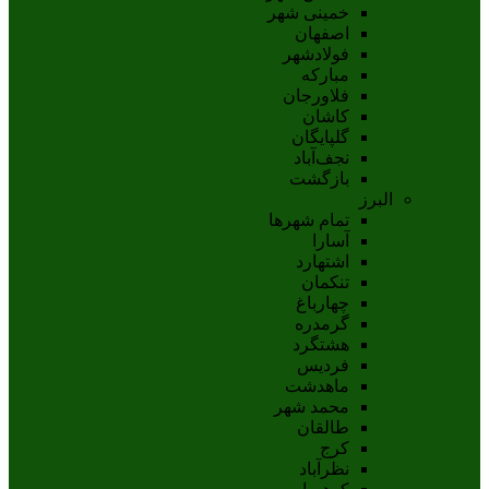
خمینی شهر
اصفهان
فولادشهر
مبارکه
فلاورجان
کاشان
گلپايگان
نجف‌آباد
بازگشت
البرز
تمام شهر‌ها
آسارا
اشتهارد
تنکمان
چهارباغ
گرمدره
هشتگرد
فردیس
ماهدشت
محمد شهر
طالقان
کرج
نظرآباد