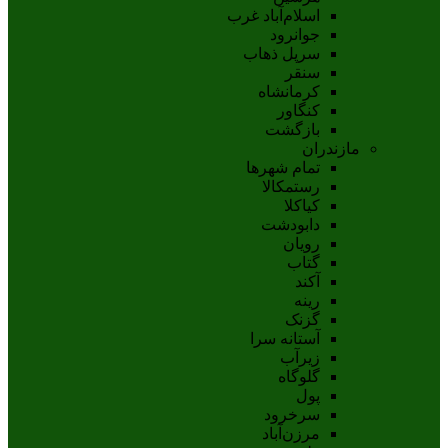
اسلام‌‌آباد غرب
جوانرود
سرپل ذهاب
سنقر
کرمانشاه
کنگاور
بازگشت
مازندران
تمام شهر‌ها
رستمکالا
کیاکلا
دابودشت
رویان
گتاب
آکند
رینه
گزنک
آستانه سرا
زیرآب
گلوگاه
پول
سرخرود
مرزن‌آباد