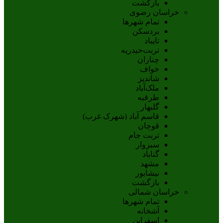
بازگشت
خراسان رضوی
تمام شهر‌ها
بردسکن
تایباد
تربت‌حیدریه
چناران
خواف
شاندیز
ملک‌آباد
طرقبه
گلبهار
قاسم آباد (شهرک غرب)
قوچان
تربت جام
سبزوار
گناباد
مشهد
نيشابور
بازگشت
خراسان شمالی
تمام شهر‌ها
آشخانه
اسفراين