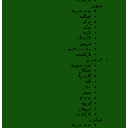
قزوین
تمام شهر‌ها
اقبالیه
شال
آبيک
الوند
تاکستان
قزوين
محمديه-قزوين
بازگشت
کردستان
تمام شهر‌ها
دهگلان
کامیاران
بانه
بيجار
سقز
سنندج
قروه
مريوان
بازگشت
مرکزی
تمام شهر‌ها