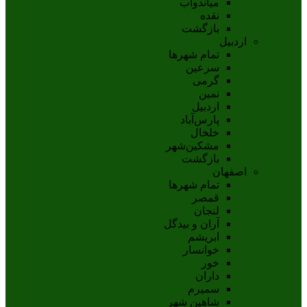
مياندوآب
نقده
بازگشت
اردبیل
تمام شهر‌ها
سرعین
گرمی
نمین
اردبيل
پارس‌آباد
خلخال
مشکين‌شهر
بازگشت
اصفهان
تمام شهر‌ها
قمصر
لنجان
آران و بیدگل
ابریشم
خوانسار
خور
داران
سمیرم
شاهین شهر