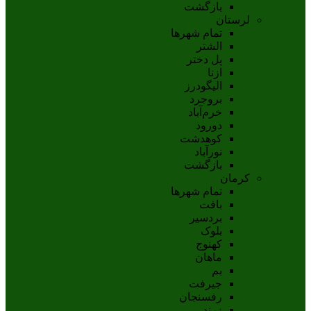
بازگشت
لرستان
تمام شهر‌ها
الشتر
پل دختر
ازنا
اليگودرز
بروجرد
خرم‌آباد
دورود
کوهدشت
نورآباد
بازگشت
کرمان
تمام شهر‌ها
بافت
بردسیر
بلوک
کهنوج
ماهان
بم
جيرفت
رفسنجان
زرند