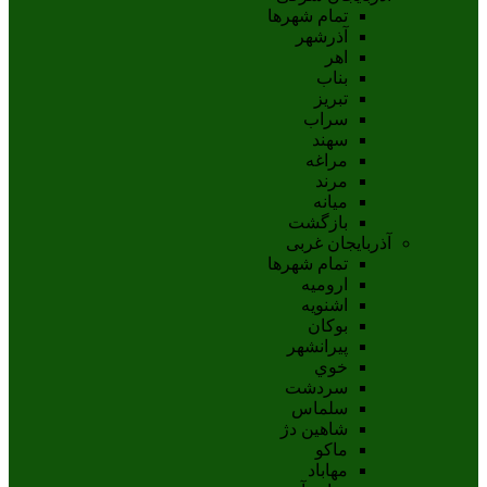
تمام شهر‌ها
آذرشهر
اهر
بناب
تبريز
سراب
سهند
مراغه
مرند
ميانه
بازگشت
آذربایجان غربی
تمام شهر‌ها
اروميه
اشنويه
بوکان
پيرانشهر
خوي
سردشت
سلماس
شاهين دژ
ماکو
مهاباد