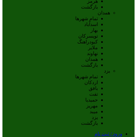
هرمز
بازگشت
همدان
تمام شهر‌ها
اسدآباد
بهار
تويسرکان
کبودراهنگ
ملاير
نهاوند
همدان
بازگشت
یزد
تمام شهر‌ها
اردکان
بافق
تفت
حميديا
مهریز
ميبد
يزد
بازگشت
ورود / ثبت نام