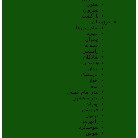
بجنورد
شيروان
بازگشت
خوزستان
تمام شهر‌ها
امیدیه
چمران
حمیدیه
رامشیر
شادگان
هندیجان
آبادان
انديمشک
اهواز
ايذه
بندر امام خميني
بندر ماهشهر
بهبهان
خرمشهر
دزفول
رامهرمز
سوسنگرد
شوش