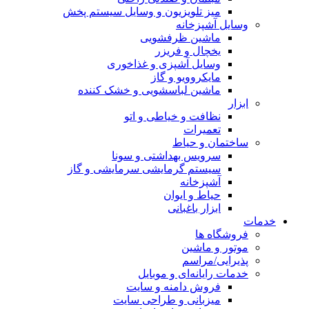
میز تلویزیون و وسایل سیستم پخش
وسایل آشپزخانه
ماشین ظرفشویی
یخچال و فریزر
وسایل آشپزی و غذاخوری
مایکروویو و گاز
ماشین لباسشویی و خشک کننده
ابزار
نظافت و خیاطی و اتو
تعمیرات
ساختمان و حیاط
سرویس بهداشتی و سونا
سیستم گرمایشی سرمایشی و گاز
آشپزخانه
حیاط و ایوان
ابزار باغبانی
خدمات
فروشگاه ها
موتور و ماشین
پذیرایی/مراسم
خدمات رایانه‌ای و موبایل
فروش دامنه و سایت
میزبانی و طراحی سایت