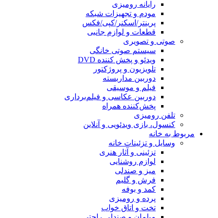
رایانه رومیزی
مودم و تجهیزات شبکه
پرینتر/اسکنر/کپی/فکس
قطعات و لوازم جانبی
صوتی و تصویری
سیستم صوتی خانگی
ویدئو و پخش کننده DVD
تلویزیون و پروژکتور
دوربین مداربسته
فیلم و موسیقی
دوربین عکاسی و فیلم‌برداری
پخش‌کننده همراه
تلفن رومیزی
کنسول، بازی‌ ویدئویی و آنلاین
مربوط به خانه
وسایل و تزئینات خانه
تزئینی و آثار هنری
لوازم روشنایی
میز و صندلی
فرش و گلیم
کمد و بوفه
پرده و رومیزی
تخت و اتاق خواب
مبلمان و صندلی راحتی