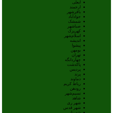
آبعلی
ارجمند
باقرشهر
جوادآباد
شمشک
صباشهر
کهریزک
اسلام‌شهر
اندیشه
پيشوا
بومهن
تهران
چهاردانگه
پاکدشت
پردیس
پرند
دماوند
رباط کریم
رودهن
نسيم‌شهر
شاهد
شهر ری
شهر قدس
شهریار