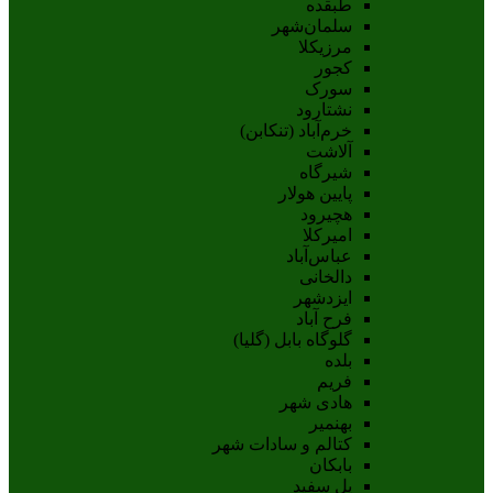
طبقده
سلمان‌شهر
مرزیکلا
کجور
سورک
نشتارود
خرم‌آباد (تنکابن)
آلاشت
شیرگاه
پایین هولار
هچیرود
امیرکلا
عباس‌آباد
دالخانی
ایزدشهر
فرح آباد
گلوگاه بابل (گلیا)
بلده
فریم
هادی شهر
بهنمیر
کتالم و سادات شهر
بابکان
پل سفید