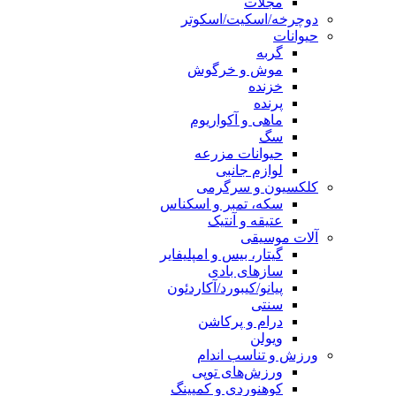
مجلات
دوچرخه/اسکیت/اسکوتر
حیوانات
گربه
موش و خرگوش
خزنده
پرنده
ماهی و آکواریوم
سگ
حیوانات مزرعه
لوازم جانبی
کلکسیون و سرگرمی
سکه، تمبر و اسکناس
عتیقه و آنتیک
آلات موسیقی
گیتار، بیس و امپلیفایر
سازهای بادی
پیانو/کیبورد/آکاردئون
سنتی
درام و پرکاشن
ویولن
ورزش و تناسب اندام
ورزش‌های توپی
کوهنوردی و کمپینگ