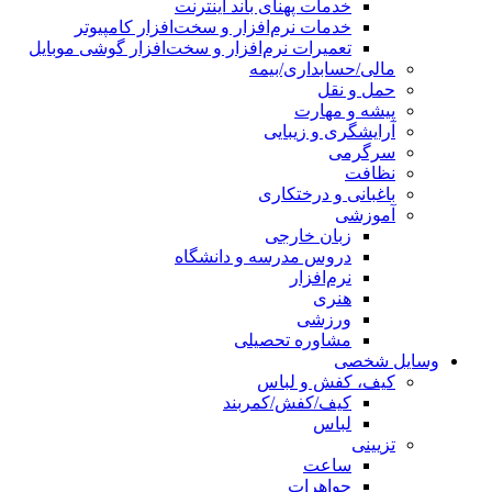
خدمات پهنای باند اینترنت
خدمات نرم‌افزار و سخت‌افزار کامپیوتر
تعمیرات نرم‌افزار و سخت‌افزار گوشی موبایل
مالی/حسابداری/بیمه
حمل و نقل
پیشه و مهارت
آرایشگری و زیبایی
سرگرمی
نظافت
باغبانی و درختکاری
آموزشی
زبان خارجی
دروس مدرسه و دانشگاه
نرم‌افزار
هنری
ورزشی
مشاوره تحصیلی
وسایل شخصی
کیف، کفش و لباس
کیف/کفش/کمربند
لباس
تزیینی
ساعت
جواهرات