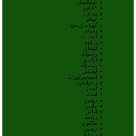
خشکبیجار
کیاشهر
پیربازار
خمام
گوراب زرمیخ
دیلمان
لشت نشا
رانکوه
لوشان
رحیم‌آباد
لولمان
رستم‌آباد
لوندویل
احمدسرگوراب
رضوانشهر
لیسار
اسالم
رودبار
ماسوله
املش
رودبنه
ماکلوان
بره‌سر
زیباکنار