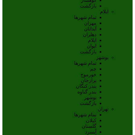
کوهسار
بازگشت
ایلام
تمام شهر‌ها
مهران
آبدانان
دهلران
ايلام
ايوان
بازگشت
بوشهر
تمام شهر‌ها
جم
خورموج
برازجان
بندر کنگان
بندر گناوه
بوشهر
بازگشت
تهران
تمام شهر‌ها
کیلان
گلستان
آبسرد