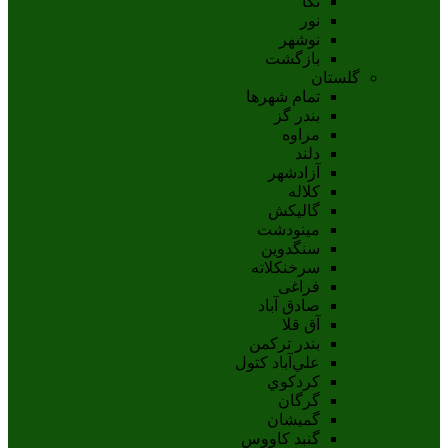
نکا
نور
نوشهر
بازگشت
گلستان
تمام شهر‌ها
بندر گز
مراوه
دلند
آزادشهر
کلاله
گالیکش
مینودشت
سنگدوین
سرخنکلاته
فراغی
صادق آباد
آق قلا
بندر ترکمن
علي‌آباد کتول
کردکوي
گرگان
گميشان
گنبد کاووس