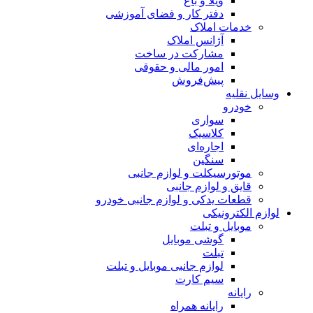
ویلا و باغ
دفتر کار و فضای آموزشی
خدمات املاک
آژانس املاک
مشارکت در ساخت
امور مالی و حقوقی
پیش‌فروش
وسایل نقلیه
خودرو
سواری
کلاسیک
اجاره‌ای
سنگین
موتورسیکلت و لوازم جانبی
قایق و لوازم جانبی
قطعات یدکی و لوازم جانبی خودرو
لوازم الکترونیکی
موبایل و تبلت
گوشی موبایل
تبلت
لوازم جانبی موبایل و تبلت
سیم کارت
رایانه
رایانه همراه