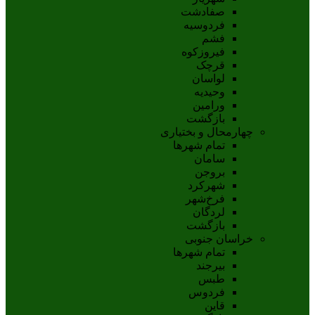
صفادشت
فردوسیه
فشم
فیروزکوه
قرچک
لواسان
وحیدیه
ورامین
بازگشت
چهارمحال و بختیاری
تمام شهر‌ها
سامان
بروجن
شهرکرد
فرخ‌شهر
لردگان
بازگشت
خراسان جنوبی
تمام شهر‌ها
بيرجند
طبس
فردوس
قاين