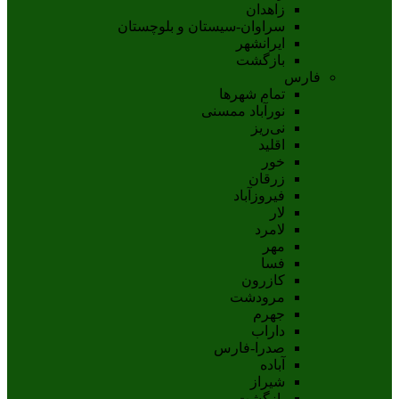
زاهدان
سراوان-سيستان و بلوچستان
ايرانشهر
بازگشت
فارس
تمام شهر‌ها
نورآباد ممسنی
نی‌ریز
اقلید
خور
زرقان
فیروزآباد
لار
لامرد
مهر
فسا
کازرون
مرودشت
جهرم
داراب
صدرا-فارس
آباده
شيراز
بازگشت