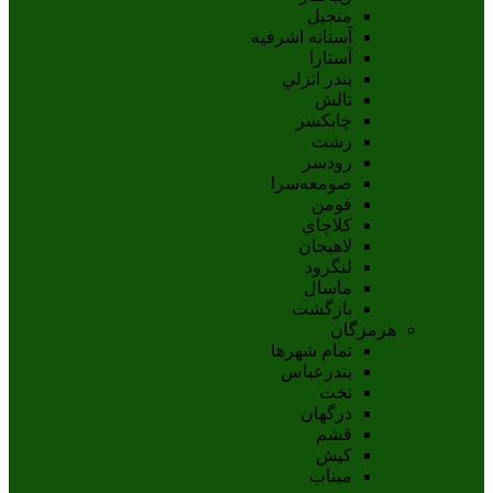
منجیل
آستانه اشرفيه
آستارا
بندر انزلي
تالش
چابکسر
رشت
رودسر
صومعه‌سرا
فومن
کلاچاي
لاهيجان
لنگرود
ماسال
بازگشت
هرمزگان
تمام شهر‌ها
بندرعباس
تخت
درگهان
قشم
کيش
ميناب