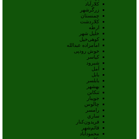
کلارآباد
زرگرشهر
چمنستان
کلاردشت
ارطه
خلیل شهر
کوهی‌خیل
امامزاده عبدالله
خوش رودپی
کیاسر
شیرود
آمل
بابل
بابلسر
بهشهر
تنکابن
جويبار
چالوس
رامسر
ساري
فريدون‌کنار
قائم‌شهر
محمودآباد