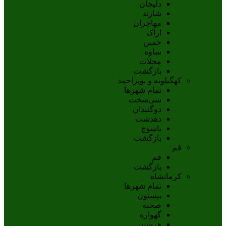
دلیجان
شازند
مهاجران
اراک
خمين
ساوه
محلات
بازگشت
کهگیلویه و بویراحمد
تمام شهر‌ها
سی‌سخت
دوگنبدان
دهدشت
ياسوج
بازگشت
قم
قم
بازگشت
کرمانشاه
تمام شهر‌ها
بیستون
صحنه
گهواره
هرسین