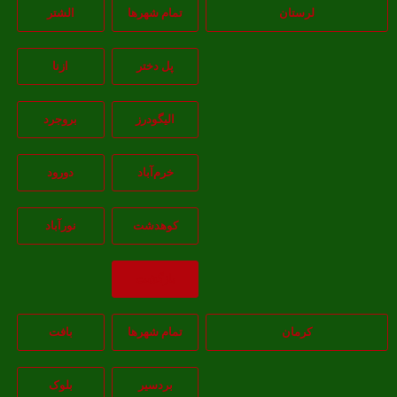
لرستان
تمام شهر‌ها
الشتر
پل دختر
ازنا
اليگودرز
بروجرد
خرم‌آباد
دورود
کوهدشت
نورآباد
بازگشت
کرمان
تمام شهر‌ها
بافت
بردسیر
بلوک