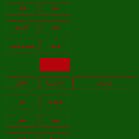
شال
آبيک
الوند
تاکستان
قزوين
محمديه-قزوين
بازگشت
کردستان
تمام شهر‌ها
دهگلان
کامیاران
بانه
بيجار
سقز
سنندج
قروه