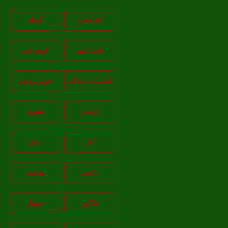
کلاردشت
ارطه
خلیل شهر
کوهی‌خیل
امامزاده عبدالله
خوش رودپی
کیاسر
شیرود
آمل
بابل
بابلسر
بهشهر
تنکابن
جويبار