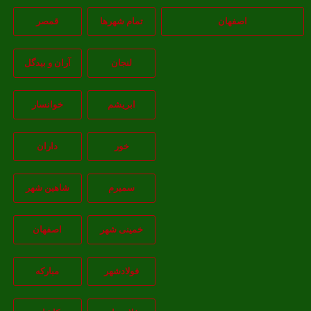
اصفهان
تمام شهر‌ها
قمصر
لنجان
آران و بیدگل
ابریشم
خوانسار
خور
داران
سمیرم
شاهین شهر
خمینی شهر
اصفهان
فولادشهر
مبارکه