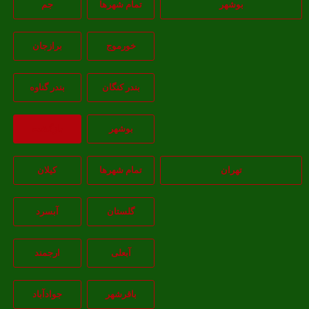
بوشهر
تمام شهر‌ها
جم
خورموج
برازجان
بندر کنگان
بندر گناوه
بوشهر
بازگشت
تهران
تمام شهر‌ها
کیلان
گلستان
آبسرد
آبعلی
ارجمند
باقرشهر
جوادآباد