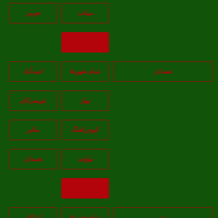
ميناب
هرمز
بازگشت
همدان
تمام شهر‌ها
اسدآباد
بهار
تويسرکان
کبودراهنگ
ملاير
نهاوند
همدان
بازگشت
یزد
تمام شهر‌ها
اردکان