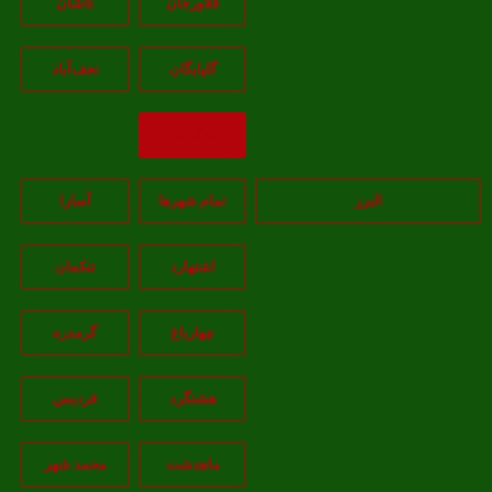
فلاورجان
کاشان
گلپايگان
نجف‌آباد
بازگشت
البرز
تمام شهر‌ها
آسارا
اشتهارد
تنکمان
چهارباغ
گرمدره
هشتگرد
فردیس
ماهدشت
محمد شهر