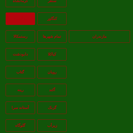
سنقر
کرمانشاه
کنگاور
بازگشت
مازندران
تمام شهر‌ها
رستمکالا
کیاکلا
دابودشت
رویان
گتاب
آکند
رینه
گزنک
آستانه سرا
زیرآب
گلوگاه