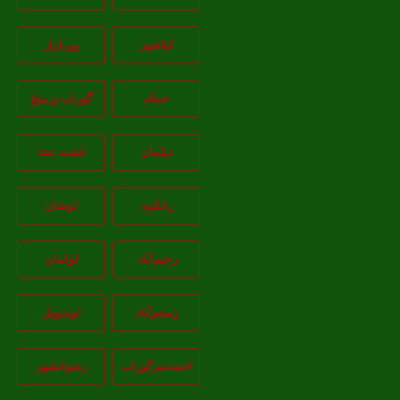
کیاشهر
پیربازار
خمام
گوراب زرمیخ
دیلمان
لشت نشا
رانکوه
لوشان
رحیم‌آباد
لولمان
رستم‌آباد
لوندویل
احمدسرگوراب
رضوانشهر