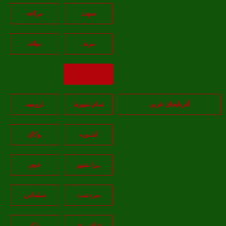
سهند
مراغه
مرند
ميانه
بازگشت
آذربایجان غربی
تمام شهر‌ها
اروميه
اشنويه
بوکان
پيرانشهر
خوي
سردشت
سلماس
شاهين دژ
ماکو