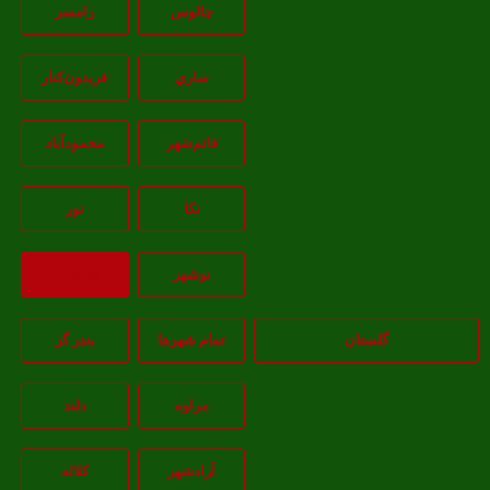
چالوس
رامسر
ساري
فريدون‌کنار
قائم‌شهر
محمودآباد
نکا
نور
نوشهر
بازگشت
گلستان
تمام شهر‌ها
بندر گز
مراوه
دلند
آزادشهر
کلاله