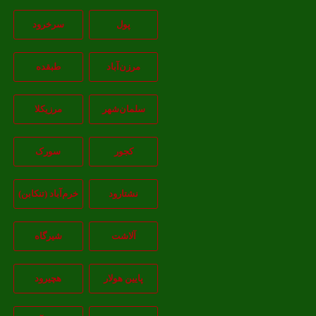
پول
سرخرود
مرزن‌آباد
طبقده
سلمان‌شهر
مرزیکلا
کجور
سورک
نشتارود
خرم‌آباد (تنکابن)
آلاشت
شیرگاه
پایین هولار
هچیرود