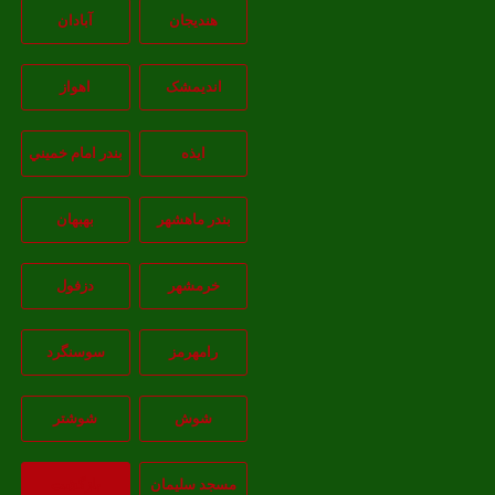
هندیجان
آبادان
انديمشک
اهواز
ايذه
بندر امام خميني
بندر ماهشهر
بهبهان
خرمشهر
دزفول
رامهرمز
سوسنگرد
شوش
شوشتر
مسجد سليمان
بازگشت