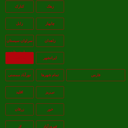
زهک
کنارک
چابهار
زابل
زاهدان
سراوان-سيستان
و بلوچستان
ايرانشهر
بازگشت
فارس
تمام شهر‌ها
نورآباد ممسنی
نی‌ریز
اقلید
خور
زرقان
فیروزآباد
لار