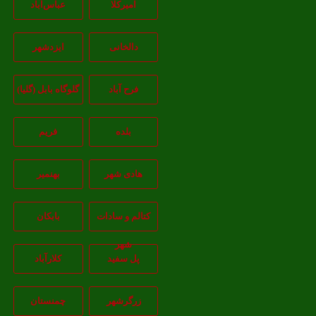
امیرکلا
عباس‌آباد
دالخانی
ایزدشهر
فرح آباد
گلوگاه بابل (گلیا)
بلده
فریم
هادی شهر
بهنمیر
کتالم و سادات
بابکان
شهر
پل سفید
کلارآباد
زرگرشهر
چمنستان