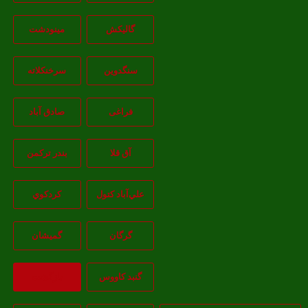
گالیکش
مینودشت
سنگدوین
سرخنکلاته
فراغی
صادق آباد
آق قلا
بندر ترکمن
علي‌آباد کتول
کردکوي
گرگان
گميشان
گنبد کاووس
بازگشت