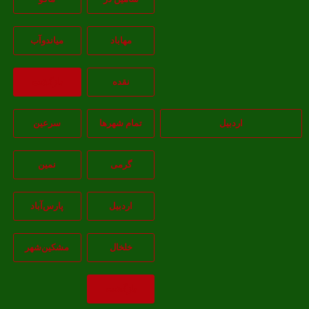
مهاباد
مياندوآب
نقده
بازگشت
اردبیل
تمام شهر‌ها
سرعین
گرمی
نمین
اردبيل
پارس‌آباد
خلخال
مشکين‌شهر
بازگشت