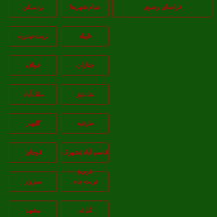
خراسان رضوی
تمام شهر‌ها
بردسکن
تایباد
تربت‌حیدریه
چناران
خواف
شاندیز
ملک‌آباد
طرقبه
گلبهار
قاسم آباد (شهرک
قوچان
غرب)
تربت جام
سبزوار
گناباد
مشهد