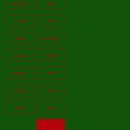
رودهن
نسيم‌شهر
شاهد
شهر ری
شهر قدس
شهریار
صفادشت
فردوسیه
فشم
فیروزکوه
قرچک
لواسان
وحیدیه
ورامین
بازگشت