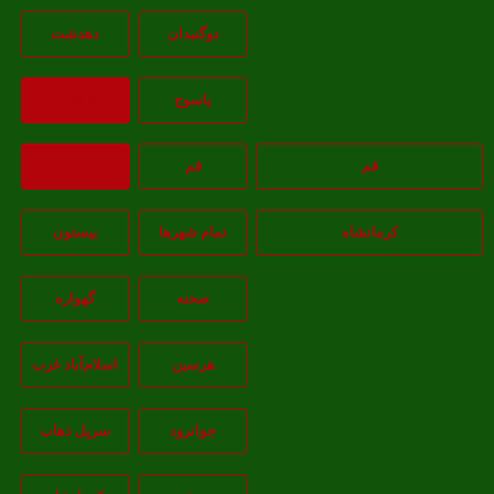
دوگنبدان
دهدشت
ياسوج
بازگشت
قم
قم
بازگشت
کرمانشاه
تمام شهر‌ها
بیستون
صحنه
گهواره
هرسین
اسلام‌‌آباد غرب
جوانرود
سرپل ذهاب