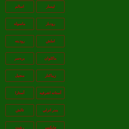
لیسار
اسالم
رودبار
ماسوله
املش
رودبنه
ماکلوان
بره‌سر
زیباکنار
منجیل
آستانه اشرفيه
آستارا
بندر انزلي
تالش
چابکسر
رشت