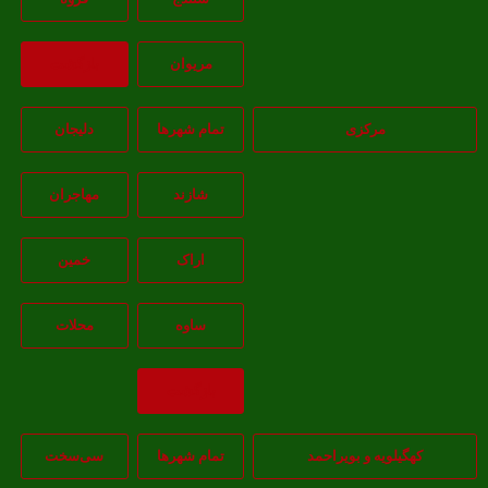
مريوان
بازگشت
مرکزی
تمام شهر‌ها
دلیجان
شازند
مهاجران
اراک
خمين
ساوه
محلات
بازگشت
هگیلویه و بویراحمد
تمام شهر‌ها
سی‌سخت