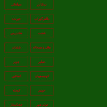
توتکابن
سیاهکل
طاهرگوراب
جیرنده
شفت
شاندرمن
چاف و چمخاله
شلمان
ضیابر
چوبر
کوچصفهان
اطاقور
حویق
کومله
تولم شهر
خشکبیجار