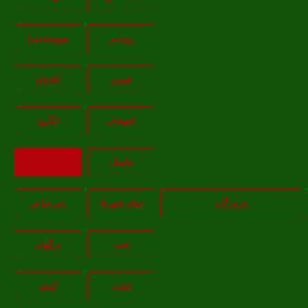
رودسر
صومعه‌سرا
فومن
کلاچاي
لاهيجان
لنگرود
ماسال
بازگشت
هرمزگان
تمام شهر‌ها
بندرعباس
تخت
درگهان
قشم
کيش