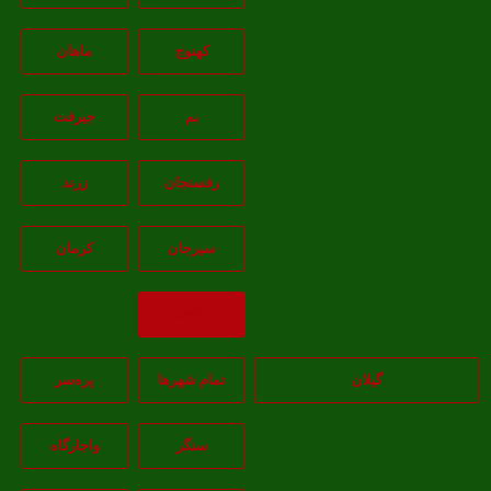
کهنوج
ماهان
بم
جيرفت
رفسنجان
زرند
سيرجان
کرمان
بازگشت
گیلان
تمام شهر‌ها
پره‌سر
سنگر
واجارگاه