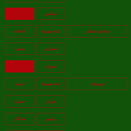
نيشابور
بازگشت
خراسان شمالی
تمام شهر‌ها
آشخانه
اسفراين
بجنورد
شيروان
بازگشت
خوزستان
تمام شهر‌ها
امیدیه
چمران
حمیدیه
رامشیر
شادگان