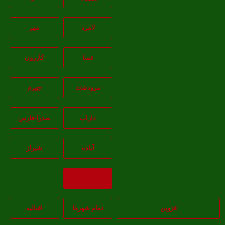
لامرد
مهر
فسا
کازرون
مرودشت
جهرم
داراب
صدرا-فارس
آباده
شيراز
بازگشت
قزوین
تمام شهر‌ها
اقبالیه