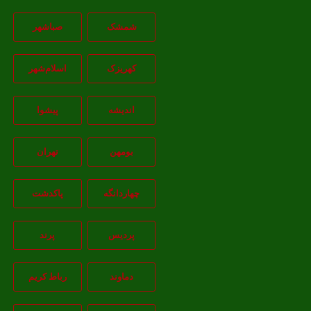
شمشک
صباشهر
کهریزک
اسلام‌شهر
اندیشه
پيشوا
بومهن
تهران
چهاردانگه
پاکدشت
پردیس
پرند
دماوند
رباط کریم