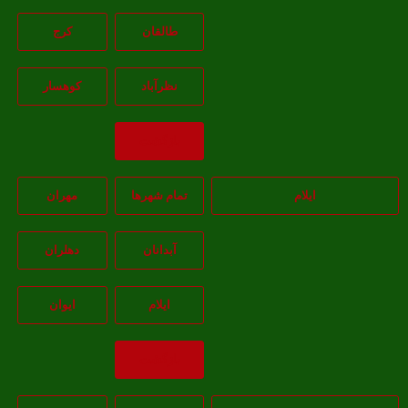
طالقان
کرج
نظرآباد
کوهسار
بازگشت
ایلام
تمام شهر‌ها
مهران
آبدانان
دهلران
ايلام
ايوان
بازگشت