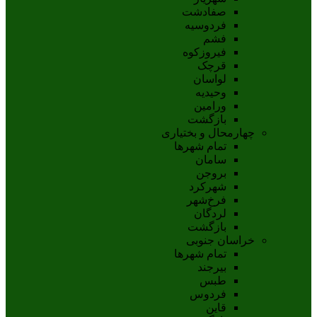
صفادشت
فردوسیه
فشم
فیروزکوه
قرچک
لواسان
وحیدیه
ورامین
بازگشت
چهارمحال و بختیاری
تمام شهر‌ها
سامان
بروجن
شهرکرد
فرخ‌شهر
لردگان
بازگشت
خراسان جنوبی
تمام شهر‌ها
بيرجند
طبس
فردوس
قاين