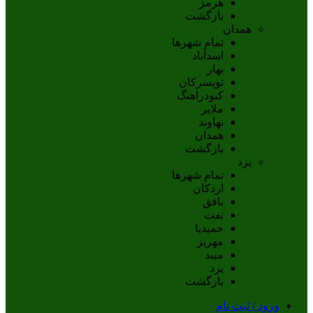
هرمز
بازگشت
همدان
تمام شهر‌ها
اسدآباد
بهار
تويسرکان
کبودراهنگ
ملاير
نهاوند
همدان
بازگشت
یزد
تمام شهر‌ها
اردکان
بافق
تفت
حميديا
مهریز
ميبد
يزد
بازگشت
ورود / ثبت نام