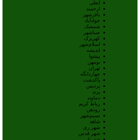
آبعلی
ارجمند
باقرشهر
جوادآباد
شمشک
صباشهر
کهریزک
اسلام‌شهر
اندیشه
پيشوا
بومهن
تهران
چهاردانگه
پاکدشت
پردیس
پرند
دماوند
رباط کریم
رودهن
نسيم‌شهر
شاهد
شهر ری
شهر قدس
شهریار