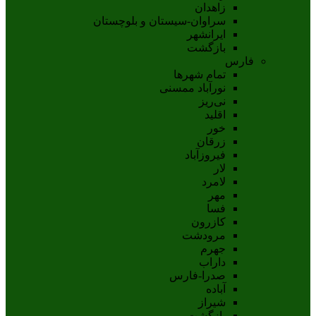
زاهدان
سراوان-سيستان و بلوچستان
ايرانشهر
بازگشت
فارس
تمام شهر‌ها
نورآباد ممسنی
نی‌ریز
اقلید
خور
زرقان
فیروزآباد
لار
لامرد
مهر
فسا
کازرون
مرودشت
جهرم
داراب
صدرا-فارس
آباده
شيراز
بازگشت