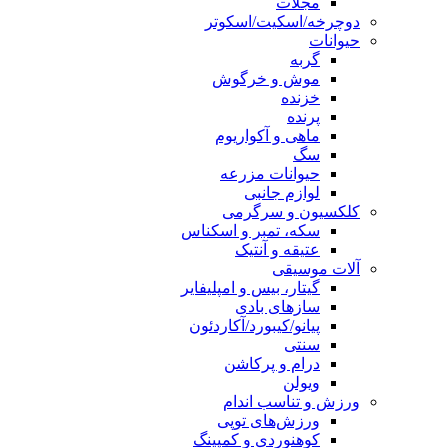
مجلات
دوچرخه/اسکیت/اسکوتر
حیوانات
گربه
موش و خرگوش
خزنده
پرنده
ماهی و آکواریوم
سگ
حیوانات مزرعه
لوازم جانبی
کلکسیون و سرگرمی
سکه، تمبر و اسکناس
عتیقه و آنتیک
آلات موسیقی
گیتار، بیس و امپلیفایر
سازهای بادی
پیانو/کیبورد/آکاردئون
سنتی
درام و پرکاشن
ویولن
ورزش و تناسب اندام
ورزش‌های توپی
کوهنوردی و کمپینگ