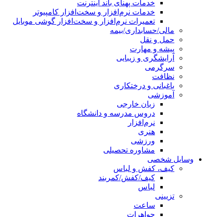
خدمات پهنای باند اینترنت
خدمات نرم‌افزار و سخت‌افزار کامپیوتر
تعمیرات نرم‌افزار و سخت‌افزار گوشی موبایل
مالی/حسابداری/بیمه
حمل و نقل
پیشه و مهارت
آرایشگری و زیبایی
سرگرمی
نظافت
باغبانی و درختکاری
آموزشی
زبان خارجی
دروس مدرسه و دانشگاه
نرم‌افزار
هنری
ورزشی
مشاوره تحصیلی
وسایل شخصی
کیف، کفش و لباس
کیف/کفش/کمربند
لباس
تزیینی
ساعت
جواهرات