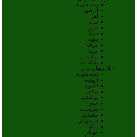
تمام شهر‌ها
آذرشهر
اهر
بناب
تبريز
سراب
سهند
مراغه
مرند
ميانه
بازگشت
آذربایجان غربی
تمام شهر‌ها
اروميه
اشنويه
بوکان
پيرانشهر
خوي
سردشت
سلماس
شاهين دژ
ماکو
مهاباد