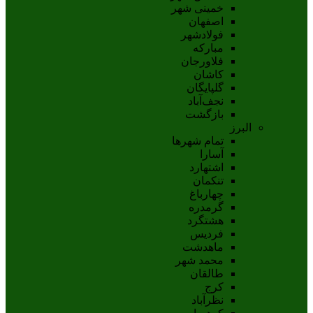
خمینی شهر
اصفهان
فولادشهر
مبارکه
فلاورجان
کاشان
گلپايگان
نجف‌آباد
بازگشت
البرز
تمام شهر‌ها
آسارا
اشتهارد
تنکمان
چهارباغ
گرمدره
هشتگرد
فردیس
ماهدشت
محمد شهر
طالقان
کرج
نظرآباد