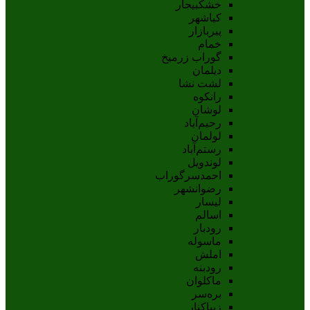
خشکبیجار
کیاشهر
پیربازار
خمام
گوراب زرمیخ
دیلمان
لشت نشا
رانکوه
لوشان
رحیم‌آباد
لولمان
رستم‌آباد
لوندویل
احمدسرگوراب
رضوانشهر
لیسار
اسالم
رودبار
ماسوله
املش
رودبنه
ماکلوان
بره‌سر
زیباکنار