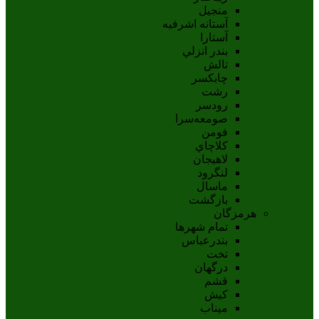
منجیل
آستانه اشرفيه
آستارا
بندر انزلي
تالش
چابکسر
رشت
رودسر
صومعه‌سرا
فومن
کلاچاي
لاهيجان
لنگرود
ماسال
بازگشت
هرمزگان
تمام شهر‌ها
بندرعباس
تخت
درگهان
قشم
کيش
ميناب