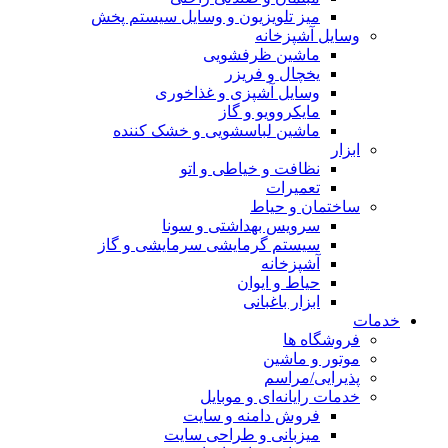
میز تلویزیون و وسایل سیستم پخش
وسایل آشپزخانه
ماشین ظرفشویی
یخچال و فریزر
وسایل آشپزی و غذاخوری
مایکروویو و گاز
ماشین لباسشویی و خشک کننده
ابزار
نظافت و خیاطی و اتو
تعمیرات
ساختمان و حیاط
سرویس بهداشتی و سونا
سیستم گرمایشی سرمایشی و گاز
آشپزخانه
حیاط و ایوان
ابزار باغبانی
خدمات
فروشگاه ها
موتور و ماشین
پذیرایی/مراسم
خدمات رایانه‌ای و موبایل
فروش دامنه و سایت
میزبانی و طراحی سایت