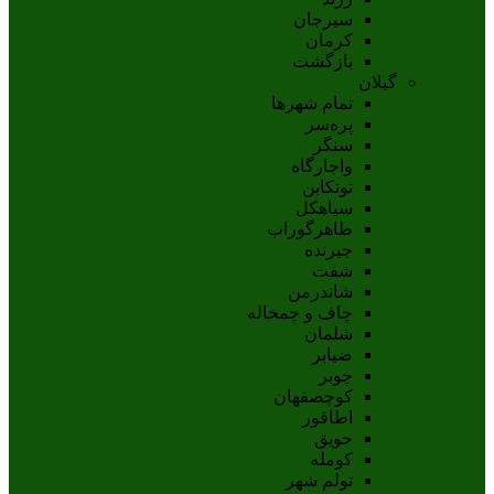
سيرجان
کرمان
بازگشت
گیلان
تمام شهر‌ها
پره‌سر
سنگر
واجارگاه
توتکابن
سیاهکل
طاهرگوراب
جیرنده
شفت
شاندرمن
چاف و چمخاله
شلمان
ضیابر
چوبر
کوچصفهان
اطاقور
حویق
کومله
تولم شهر