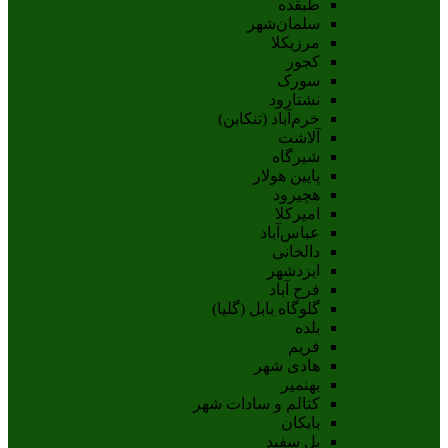
طبقده
سلمان‌شهر
مرزیکلا
کجور
سورک
نشتارود
خرم‌آباد (تنکابن)
آلاشت
شیرگاه
پایین هولار
هچیرود
امیرکلا
عباس‌آباد
دالخانی
ایزدشهر
فرح آباد
گلوگاه بابل (گلیا)
بلده
فریم
هادی شهر
بهنمیر
کتالم و سادات شهر
بابکان
پل سفید