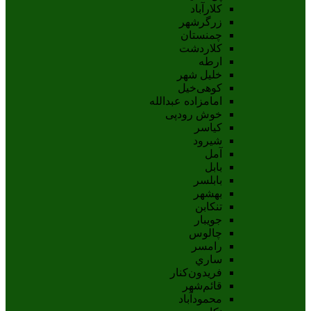
کلارآباد
زرگرشهر
چمنستان
کلاردشت
ارطه
خلیل شهر
کوهی‌خیل
امامزاده عبدالله
خوش رودپی
کیاسر
شیرود
آمل
بابل
بابلسر
بهشهر
تنکابن
جويبار
چالوس
رامسر
ساري
فريدون‌کنار
قائم‌شهر
محمودآباد