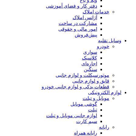
ویلا و باغ
دفتر کار و فضای آموزشی
خدمات املاک
آژانس املاک
مشارکت در ساخت
امور مالی و حقوقی
پیش‌فروش
وسایل نقلیه
خودرو
سواری
کلاسیک
اجاره‌ای
سنگین
موتورسیکلت و لوازم جانبی
قایق و لوازم جانبی
قطعات یدکی و لوازم جانبی خودرو
لوازم الکترونیکی
موبایل و تبلت
گوشی موبایل
تبلت
لوازم جانبی موبایل و تبلت
سیم کارت
رایانه
رایانه همراه