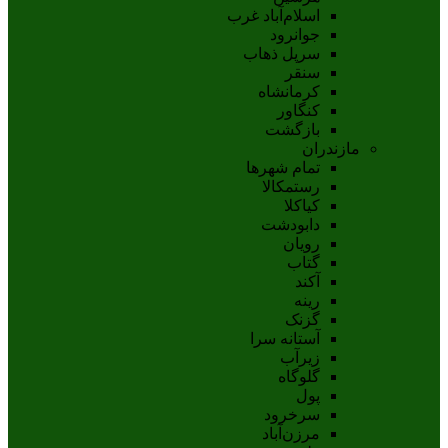
اسلام‌‌آباد غرب
جوانرود
سرپل ذهاب
سنقر
کرمانشاه
کنگاور
بازگشت
مازندران
تمام شهر‌ها
رستمکالا
کیاکلا
دابودشت
رویان
گتاب
آکند
رینه
گزنک
آستانه سرا
زیرآب
گلوگاه
پول
سرخرود
مرزن‌آباد