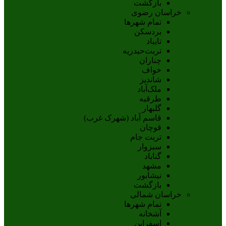
بازگشت
خراسان رضوی
تمام شهر‌ها
بردسکن
تایباد
تربت‌حیدریه
چناران
خواف
شاندیز
ملک‌آباد
طرقبه
گلبهار
قاسم آباد (شهرک غرب)
قوچان
تربت جام
سبزوار
گناباد
مشهد
نيشابور
بازگشت
خراسان شمالی
تمام شهر‌ها
آشخانه
اسفراين