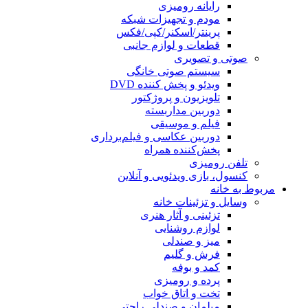
رایانه رومیزی
مودم و تجهیزات شبکه
پرینتر/اسکنر/کپی/فکس
قطعات و لوازم جانبی
صوتی و تصویری
سیستم صوتی خانگی
ویدئو و پخش کننده DVD
تلویزیون و پروژکتور
دوربین مداربسته
فیلم و موسیقی
دوربین عکاسی و فیلم‌برداری
پخش‌کننده همراه
تلفن رومیزی
کنسول، بازی‌ ویدئویی و آنلاین
مربوط به خانه
وسایل و تزئینات خانه
تزئینی و آثار هنری
لوازم روشنایی
میز و صندلی
فرش و گلیم
کمد و بوفه
پرده و رومیزی
تخت و اتاق خواب
مبلمان و صندلی راحتی