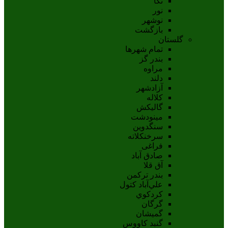
نکا
نور
نوشهر
بازگشت
گلستان
تمام شهر‌ها
بندر گز
مراوه
دلند
آزادشهر
کلاله
گالیکش
مینودشت
سنگدوین
سرخنکلاته
فراغی
صادق آباد
آق قلا
بندر ترکمن
علي‌آباد کتول
کردکوي
گرگان
گميشان
گنبد کاووس