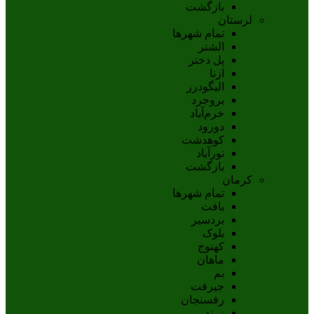
بازگشت
لرستان
تمام شهر‌ها
الشتر
پل دختر
ازنا
اليگودرز
بروجرد
خرم‌آباد
دورود
کوهدشت
نورآباد
بازگشت
کرمان
تمام شهر‌ها
بافت
بردسیر
بلوک
کهنوج
ماهان
بم
جيرفت
رفسنجان
زرند