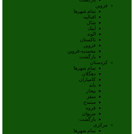
قزوین
تمام شهر‌ها
اقبالیه
شال
آبيک
الوند
تاکستان
قزوين
محمديه-قزوين
بازگشت
کردستان
تمام شهر‌ها
دهگلان
کامیاران
بانه
بيجار
سقز
سنندج
قروه
مريوان
بازگشت
مرکزی
تمام شهر‌ها