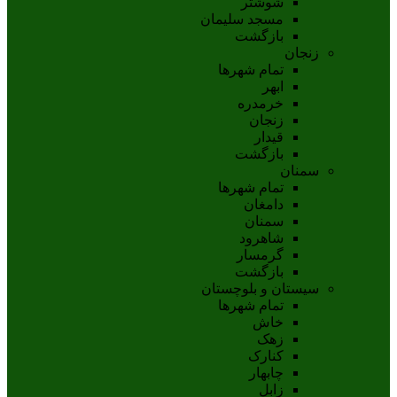
شوشتر
مسجد سليمان
بازگشت
زنجان
تمام شهر‌ها
ابهر
خرمدره
زنجان
قيدار
بازگشت
سمنان
تمام شهر‌ها
دامغان
سمنان
شاهرود
گرمسار
بازگشت
سیستان و بلوچستان
تمام شهر‌ها
خاش
زهک
کنارک
چابهار
زابل