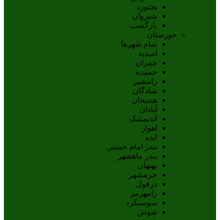
بجنورد
شيروان
بازگشت
خوزستان
تمام شهر‌ها
امیدیه
چمران
حمیدیه
رامشیر
شادگان
هندیجان
آبادان
انديمشک
اهواز
ايذه
بندر امام خميني
بندر ماهشهر
بهبهان
خرمشهر
دزفول
رامهرمز
سوسنگرد
شوش