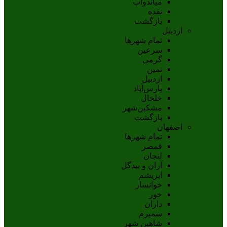
مياندوآب
نقده
بازگشت
اردبیل
تمام شهر‌ها
سرعین
گرمی
نمین
اردبيل
پارس‌آباد
خلخال
مشکين‌شهر
بازگشت
اصفهان
تمام شهر‌ها
قمصر
لنجان
آران و بیدگل
ابریشم
خوانسار
خور
داران
سمیرم
شاهین شهر