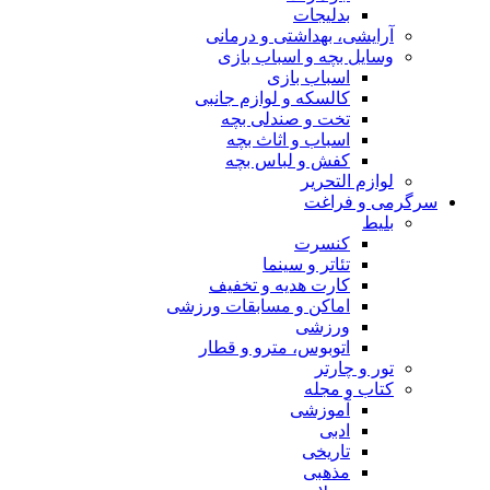
بدلیجات
آرایشی، بهداشتی و درمانی
وسایل بچه و اسباب بازی
اسباب بازی
کالسکه و لوازم جانبی
تخت و صندلی بچه
اسباب و اثاث بچه
کفش و لباس بچه
لوازم التحریر
سرگرمی و فراغت
بلیط
کنسرت
تئاتر و سینما
کارت هدیه و تخفیف
اماکن و مسابقات ورزشی
ورزشی
اتوبوس، مترو و قطار
تور و چارتر
کتاب و مجله
آموزشی
ادبی
تاریخی
مذهبی