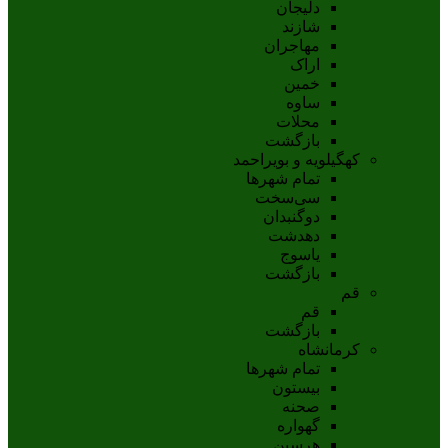
دلیجان
شازند
مهاجران
اراک
خمين
ساوه
محلات
بازگشت
کهگیلویه و بویراحمد
تمام شهر‌ها
سی‌سخت
دوگنبدان
دهدشت
ياسوج
بازگشت
قم
قم
بازگشت
کرمانشاه
تمام شهر‌ها
بیستون
صحنه
گهواره
هرسین