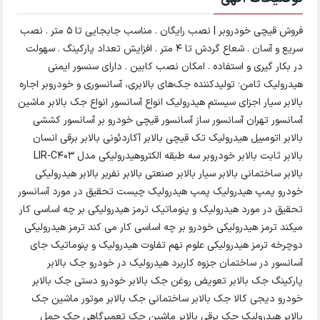
فروش قیچی خودروبر | نصب رایگان . مناسب جابجایی تا ۵ متر . نصب
سریع و آسان . شعاع گردش تا ۴ متر . افزایش تعداد پارکینگ‌ . سهولت
در بکار گیری و استفاده . امکان نصب کابین . دارای سنسور ایمنی
هیدرولیک ثامن؛ تولید‌کننده جک‌های بالابری، آسانسوری و خودروبر اجاره
بالابر سیار اجزای سیستم هیدرولیک انواع آسانسور انواع جک بالابر ماشین
آسانسور تهران آسانسور ساز آسانسور قیچی خودرو بر آسانسور کششی
بالابر اتومبیل هیدرولیک تک قیچی بالابر آکاردئونی بالابر برقی انسان
بالابر ثابت بالابر خودروبر سه طبقه الکتروهیدرولیکی مدل LIR-C403
بالابر ساختمانی بالابر سیار بالابر صنعتی بالابر نفربر بالابر هیدرولیکی
خودرو پمپ هیدرولیک پمپ هیدرولیک چیست تحقیق در مورد آسانسور
تحقیق در مورد هیدرولیک و پنوماتیک ترمز هیدرولیکی بر چه اساسی کار
میکند ترمز هیدرولیکی خودرو بر چه اساسی کار می کند ترمز هیدرولیکی
دوچرخه ترمز هیدرولیکی علوم نهم تفاوت هیدرولیک و پنوماتیک جای
آسانسور در ساختمان جزوه کاربرد هیدرولیک در خودرو جک بالابر
پارکینگ جک بالابر تعویض روغن جک بالابر خودرو دستی جک بالابر
خودرو دیجی کالا جک بالابر ساختمانی جک بالابر موتور ماشین جک
بالابر هیدرولیک جک برقی بالابر ماشین جک تعمیرگاهی جک حمل